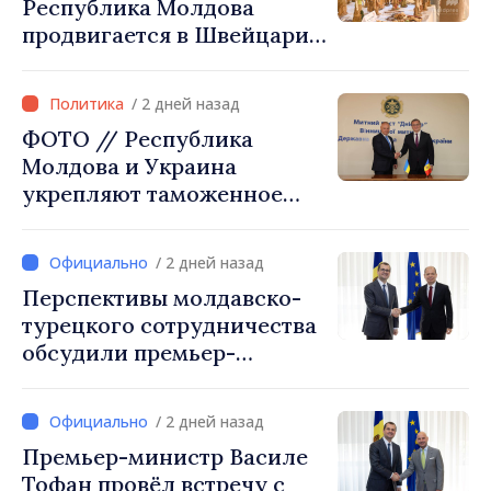
Республика Молдова
продвигается в Швейцарии
через туризм, инвестиции
и экспорт
/ 2 дней назад
ФОТО // Республика
Молдова и Украина
укрепляют таможенное
сотрудничество для
обеспечения безопасности
/ 2 дней назад
границы и европейской
Перспективы молдавско-
интеграции. Встреча в
турецкого сотрудничества
Могилёв-Подольском
обсудили премьер-
министр Василе Тофан и
посол Турции Уйгар
/ 2 дней назад
Мустафа Сертел
Премьер-министр Василе
Тофан провёл встречу с