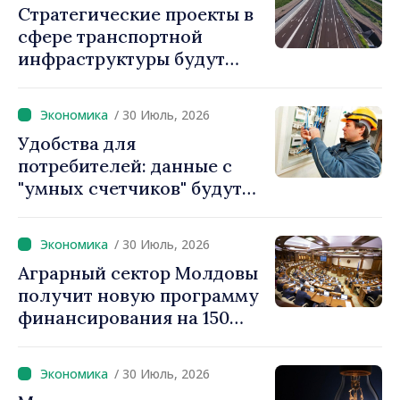
Стратегические проекты в
сфере транспортной
инфраструктуры будут
реализовываться с
использованием
/ 30 Июль, 2026
ускоренных процедур
Удобства для
получения разрешений
потребителей: данные с
"умных счетчиков" будут
считываться дистанционно
и обрабатываться
/ 30 Июль, 2026
автоматически
Аграрный сектор Молдовы
получит новую программу
финансирования на 150
миллионов евро
/ 30 Июль, 2026