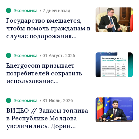
повышение
/ 7 дней назад
энергоэффективности
Государство вмешается,
многоквартирных домов
чтобы помочь гражданам в
случае подорожания
природного газа.
Председатель парламента
/ 01 Август, 2026
Игорь Гросу:
Energocom призывает
«Правительство
потребителей сократить
предложит решения, мы не
использование
можем оставить людей
электроэнергии в часы пик
один на один с ростом
цен»
/ 31 Июль, 2026
ВИДЕО // Запасы топлива
в Республике Молдова
увеличились. Дорин
Жунгиету: «Принятые