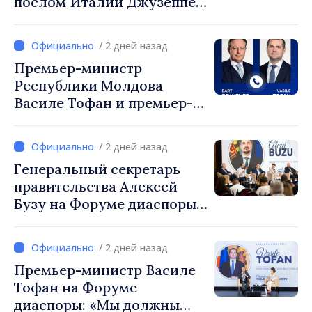
послом Италии Джузеппе
Мария Перриконе
/ 2 дней назад
Премьер-министр
Республики Молдова
Василе Тофан и премьер-
министр Бельгии Барт де
Вевер обсудили
/ 2 дней назад
европейский путь
Генеральный секретарь
Республики Молдова
правительства Алексей
Бузу на Форуме диаспоры:
«Нам нужен каждый из вас,
чтобы строить более
/ 2 дней назад
сильные сообщества»
Премьер-министр Василе
Тофан на Форуме
диаспоры: «Мы должны