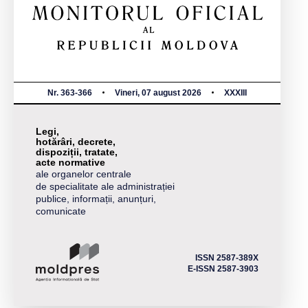
Nr. 363-366
Vineri, 07 august 2026
XXXIII
Legi,
hotărâri, decrete,
dispoziții, tratate,
acte normative
ale organelor centrale
de specialitate ale administrației
publice, informații, anunțuri,
comunicate
ISSN 2587-389X
E-ISSN 2587-3903