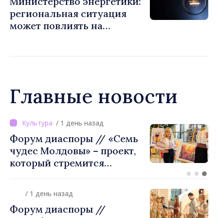
Министерство энергетики:
региональная ситуация
может повлиять на
доступность
электроэнергии и рост цен.
Граждан призывают
экономить
Главные новости
/ 1 день назад
ВИДЕО // Калараш
формирует крупнейший
кластер добровольного
объединения в Республике
Молдова. Городской совет
/ 1 день назад
утвердил окончательное
Форум диаспоры //
решение