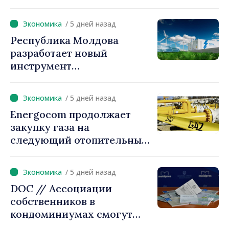
ситуации в регионе.
Власти призывают граждан
/ 5 дней назад
экономить
Республика Молдова
электроэнергию
разработает новый
инструмент
гарантирования кредитов
для инвестиций в системы
/ 5 дней назад
накопления энергии
Energocom продолжает
закупку газа на
следующий отопительный
сезон
/ 5 дней назад
DOC // Ассоциации
собственников в
кондоминиумах смогут
легче получать кредиты на