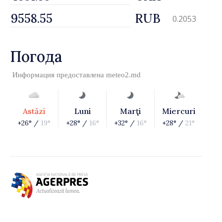
RUB
0.2053
Погода
Информация предоставлена
meteo2.md
Astăzi
Luni
Marţi
Miercuri
+26° /
19°
+28° /
16°
+32° /
16°
+28° /
21°