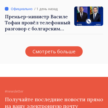
государство нас не
блокирует»
/ 1 день назад
Премьер-министр Василе
Тофан провёл телефонный
разговор с болгарским
коллегой Руменом
Радевым
Смотреть больше
#newsletter
Получайте последние новости прямо
на вашу электронную почту