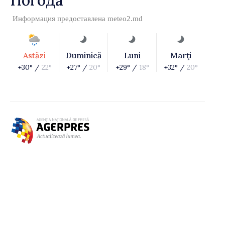
Погода
Информация предоставлена
meteo2.md
Astăzi
Duminică
Luni
Marţi
+30° /
22°
+27° /
20°
+29° /
18°
+32° /
20°