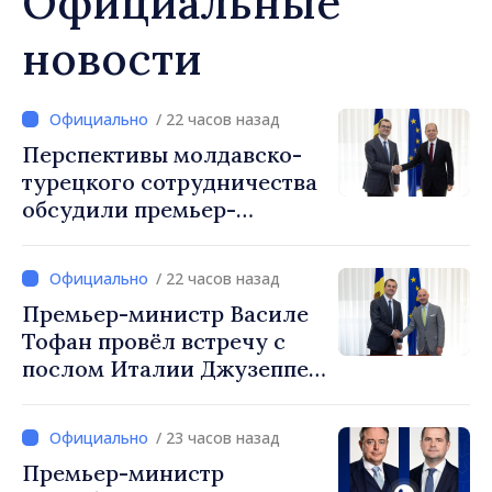
Официальные
новости
/ 22 часов назад
Перспективы молдавско-
турецкого сотрудничества
обсудили премьер-
министр Василе Тофан и
посол Турции Уйгар
/ 22 часов назад
Мустафа Сертел
Премьер-министр Василе
Тофан провёл встречу с
послом Италии Джузеппе
Мария Перриконе
/ 23 часов назад
Премьер-министр