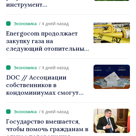
инструмент
гарантирования кредитов
для инвестиций в системы
/ 4 дней назад
накопления энергии
Energocom продолжает
закупку газа на
следующий отопительный
сезон
/ 4 дней назад
DOC // Ассоциации
собственников в
кондоминиумах смогут
легче получать кредиты на
повышение
/ 6 дней назад
энергоэффективности
Государство вмешается,
многоквартирных домов
чтобы помочь гражданам в