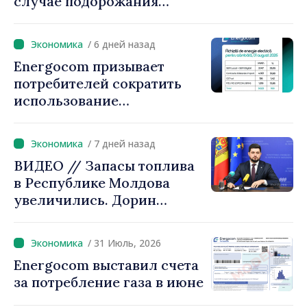
случае подорожания
природного газа.
Председатель парламента
/ 6 дней назад
Игорь Гросу:
Energocom призывает
«Правительство
потребителей сократить
предложит решения, мы не
использование
можем оставить людей
электроэнергии в часы пик
один на один с ростом
цен»
/ 7 дней назад
ВИДЕО // Запасы топлива
в Республике Молдова
увеличились. Дорин
Жунгиету: «Принятые
меры дают результаты»
/ 31 Июль, 2026
Energocom выставил счета
за потребление газа в июне