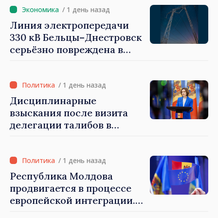
быть свободными и
/ 1 день назад
честными»
Линия электропередачи
330 кВ Бельцы–Днестровск
серьёзно повреждена в
результате разгула стихии
/ 1 день назад
Дисциплинарные
взыскания после визита
делегации талибов в
Республику Молдова. Майя
Санду: «Позорно, что люди,
занимающие высокие
/ 1 день назад
должности, не знают
Республика Молдова
политики государства»
продвигается в процессе
европейской интеграции.
Майя Санду: «Ни одно