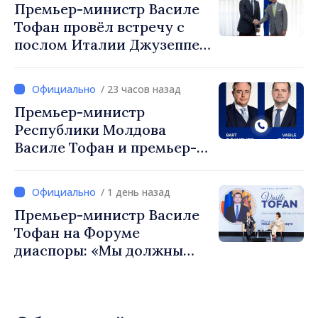
Премьер-министр Василе
Тофан провёл встречу с
послом Италии Джузеппе
Мария Перриконе
/ 23 часов назад
Премьер-министр
Республики Молдова
Василе Тофан и премьер-
министр Бельгии Барт де
Вевер обсудили
/ 1 день назад
европейский путь
Премьер-министр Василе
Республики Молдова
Тофан на Форуме
диаспоры: «Мы должны
вернуть людям оптимизм и
уверенность в том, что
Республика Молдова