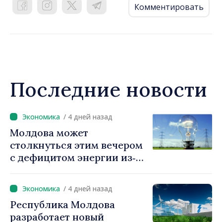
Комментировать
Последние новости
/ 4 дней назад
Молдова может
столкнуться этим вечером
с дефицитом энергии из‑за
ситуации в регионе.
Власти призывают граждан
/ 4 дней назад
экономить
Республика Молдова
электроэнергию
разработает новый