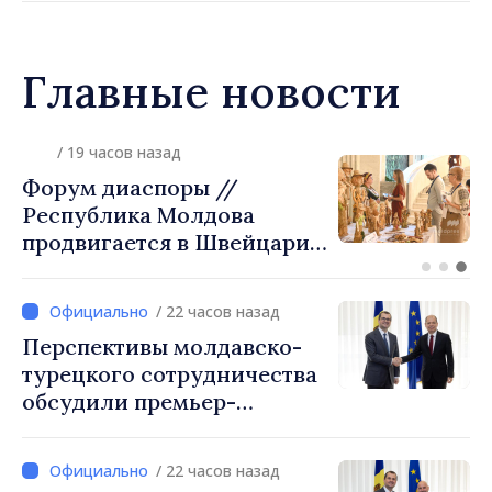
Граждан призывают
экономить
Главные новости
/ 5 часов назад
Джозеф Беркхалтер
утверждён Сенатом США в
должности будущего
посла в Республике
Молдова
/ 22 часов назад
Перспективы молдавско-
турецкого сотрудничества
обсудили премьер-
министр Василе Тофан и
посол Турции Уйгар
/ 22 часов назад
Мустафа Сертел