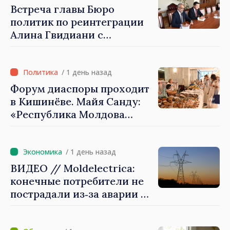
Встреча главы Бюро
политик по реинтеграции
Алина Гвидиани с
представителями Миссии
Международного Комитета
Красного Креста в
/ 1 день назад
Молдове
Форум диаспоры проходит
в Кишинёве. Майя Санду:
«Республика Молдова
стремительно
продвигается к ЕС, а
диаспора может сыграть
/ 1 день назад
важную роль в
ВИДЕО // Moldelectrica:
продвижении и поддержке
конечные потребители не
этого пути»
пострадали из‑за аварии на
линии Бельцы–Днестровск.
Ремонтные работы будут