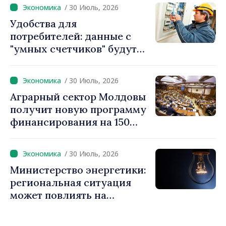
использованием
/ 30 Июль, 2026
ускоренных процедур
Удобства для
получения разрешений
потребителей: данные с
"умных счетчиков" будут
считываться дистанционно
и обрабатываться
/ 30 Июль, 2026
автоматически
Аграрный сектор Молдовы
получит новую программу
финансирования на 150
миллионов евро
/ 30 Июль, 2026
Министерство энергетики:
региональная ситуация
может повлиять на
доступность
электроэнергии и рост цен.