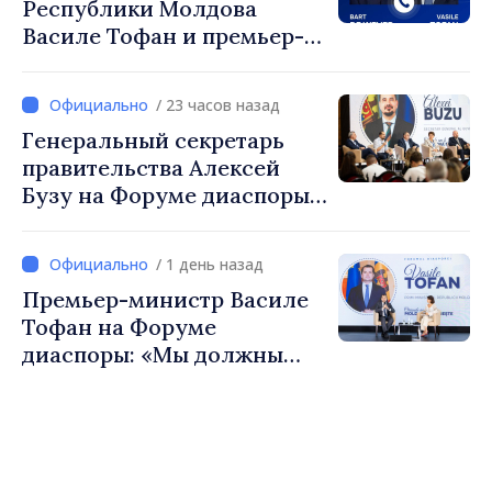
Республики Молдова
Василе Тофан и премьер-
министр Бельгии Барт де
Вевер обсудили
/ 23 часов назад
европейский путь
Генеральный секретарь
Республики Молдова
правительства Алексей
Бузу на Форуме диаспоры:
«Нам нужен каждый из вас,
чтобы строить более
/ 1 день назад
сильные сообщества»
Премьер-министр Василе
Тофан на Форуме
диаспоры: «Мы должны
вернуть людям оптимизм и
уверенность в том, что
Республика Молдова
движется в правильном
направлении»