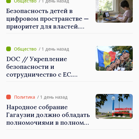
выполнены в
/ 1 день назад
приоритетном режиме
Безопасность детей в
цифровом пространстве —
приоритет для властей.
Майя Санду: «Нужно
создать механизмы,
которые будут их
/ 1 день назад
защищать»
DOC // Укрепление
безопасности и
сотрудничество с ЕС.
Программа внедрения
Национальной стратегии
обороны на 2024–2034 годы
/ 1 день назад
опубликована в Monitorul
Народное собрание
Oficial
Гагаузии должно обладать
полномочиями в полном
объеме. Президент Майя
Санду: «Выборы должны