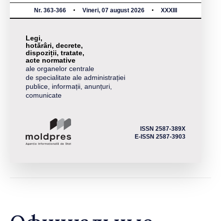
Nr. 363-366
Vineri, 07 august 2026
XXXIII
Legi,
hotărâri, decrete,
dispoziții, tratate,
acte normative
ale organelor centrale
de specialitate ale administrației
publice, informații, anunțuri,
comunicate
ISSN 2587-389X
E-ISSN 2587-3903