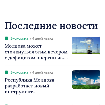
Последние новости
/ 4 дней назад
Молдова может
столкнуться этим вечером
с дефицитом энергии из‑за
ситуации в регионе.
Власти призывают граждан
/ 4 дней назад
экономить
Республика Молдова
электроэнергию
разработает новый
инструмент
гарантирования кредитов
для инвестиций в системы