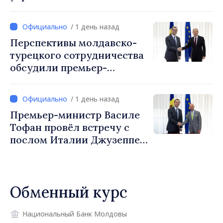
сотрудничество для
обеспечения безопасности
/ 1 день назад
границы и европейской
Перспективы молдавско-
интеграции. Встреча в
турецкого сотрудничества
Могилёв-Подольском
обсудили премьер-
министр Василе Тофан и
посол Турции Уйгар
/ 1 день назад
Мустафа Сертел
Премьер-министр Василе
Тофан провёл встречу с
послом Италии Джузеппе
Мария Перриконе
Обменный курс
Национальный Банк Молдовы