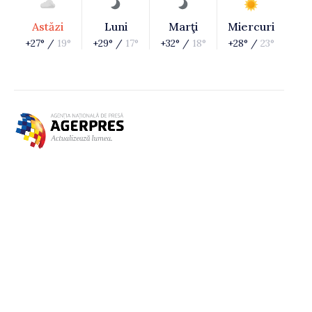
Astăzi
Luni
Marţi
Miercuri
+27° /
19°
+29° /
17°
+32° /
18°
+28° /
23°