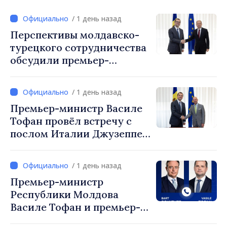
/ 1 день назад
Перспективы молдавско-
турецкого сотрудничества
обсудили премьер-
министр Василе Тофан и
посол Турции Уйгар
/ 1 день назад
Мустафа Сертел
Премьер-министр Василе
Тофан провёл встречу с
послом Италии Джузеппе
Мария Перриконе
/ 1 день назад
Премьер-министр
Республики Молдова
Василе Тофан и премьер-
министр Бельгии Барт де