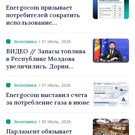
Игорь Гросу:
Energocom призывает
«Правительство
потребителей сократить
предложит решения, мы не
использование
можем оставить людей
электроэнергии в часы пик
один на один с ростом
цен»
/ 31 Июль, 2026
ВИДЕО // Запасы топлива
в Республике Молдова
увеличились. Дорин
Жунгиету: «Принятые
меры дают результаты»
/ 31 Июль, 2026
Energocom выставил счета
за потребление газа в июне
/ 30 Июль, 2026
Парламент обязывает