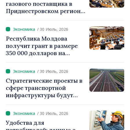
газового поставщика в
Приднестровском регионе
создавать стратегические
запасы
/ 30 Июль, 2026
Республика Молдова
получит грант в размере
350 000 долларов на
внедрение системы
«Реестр залогов
/ 30 Июль, 2026
движимого имущества»
Стратегические проекты в
сфере транспортной
инфраструктуры будут
реализовываться с
использованием
/ 30 Июль, 2026
ускоренных процедур
Удобства для
получения разрешений
потребителей: данные с