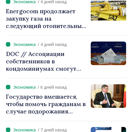
/ 4 дней назад
накопления энергии
Energocom продолжает
закупку газа на
следующий отопительный
сезон
/ 4 дней назад
DOC // Ассоциации
собственников в
кондоминиумах смогут
легче получать кредиты на
повышение
/ 6 дней назад
энергоэффективности
Государство вмешается,
многоквартирных домов
чтобы помочь гражданам в
случае подорожания
природного газа.
Председатель парламента
/ 7 дней назад