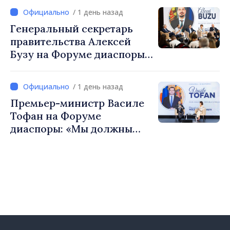
Вевер обсудили
/ 1 день назад
европейский путь
Генеральный секретарь
Республики Молдова
правительства Алексей
Бузу на Форуме диаспоры:
«Нам нужен каждый из вас,
чтобы строить более
/ 1 день назад
сильные сообщества»
Премьер-министр Василе
Тофан на Форуме
диаспоры: «Мы должны
вернуть людям оптимизм и
уверенность в том, что
Республика Молдова
движется в правильном
направлении»