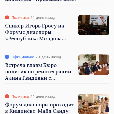
внести свой вклад в
развитие Республики
Молдова»
/ 1 день назад
Спикер Игорь Гросу на
Форуме диаспоры:
«Республика Молдова
демонстрирует, благодаря
своим гражданам в стране
и за рубежом, что
/ 1 день назад
заслуживает стать частью
Встреча главы Бюро
большой европейской
политик по реинтеграции
семьи»
Алина Гвидиани с
представителями Миссии
Международного Комитета
Красного Креста в
/ 1 день назад
Молдове
Форум диаспоры проходит
в Кишинёве. Майя Санду: