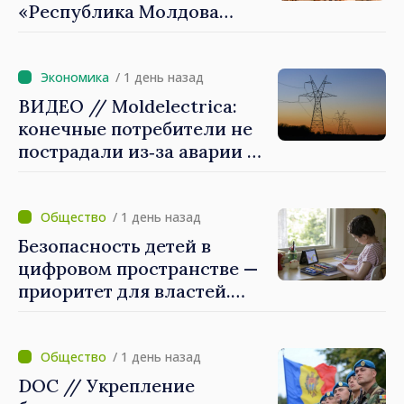
«Республика Молдова
стремительно
продвигается к ЕС, а
диаспора может сыграть
/ 1 день назад
важную роль в
ВИДЕО // Moldelectrica:
продвижении и поддержке
конечные потребители не
этого пути»
пострадали из‑за аварии на
линии Бельцы–Днестровск.
Ремонтные работы будут
выполнены в
/ 1 день назад
приоритетном режиме
Безопасность детей в
цифровом пространстве —
приоритет для властей.
Майя Санду: «Нужно
создать механизмы,
которые будут их
/ 1 день назад
защищать»
DOC // Укрепление