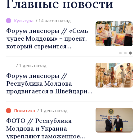
Главные новости
/ 9 часов назад
ВИДЕО // Калараш
формирует крупнейший
кластер добровольного
объединения в Республике
Молдова. Городской совет
/ 1 день назад
утвердил окончательное
Форум диаспоры //
решение
Республика Молдова
продвигается в Швейцарии
через туризм, инвестиции
и экспорт
/ 1 день назад
ФОТО // Республика
Молдова и Украина
укрепляют таможенное