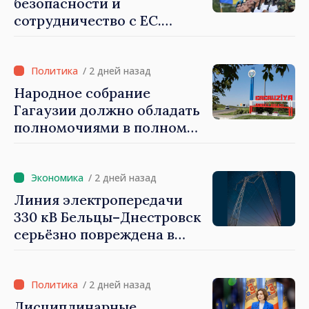
безопасности и
сотрудничество с ЕС.
Программа внедрения
Национальной стратегии
обороны на 2024–2034 годы
/ 2 дней назад
опубликована в Monitorul
Народное собрание
Oficial
Гагаузии должно обладать
полномочиями в полном
объеме. Президент Майя
Санду: «Выборы должны
быть свободными и
/ 2 дней назад
честными»
Линия электропередачи
330 кВ Бельцы–Днестровск
серьёзно повреждена в
результате разгула стихии
/ 2 дней назад
Дисциплинарные