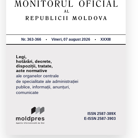
Nr. 363-366
Vineri, 07 august 2026
XXXIII
Legi,
hotărâri, decrete,
dispoziții, tratate,
acte normative
ale organelor centrale
de specialitate ale administrației
publice, informații, anunțuri,
comunicate
ISSN 2587-389X
E-ISSN 2587-3903