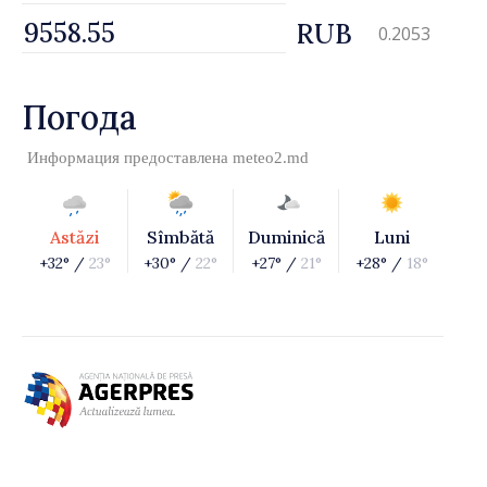
RUB
0.2053
Погода
Информация предоставлена
meteo2.md
Astăzi
Sîmbătă
Duminică
Luni
+32° /
23°
+30° /
22°
+27° /
21°
+28° /
18°