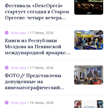
Фестиваль «DescOperă»
стартует сегодня в Старом
Оргееве: четыре вечера
классической музыки под
открытым небом
/ 17 Июнь, 2026
Книги из Республики
Молдова на Пекинской
международной ярмарке.
Посол Петру Фрунзе:
«Возможность для
/ 17 Июнь, 2026
китайской публики
ФОТО// Представлены
открыть для себя
допущенные на
культурную идентичность
кинематографический
Республики Молдова»
конкурс 2026 года проекты
/ 16 Июнь, 2026