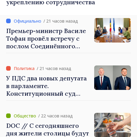
укреплению сотрудничества
/ 21 часов назад
Премьер-министр Василе
Тофан провёл встречу с
послом Соединённого
Королевства
Великобритании и
Северной Ирландии Ферн
/ 21 часов назад
Хорин
У ПДС два новых депутата
в парламенте.
Конституционный суд
утвердил их мандаты
/ 22 часов назад
DOC // С сегодняшнего
дня жители столицы будут