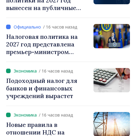
политики на 2027 год
вынесен на публичные
консультации
/ 16 часов назад
Налоговая политика на
2027 год представлена
премьер-министром
Василе Тофаном:
снижение налоговой
/ 16 часов назад
нагрузки на труд,
Подоходный налог для
стимулирование
банков и финансовых
инвестиций и более
учреждений вырастет
справедливое
налогообложение
/ 16 часов назад
Новые правила в
отношении НДС на