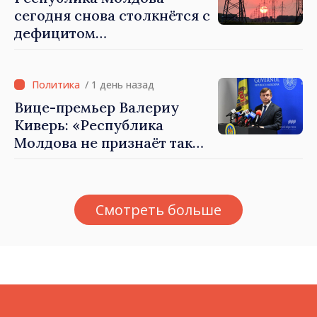
сегодня снова столкнётся с
дефицитом
электроэнергии
/ 1 день назад
Вице-премьер Валериу
Киверь: «Республика
Молдова не признаёт так
называемые акты
приватизации,
осуществлённые
Смотреть больше
тираспольскими властями
в восточных районах»