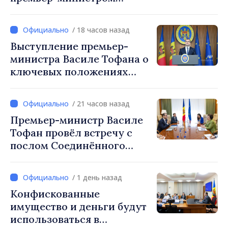
Василе Тофаном:
снижение налоговой
/ 18 часов назад
нагрузки на труд,
Выступление премьер-
стимулирование
министра Василе Тофана о
инвестиций и более
ключевых положениях
справедливое
налоговой политики на
налогообложение
2027 год
/ 21 часов назад
Премьер-министр Василе
Тофан провёл встречу с
послом Соединённого
Королевства
Великобритании и
/ 1 день назад
Северной Ирландии Ферн
Конфискованные
Хорин
имущество и деньги будут
использоваться в