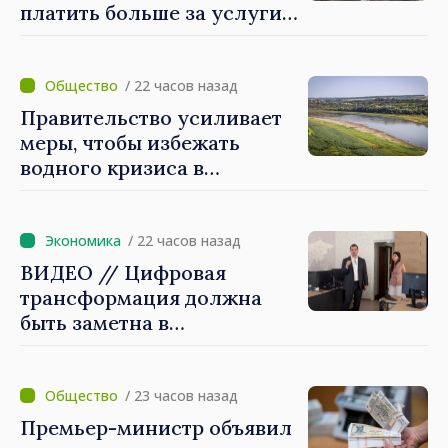
платить больше за услуги
водоснабжения и
канализации
/ 22 часов назад
Правительство усиливает
меры, чтобы избежать
водного кризиса в
Кишинёве
/ 22 часов назад
ВИДЕО // Цифровая
трансформация должна
быть заметна в
повседневной жизни
людей и в работе
экономики: премьер-
/ 23 часов назад
министр Василе Тофан
Премьер-министр объявил
посетил Агентство