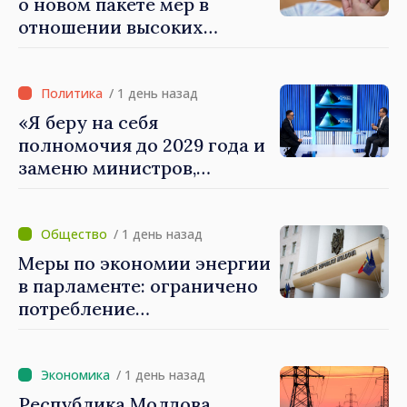
о новом пакете мер в
электронного управления
отношении высоких
зарплат в публичном
секторе
/ 1 день назад
«Я беру на себя
полномочия до 2029 года и
заменю министров,
которые не показывают
результатов», — заявил
премьер-министр Василе
/ 1 день назад
Тофан
Меры по экономии энергии
в парламенте: ограничено
потребление
электроэнергии и горячей
воды
/ 1 день назад
Республика Молдова