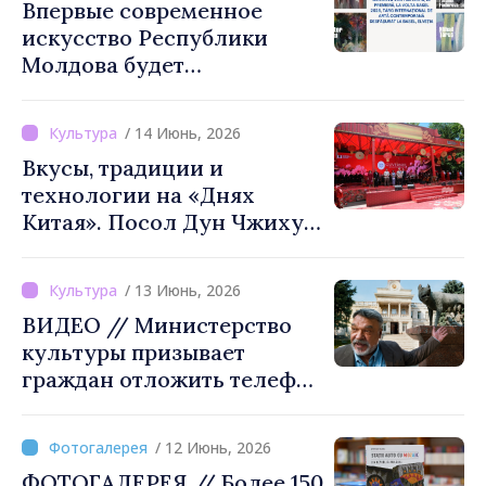
Впервые современное
искусство Республики
Молдова будет
представлено на VOLTA
Basel 2026
/ 14 Июнь, 2026
Вкусы, традиции и
технологии на «Днях
Китая». Посол Дун Чжихуа:
«Ничто не может заменить
прямое общение»
/ 13 Июнь, 2026
ВИДЕО // Министерство
культуры призывает
граждан отложить телефон
и открыть для себя
искусство
/ 12 Июнь, 2026
ФОТОГАЛЕРЕЯ // Более 150