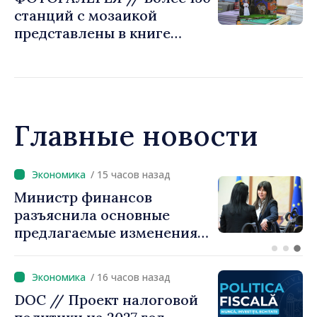
станций с мозаикой
представлены в книге
Штефана Сусай
Главные новости
/ 14 часов назад
Премьер-министр Василе
Тофан провёл телефонный
разговор с болгарским
коллегой Руменом
Радевым
/ 16 часов назад
DOC // Проект налоговой