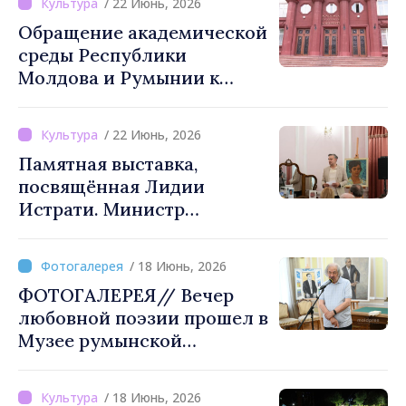
/ 22 Июнь, 2026
Обращение академической
среды Республики
Молдова и Румынии к
Майе Санду и Никушору
Дану: «Воссоединение
/ 22 Июнь, 2026
румынского народа
Памятная выставка,
является легитимным
посвящённая Лидии
вариантом»
Истрати. Министр
культуры: «Железная леди,
которая имела смелость
/ 18 Июнь, 2026
отстаивать правду,
ФОТОГАЛЕРЕЯ// Вечер
честность и любовь к
любовной поэзии прошел в
народу»
Музее румынской
литературы
/ 18 Июнь, 2026