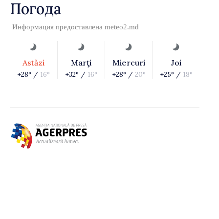
Погода
Информация предоставлена
meteo2.md
Astăzi
Marţi
Miercuri
Joi
+28° /
16°
+32° /
16°
+28° /
20°
+25° /
18°