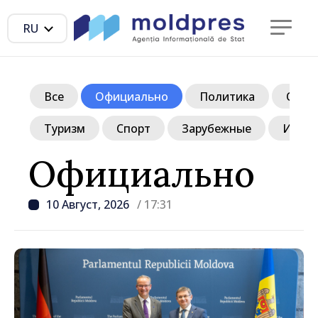
RU
Все
Официально
Политика
Обще
Туризм
Спорт
Зарубежные
Инте
Официально
10 Август, 2026
/ 17:31