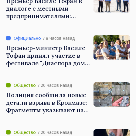
Премьер Василе Тофан в
диалоге с местными
предпринимателями:
Костешть показывает, как
много может сделать
сообщество, когда есть
/ 8 часов назад
инициатива, труд и
Премьер-министр Василе
предпринимательский дух
Тофан принял участие в
фестивале "Диаспора дома"
в Костешть
/ 20 часов назад
Полиция сообщила новые
детали взрыва в Крокмазе:
Фрагменты указывают на
вероятность
"дрона‑ракеты"
/ 20 часов назад