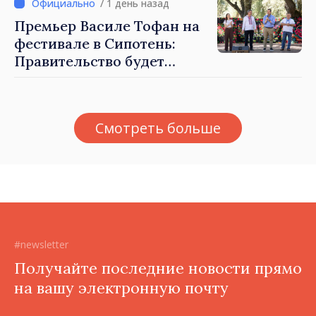
/ 1 день назад
Премьер Василе Тофан на
фестивале в Сипотень:
Правительство будет
работать для процветания
каждого села, каждой
общины и всех молдаван
Смотреть больше
#newsletter
Получайте последние новости прямо
на вашу электронную почту