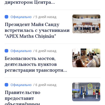
директором Центра
стратегической
коммуникации и
/ 5 дней назад
противодействия
Президент Майя Санду
дезинформации
встретилась с участниками
"APEX Maths Chișinău"
/ 6 дней назад
Безопасность мостов,
деятельность пунктов
регистрации транспортных
средств и аккредитация
автошкол обсуждены на
/ 6 дней назад
заседании профильных
Правительство
экспертов с обоих берегов
предоставит
Днестра
объединённым