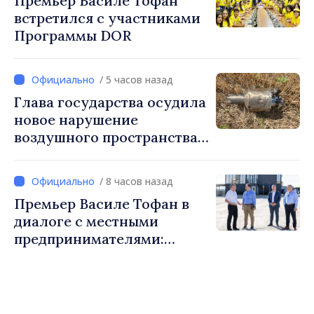
Премьер Василе Тофан
встретился с участниками
Программы DOR
/ 5 часов назад
Глава государства осудила
новое нарушение
воздушного пространства:
Война России напрямую
затрагивает нас
/ 8 часов назад
Премьер Василе Тофан в
диалоге с местными
предпринимателями:
Костешть показывает, как
много может сделать
сообщество, когда есть
инициатива, труд и