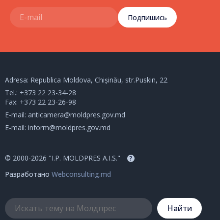
Подпишись
Adresa: Republica Moldova, Chișinău, str.Puskin, 22
Tel.:
+373 22 23-34-28
Fax: +373 22 23-26-98
E-mail:
anticamera@moldpres.gov.md
E-mail:
inform@moldpres.gov.md
© 2000-2026 "I.P. MOLDPRES A.I.S."
?
Разработано
Webconsulting.md
Hайти