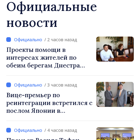
Официальные
новости
/ 2 часов назад
Проекты помощи в
интересах жителей по
обеим берегам Днестра
обсуждены на встрече
вице-премьера с
/ 3 часов назад
постоянным
Вице-премьер по
представителем ПРООН в
реинтеграции встретился с
Республике Молдова
послом Японии в
Даниелой Гаспариковой
Республике Молдова
/ 4 часов назад