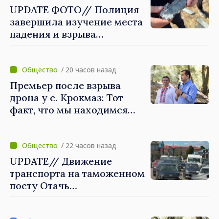
UPDATE ФОТО// Полиция
завершила изучение места
падения и взрыва
летательного аппарата в с.
Крокмаз, это может быть
"ракета-дрон"
/ 20 часов назад
Премьер после взрыва
дрона у с. Крокмаз: Тот
факт, что мы находимся
вне зоны войны, нас не
защищает
/ 22 часов назад
UPDATE// Движение
транспорта на таможенном
посту Отачь
нормализовано