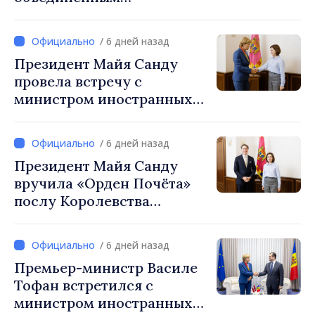
населённым пунктам 6,5
млрд леев. Генсекретарь
/ 6 дней назад
правительства Алексей
Президент Майя Санду
Бузу: «Деньги доступны.
провела встречу с
Сейчас важно, чтобы
министром иностранных
примэрии завершили
дел Латвии Байбой Браже
процесс объединения и
подготовили чёткие
/ 6 дней назад
проекты»
Президент Майя Санду
вручила «Орден Почёта»
послу Королевства
Нидерландов Фреду Дёйну
по случаю завершения его
/ 6 дней назад
полномочий
Премьер-министр Василе
Тофан встретился с
министром иностранных