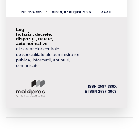
Nr. 363-366
Vineri, 07 august 2026
XXXIII
Legi,
hotărâri, decrete,
dispoziții, tratate,
acte normative
ale organelor centrale
de specialitate ale administrației
publice, informații, anunțuri,
comunicate
ISSN 2587-389X
E-ISSN 2587-3903