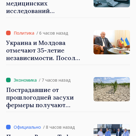
медицинских
исследований
профинансировано ОМС в
первой половине года
/ 6 часов назад
Украина и Молдова
отмечают 35-летие
независимости. Посол
Паун Роговей: Мы
доказали всем, что стойки
и умеем обозначать наши
/ 7 часов назад
приоритеты на будущее
Пострадавшие от
прошлогодней засухи
фермеры получают
финансовую поддержку
свыше 1400 леев за каждый
гектар
/ 8 часов назад