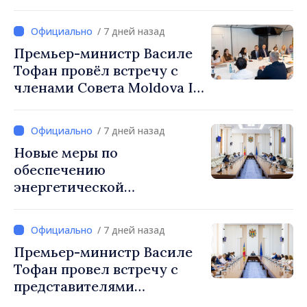
дел Латвии Байбой Браже
/ 7 дней назад
Премьер-министр Василе
Тофан провёл встречу с
членами Совета Moldova IT
Park: «Правительство
будет союзником IT-
/ 7 дней назад
индустрии»
Новые меры по
обеспечению
энергетической
безопасности и защите
водных ресурсов
/ 7 дней назад
утверждены Нацкомиссией
Премьер-министр Василе
по управлению кризисами
Тофан провел встречу с
представителями
международных