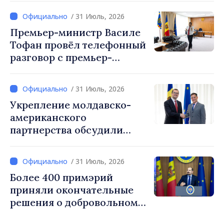
организаций и агентств в
/ 31 Июль, 2026
Республике Молдова
Премьер-министр Василе
Тофан провёл телефонный
разговор с премьер-
министром Украины
Сергеем Корецким
/ 31 Июль, 2026
Укрепление молдавско-
американского
партнерства обсудили
премьер-министр Василе
Тофан и временный
/ 31 Июль, 2026
поверенный в делах
Более 400 примэрий
посольства США в РМ Ник
приняли окончательные
Петрович
решения о добровольном
укрупнении. Генеральный