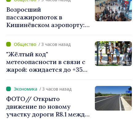
проанализирует
Возросший
гидрологическую
пассажиропоток в
ситуацию
Кишинёвском аэропорту:
более 811 тысяч
путешественников
/ 3 часов назад
обслужены в июле
"Жёлтый код"
метеоопасности в связи с
жарой: ожидается до +35
градусов
/ 3 часов назад
ФОТО// Открыто
движение по новому
участку дороги R8.1 между
Арионешть и Отачь