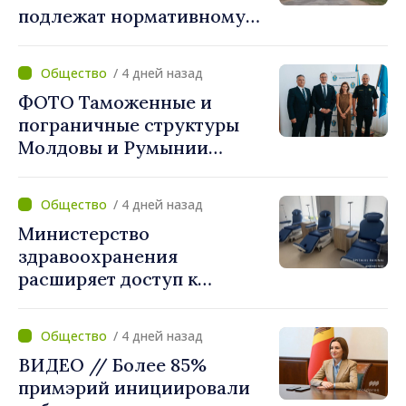
подлежат нормативному
укрупнению. Игорь Гросу:
«Реформу нужно
/ 4 дней назад
завершить этой осенью»
ФОТО Таможенные и
пограничные структуры
Молдовы и Румынии
согласовали новые меры
по разгрузке движения на
/ 4 дней назад
КПП "Леушены–Албица"
Министерство
здравоохранения
расширяет доступ к
химиотерапии в
Новоаненской и Сорокской
/ 4 дней назад
районных больницах
ВИДЕО // Более 85%
примэрий инициировали