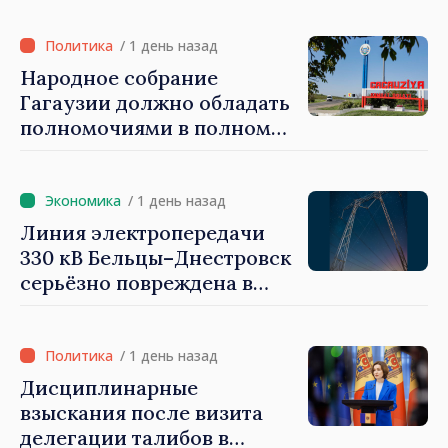
Национальной стратегии
обороны на 2024–2034 годы
/ 1 день назад
опубликована в Monitorul
Народное собрание
Oficial
Гагаузии должно обладать
полномочиями в полном
объеме. Президент Майя
Санду: «Выборы должны
быть свободными и
/ 1 день назад
честными»
Линия электропередачи
330 кВ Бельцы–Днестровск
серьёзно повреждена в
результате разгула стихии
/ 1 день назад
Дисциплинарные
взыскания после визита
делегации талибов в