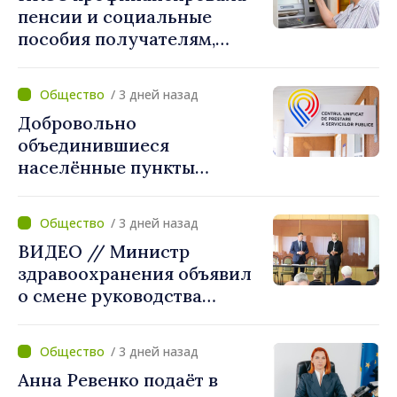
пенсии и социальные
пособия получателям,
имеющим банковские
карты
/ 3 дней назад
Добровольно
объединившиеся
населённые пункты
получат поддержку для
создания Единых центров
/ 3 дней назад
предоставления услуг
ВИДЕО // Министр
здравоохранения объявил
о смене руководства
Бельцкой клинической
больницы. Людмила
/ 3 дней назад
Капчеля будет исполнять
Анна Ревенко подаёт в
обязанности директора