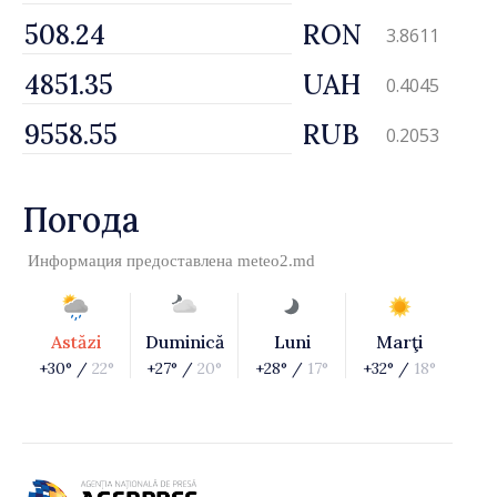
RON
3.8611
UAH
0.4045
RUB
0.2053
Погода
Информация предоставлена
meteo2.md
Astăzi
Duminică
Luni
Marţi
+30° /
22°
+27° /
20°
+28° /
17°
+32° /
18°