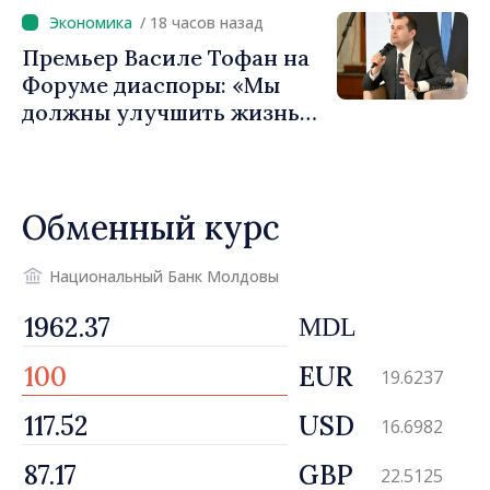
вносит вклад в
/ 18 часов назад
продвижение имиджа
Премьер Василе Тофан на
Республики Молдова»
Форуме диаспоры: «Мы
должны улучшить жизнь
людей и перезапустить
двигатели экономики»
Обменный курс
Национальный Банк Молдовы
MDL
EUR
19.6237
USD
16.6982
GBP
22.5125