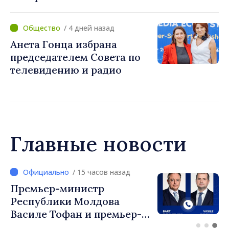
примэрии столицы и
предприятию «Apă Canal»
/ 4 дней назад
Анета Гонца избрана
председателем Совета по
телевидению и радио
Главные новости
/ 14 часов назад
Перспективы молдавско-
турецкого сотрудничества
обсудили премьер-
министр Василе Тофан и