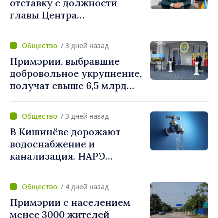
отставку с должности
главы Центра
стратегической
коммуникации и
/ 3 дней назад
противодействия
Примэрии, выбравшие
дезинформации
добровольное укрупнение,
получат свыше 6,5 млрд
леев. Алексей Бузу:
«Правительство
/ 3 дней назад
предоставляет примэриям,
В Кишинёве дорожают
которые добровольно
водоснабжение и
объединяются,
канализация. НАРЭ
беспрецедентный
утвердило новые тарифы
инвестиционный пакет»
/ 4 дней назад
Примэрии с населением
менее 3000 жителей