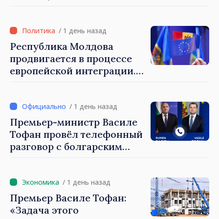
Республику Молдова. Майя
Санду: «Позорно, что люди,
занимающие высокие
/ 1 день назад
должности, не знают
Республика Молдова
политики государства»
продвигается в процессе
европейской интеграции.
Майя Санду: «Ни одно
государство нас не
блокирует»
/ 1 день назад
Премьер-министр Василе
Тофан провёл телефонный
разговор с болгарским
коллегой Руменом
Радевым
/ 1 день назад
Премьер Василе Тофан:
«Задача этого