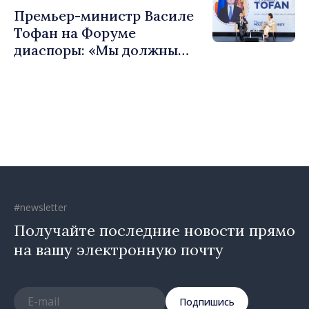
сильные сообщества»
Премьер-министр Василе
Тофан на Форуме
диаспоры: «Мы должны
вернуть людям оптимизм и
уверенность в том, что
Республика Молдова
движется в правильном
направлении»
#newsletter
Получайте последние новости прямо
на вашу электронную почту
Подпишись