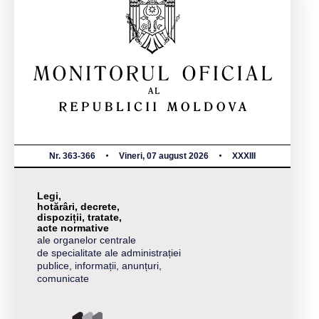
Nr. 363-366
Vineri, 07 august 2026
XXXIII
Legi,
hotărâri, decrete,
dispoziții, tratate,
acte normative
ale organelor centrale
de specialitate ale administrației
publice, informații, anunțuri,
comunicate