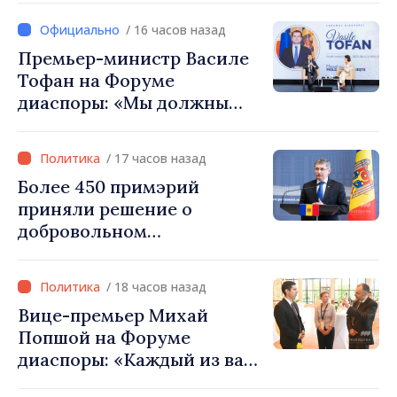
посол Турции Уйгар
/ 16 часов назад
Мустафа Сертел
Премьер-министр Василе
Тофан на Форуме
диаспоры: «Мы должны
вернуть людям оптимизм и
уверенность в том, что
/ 17 часов назад
Республика Молдова
Более 450 примэрий
движется в правильном
приняли решение о
направлении»
добровольном
объединении и получат
фонды для инвестиций.
/ 18 часов назад
Игорь Гросу: «Важно
Вице-премьер Михай
преодолеть препятствия и
Попшой на Форуме
дать населённым пунктам
диаспоры: «Каждый из вас
шанс развиваться»
— посол нашей страны и