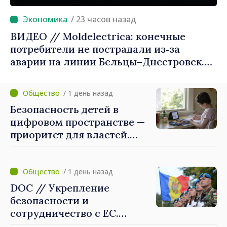
/ 23 часов назад
ВИДЕО // Moldelectrica: конечные
потребители не пострадали из‑за
аварии на линии Бельцы–Днестровск.
Ремонтные работы будут выполнены в
приоритетном режиме
/ 1 день назад
Безопасность детей в
цифровом пространстве —
приоритет для властей.
Майя Санду: «Нужно
создать механизмы,
которые будут их
/ 1 день назад
защищать»
DOC // Укрепление
безопасности и
сотрудничество с ЕС.
Программа внедрения