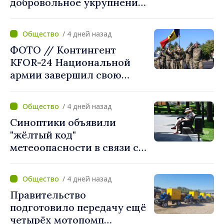
добровольное укрупнение.
Президент Майя Санду
приветствует смелые
/ 4 дней назад
решения местных властей:
ФОТО // Контингент
«Вы поставили интересы
KFOR-24 Национальной
людей на первое место»
армии завершил свою
миссию в Косово
/ 4 дней назад
Синоптики объявили
"жёлтый код"
метеоопасности в связи с
жарой. Температура
поднимется до 36°C
/ 4 дней назад
Правительство
подготовило передачу ещё
четырёх мотопомп