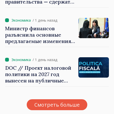
правительства — сдержать
рост цен на
недвижимость»
/ 1 день назад
Министр финансов
разъяснила основные
предлагаемые изменения
налоговой политики 2027
года по подоходному
налогу
/ 1 день назад
DOC // Проект налоговой
политики на 2027 год
вынесен на публичные
консультации
Смотреть больше