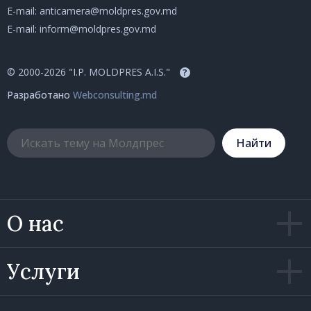
E-mail:
anticamera@moldpres.gov.md
E-mail:
inform@moldpres.gov.md
© 2000-2026 "I.P. MOLDPRES A.I.S."
?
Разработано
Webconsulting.md
Hайти
О нас
Услуги