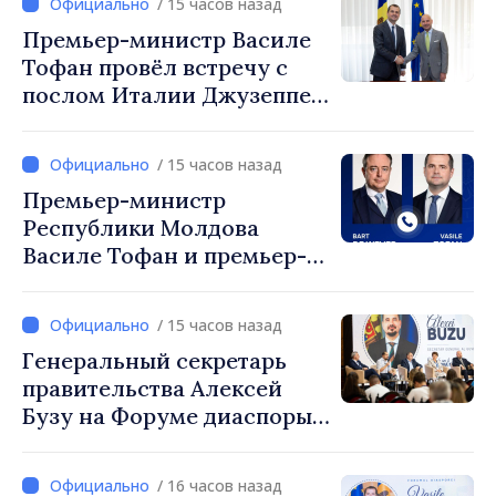
/ 15 часов назад
Мустафа Сертел
Премьер-министр Василе
Тофан провёл встречу с
послом Италии Джузеппе
Мария Перриконе
/ 15 часов назад
Премьер-министр
Республики Молдова
Василе Тофан и премьер-
министр Бельгии Барт де
Вевер обсудили
/ 15 часов назад
европейский путь
Генеральный секретарь
Республики Молдова
правительства Алексей
Бузу на Форуме диаспоры:
«Нам нужен каждый из вас,
чтобы строить более
/ 16 часов назад