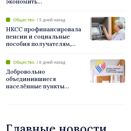
экономить
электроэнергию: «Если
каждый сократит
/ 5 дней назад
потребление энергии, мы
НКСС профинансировала
внесём свой вклад в
пенсии и социальные
поддержание
пособия получателям,
стабильности системы»
имеющим банковские
карты
/ 6 дней назад
Добровольно
объединившиеся
населённые пункты
получат поддержку для
создания Единых центров
предоставления услуг
Главные новости