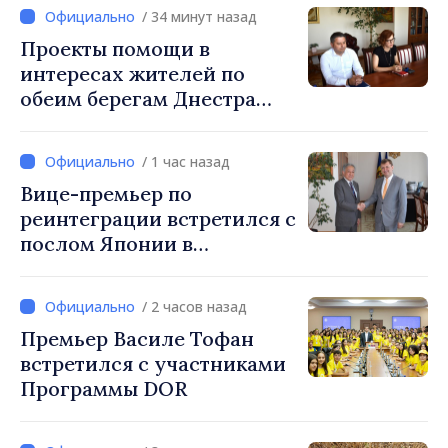
/ 34 минут назад
Проекты помощи в
интересах жителей по
обеим берегам Днестра
обсуждены на встрече
вице-премьера с
/ 1 час назад
постоянным
Вице-премьер по
представителем ПРООН в
реинтеграции встретился с
Республике Молдова
послом Японии в
Даниелой Гаспариковой
Республике Молдова
/ 2 часов назад
Премьер Василе Тофан
встретился с участниками
Программы DOR