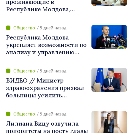
проживающие в
Республике Молдова,
получат расширенный
доступ к механизмам
/ 5 дней назад
социальной и финансовой
Республика Молдова
интеграции
укрепляет возможности по
анализу и управлению
рисками национальной
безопасности.
/ 5 дней назад
Методология утверждена
ВИДЕО // Министр
правительством
здравоохранения призвал
больницы усилить
готовность к
чрезвычайным ситуациям
/ 5 дней назад
Лилиана Вицу озвучила
приоритеты на посту главы