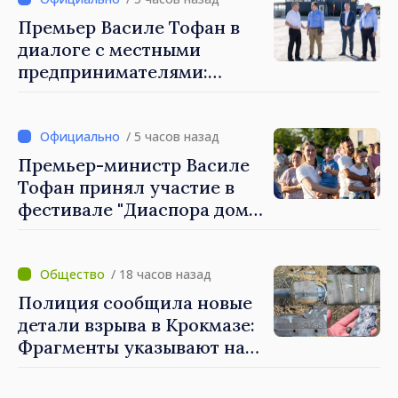
гектар
Премьер Василе Тофан в
диалоге с местными
предпринимателями:
Костешть показывает, как
много может сделать
сообщество, когда есть
/ 5 часов назад
инициатива, труд и
Премьер-министр Василе
предпринимательский дух
Тофан принял участие в
фестивале "Диаспора дома"
в Костешть
/ 18 часов назад
Полиция сообщила новые
детали взрыва в Крокмазе:
Фрагменты указывают на
вероятность
"дрона‑ракеты"