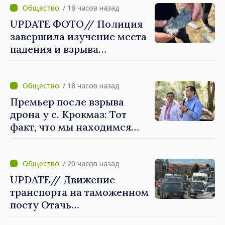
/ 18 часов назад
UPDATE ФОТО// Полиция
завершила изучение места
падения и взрыва
летательного аппарата в с.
Крокмаз, это может быть
"ракета-дрон"
/ 18 часов назад
Премьер после взрыва
дрона у с. Крокмаз: Тот
факт, что мы находимся
вне зоны войны, нас не
защищает
/ 20 часов назад
UPDATE// Движение
транспорта на таможенном
посту Отачь
нормализовано