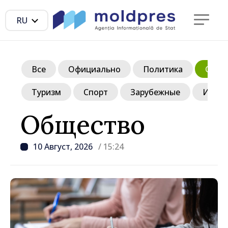
RU
Все
Официально
Политика
Обще
Туризм
Спорт
Зарубежные
Инте
Общество
10 Август, 2026
/ 15:24