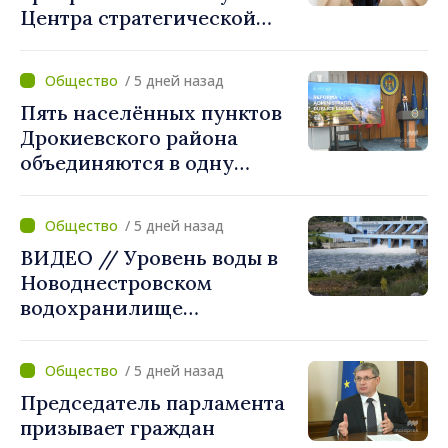
Центра стратегической
коммуникации и
противодействия
/ 5 дней назад
дезинформации: «Мы
Пять населённых пунктов
станем ориентиром для
Дрокиевского района
построения более
объединяются в одну
сильного и устойчивого
примэрию: добровольное
общества»
укрупнение при поддержке
/ 5 дней назад
стимулирующих выплат
ВИДЕО // Уровень воды в
свыше 28 миллионов леев
Новоднестровском
от правительства
водохранилище
продолжает снижаться
/ 5 дней назад
Председатель парламента
призывает граждан