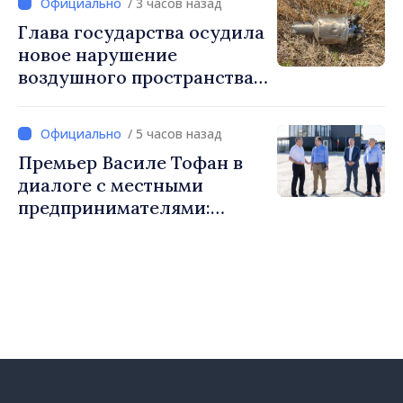
/ 3 часов назад
Глава государства осудила
новое нарушение
воздушного пространства:
Война России напрямую
затрагивает нас
/ 5 часов назад
Премьер Василе Тофан в
диалоге с местными
предпринимателями:
Костешть показывает, как
много может сделать
сообщество, когда есть
инициатива, труд и
предпринимательский дух