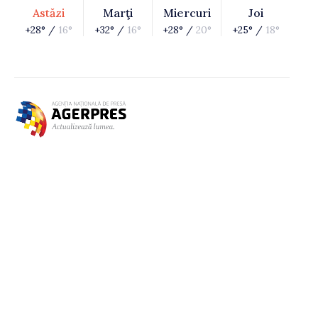
Astăzi
Marţi
Miercuri
Joi
+28° /
16°
+32° /
16°
+28° /
20°
+25° /
18°