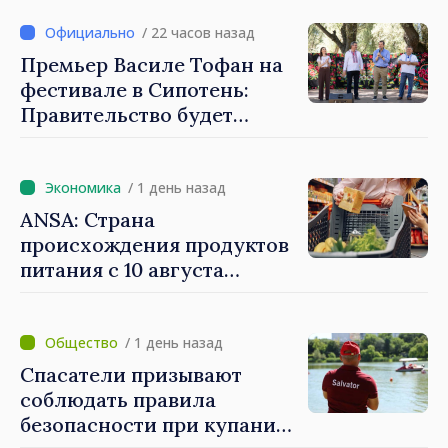
/ 22 часов назад
Премьер Василе Тофан на
фестивале в Сипотень:
Правительство будет
работать для процветания
каждого села, каждой
общины и всех молдаван
/ 1 день назад
ANSA: Страна
происхождения продуктов
питания с 10 августа
должна быть обязательно
указана на ценниках в
магазинах
/ 1 день назад
Спасатели призывают
соблюдать правила
безопасности при купании