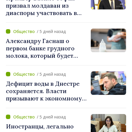
призвал молдаван из
диаспоры участвовать в
поддержке проектов
развития Республики
/ 5 дней назад
Молдова
Александру Гаснаш о
первом банке грудного
молока, который будет
создан в Институте матери
и ребёнка: «Он может
/ 5 дней назад
спасти жизни»
Дефицит воды в Днестре
сохраняется. Власти
призывают к экономному
потреблению
/ 5 дней назад
Иностранцы, легально