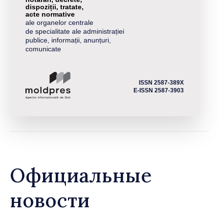
dispoziții, tratate,
acte normative
ale organelor centrale
de specialitate ale administrației
publice, informații, anunțuri,
comunicate
ISSN 2587-389X
E-ISSN 2587-3903
Официальные
новости