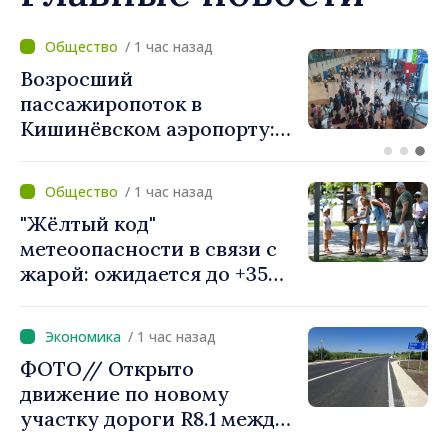
/ 34 минут назад
Проекты помощи в
интересах жителей по
обеим берегам Днестра
обсуждены на встрече
вице-премьера с
/ 1 час назад
постоянным
"Жёлтый код"
представителем ПРООН в
метеоопасности в связи с
Республике Молдова
жарой: ожидается до +35
Даниелой Гаспариковой
градусов
/ 1 час назад
ФОТО// Открыто
движение по новому
участку дороги R8.1 между
Арионешть и Отачь