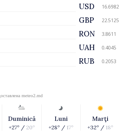
USD
16.6982
GBP
22.5125
RON
3.8611
UAH
0.4045
RUB
0.2053
доставлена
meteo2.md
Duminică
Luni
Marţi
+27° /
20°
+28° /
17°
+32° /
18°