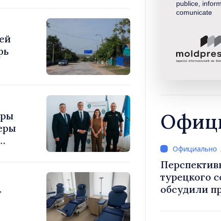
publice, inform
comunicate
ей
рь
Офици
уры
еры
Перспектив
турецкого 
обсудили п
т
Василе Тофан и посол Т
Уйгар М