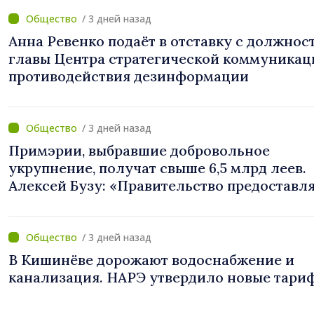
/ 3 дней назад
Анна Ревенко подаёт в отставку с должнос
главы Центра стратегической коммуникац
противодействия дезинформации
/ 3 дней назад
Примэрии, выбравшие добровольное
укрупнение, получат свыше 6,5 млрд леев.
Алексей Бузу: «Правительство предоставл
примэриям, которые добровольно
объединяются, беспрецедентный
инвестиционный пакет»
/ 3 дней назад
В Кишинёве дорожают водоснабжение и
канализация. НАРЭ утвердило новые тари