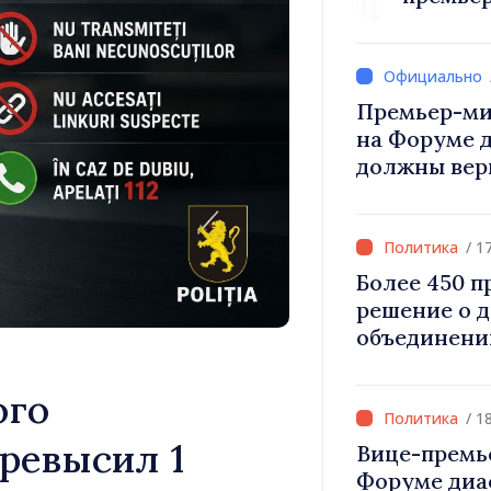
Вевер обсуд
Республики
Премьер-ми
на Форуме 
должны вер
и уверенност
Республика
правильном
/ 1
Более 450 
решение о 
объединени
для инвести
«Важно прео
ого
дать насел
/ 1
развиваться
ревысил 1
Вице-премь
Форуме диа