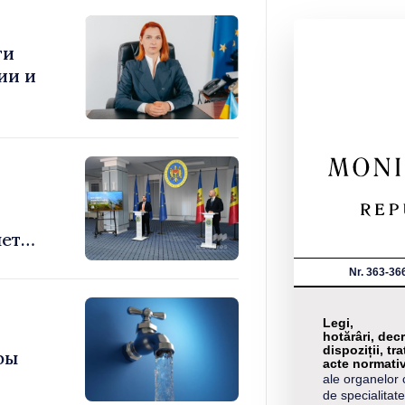
ти
ии и
яет
Nr. 363-36
Legi,
hotărâri, decr
dispoziții, tra
фы
acte normati
ale organelor 
de specialitate