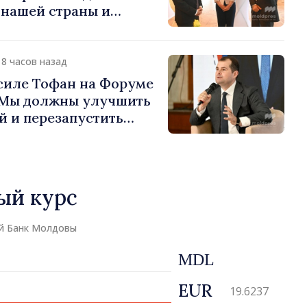
 нашей страны и
д в продвижение
публики Молдова»
18 часов назад
силе Тофан на Форуме
«Мы должны улучшить
й и перезапустить
экономики»
ый курс
й Банк Молдовы
MDL
EUR
19.6237