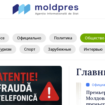
Все
Официально
Политика
Общество
Туризм
Спорт
Зарубежные
Интервью
Главн
д
иле Тофан
Премьер-ми
лом Италии
Молдова Ва
иконе
премьер-мин