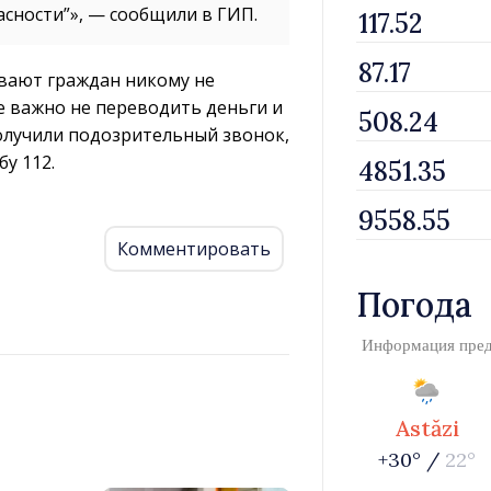
сности”», — сообщили в ГИП.
вают граждан никому не
е важно не переводить деньги и
получили подозрительный звонок,
у 112.
Комментировать
Погода
Информация пре
Astăzi
+30° /
22°