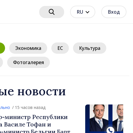
RU
Вход
Экономика
ЕС
Культура
Фотогалерея
ые новости
/ 15 часов назад
нистр Республики
силе Тофан и
истр Бельгии Барт де