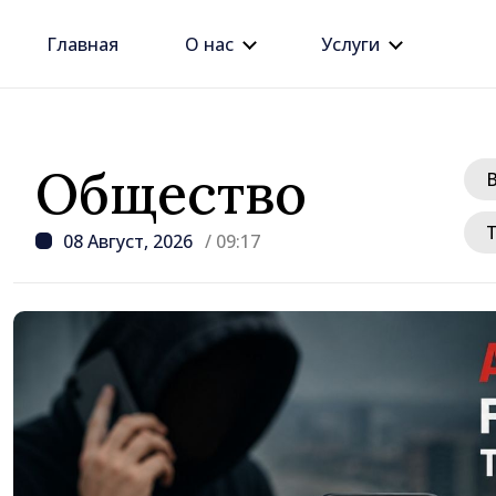
Главная
О нас
Услуги
Общество
08 Август, 2026
/ 09:17
/ 15 часов наза
Премьер-министр Вас
провёл встречу с пос
Джузеппе Мария Перр