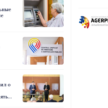
ьные
ие
е
ил о
ять