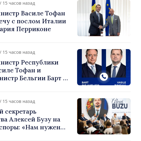
/ 15 часов назад
нистр Василе Тофан
ечу с послом Италии
ария Перриконе
/ 15 часов назад
нистр Республики
силе Тофан и
истр Бельгии Барт де
или европейский путь
 Молдова
/ 15 часов назад
й секретарь
ва Алексей Бузу на
споры: «Нам нужен
ас, чтобы строить