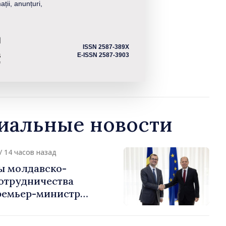
ații, anunțuri,
ISSN 2587-389X
E-ISSN 2587-3903
альные новости
/ 14 часов назад
ы молдавско-
сотрудничества
ремьер-министр
урции
устафа Сертел