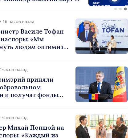
или европейский путь
 Молдова
/ 16 часов назад
нистр Василе Тофан
диаспоры: «Мы
нуть людям оптимизм
ь в том, что
 Молдова движется в
 направлении»
7 часов назад
примэрий приняли
добровольном
и и получат фонды
ций. Игорь Гросу:
долеть препятствия и
ённым пунктам шанс
8 часов назад
»
ер Михай Попшой на
споры: «Каждый из