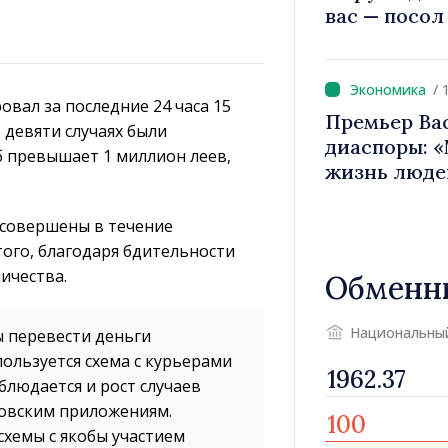
вас — посол
вносит вкла
имиджа Рес
/ 
вал за последние 24 часа 15
Премьер Ва
девяти случаях были
диаспоры: 
б превышает 1 миллион леев,
жизнь люде
двигатели 
 совершены в течение
ого, благодаря бдительности
ичества.
Обменн
Национальны
ы перевести деньги
льзуется схема с курьерами
блюдается и рост случаев
овским приложениям.
хемы с якобы участием