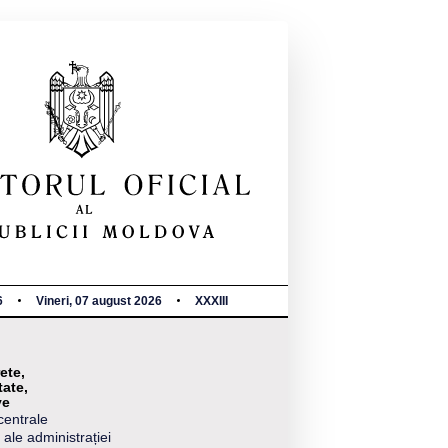
6
Vineri, 07 august 2026
XXXIII
ete,
tate,
ve
centrale
 ale administrației