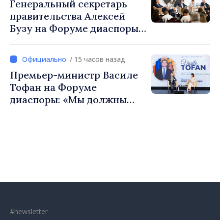
Генеральный секретарь
Республики Молдова
правительства Алексей
Бузу на Форуме диаспоры:
«Нам нужен каждый из вас,
чтобы строить более
/ 15 часов назад
сильные сообщества»
Премьер-министр Василе
Тофан на Форуме
диаспоры: «Мы должны
вернуть людям оптимизм и
уверенность в том, что
Республика Молдова
движется в правильном
направлении»
#newsletter