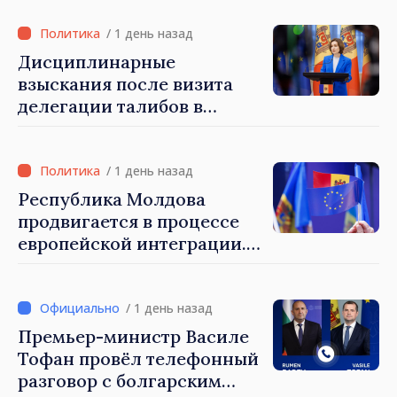
/ 1 день назад
Дисциплинарные
взыскания после визита
делегации талибов в
Республику Молдова. Майя
Санду: «Позорно, что люди,
занимающие высокие
/ 1 день назад
должности, не знают
Республика Молдова
политики государства»
продвигается в процессе
европейской интеграции.
Майя Санду: «Ни одно
государство нас не
блокирует»
/ 1 день назад
Премьер-министр Василе
Тофан провёл телефонный
разговор с болгарским