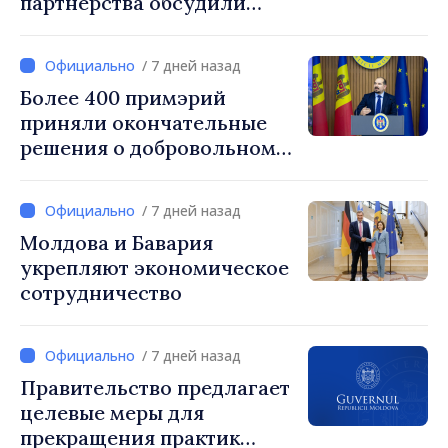
партнерства обсудили
премьер-министр Василе
Тофан и временный
/ 7 дней назад
поверенный в делах
Более 400 примэрий
посольства США в РМ Ник
приняли окончательные
Петрович
решения о добровольном
укрупнении. Генеральный
секретарь правительства
/ 7 дней назад
Алексей Бузу: «85,5%
Молдова и Бавария
примэрий инициировали
укрепляют экономическое
процесс. Благодарим
сотрудничество
местных избранников за
то, что они поставили на
первое место интересы
/ 7 дней назад
людей и развитие»
Правительство предлагает
целевые меры для
прекращения практик