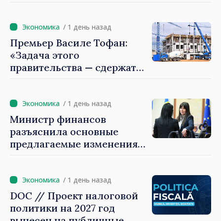
коллегой Руменом
Радевым
/ 1 день назад
Премьер Василе Тофан:
«Задача этого
правительства — сдержать
рост цен на
недвижимость»
/ 1 день назад
Министр финансов
разъяснила основные
предлагаемые изменения
налоговой политики 2027
года по подоходному
налогу
/ 1 день назад
DOC // Проект налоговой
политики на 2027 год
вынесен на публичные