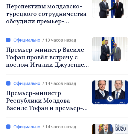
Перспективы молдавско-
турецкого сотрудничества
обсудили премьер-
министр Василе Тофан и
посол Турции Уйгар
/ 13 часов назад
Мустафа Сертел
Премьер-министр Василе
Тофан провёл встречу с
послом Италии Джузеппе
Мария Перриконе
/ 14 часов назад
Премьер-министр
Республики Молдова
Василе Тофан и премьер-
министр Бельгии Барт де
Вевер обсудили
/ 14 часов назад
европейский путь