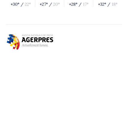
+30° /
22°
+27° /
20°
+28° /
17°
+32° /
18°