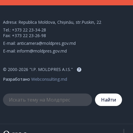
Adresa: Republica Moldova, Chișinău, str.Puskin, 22
Tel.:
+373 22 23-34-28
Fax: +373 22 23-26-98
E-mail:
anticamera@moldpres.gov.md
E-mail:
inform@moldpres.gov.md
© 2000-2026 "I.P. MOLDPRES A.I.S."
?
Разработано
Webconsulting.md
Hайти