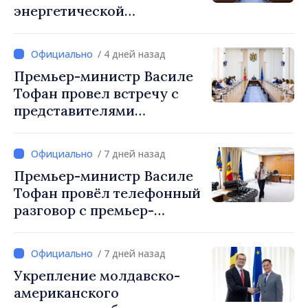
энергетической
безопасности и защите
водных ресурсов
/ 4 дней назад
утверждены Нацкомиссией
Премьер-министр Василе
по управлению кризисами
Тофан провел встречу с
представителями
международных
организаций и агентств в
/ 7 дней назад
Республике Молдова
Премьер-министр Василе
Тофан провёл телефонный
разговор с премьер-
министром Украины
Сергеем Корецким
/ 7 дней назад
Укрепление молдавско-
американского