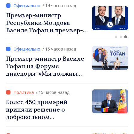
/ 13 часов назад
Перспективы молдавско-
турецкого сотрудничества
обсудили премьер-
министр Василе Тофан и
посол Турции Уйгар
/ 15 часов назад
Мустафа Сертел
Премьер-министр Василе
Тофан на Форуме
диаспоры: «Мы должны
вернуть людям оптимизм и
уверенность в том, что
/ 15 часов назад
Республика Молдова
Более 450 примэрий
движется в правильном
приняли решение о
направлении»
добровольном
объединении и получат
фонды для инвестиций.