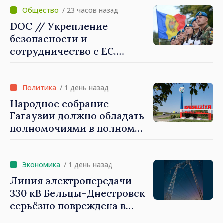
которые будут их
/ 23 часов назад
защищать»
DOC // Укрепление
безопасности и
сотрудничество с ЕС.
Программа внедрения
Национальной стратегии
обороны на 2024–2034 годы
/ 1 день назад
опубликована в Monitorul
Народное собрание
Oficial
Гагаузии должно обладать
полномочиями в полном
объеме. Президент Майя
Санду: «Выборы должны
быть свободными и
/ 1 день назад
честными»
Линия электропередачи
330 кВ Бельцы–Днестровск
серьёзно повреждена в
результате разгула стихии