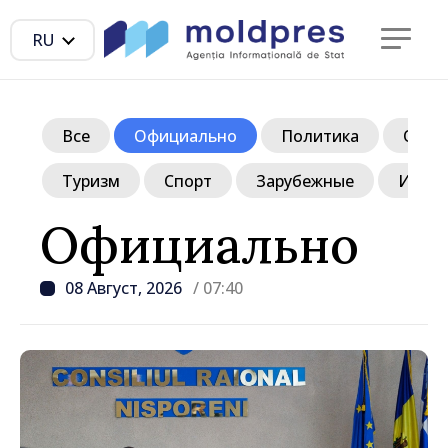
RU
Все
Официально
Политика
Обще
Туризм
Спорт
Зарубежные
Инте
Официально
08 Август, 2026
/ 07:40