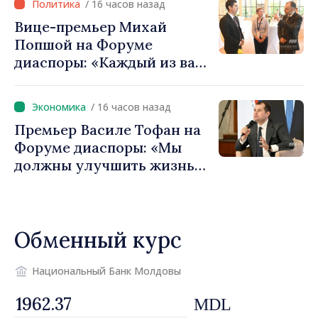
/ 16 часов назад
Игорь Гросу: «Важно
Вице-премьер Михай
преодолеть препятствия и
Попшой на Форуме
дать населённым пунктам
диаспоры: «Каждый из вас
шанс развиваться»
— посол нашей страны и
вносит вклад в
/ 16 часов назад
продвижение имиджа
Премьер Василе Тофан на
Республики Молдова»
Форуме диаспоры: «Мы
должны улучшить жизнь
людей и перезапустить
двигатели экономики»
Обменный курс
Национальный Банк Молдовы
MDL