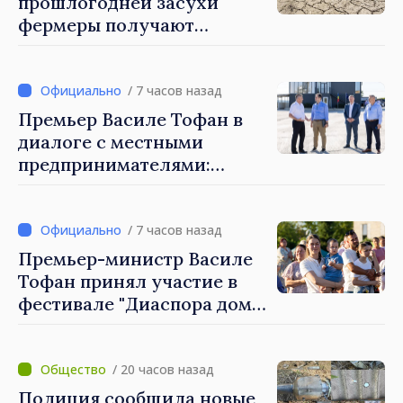
прошлогодней засухи
фермеры получают
финансовую поддержку
свыше 1400 леев за каждый
гектар
/ 7 часов назад
Премьер Василе Тофан в
диалоге с местными
предпринимателями:
Костешть показывает, как
много может сделать
сообщество, когда есть
/ 7 часов назад
инициатива, труд и
Премьер-министр Василе
предпринимательский дух
Тофан принял участие в
фестивале "Диаспора дома"
в Костешть
/ 20 часов назад
Полиция сообщила новые