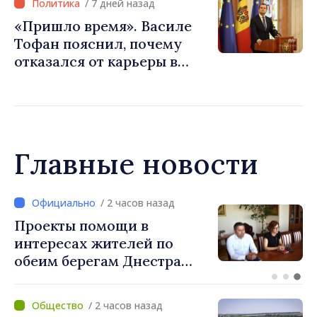
/ 7 дней назад
прекратиться»
«Пришло время». Василе
Тофан пояснил, почему
отказался от карьеры в
бизнесе ради поста
премьер-министра. Что
думает Игорь Гросу о
новом главе правительства
Главные новости
/ 1 час назад
Предупреждение для
путешественников в
Катании после усиления
активности вулкана Этна.
Граждан призывают
/ 2 часов назад
следить за