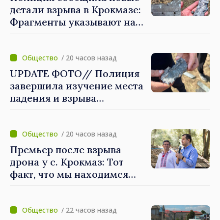
детали взрыва в Крокмазе:
Фрагменты указывают на
вероятность
"дрона‑ракеты"
/ 20 часов назад
UPDATE ФОТО// Полиция
завершила изучение места
падения и взрыва
летательного аппарата в с.
Крокмаз, это может быть
"ракета-дрон"
/ 20 часов назад
Премьер после взрыва
дрона у с. Крокмаз: Тот
факт, что мы находимся
вне зоны войны, нас не
защищает
/ 22 часов назад