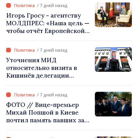
сделала свой выбор. Мы
/ 7 дней назад
вместе с Украиной»
Игорь Гросу - агентству
МОЛДПРЕС: «Наша цель —
чтобы отчёт Европейской
комиссии в этом году был
ещё лучше»
/ 7 дней назад
Уточнения МИД
относительно визита в
Кишинёв делегации
Министерства сельского
хозяйства Афганистана
/ 7 дней назад
ФОТО // Вице-премьер
Михай Попшой в Киеве
почтил память павших за
свободу Украины: «Эта
война должна