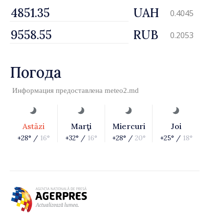
UAH
0.4045
RUB
0.2053
Погода
Информация предоставлена
meteo2.md
Astăzi
Marţi
Miercuri
Joi
+28° /
16°
+32° /
16°
+28° /
20°
+25° /
18°