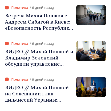
Украины
/ 6 дней назад
Встреча Михая Попшоя с
Андреем Сибигой в Киеве:
«Безопасность Республики
Молдова тесно связана с
безопасностью Украины»
/ 6 дней назад
ВИДЕО // Михай Попшой и
Владимир Зеленский
обсудили управление
гидрологической
ситуацией в бассейне реки
/ 6 дней назад
Днестр и совместные
ВИДЕО // Михай Попшой
проекты в сфере
на Совещании глав
инфраструктуры и
дипмиссий Украины:
энергетики
«Республика Молдова