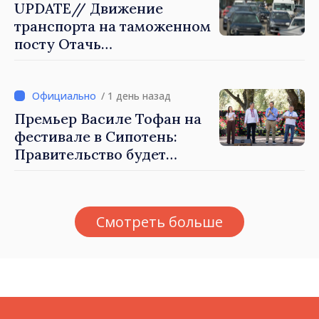
UPDATE// Движение
транспорта на таможенном
посту Отачь
нормализовано
/ 1 день назад
Премьер Василе Тофан на
фестивале в Сипотень:
Правительство будет
работать для процветания
каждого села, каждой
общины и всех молдаван
Смотреть больше