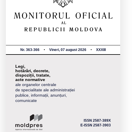
Nr. 363-366
Vineri, 07 august 2026
XXXIII
Legi,
hotărâri, decrete,
dispoziții, tratate,
acte normative
ale organelor centrale
de specialitate ale administrației
publice, informații, anunțuri,
comunicate
ISSN 2587-389X
E-ISSN 2587-3903