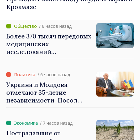
Крокмазе
/ 6 часов назад
Более 370 тысяч передовых
медицинских
исследований
профинансировано ОМС в
первой половине года
/ 6 часов назад
Украина и Молдова
отмечают 35-летие
независимости. Посол
Паун Роговей: Мы
доказали всем, что стойки
и умеем обозначать наши
/ 7 часов назад
приоритеты на будущее
Пострадавшие от