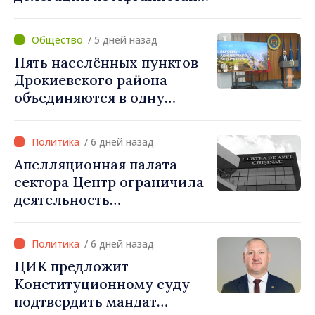
«Процедуры выдачи виз
были строго соблюдены.
/ 5 дней назад
Нарушений
Пять населённых пунктов
законодательных норм
Дрокиевского района
выявлено не было»
объединяются в одну
примэрию: добровольное
укрупнение при поддержке
/ 6 дней назад
стимулирующих выплат
Апелляционная палата
свыше 28 миллионов леев
сектора Центр ограничила
от правительства
деятельность
Республиканской партии
«Сердце Молдовы» на один
/ 6 дней назад
год
ЦИК предложит
Конституционному суду
подтвердить мандат