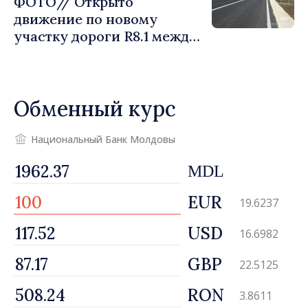
ФОТО// Открыто
движение по новому
участку дороги R8.1 между
Арионешть и Отачь
Обменный курс
Национальный Банк Молдовы
MDL
EUR
19.6237
USD
16.6982
GBP
22.5125
RON
3.8611