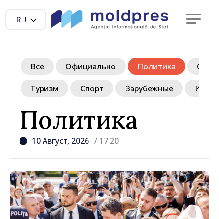
RU
Все
Официально
Политика
Обще
Туризм
Спорт
Зарубежные
Инте
Политика
10 Август, 2026
/ 17:20