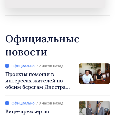
Официальные
новости
/ 2 часов назад
Проекты помощи в
интересах жителей по
обеим берегам Днестра
обсуждены на встрече
вице-премьера с
/ 3 часов назад
постоянным
Вице-премьер по
представителем ПРООН в