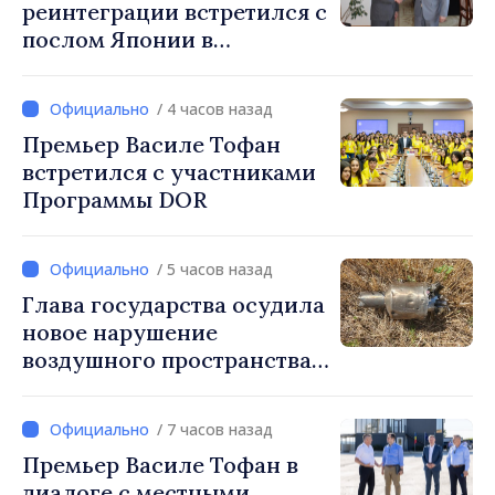
реинтеграции встретился с
Республике Молдова
послом Японии в
Даниелой Гаспариковой
Республике Молдова
/ 4 часов назад
Премьер Василе Тофан
встретился с участниками
Программы DOR
/ 5 часов назад
Глава государства осудила
новое нарушение
воздушного пространства:
Война России напрямую
затрагивает нас
/ 7 часов назад
Премьер Василе Тофан в
диалоге с местными