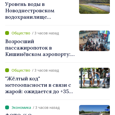
Уровень воды в
рекомендациями
Новоднестровском
итальянских властей
водохранилище
продолжает снижаться.
Днестровская комиссия
/ 3 часов назад
проанализирует
Возросший
гидрологическую
пассажиропоток в
ситуацию
Кишинёвском аэропорту:
более 811 тысяч
путешественников
/ 3 часов назад
обслужены в июле
"Жёлтый код"
метеоопасности в связи с
жарой: ожидается до +35
градусов
/ 3 часов назад