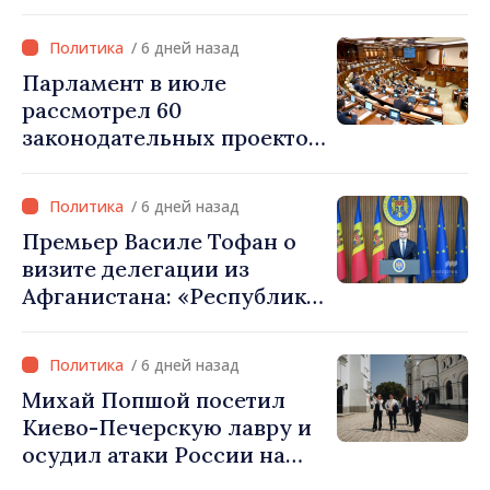
депутата по списку ПДС
/ 6 дней назад
Парламент в июле
рассмотрел 60
законодательных проектов
и принял 52 акта
/ 6 дней назад
Премьер Василе Тофан о
визите делегации из
Афганистана: «Республика
Молдова не признаёт
власть талибов. Одобрение
/ 6 дней назад
этого визита было ошибкой
Михай Попшой посетил
в оценке и
Киево-Печерскую лавру и
межведомственной
осудил атаки России на
координации»
культурное наследие