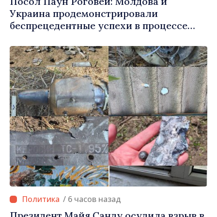
Посол Паун Роговей: Молдова и
Украина продемонстрировали
беспрецедентные успехи в процессе
европейской интеграции
/ 6 часов назад
Президент Майя Санду осудила взрыв в