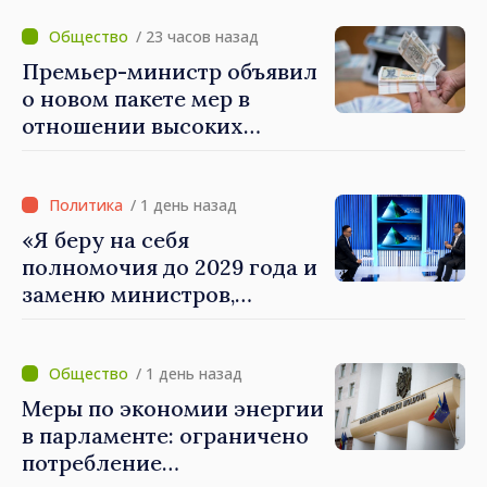
людей и в работе
экономики: премьер-
/ 23 часов назад
министр Василе Тофан
Премьер-министр объявил
посетил Агентство
о новом пакете мер в
электронного управления
отношении высоких
зарплат в публичном
секторе
/ 1 день назад
«Я беру на себя
полномочия до 2029 года и
заменю министров,
которые не показывают
результатов», — заявил
премьер-министр Василе
/ 1 день назад
Тофан
Меры по экономии энергии
в парламенте: ограничено
потребление