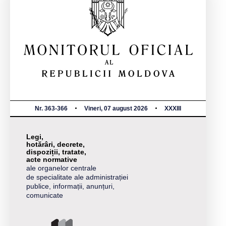
Nr. 363-366
Vineri, 07 august 2026
XXXIII
Legi,
hotărâri, decrete,
dispoziții, tratate,
acte normative
ale organelor centrale
de specialitate ale administrației
publice, informații, anunțuri,
comunicate