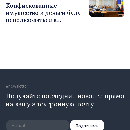
Конфискованные
Хорин
имущество и деньги будут
использоваться в
социальных целях и в
общественных интересах
#newsletter
Получайте последние новости прямо
на вашу электронную почту
Подпишись