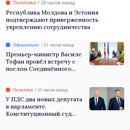
/ 20 часов назад
Республика Молдова и Эстония
подтверждают приверженность
укреплению сотрудничества
/ 21 часов назад
Премьер-министр Василе
Тофан провёл встречу с
послом Соединённого
Королевства
Великобритании и
Северной Ирландии Ферн
/ 21 часов назад
Хорин
У ПДС два новых депутата
в парламенте.
Конституционный суд
утвердил их мандаты