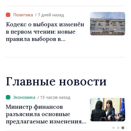
продвижение
запрещённых веществ в
/ 7 дней назад
социальных сетях
Кодекс о выборах изменён
в первом чтении: новые
правила выборов в
Гагаузии. Игорь Гросу:
«Мы не можем остановить
процесс»
Главные новости
/ 14 часов назад
Премьер-министр Василе
Тофан провёл телефонный
разговор с болгарским
коллегой Руменом