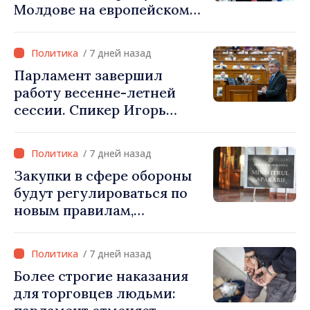
Молдове на европейском
пути: «Республика
Молдова должна занять
/ 7 дней назад
своё место в Европейском
Парламент завершил
союзе»
работу весенне-летней
сессии. Спикер Игорь
Гросу: «Встретимся на
внеочередном заседании
/ 7 дней назад
24 августа»
Закупки в сфере обороны
будут регулироваться по
новым правилам,
скорректированным со
стандартами ЕС
/ 7 дней назад
Более строгие наказания
для торговцев людьми: