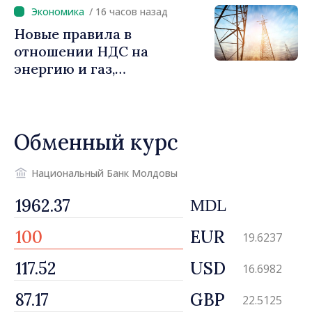
/ 16 часов назад
Новые правила в
отношении НДС на
энергию и газ,
предусматривающие
льготы для уязвимых
потребителей
Обменный курс
Национальный Банк Молдовы
MDL
EUR
19.6237
USD
16.6982
GBP
22.5125