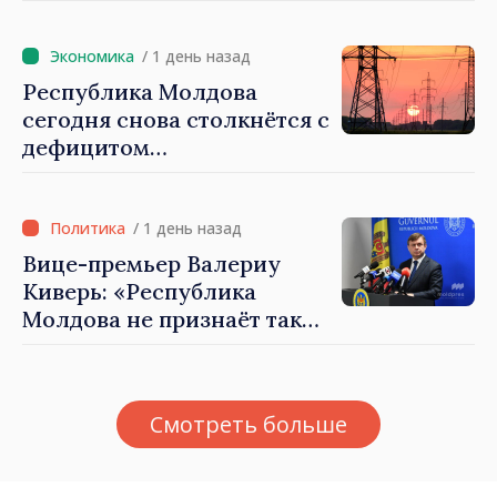
электроэнергии и горячей
воды
/ 1 день назад
Республика Молдова
сегодня снова столкнётся с
дефицитом
электроэнергии
/ 1 день назад
Вице-премьер Валериу
Киверь: «Республика
Молдова не признаёт так
называемые акты
приватизации,
осуществлённые
Смотреть больше
тираспольскими властями
в восточных районах»