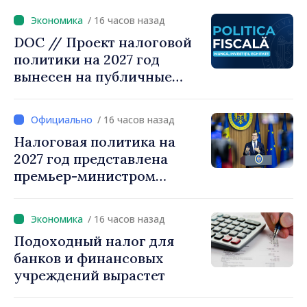
Радевым
/ 16 часов назад
DOC // Проект налоговой
политики на 2027 год
вынесен на публичные
консультации
/ 16 часов назад
Налоговая политика на
2027 год представлена
премьер-министром
Василе Тофаном:
снижение налоговой
/ 16 часов назад
нагрузки на труд,
Подоходный налог для
стимулирование
банков и финансовых
инвестиций и более
учреждений вырастет
справедливое
налогообложение