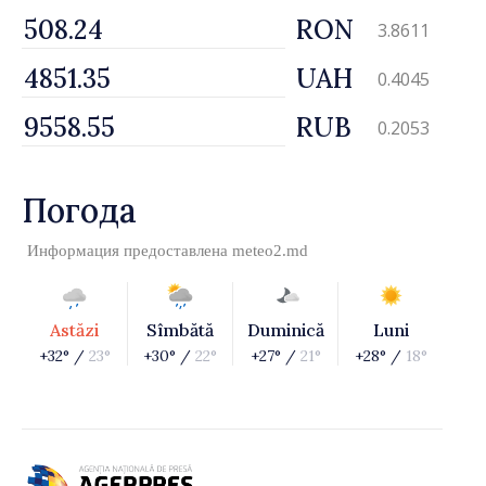
RON
3.8611
UAH
0.4045
RUB
0.2053
Погода
Информация предоставлена
meteo2.md
Astăzi
Sîmbătă
Duminică
Luni
+32° /
23°
+30° /
22°
+27° /
21°
+28° /
18°