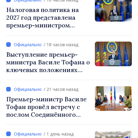
Налоговая политика на
2027 год представлена
премьер-министром
Василе Тофаном:
снижение налоговой
/ 18 часов назад
нагрузки на труд,
Выступление премьер-
стимулирование
министра Василе Тофана о
инвестиций и более
ключевых положениях
справедливое
налоговой политики на
налогообложение
2027 год
/ 21 часов назад
Премьер-министр Василе
Тофан провёл встречу с
послом Соединённого
Королевства
Великобритании и
/ 1 день назад
Северной Ирландии Ферн