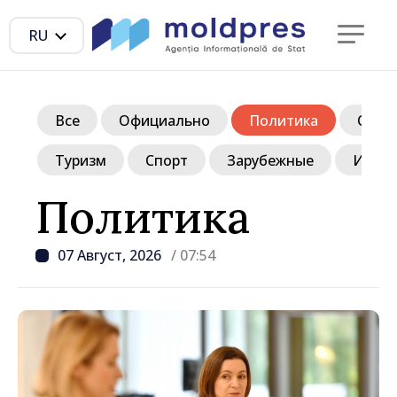
RU
Все
Официально
Политика
Обще
Туризм
Спорт
Зарубежные
Инте
Политика
07 Август, 2026
/ 07:54