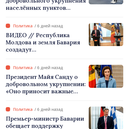
добровольного укрупнения
заслуживает быть в
населённых пунктов
Европейском союзе»
истекает 31 июля
/ 6 дней назад
ВИДЕО // Республика
Молдова и земля Бавария
создадут
межправительственную
комиссию по
/ 6 дней назад
экономическому
Президент Майя Санду о
сотрудничеству
добровольном укрупнении:
«Оно приносит важные
ресурсы для местных
проектов»
/ 6 дней назад
Премьер-министр Баварии
обещает поддержку