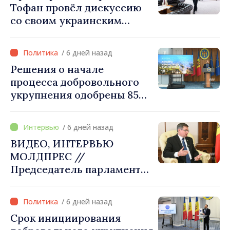
Тофан провёл дискуссию
со своим украинским
коллегой Сергеем
Корецким: «Наши
/ 6 дней назад
государства выстроили
Решения о начале
отношения, основанные на
процесса добровольного
доверии и солидарности,
укрупнения одобрены 85
которые мы хотим
процентами примэрий
преобразовать в
страны. Алексей Бузу:
конкретные проекты»
/ 6 дней назад
«Только через сильные
ВИДЕО, ИНТЕРВЬЮ
примэрии мы можем
МОЛДПРЕС //
обеспечить качественные
Председатель парламента
услуги и
Игорь Гросу: «Мы должны
модернизированную
убедить каждое
инфраструктуру»
/ 6 дней назад
государство‑член ЕС, что
Срок инициирования
Республика Молдова