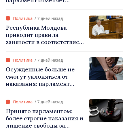
парламент отменяет
возможность условного
освобождения от
/ 7 дней назад
наказания в тяжких
Республика Молдова
случаях
приводит правила
занятости в соответствие
со стандартами ЕС: новые
права для безработных и
/ 7 дней назад
трансграничных
Осужденные больше не
работников
смогут уклоняться от
наказания: парламент
ужесточает правила и
расширяет электронный
/ 7 дней назад
мониторинг
Принято парламентом:
более строгие наказания и
лишение свободы за