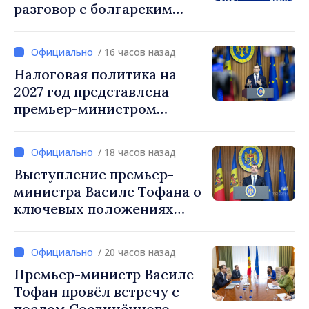
разговор с болгарским
коллегой Руменом
Радевым
/ 16 часов назад
Налоговая политика на
2027 год представлена
премьер-министром
Василе Тофаном:
снижение налоговой
/ 18 часов назад
нагрузки на труд,
Выступление премьер-
стимулирование
министра Василе Тофана о
инвестиций и более
ключевых положениях
справедливое
налоговой политики на
налогообложение
2027 год
/ 20 часов назад
Премьер-министр Василе
Тофан провёл встречу с
послом Соединённого