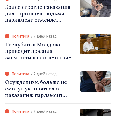
Более строгие наказания
для торговцев людьми:
парламент отменяет
возможность условного
освобождения от
/ 7 дней назад
наказания в тяжких
Республика Молдова
случаях
приводит правила
занятости в соответствие
со стандартами ЕС: новые
права для безработных и
/ 7 дней назад
трансграничных
Осужденные больше не
работников
смогут уклоняться от
наказания: парламент
ужесточает правила и
расширяет электронный
/ 7 дней назад
мониторинг