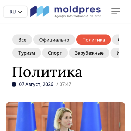
RU
Все
Официально
Политика
Обще
Туризм
Спорт
Зарубежные
Инте
Политика
07 Август, 2026
/ 07:47