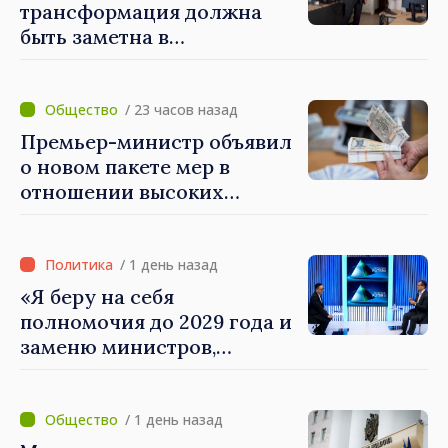
трансформация должна
быть заметна в
повседневной жизни
людей и в работе
экономики: премьер-
/ 23 часов назад
министр Василе Тофан
Премьер-министр объявил
посетил Агентство
о новом пакете мер в
электронного управления
отношении высоких
зарплат в публичном
секторе
/ 1 день назад
«Я беру на себя
полномочия до 2029 года и
заменю министров,
которые не показывают
результатов», — заявил
премьер-министр Василе
/ 1 день назад
Тофан