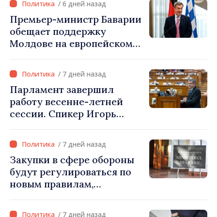
/ 6 дней назад
Премьер-министр Баварии
обещает поддержку
Молдове на европейском
пути: «Республика
Молдова должна занять
/ 7 дней назад
своё место в Европейском
Парламент завершил
союзе»
работу весенне-летней
сессии. Спикер Игорь
Гросу: «Встретимся на
внеочередном заседании
/ 7 дней назад
24 августа»
Закупки в сфере обороны
будут регулироваться по
новым правилам,
скорректированным со
стандартами ЕС
/ 7 дней назад