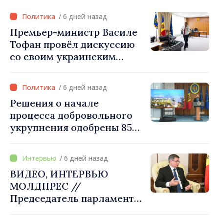
/ 6 дней назад
Премьер-министр Василе
Тофан провёл дискуссию
со своим украинским
коллегой Сергеем
Корецким: «Наши
/ 6 дней назад
государства выстроили
Решения о начале
отношения, основанные на
процесса добровольного
доверии и солидарности,
укрупнения одобрены 85
которые мы хотим
процентами примэрий
преобразовать в
страны. Алексей Бузу:
конкретные проекты»
/ 6 дней назад
«Только через сильные
ВИДЕО, ИНТЕРВЬЮ
примэрии мы можем
МОЛДПРЕС //
обеспечить качественные
Председатель парламента
услуги и
Игорь Гросу: «Мы должны
модернизированную