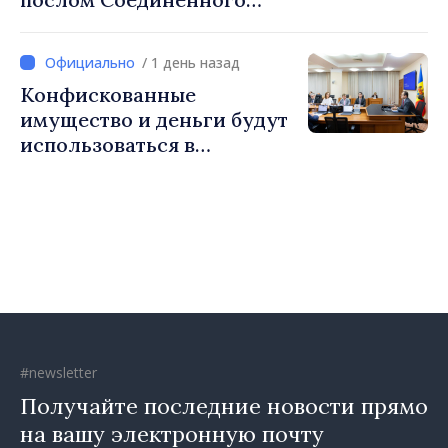
Королевства
Великобритании и
/ 1 день назад
Северной Ирландии Ферн
Конфискованные
Хорин
имущество и деньги будут
использоваться в
социальных целях и в
общественных интересах
#newsletter
Получайте последние новости прямо
на вашу электронную почту