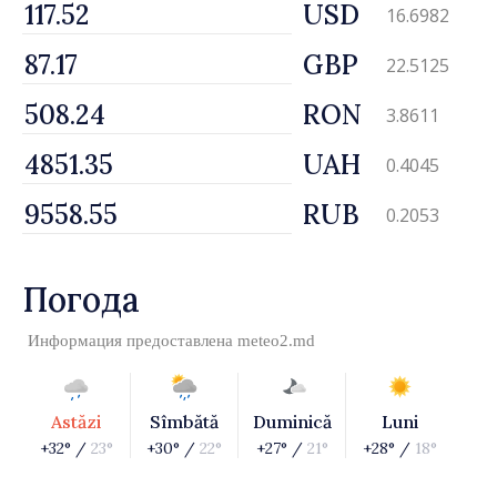
USD
16.6982
GBP
22.5125
RON
3.8611
UAH
0.4045
RUB
0.2053
Погода
Информация предоставлена
meteo2.md
Astăzi
Sîmbătă
Duminică
Luni
+32° /
23°
+30° /
22°
+27° /
21°
+28° /
18°