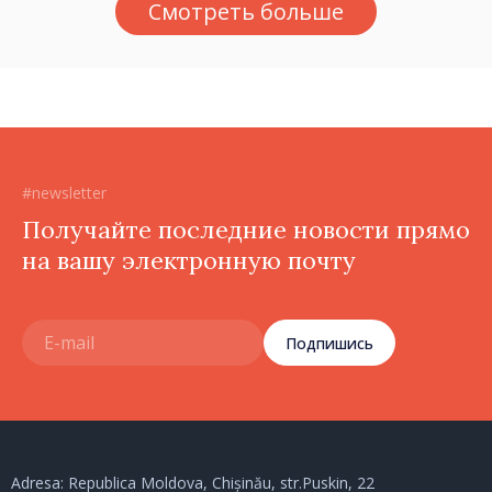
Смотреть больше
тираспольскими властями
в восточных районах»
#newsletter
Получайте последние новости прямо
на вашу электронную почту
Подпишись
Adresa: Republica Moldova, Chișinău, str.Puskin, 22