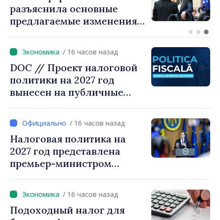
Тофан провёл телефонный
разговор с болгарским
коллегой Руменом
Радевым
/ 16 часов назад
DOC // Проект налоговой
политики на 2027 год
вынесен на публичные
консультации
/ 16 часов назад
Налоговая политика на
2027 год представлена
премьер-министром
Василе Тофаном:
снижение налоговой
/ 16 часов назад
нагрузки на труд,
Подоходный налог для
стимулирование