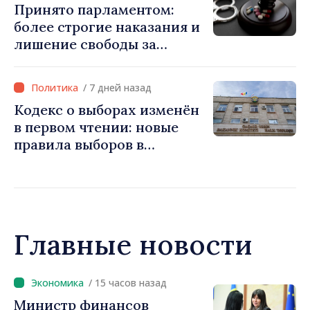
Принято парламентом:
более строгие наказания и
лишение свободы за
продвижение
запрещённых веществ в
/ 7 дней назад
социальных сетях
Кодекс о выборах изменён
в первом чтении: новые
правила выборов в
Гагаузии. Игорь Гросу:
«Мы не можем остановить
процесс»
Главные новости
/ 14 часов назад
Премьер-министр Василе