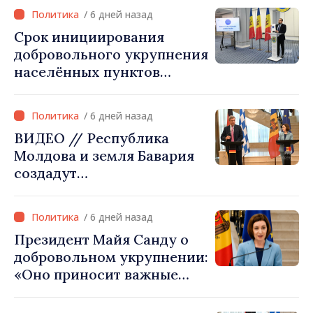
убедить каждое
инфраструктуру»
/ 6 дней назад
государство‑член ЕС, что
Срок инициирования
Республика Молдова
добровольного укрупнения
заслуживает быть в
населённых пунктов
Европейском союзе»
истекает 31 июля
/ 6 дней назад
ВИДЕО // Республика
Молдова и земля Бавария
создадут
межправительственную
комиссию по
/ 6 дней назад
экономическому
Президент Майя Санду о
сотрудничеству
добровольном укрупнении:
«Оно приносит важные
ресурсы для местных
проектов»