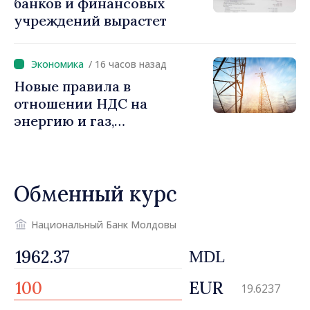
банков и финансовых
инвестиций и более
учреждений вырастет
справедливое
налогообложение
/ 16 часов назад
Новые правила в
отношении НДС на
энергию и газ,
предусматривающие
льготы для уязвимых
потребителей
Обменный курс
Национальный Банк Молдовы
MDL
EUR
19.6237