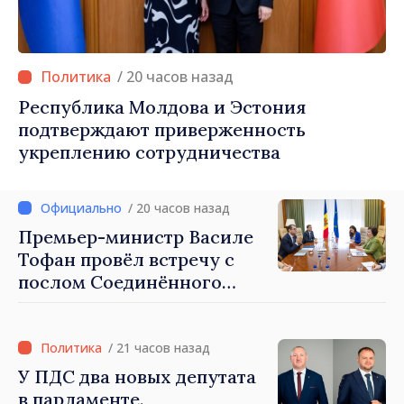
/ 20 часов назад
Республика Молдова и Эстония
подтверждают приверженность
укреплению сотрудничества
/ 20 часов назад
Премьер-министр Василе
Тофан провёл встречу с
послом Соединённого
Королевства
Великобритании и
Северной Ирландии Ферн
/ 21 часов назад
Хорин
У ПДС два новых депутата
в парламенте.