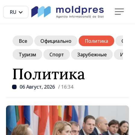
RU
Все
Официально
Политика
Обще
Туризм
Спорт
Зарубежные
Инте
Политика
06 Август, 2026
/ 16:34