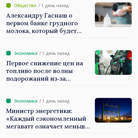
Нарушений
/ 1 день назад
законодательных норм
Александру Гаснаш о
выявлено не было»
первом банке грудного
молока, который будет
создан в Институте матери
и ребёнка: «Он может
спасти жизни»
/ 1 день назад
Первое снижение цен на
топливо после волны
подорожаний из‑за
внешней ситуации: НАРЭ
объявляет о снижении цен
на бензин и дизель
/ 1 день назад
Министр энергетики:
«Каждый сэкономленный
мегаватт означает меньше
энергии, закупаемой по