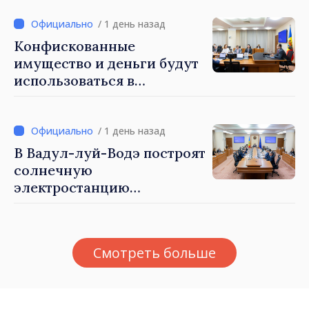
очень высоким ценам»
/ 1 день назад
Конфискованные
имущество и деньги будут
использоваться в
социальных целях и в
общественных интересах
/ 1 день назад
В Вадул-луй-Водэ построят
солнечную
электростанцию
мощностью 30 МВт с
системой накопления на 60
МВт·ч
Смотреть больше