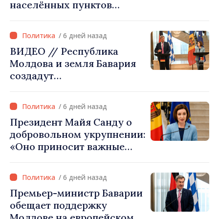
населённых пунктов
Европейском союзе»
истекает 31 июля
/ 6 дней назад
ВИДЕО // Республика
Молдова и земля Бавария
создадут
межправительственную
комиссию по
/ 6 дней назад
экономическому
Президент Майя Санду о
сотрудничеству
добровольном укрупнении:
«Оно приносит важные
ресурсы для местных
проектов»
/ 6 дней назад
Премьер-министр Баварии
обещает поддержку
Молдове на европейском