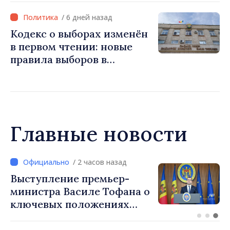
запрещённых веществ в
/ 6 дней назад
социальных сетях
Кодекс о выборах изменён
в первом чтении: новые
правила выборов в
Гагаузии. Игорь Гросу:
«Мы не можем остановить
процесс»
Главные новости
/ 2 часов назад
Выступление премьер-
министра Василе Тофана о
ключевых положениях
налоговой политики на
2027 год