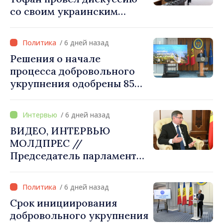
со своим украинским
коллегой Сергеем
Корецким: «Наши
/ 6 дней назад
государства выстроили
Решения о начале
отношения, основанные на
процесса добровольного
доверии и солидарности,
укрупнения одобрены 85
которые мы хотим
процентами примэрий
преобразовать в
страны. Алексей Бузу:
конкретные проекты»
/ 6 дней назад
«Только через сильные
ВИДЕО, ИНТЕРВЬЮ
примэрии мы можем
МОЛДПРЕС //
обеспечить качественные
Председатель парламента
услуги и
Игорь Гросу: «Мы должны
модернизированную
убедить каждое
инфраструктуру»
/ 6 дней назад
государство‑член ЕС, что
Срок инициирования
Республика Молдова
добровольного укрупнения
заслуживает быть в