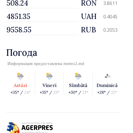
RON
3.8611
UAH
0.4045
RUB
0.2053
Погода
Информация предоставлена
meteo2.md
Astăzi
Vineri
Sîmbătă
Duminică
+35° /
24°
+35° /
23°
+30° /
21°
+28° /
22°