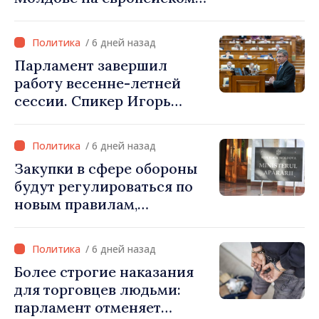
пути: «Республика
Молдова должна занять
/ 6 дней назад
своё место в Европейском
Парламент завершил
союзе»
работу весенне-летней
сессии. Спикер Игорь
Гросу: «Встретимся на
внеочередном заседании
/ 6 дней назад
24 августа»
Закупки в сфере обороны
будут регулироваться по
новым правилам,
скорректированным со
стандартами ЕС
/ 6 дней назад
Более строгие наказания
для торговцев людьми:
парламент отменяет