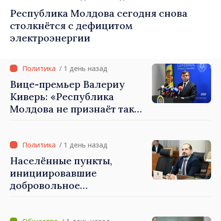
Республика Молдова сегодня снова
столкнётся с дефицитом
электроэнергии
/ 1 день назад
Вице-премьер Валериу
Киверь: «Республика
Молдова не признаёт так
называемые акты
приватизации,
осуществлённые
/ 1 день назад
тираспольскими властями
Населённые пункты,
в восточных районах»
инициировавшие
добровольное
объединение, должны
завершить необходимые