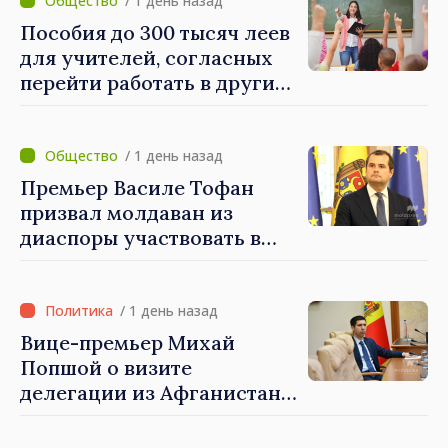
процедуры в течение
/ 1 день назад
августа
Пособия до 300 тысяч леев
для учителей, согласных
перейти работать в другие
школы после
реорганизации
учреждений
/ 1 день назад
Премьер Василе Тофан
призвал молдаван из
диаспоры участвовать в
поддержке проектов
развития Республики
Молдова
/ 1 день назад
Вице-премьер Михай
Попшой о визите
делегации из Афганистана:
«Процедуры выдачи виз
были строго соблюдены.