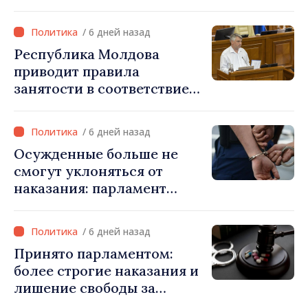
возможность условного
освобождения от
/ 6 дней назад
наказания в тяжких
Республика Молдова
случаях
приводит правила
занятости в соответствие
со стандартами ЕС: новые
права для безработных и
/ 6 дней назад
трансграничных
Осужденные больше не
работников
смогут уклоняться от
наказания: парламент
ужесточает правила и
расширяет электронный
/ 6 дней назад
мониторинг
Принято парламентом:
более строгие наказания и
лишение свободы за
продвижение