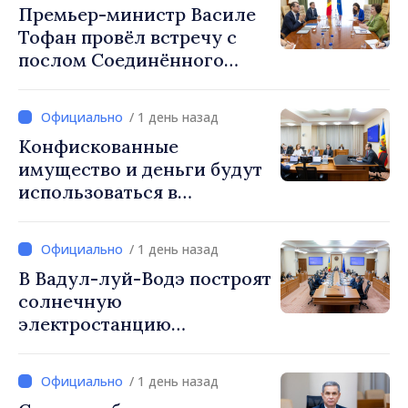
Премьер-министр Василе
Тофан провёл встречу с
послом Соединённого
Королевства
Великобритании и
/ 1 день назад
Северной Ирландии Ферн
Конфискованные
Хорин
имущество и деньги будут
использоваться в
социальных целях и в
общественных интересах
/ 1 день назад
В Вадул-луй-Водэ построят
солнечную
электростанцию
мощностью 30 МВт с
системой накопления на 60
/ 1 день назад
МВт·ч