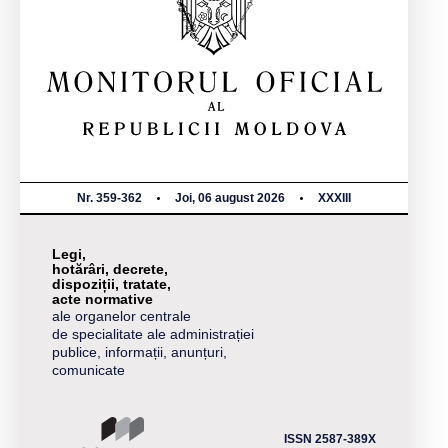
Nr. 359-362
Joi, 06 august 2026
XXXIII
Legi,
hotărâri, decrete,
dispoziții, tratate,
acte normative
ale organelor centrale
de specialitate ale administrației
publice, informații, anunțuri,
comunicate
ISSN 2587-389X