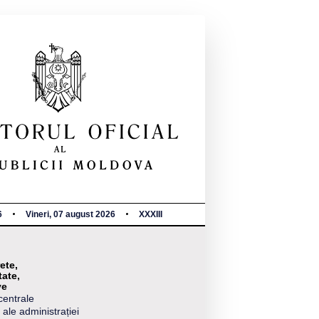
6
Vineri, 07 august 2026
XXXIII
ete,
tate,
ve
centrale
 ale administrației