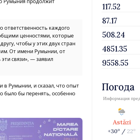
что Румыния продолжит
то ответственность каждого
 общими ценностями, которые
другу, чтобы у этих двух стран
оим. От имени Румынии, от
 эти связи», — заявил
Погода
 в Румынии, и сказал, что опыт
 было бы перенять, особенно
Информация пре
Astăzi
+30° /
22°