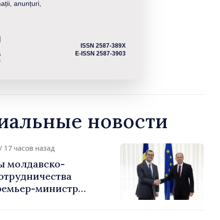
ații, anunțuri,
ISSN 2587-389X
E-ISSN 2587-3903
альные новости
/ 17 часов назад
ы молдавско-
сотрудничества
ремьер-министр
урции
устафа Сертел