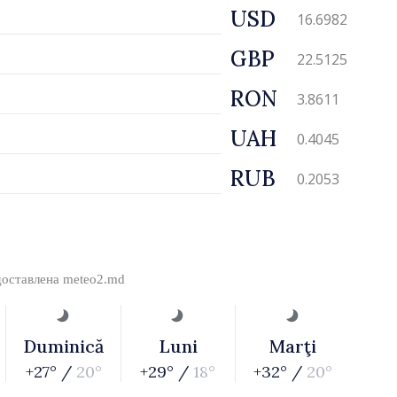
USD
16.6982
GBP
22.5125
RON
3.8611
UAH
0.4045
RUB
0.2053
доставлена
meteo2.md
Duminică
Luni
Marţi
+27° /
20°
+29° /
18°
+32° /
20°