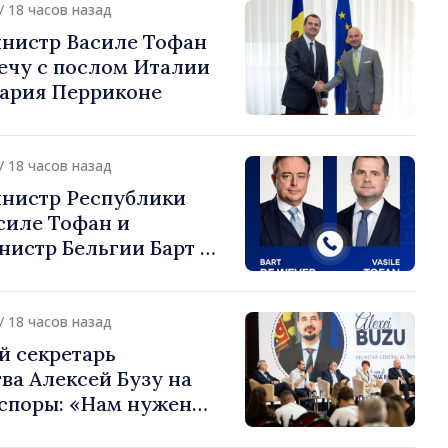
/ 18 часов назад
нистр Василе Тофан
ечу с послом Италии
ария Перриконе
/ 18 часов назад
нистр Республики
силе Тофан и
истр Бельгии Барт де
или европейский путь
 Молдова
/ 18 часов назад
й секретарь
ва Алексей Бузу на
споры: «Нам нужен
ас, чтобы строить