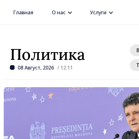
Главная
О нас
Услуги
Политика
08 Август, 2026
/ 12:11
/ 18 часов наза
Премьер-министр Вас
провёл встречу с пос
Джузеппе Мария Перр