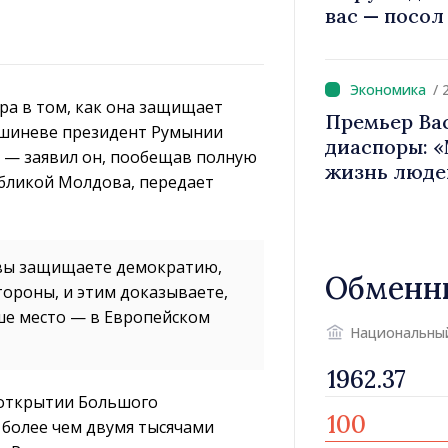
вас — посол
вносит вкла
имиджа Рес
/ 
ра в том, как она защищает
Премьер Ва
ишиневе президент Румынии
диаспоры: 
 — заявил он, пообещав полную
жизнь люде
убликой Молдова, передает
двигатели 
к вы защищаете демократию,
Обменн
стороны, и этим доказываете,
ше место — в Европейском
Национальны
 открытии Большого
 более чем двумя тысячами