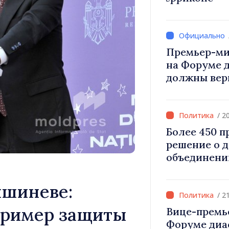
Вевер обсуд
Республики
Премьер-ми
на Форуме 
должны вер
и уверенност
Республика
правильном
/ 2
Более 450 
решение о 
объединени
для инвести
«Важно прео
ишиневе:
дать насел
/ 2
развиваться
пример защиты
Вице-премь
Форуме диа