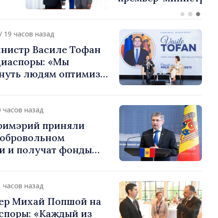
или европейский путь
 Молдова
/ 19 часов назад
нистр Василе Тофан
диаспоры: «Мы
нуть людям оптимизм
ь в том, что
 Молдова движется в
 направлении»
0 часов назад
примэрий приняли
добровольном
и и получат фонды
ций. Игорь Гросу:
долеть препятствия и
ённым пунктам шанс
1 часов назад
»
ер Михай Попшой на
споры: «Каждый из