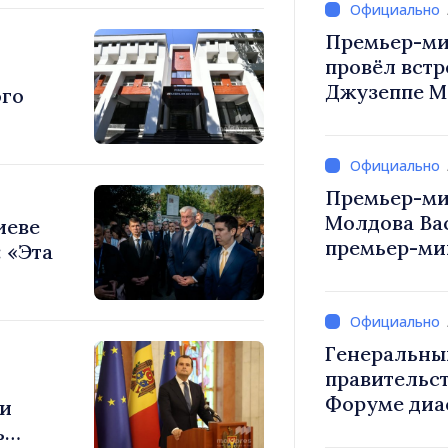
Премьер-ми
провёл встр
Джузеппе М
ого
Премьер-ми
Молдова Ва
иеве
премьер-мин
 «Эта
Вевер обсуд
Республики
Генеральны
правительст
Форуме диа
ди
каждый из в
ь