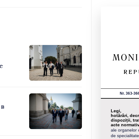
е
Nr. 363-36
 в
Legi,
hotărâri, decr
dispoziții, tra
acte normati
ale organelor 
de specialitate