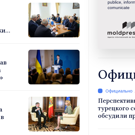
publice, inform
comunicate
ки
ав
а
Офици
»
Перспектив
турецкого 
а
обсудили п
 в
Василе Тофан и посол Т
Уйгар М