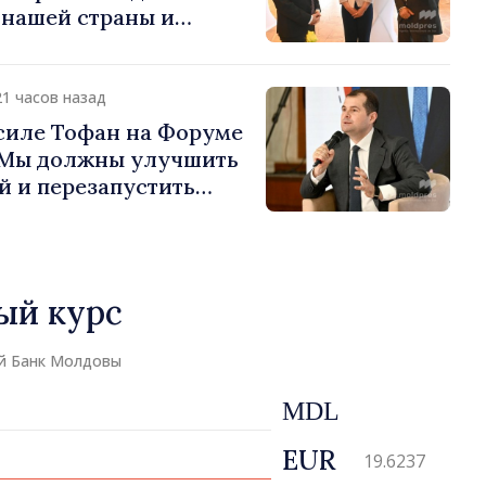
 нашей страны и
д в продвижение
публики Молдова»
21 часов назад
силе Тофан на Форуме
«Мы должны улучшить
й и перезапустить
экономики»
ый курс
й Банк Молдовы
MDL
EUR
19.6237