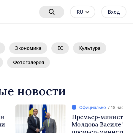
RU
Вход
Экономика
ЕС
Культура
Фотогалерея
ые новости
/ 18 часов назад
нистр Республики
силе Тофан и
истр Бельгии Барт де