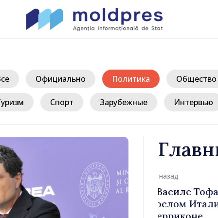
Все
Официально
Политика
Общество
Туризм
Спорт
Зарубежные
Интервью
Главн
д
иле Тофан
Премьер-ми
лом Италии
Молдова Ва
иконе
премьер-мин