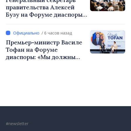
Республики Молдова
правительства Алексей
Бузу на Форуме диаспоры:
«Нам нужен каждый из вас,
чтобы строить более
/ 6 часов назад
сильные сообщества»
Премьер-министр Василе
Тофан на Форуме
диаспоры: «Мы должны
вернуть людям оптимизм и
уверенность в том, что
Республика Молдова
движется в правильном
направлении»
#newsletter