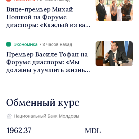
Игорь Гросу: «Важно
Вице-премьер Михай
преодолеть препятствия и
Попшой на Форуме
дать населённым пунктам
диаспоры: «Каждый из вас
шанс развиваться»
— посол нашей страны и
вносит вклад в
/ 8 часов назад
продвижение имиджа
Премьер Василе Тофан на
Республики Молдова»
Форуме диаспоры: «Мы
должны улучшить жизнь
людей и перезапустить
двигатели экономики»
Обменный курс
Национальный Банк Молдовы
MDL