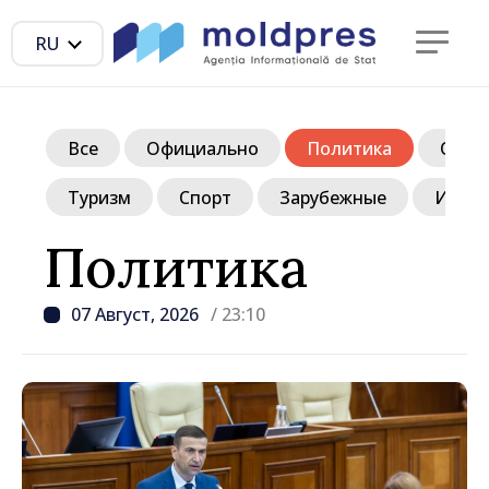
RU
Все
Официально
Политика
Обще
Туризм
Спорт
Зарубежные
Инте
Политика
07 Август, 2026
/ 23:10