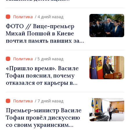
Министерства сельского
хозяйства Афганистана
/ 4 дней назад
ФОТО // Вице-премьер
Михай Попшой в Киеве
почтил память павших за
свободу Украины: «Эта
война должна
/ 5 дней назад
прекратиться»
«Пришло время». Василе
Тофан пояснил, почему
отказался от карьеры в
бизнесе ради поста
премьер-министра. Что
/ 7 дней назад
думает Игорь Гросу о
Премьер-министр Василе
новом главе правительства
Тофан провёл дискуссию
со своим украинским