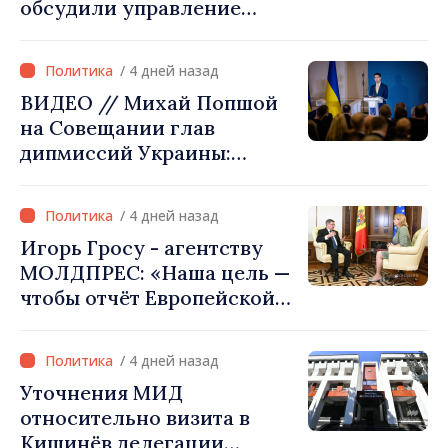
обсудили управление
гидрологической
ситуацией в бассейне реки
/ 4 дней назад
Днестр и совместные
ВИДЕО // Михай Попшой
проекты в сфере
на Совещании глав
инфраструктуры и
дипмиссий Украины:
энергетики
«Республика Молдова
сделала свой выбор. Мы
/ 4 дней назад
вместе с Украиной»
Игорь Гросу - агентству
МОЛДПРЕС: «Наша цель —
чтобы отчёт Европейской
комиссии в этом году был
ещё лучше»
/ 4 дней назад
Уточнения МИД
относительно визита в
Кишинёв делегации