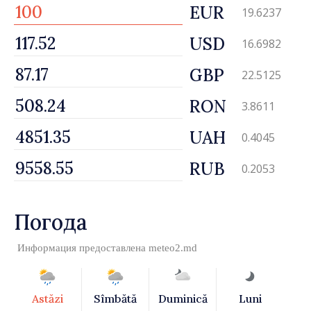
EUR
19.6237
USD
16.6982
GBP
22.5125
RON
3.8611
UAH
0.4045
RUB
0.2053
Погода
Информация предоставлена
meteo2.md
Astăzi
Sîmbătă
Duminică
Luni