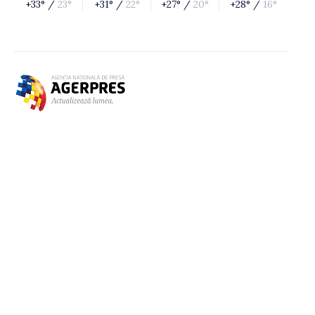
+33° /
23°
+31° /
22°
+27° /
20°
+28° /
16°