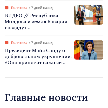
/ 7 дней назад
ВИДЕО // Республика
Молдова и земля Бавария
создадут
межправительственную
комиссию по
/ 7 дней назад
экономическому
Президент Майя Санду о
сотрудничеству
добровольном укрупнении:
«Оно приносит важные
ресурсы для местных
проектов»
Главные новости