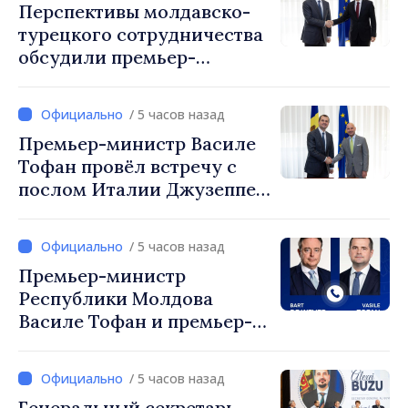
Перспективы молдавско-
турецкого сотрудничества
обсудили премьер-
министр Василе Тофан и
посол Турции Уйгар
/ 5 часов назад
Мустафа Сертел
Премьер-министр Василе
Тофан провёл встречу с
послом Италии Джузеппе
Мария Перриконе
/ 5 часов назад
Премьер-министр
Республики Молдова
Василе Тофан и премьер-
министр Бельгии Барт де
Вевер обсудили
/ 5 часов назад
европейский путь
Генеральный секретарь