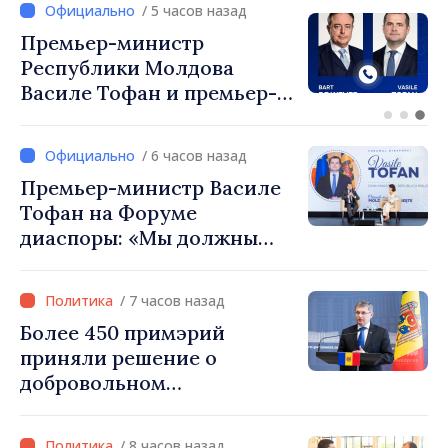
/ 4 часов назад
Перспективы молдавско-
турецкого сотрудничества
обсудили премьер-
министр Василе Тофан и
посол Турции Уйгар
/ 6 часов назад
Мустафа Сертел
Премьер-министр Василе
Тофан на Форуме
диаспоры: «Мы должны
вернуть людям оптимизм и
уверенность в том, что
/ 7 часов назад
Республика Молдова
Более 450 примэрий
движется в правильном
приняли решение о
направлении»
добровольном
объединении и получат
фонды для инвестиций.
/ 8 часов назад