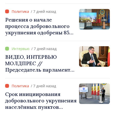
коллегой Сергеем
Корецким: «Наши
/ 7 дней назад
государства выстроили
Решения о начале
отношения, основанные на
процесса добровольного
доверии и солидарности,
укрупнения одобрены 85
которые мы хотим
процентами примэрий
преобразовать в
страны. Алексей Бузу:
конкретные проекты»
/ 7 дней назад
«Только через сильные
ВИДЕО, ИНТЕРВЬЮ
примэрии мы можем
МОЛДПРЕС //
обеспечить качественные
Председатель парламента
услуги и
Игорь Гросу: «Мы должны
модернизированную
убедить каждое
инфраструктуру»
/ 7 дней назад
государство‑член ЕС, что
Срок инициирования
Республика Молдова
добровольного укрупнения
заслуживает быть в
населённых пунктов
Европейском союзе»
истекает 31 июля