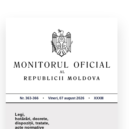
Nr. 363-366
Vineri, 07 august 2026
XXXIII
Legi,
hotărâri, decrete,
dispoziții, tratate,
acte normative