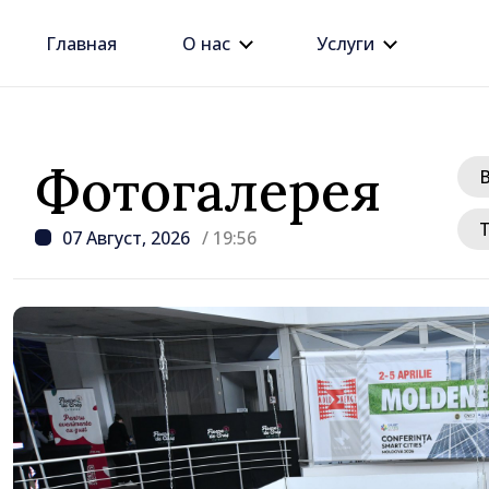
Главная
О нас
Услуги
Фотогалерея
07 Август, 2026
/ 19:56
/ 1 час назад
Премьер-министр Вас
провёл встречу с пос
Джузеппе Мария Перр