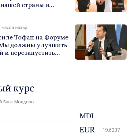
 нашей страны и
д в продвижение
публики Молдова»
5 часов назад
силе Тофан на Форуме
«Мы должны улучшить
й и перезапустить
экономики»
ый курс
й Банк Молдовы
MDL
EUR
19.6237