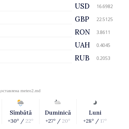
USD
16.6982
GBP
22.5125
RON
3.8611
UAH
0.4045
RUB
0.2053
доставлена
meteo2.md
Sîmbătă
Duminică
Luni
+30° /
22°
+27° /
20°
+28° /
17°