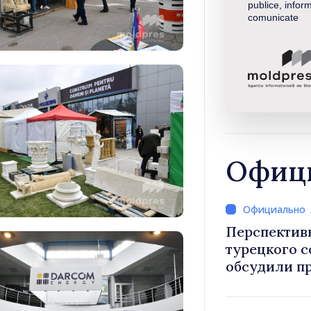
publice, inform
comunicate
Офици
Перспектив
турецкого 
обсудили п
Василе Тофан и посол Т
Уйгар М