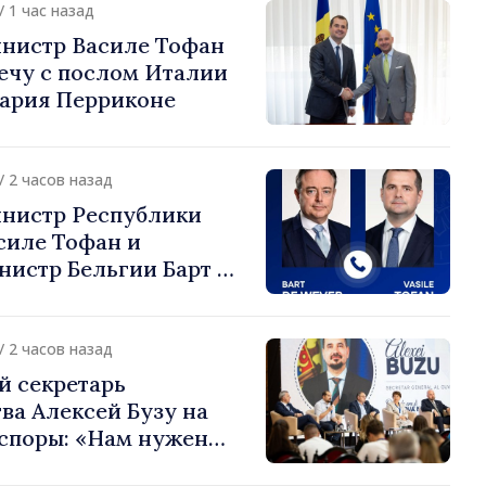
/ 1 час назад
нистр Василе Тофан
ечу с послом Италии
ария Перриконе
/ 2 часов назад
нистр Республики
силе Тофан и
истр Бельгии Барт де
или европейский путь
 Молдова
/ 2 часов назад
й секретарь
ва Алексей Бузу на
споры: «Нам нужен
ас, чтобы строить