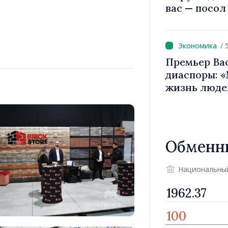
вас — посол
вносит вкла
имиджа Рес
/ 
Премьер Ва
диаспоры: 
жизнь люде
двигатели 
Обменн
Национальны