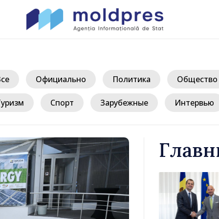
Все
Официально
Политика
Общество
Туризм
Спорт
Зарубежные
Интервью
Главн
иле Тофан
Премьер-ми
лом Италии
Молдова Ва
иконе
премьер-мин