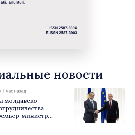
ații, anunțuri,
ISSN 2587-389X
E-ISSN 2587-3903
альные новости
/ 1 час назад
ы молдавско-
сотрудничества
ремьер-министр
урции
устафа Сертел