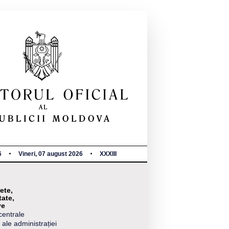
6
Vineri, 07 august 2026
XXXIII
ete,
tate,
ve
centrale
 ale administrației