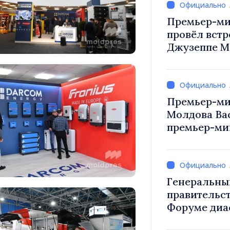
Премьер-ми
провёл встр
Джузеппе М
Премьер-ми
Молдова Ва
премьер-мин
Вевер обсуд
Республики
Генеральны
правительст
Форуме диа
каждый из в