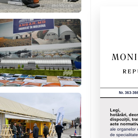
Nr. 363-36
Legi,
hotărâri, decr
dispoziții, tra
acte normati
ale organelor 
de specialitate