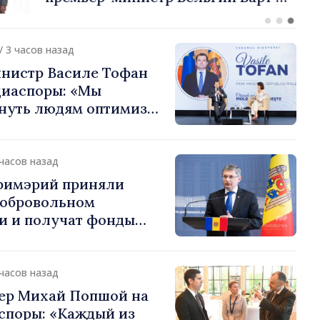
или европейский путь
 Молдова
/ 3 часов назад
нистр Василе Тофан
диаспоры: «Мы
нуть людям оптимизм
ь в том, что
 Молдова движется в
 направлении»
 часов назад
примэрий приняли
добровольном
и и получат фонды
ций. Игорь Гросу:
долеть препятствия и
ённым пунктам шанс
 часов назад
»
ер Михай Попшой на
споры: «Каждый из