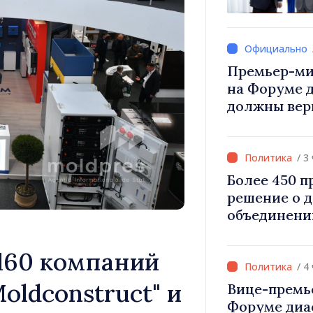
Вевер обсуд
Республики
Премьер-ми
на Форуме 
должны вер
и уверенност
Республика
правильном
/ 3
Более 450 
решение о 
объединени
для инвести
«Важно прео
60 компаний
дать насел
/ 4
развиваться
oldconstruct" и
Вице-премь
Форуме диа