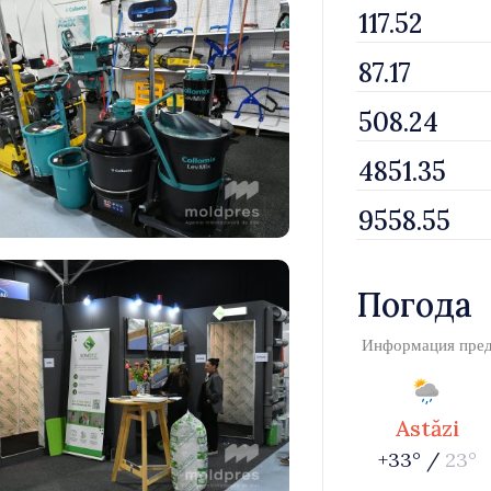
Погода
Информация пре
Astăzi
+33° /
23°