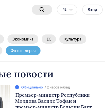
RU
Вход
Экономика
ЕС
Культура
Фотогалерея
ые новости
/ 2 часов назад
нистр Республики
силе Тофан и
истр Бельгии Барт де