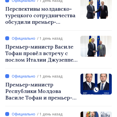
/ 1 день назад
Перспективы молдавско-
турецкого сотрудничества
обсудили премьер-
министр Василе Тофан и
посол Турции Уйгар
/ 1 день назад
Мустафа Сертел
Премьер-министр Василе
Тофан провёл встречу с
послом Италии Джузеппе
Мария Перриконе
/ 1 день назад
Премьер-министр
Республики Молдова
Василе Тофан и премьер-
министр Бельгии Барт де
Вевер обсудили
/ 1 день назад