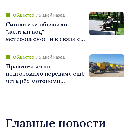
миссию в Косово
/ 5 дней назад
Синоптики объявили
"жёлтый код"
метеоопасности в связи с
жарой. Температура
поднимется до 36°C
/ 5 дней назад
Правительство
подготовило передачу ещё
четырёх мотопомп
примэрии столицы и
предприятию «Apă Canal»
Главные новости