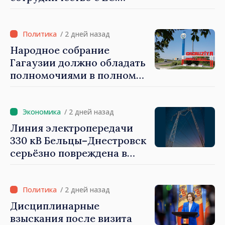
Программа внедрения
Национальной стратегии
обороны на 2024–2034 годы
/ 2 дней назад
опубликована в Monitorul
Народное собрание
Oficial
Гагаузии должно обладать
полномочиями в полном
объеме. Президент Майя
Санду: «Выборы должны
быть свободными и
/ 2 дней назад
честными»
Линия электропередачи
330 кВ Бельцы–Днестровск
серьёзно повреждена в
результате разгула стихии
/ 2 дней назад
Дисциплинарные
взыскания после визита