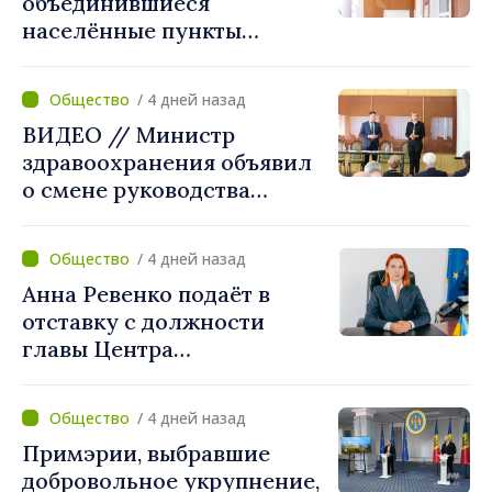
объединившиеся
населённые пункты
получат поддержку для
создания Единых центров
/ 4 дней назад
предоставления услуг
ВИДЕО // Министр
здравоохранения объявил
о смене руководства
Бельцкой клинической
больницы. Людмила
/ 4 дней назад
Капчеля будет исполнять
Анна Ревенко подаёт в
обязанности директора
отставку с должности
главы Центра
стратегической
коммуникации и
/ 4 дней назад
противодействия
Примэрии, выбравшие
дезинформации
добровольное укрупнение,