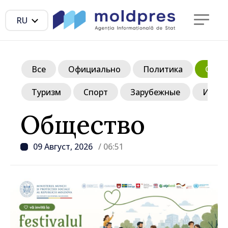
RU
Все
Официально
Политика
Обще
Туризм
Спорт
Зарубежные
Инте
Общество
09 Август, 2026
/ 06:51