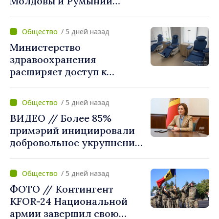
Молдовы и Румынии
согласовали новые меры
по разгрузке движения на
/ 5 дней назад
КПП "Леушены–Албица"
Министерство
здравоохранения
расширяет доступ к
химиотерапии в
Новоаненской и Сорокской
/ 5 дней назад
районных больницах
ВИДЕО // Более 85%
примэрий инициировали
добровольное укрупнение.
Президент Майя Санду
приветствует смелые
/ 5 дней назад
решения местных властей:
ФОТО // Контингент
«Вы поставили интересы
KFOR-24 Национальной
людей на первое место»
армии завершил свою