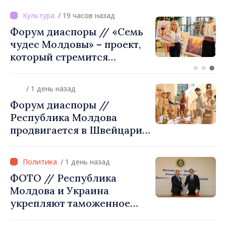
/ 14 часов назад
ВИДЕО // Калараш
формирует крупнейший
кластер добровольного
объединения в Республике
Молдова. Городской совет
/ 1 день назад
утвердил окончательное
Форум диаспоры //
решение
Республика Молдова
продвигается в Швейцарии
через туризм, инвестиции
и экспорт
/ 1 день назад
ФОТО // Республика
Молдова и Украина
укрепляют таможенное
сотрудничество для