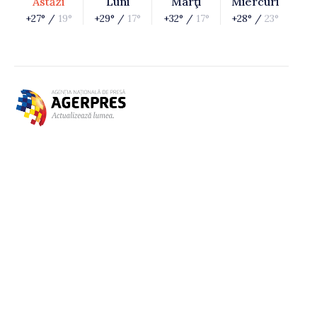
Astăzi
Luni
Marţi
Miercuri
+27° /
19°
+29° /
17°
+32° /
17°
+28° /
23°