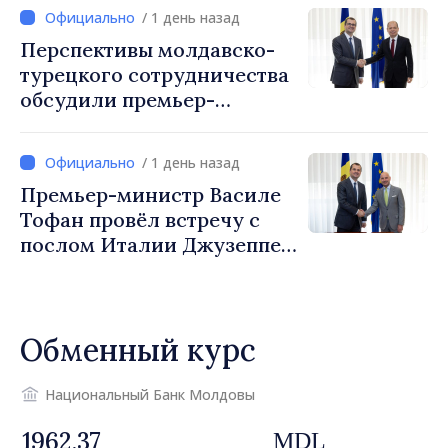
обеспечения безопасности
/ 1 день назад
границы и европейской
Перспективы молдавско-
интеграции. Встреча в
турецкого сотрудничества
Могилёв-Подольском
обсудили премьер-
министр Василе Тофан и
посол Турции Уйгар
/ 1 день назад
Мустафа Сертел
Премьер-министр Василе
Тофан провёл встречу с
послом Италии Джузеппе
Мария Перриконе
Обменный курс
Национальный Банк Молдовы
MDL