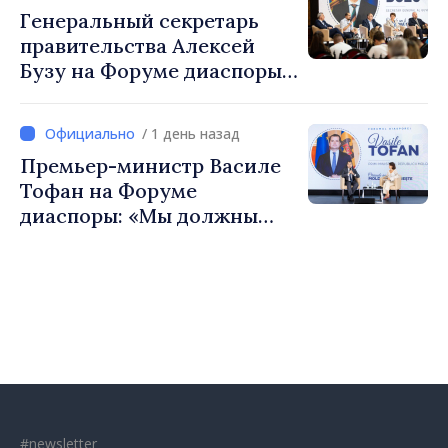
европейский путь
Генеральный секретарь
Республики Молдова
правительства Алексей
Бузу на Форуме диаспоры:
«Нам нужен каждый из вас,
чтобы строить более
/ 1 день назад
сильные сообщества»
Премьер-министр Василе
Тофан на Форуме
диаспоры: «Мы должны
вернуть людям оптимизм и
уверенность в том, что
Республика Молдова
движется в правильном
направлении»
#newsletter