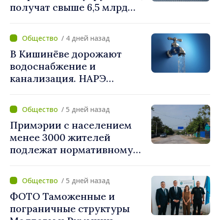
получат свыше 6,5 млрд
леев. Алексей Бузу:
«Правительство
/ 4 дней назад
предоставляет примэриям,
В Кишинёве дорожают
которые добровольно
водоснабжение и
объединяются,
канализация. НАРЭ
беспрецедентный
утвердило новые тарифы
инвестиционный пакет»
/ 5 дней назад
Примэрии с населением
менее 3000 жителей
подлежат нормативному
укрупнению. Игорь Гросу:
«Реформу нужно
/ 5 дней назад
завершить этой осенью»
ФОТО Таможенные и
пограничные структуры