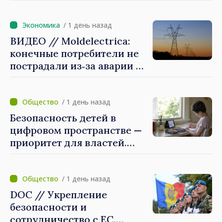
стремительно
продвигается к ЕС, а
диаспора может сыграть
/ 1 день назад
важную роль в
ВИДЕО // Moldelectrica:
продвижении и поддержке
конечные потребители не
этого пути»
пострадали из‑за аварии на
линии Бельцы–Днестровск.
Ремонтные работы будут
выполнены в
/ 1 день назад
приоритетном режиме
Безопасность детей в
цифровом пространстве —
приоритет для властей.
Майя Санду: «Нужно
создать механизмы,
которые будут их
/ 1 день назад
защищать»
DOC // Укрепление
безопасности и
сотрудничество с ЕС.