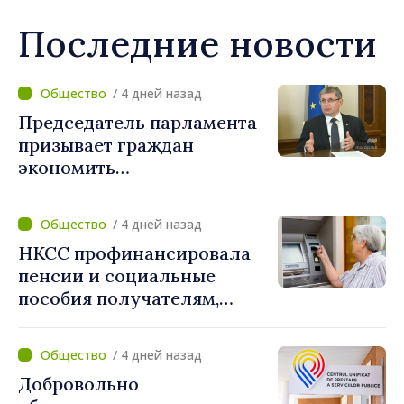
Последние новости
/ 4 дней назад
Председатель парламента
призывает граждан
экономить
электроэнергию: «Если
каждый сократит
/ 4 дней назад
потребление энергии, мы
НКСС профинансировала
внесём свой вклад в
пенсии и социальные
поддержание
пособия получателям,
стабильности системы»
имеющим банковские
карты
/ 4 дней назад
Добровольно