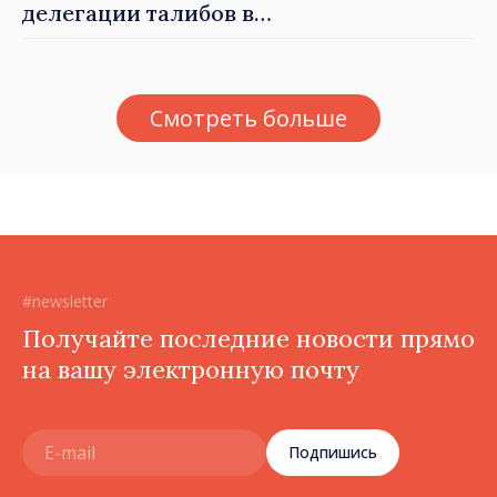
делегации талибов в
Республику Молдова. Майя
Санду: «Позорно, что люди,
занимающие высокие
Смотреть больше
должности, не знают
политики государства»
#newsletter
Получайте последние новости прямо
на вашу электронную почту
Подпишись