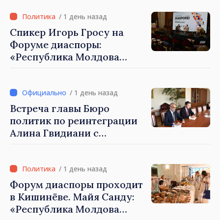
развитие Республики
Молдова»
/ 1 день назад
Спикер Игорь Гросу на
Форуме диаспоры:
«Республика Молдова
демонстрирует, благодаря
своим гражданам в стране
и за рубежом, что
/ 1 день назад
заслуживает стать частью
Встреча главы Бюро
большой европейской
политик по реинтеграции
семьи»
Алина Гвидиани с
представителями Миссии
Международного Комитета
Красного Креста в
/ 1 день назад
Молдове
Форум диаспоры проходит
в Кишинёве. Майя Санду:
«Республика Молдова