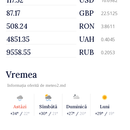
USD
16.6982
GBP
22.5125
RON
3.8611
UAH
0.4045
RUB
0.2053
Vremea
Informația oferită de
meteo2.md
Astăzi
Sîmbătă
Duminică
Luni
+34° /
22°
+30° /
21°
+27° /
20°
+29° /
19°