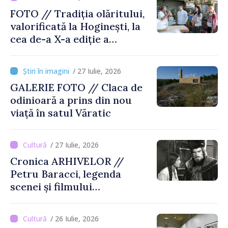
FOTO // Tradiția olăritului,
valorificată la Hoginești, la
cea de-a X-a ediție a
Târgului „La Vatra Olarului
Vasile Gonciari”
/ 27 Iulie, 2026
GALERIE FOTO // Claca de
odinioară a prins din nou
viață în satul Văratic
/ 27 Iulie, 2026
Cronica ARHIVELOR //
Petru Baracci, legenda
scenei și filmului
moldovenesc
/ 26 Iulie, 2026