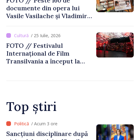
FOTO // Peste 160 de
documente din opera lui
Vasile Vasilache și Vladimir
Beșleagă, expuse la
Biblioteca Națională
/ 25 Iulie, 2026
FOTO // Festivalul
Internațional de Film
Transilvania a început la
Chișinău
Top știri
/ Acum 2 ore
Adunarea Populară a