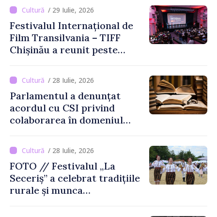
/ 29 Iulie, 2026
Festivalul Internațional de
Film Transilvania – TIFF
Chișinău a reunit peste
3.200 de spectatori la cea
de-a șasea ediție
/ 28 Iulie, 2026
Parlamentul a denunțat
acordul cu CSI privind
colaborarea în domeniul
cărții și poligrafiei
/ 28 Iulie, 2026
FOTO // Festivalul „La
Seceriș” a celebrat tradițiile
rurale și munca
agricultorilor la Cîrnățeni