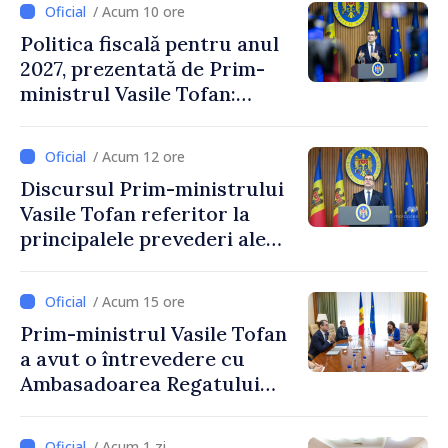
/ Acum 10 ore
Politica fiscală pentru anul
2027, prezentată de Prim-
ministrul Vasile Tofan:
Reducerea poverii pe muncă,
stimularea investițiilor și o
/ Acum 12 ore
taxare mai echitabilă
Discursul Prim-ministrului
Vasile Tofan referitor la
principalele prevederi ale
politicii fiscale pentru anul
2027
/ Acum 15 ore
Prim-ministrul Vasile Tofan
a avut o întrevedere cu
Ambasadoarea Regatului
Unit al Marii Britanii și
Irlandei de Nord, Fern
/ Acum 1 zi