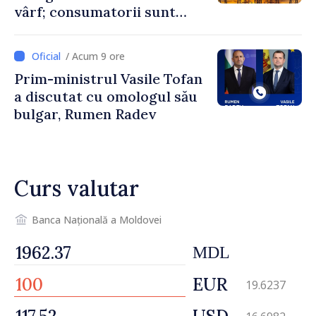
vârf; consumatorii sunt
îndemnați să economisească
/ Acum 9 ore
Prim-ministrul Vasile Tofan
a discutat cu omologul său
bulgar, Rumen Radev
Curs valutar
Banca Națională a Moldovei
MDL
EUR
19.6237