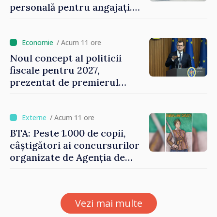
personală pentru angajați.
Vasile Tofan: „Aproape 800
de milioane de lei îi lăsăm
oamenilor”
/ Acum 11 ore
Noul concept al politicii
fiscale pentru 2027,
prezentat de premierul
Vasile Tofan: „Taxăm mai
puțin munca, stimulăm
investițiile, taxăm viciile și
/ Acum 11 ore
echilibrăm taxarea
BTA: Peste 1.000 de copii,
consumului”
câștigători ai concursurilor
organizate de Agenția de
Stat pentru Bulgarii din
Străinătate, vor fi premiați
Vezi mai multe