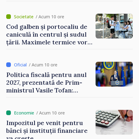
/ Acum 10 ore
Cod galben și portocaliu de
caniculă în centrul și sudul
țării. Maximele termice vor
ajunge până la 37°C
/ Acum 10 ore
Politica fiscală pentru anul
2027, prezentată de Prim-
ministrul Vasile Tofan:
Reducerea poverii pe muncă,
stimularea investițiilor și o
taxare mai echitabilă
/ Acum 10 ore
Impozitul pe venit pentru
bănci și instituții financiare
va crește