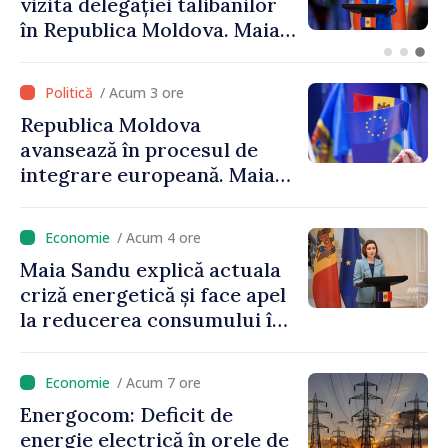
Găgăuziei trebuie să aibă un
mandat deplin. Președinta
Maia Sandu: „Alegerile să fie
libere și corecte””
/ Acum 3 ore
Republica Moldova
avansează în procesul de
integrare europeană. Maia
Sandu: „Nu ne blochează
niciun stat”
/ Acum 4 ore
Maia Sandu explică actuala
criză energetică și face apel
la reducerea consumului în
orele de vârf: „Doar astfel
putem menține prețurile la
/ Acum 7 ore
un nivel mai mic”
Energocom: Deficit de
energie electrică în orele de