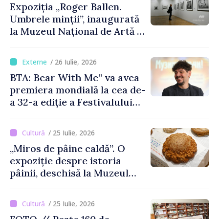
Expoziția „Roger Ballen.
Umbrele minții”, inaugurată
la Muzeul Național de Artă al
Moldovei
/ 26 Iulie, 2026
BTA: Bear With Me” va avea
premiera mondială la cea de-
a 32-a ediție a Festivalului
de Film de la Sarajevo, în
august
/ 25 Iulie, 2026
„Miros de pâine caldă”. O
expoziție despre istoria
pâinii, deschisă la Muzeul
Național de Istorie a
Moldovei
/ 25 Iulie, 2026