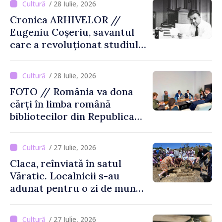
/ 28 Iulie, 2026
Cronica ARHIVELOR //
Eugeniu Coșeriu, savantul
care a revoluționat studiul
limbajului
/ 28 Iulie, 2026
FOTO // România va dona
cărți în limba română
bibliotecilor din Republica
Moldova
/ 27 Iulie, 2026
Claca, reînviată în satul
Văratic. Localnicii s-au
adunat pentru o zi de muncă
și voie bună
/ 27 Iulie, 2026