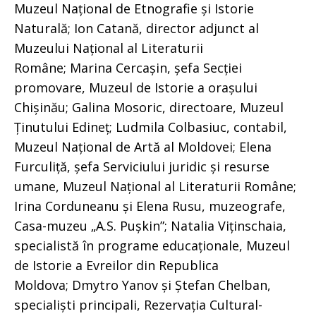
Muzeul Național de Etnografie și Istorie
Naturală; Ion Catană, director adjunct al
Muzeului Național al Literaturii
Române; Marina Cercașin, șefa Secției
promovare, Muzeul de Istorie a orașului
Chișinău; Galina Mosoric, directoare, Muzeul
Ținutului Edineț; Ludmila Colbasiuc, contabil,
Muzeul Național de Artă al Moldovei; Elena
Furculiță, șefa Serviciului juridic și resurse
umane, Muzeul Național al Literaturii Române;
Irina Corduneanu și Elena Rusu, muzeografe,
Casa-muzeu „A.S. Pușkin”; Natalia Viținschaia,
specialistă în programe educaționale, Muzeul
de Istorie a Evreilor din Republica
Moldova; Dmytro Yanov și Ștefan Chelban,
specialiști principali, Rezervația Cultural-