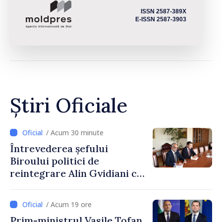
ISSN 2587-389X
E-ISSN 2587-3903
Știri Oficiale
/ Acum 30 minute
Întrevederea șefului
Biroului politici de
reintegrare Alin Gvidiani cu
reprezentanții Misiunii
Comitetului Internațional al
/ Acum 19 ore
Crucii Roșii în Moldova
Prim-ministrul Vasile Tofan