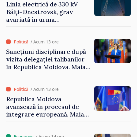
Linia electrică de 330 kV
Bălți–Dnestrovsk, grav
avariată în urma
calamităților naturale
/ Acum 13 ore
Sancțiuni disciplinare după
vizita delegației talibanilor
în Republica Moldova. Maia
Sandu: „Este rușinos că
oameni cu funcții înalte nu
cunosc politica statului”
/ Acum 13 ore
Republica Moldova
avansează în procesul de
integrare europeană. Maia
Sandu: „Nu ne blochează
niciun stat”
/ Acum 14 ore