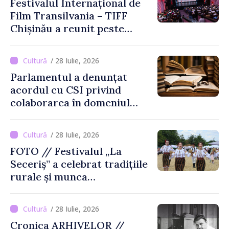
Festivalul Internațional de
Film Transilvania – TIFF
Chișinău a reunit peste
3.200 de spectatori la cea
de-a șasea ediție
/ 28 Iulie, 2026
Parlamentul a denunțat
acordul cu CSI privind
colaborarea în domeniul
cărții și poligrafiei
/ 28 Iulie, 2026
FOTO // Festivalul „La
Seceriș” a celebrat tradițiile
rurale și munca
agricultorilor la Cîrnățeni
/ 28 Iulie, 2026
Cronica ARHIVELOR //