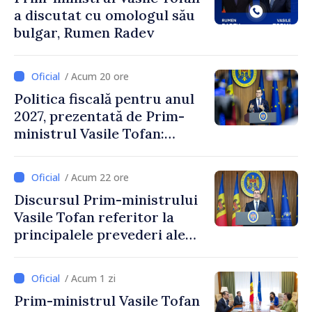
a discutat cu omologul său
bulgar, Rumen Radev
/ Acum 20 ore
Politica fiscală pentru anul
2027, prezentată de Prim-
ministrul Vasile Tofan:
Reducerea poverii pe muncă,
stimularea investițiilor și o
/ Acum 22 ore
taxare mai echitabilă
Discursul Prim-ministrului
Vasile Tofan referitor la
principalele prevederi ale
politicii fiscale pentru anul
2027
/ Acum 1 zi
Prim-ministrul Vasile Tofan