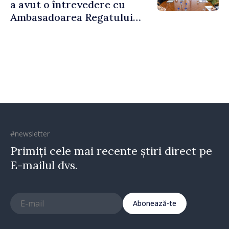
a avut o întrevedere cu
Ambasadoarea Regatului
Unit al Marii Britanii și
Irlandei de Nord, Fern
Horine
#newsletter
Primiți cele mai recente știri direct pe
E-mailul dvs.
Abonează-te