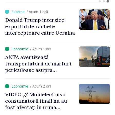
Mijlociu
/ Acum 1 oră
Donald Trump interzice
exportul de rachete
interceptoare către Ucraina
/ Acum 1 oră
ANTA avertizează
transportatorii de mărfuri
periculoase asupra
riscurilor sporite pe timp de
caniculă
/ Acum 2 ore
VIDEO // Moldelectrica:
consumatorii finali nu au
fost afectați în urma
avarierii Liniei Bălți–