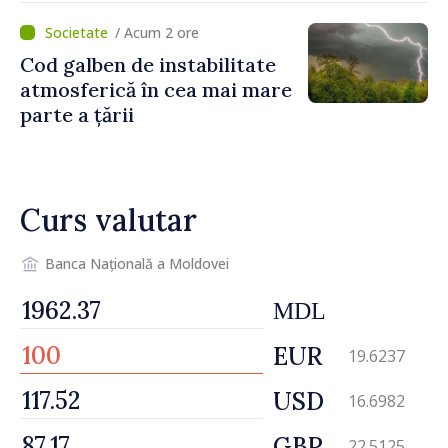
Dnestrovsk. Lucrările de
/ Acum 2 ore
reparație vor fi efectuate în
Cod galben de instabilitate
regim prioritar
atmosferică în cea mai mare
parte a țării
Curs valutar
Banca Națională a Moldovei
MDL
EUR
19.6237
USD
16.6982
GBP
22.5125