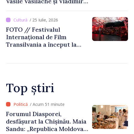
Vasile Vasilache și Vladimir
Beșleagă, expuse la
Biblioteca Națională
/ 25 Iulie, 2026
FOTO // Festivalul
Internațional de Film
Transilvania a început la
Chișinău
Top știri
/ Acum 10 minute
Carburanții se ieftinesc, pe
fondul detensionării
situației din Orientul