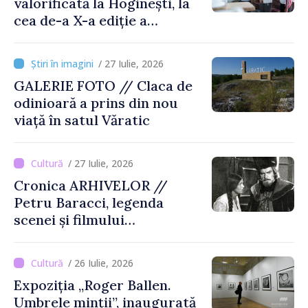
valorificată la Hoginești, la
cea de-a X-a ediție a
Târgului „La Vatra Olarului
Vasile Gonciari”
/ 27 Iulie, 2026
GALERIE FOTO // Claca de
odinioară a prins din nou
viață în satul Văratic
/ 27 Iulie, 2026
Cronica ARHIVELOR //
Petru Baracci, legenda
scenei și filmului
moldovenesc
/ 26 Iulie, 2026
Expoziția „Roger Ballen.
Umbrele minții”, inaugurată