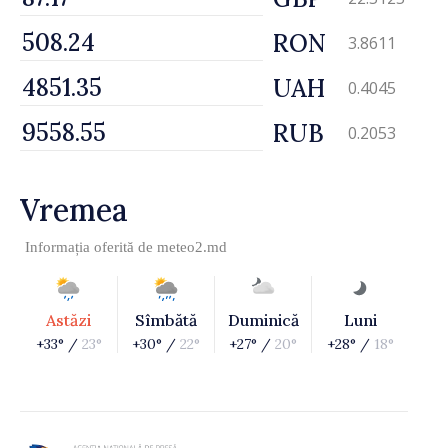
RON
3.8611
UAH
0.4045
RUB
0.2053
Vremea
Informația oferită de
meteo2.md
Astăzi
Sîmbătă
Duminică
Luni
+33° /
23°
+30° /
22°
+27° /
20°
+28° /
18°