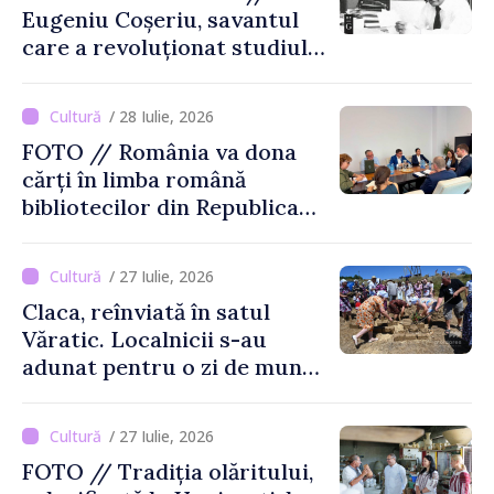
Eugeniu Coșeriu, savantul
care a revoluționat studiul
limbajului
/ 28 Iulie, 2026
FOTO // România va dona
cărți în limba română
bibliotecilor din Republica
Moldova
/ 27 Iulie, 2026
Claca, reînviată în satul
Văratic. Localnicii s-au
adunat pentru o zi de muncă
și voie bună
/ 27 Iulie, 2026
FOTO // Tradiția olăritului,