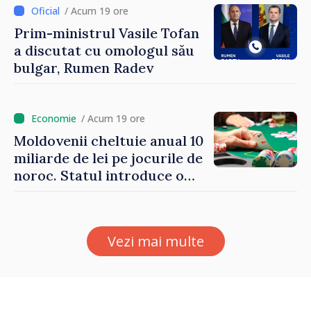
/ Acum 19 ore
Prim-ministrul Vasile Tofan
a discutat cu omologul său
bulgar, Rumen Radev
/ Acum 19 ore
Moldovenii cheltuie anual 10
miliarde de lei pe jocurile de
noroc. Statul introduce o
taxă de 6%, care va aduce
peste 500 de milioane de lei
la buget
Vezi mai multe