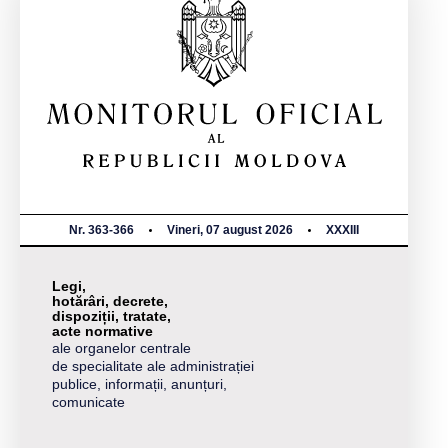
Nr. 363-366
Vineri, 07 august 2026
XXXIII
Legi,
hotărâri, decrete,
dispoziții, tratate,
acte normative
ale organelor centrale
de specialitate ale administrației
publice, informații, anunțuri,
comunicate