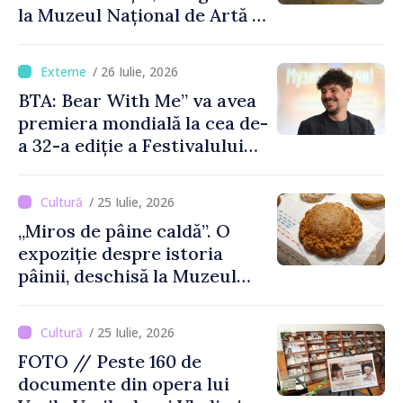
la Muzeul Național de Artă al
Moldovei
/ 26 Iulie, 2026
BTA: Bear With Me” va avea
premiera mondială la cea de-
a 32-a ediție a Festivalului
de Film de la Sarajevo, în
august
/ 25 Iulie, 2026
„Miros de pâine caldă”. O
expoziție despre istoria
pâinii, deschisă la Muzeul
Național de Istorie a
Moldovei
/ 25 Iulie, 2026
FOTO // Peste 160 de
documente din opera lui