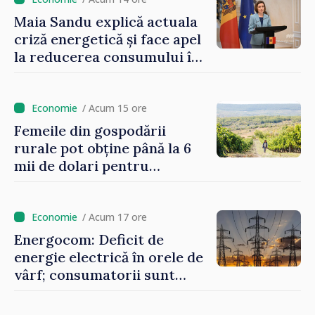
Maia Sandu explică actuala
criză energetică și face apel
la reducerea consumului în
orele de vârf: „Doar astfel
putem menține prețurile la
un nivel mai mic”
/ Acum 15 ore
Femeile din gospodării
rurale pot obține până la 6
mii de dolari pentru
investiții în afaceri verzi şi
durabile
/ Acum 17 ore
Energocom: Deficit de
energie electrică în orele de
vârf; consumatorii sunt
îndemnați să economisească