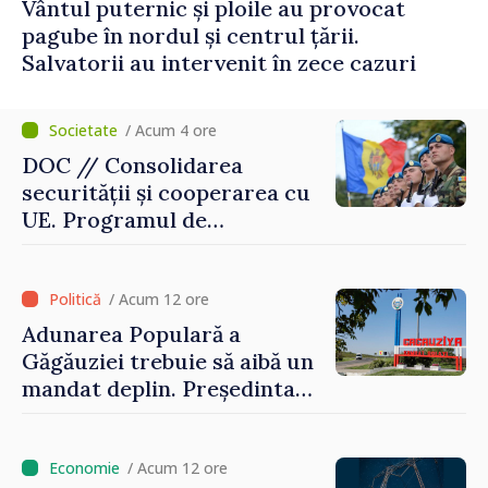
Vântul puternic și ploile au provocat
pagube în nordul și centrul țării.
Salvatorii au intervenit în zece cazuri
/ Acum 4 ore
DOC // Consolidarea
securității și cooperarea cu
UE. Programul de
implementare a Strategiei
Naționale de Apărare pentru
perioada 2024–2034,
/ Acum 12 ore
publicat în Monitorul Oficial
Adunarea Populară a
Găgăuziei trebuie să aibă un
mandat deplin. Președinta
Maia Sandu: „Alegerile să fie
libere și corecte””
/ Acum 12 ore