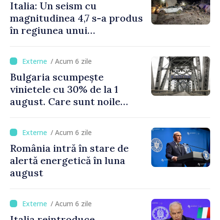
Italia: Un seism cu
magnitudinea 4,7 s-a produs
în regiunea unui
supervulcan din apropiere
de Napoli
/ Acum 6 zile
Bulgaria scumpește
vinietele cu 30% de la 1
august. Care sunt noile
tarife pentru taxa de drum
/ Acum 6 zile
România intră în stare de
alertă energetică în luna
august
/ Acum 6 zile
Italia reintroduce