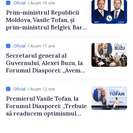
/ Acum 10 ore
Prim-ministrul Republicii
Moldova, Vasile Tofan, și
prim-ministrul Belgiei, Bart
De Wever, au discutat
despre parcursul european
/ Acum 11 ore
al Republicii Moldova.
Secretarul general al
Guvernului, Alexei Buzu, la
Forumul Diasporei: „Avem
nevoie de fiecare dintre
dumneavoastră pentru a
/ Acum 12 ore
construi comunități mai
Premierul Vasile Tofan, la
puternice”
Forumul Diasporei: „Trebuie
să readucem optimismul
oamenilor și încrederea că
Republica Moldova merge în