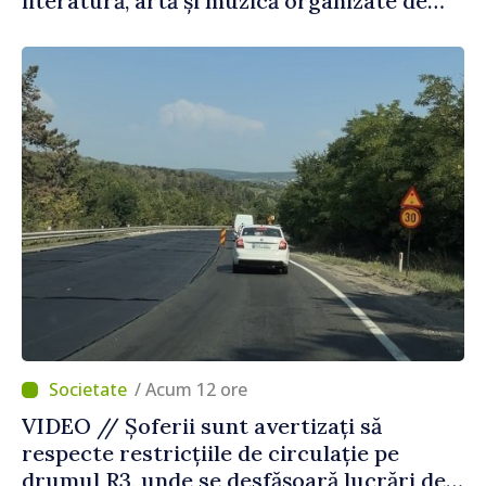
literatură, artă și muzică organizate de
Agenția Executivă pentru Bulgarii din
Străinătate
/ Acum 12 ore
VIDEO // Șoferii sunt avertizați să
respecte restricțiile de circulație pe
drumul R3, unde se desfășoară lucrări de