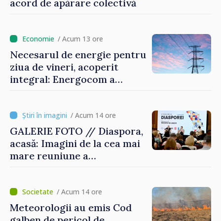
acord de apărare colectivă
/ Acum 13 ore
Necesarul de energie pentru
ziua de vineri, acoperit
integral: Energocom a
rezervat volumele
/ Acum 14 ore
GALERIE FOTO // Diaspora,
acasă: Imagini de la cea mai
mare reuniune a
moldovenilor de peste
hotare
/ Acum 14 ore
Meteorologii au emis Cod
galben de pericol de