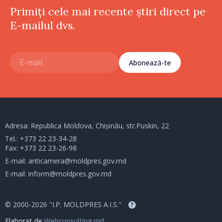
Primiți cele mai recente știri direct pe
E-mailul dvs.
Abonează-te
Adresa: Republica Moldova, Chișinău, str.Puskin, 22
Tel.:
+373 22 23-34-28
Fax: +373 22 23-26-98
E-mail:
anticamera@moldpres.gov.md
E-mail:
inform@moldpres.gov.md
© 2000-2026 "I.P. MOLDPRES A.I.S."
?
Elaborat de
Webconsulting.md