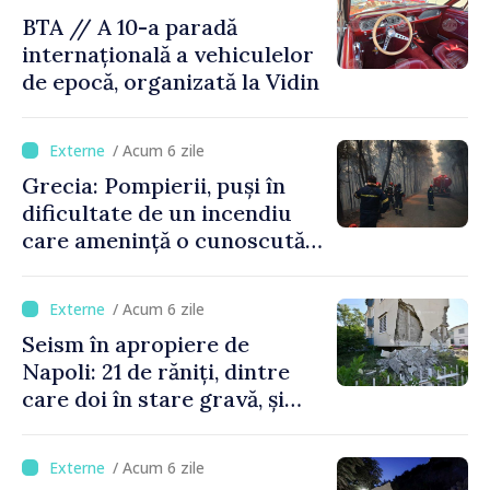
BTA // A 10-a paradă
internațională a vehiculelor
de epocă, organizată la Vidin
/ Acum 6 zile
Grecia: Pompierii, puși în
dificultate de un incendiu
care amenință o cunoscută
stațiune estivală
/ Acum 6 zile
Seism în apropiere de
Napoli: 21 de răniți, dintre
care doi în stare gravă, și
pagube materiale
/ Acum 6 zile