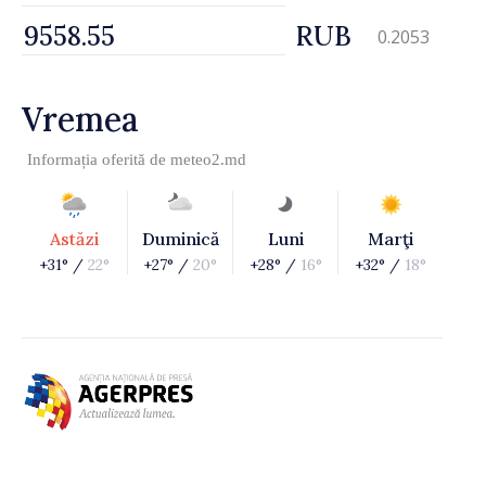
RUB
0.2053
Vremea
Informația oferită de
meteo2.md
Astăzi
Duminică
Luni
Marţi
+31° /
22°
+27° /
20°
+28° /
16°
+32° /
18°