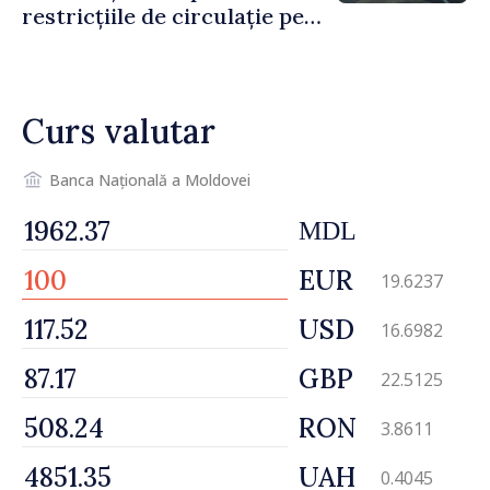
restricțiile de circulație pe
drumul R3, unde se
desfășoară lucrări de
reparație
Curs valutar
Banca Națională a Moldovei
MDL
EUR
19.6237
USD
16.6982
GBP
22.5125
RON
3.8611
UAH
0.4045