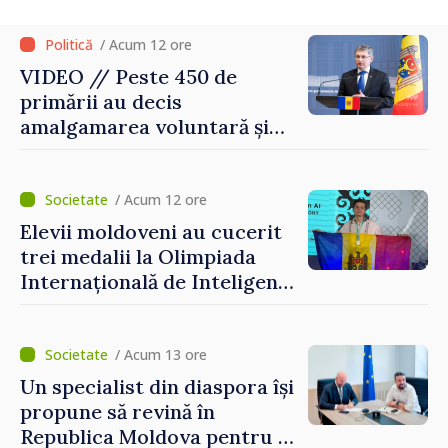
/ Acum 12 ore
VIDEO // Peste 450 de
primării au decis
amalgamarea voluntară și
vor beneficia de fonduri
pentru investiții. Igor
Grosu: „Este important să
/ Acum 12 ore
depășim blocajele și să dăm o
Elevii moldoveni au cucerit
șansă localităților să se
trei medalii la Olimpiada
dezvolte”
Internațională de Inteligență
Artificială
/ Acum 13 ore
Un specialist din diaspora își
propune să revină în
Republica Moldova pentru a