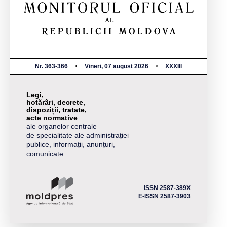
Nr. 363-366
Vineri, 07 august 2026
XXXIII
Legi,
hotărâri, decrete,
dispoziții, tratate,
acte normative
ale organelor centrale
de specialitate ale administrației
publice, informații, anunțuri,
comunicate
ISSN 2587-389X
E-ISSN 2587-3903