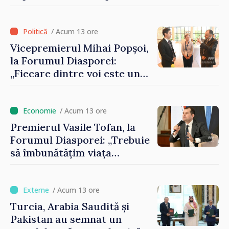
contribui la dezvoltarea
registrului naval național
/ Acum 13 ore
Vicepremierul Mihai Popșoi,
la Forumul Diasporei:
„Fiecare dintre voi este un
ambasador al țării noastre și
contribuie la promovarea
imaginii Republicii Moldova”
/ Acum 13 ore
Premierul Vasile Tofan, la
Forumul Diasporei: „Trebuie
să îmbunătățim viața
oamenilor și să repornim
motoarele economiei”
/ Acum 13 ore
Turcia, Arabia Saudită și
Pakistan au semnat un