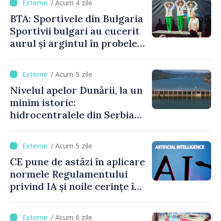
/ Acum 4 zile
BTA: Sportivele din Bulgaria
Sportivii bulgari au cucerit
aurul și argintul în probele
de juniori la Cupa Mondială
de gimnastică aerobică de la
/ Acum 5 zile
Oradea
Nivelul apelor Dunării, la un
minim istoric:
hidrocentralele din Serbia
funcționează la 20% din
capacitate
/ Acum 5 zile
CE pune de astăzi în aplicare
normele Regulamentului
privind IA și noile cerințe în
materie de transparență
/ Acum 6 zile