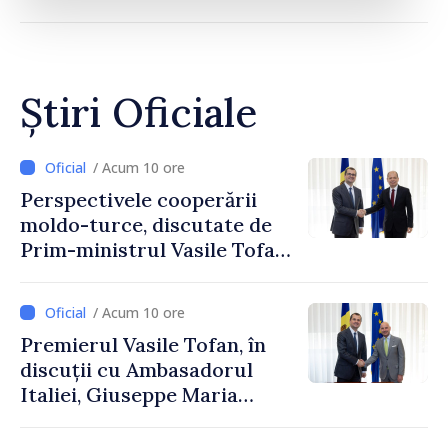
Știri Oficiale
/ Acum 10 ore
Perspectivele cooperării
moldo-turce, discutate de
Prim-ministrul Vasile Tofan
și Ambasadorul Turciei,
Uygar Mustafa Sertel
/ Acum 10 ore
Premierul Vasile Tofan, în
discuții cu Ambasadorul
Italiei, Giuseppe Maria
Perricone