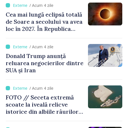
/ Acum 4 zile
Cea mai lungă eclipsă totală
de Soare a secolului va avea
loc în 2027. În Republica
Moldova, Soarele va fi
acoperit în proporție de
/ Acum 4 zile
până la 44%
Donald Trump anunță
reluarea negocierilor dintre
SUA și Iran
/ Acum 4 zile
FOTO // Seceta extremă
scoate la iveală relicve
istorice din albiile râurilor
europene