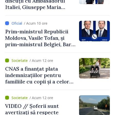
discuții cu Ambasadorul
Italiei, Giuseppe Maria
Perricone
/ Acum 10 ore
Prim-ministrul Republicii
Moldova, Vasile Tofan, și
prim-ministrul Belgiei, Bart
De Wever, au discutat
despre parcursul european
/ Acum 12 ore
al Republicii Moldova.
CNAS a finanțat plata
indemnizațiilor pentru
familiile cu copii și a celor
pentru incapacitate
temporară de muncă
/ Acum 12 ore
VIDEO // Șoferii sunt
avertizați să respecte