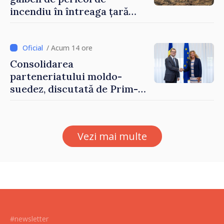
incendiu în întreaga țară
până pe 14 august
/ Acum 14 ore
Consolidarea
parteneriatului moldo-
suedez, discutată de Prim-
ministrul Vasile Tofan și
Ambasadoarea Suediei,
Petra Lärke
Vezi mai multe
#newsletter