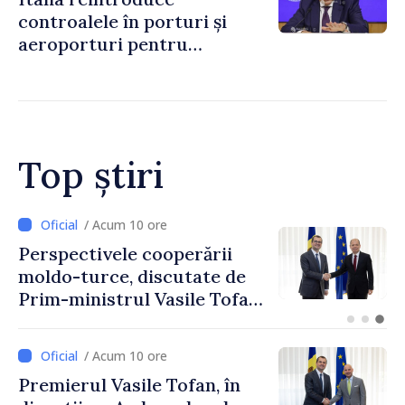
controalele în porturi și
aeroporturi pentru
legăturile cu Spania, în urma
crizei migranților din Ceuta
Top știri
/ Acum 7 ore
Forumul Diasporei //
Republica Moldova,
promovată în Elveția prin
turism, investiții și
exporturi
/ Acum 10 ore
Premierul Vasile Tofan, în