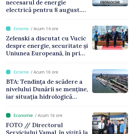
necesarul de energie
electrică pentru 8 august.
Compania îndeamnă
cetățenii să reducă
/ Acum 14 ore
consumul în orele de vârf
Zelenski a discutat cu Vucic
despre energie, securitate și
Uniunea Europeană, în prima
sa vizită în Serbia
/ Acum 16 ore
BTA: Tendința de scădere a
nivelului Dunării se menține,
iar situația hidrologică
rămâne dificilă
/ Acum 16 ore
FOTO // Directorul
Serviciului Vamal, în vizită la