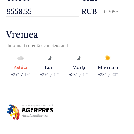
RUB
0.2053
Vremea
Informația oferită de
meteo2.md
Astăzi
Luni
Marţi
Miercuri
+27° /
19°
+29° /
17°
+32° /
17°
+28° /
23°