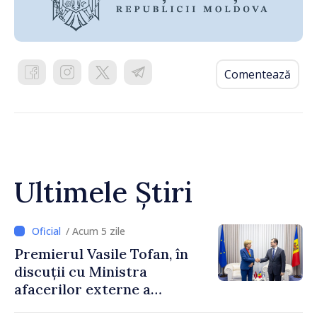
Comentează
Ultimele Știri
/ Acum 5 zile
Premierul Vasile Tofan, în
discuții cu Ministra
afacerilor externe a
Letoniei, Baiba Braže