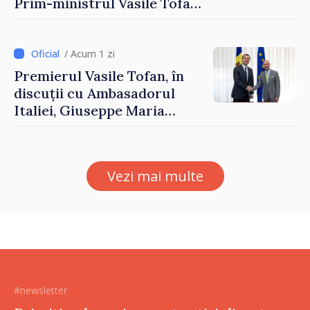
Prim-ministrul Vasile Tofan
și Ambasadorul Turciei,
Uygar Mustafa Sertel
/ Acum 1 zi
Premierul Vasile Tofan, în
discuții cu Ambasadorul
Italiei, Giuseppe Maria
Perricone
Vezi mai multe
#newsletter