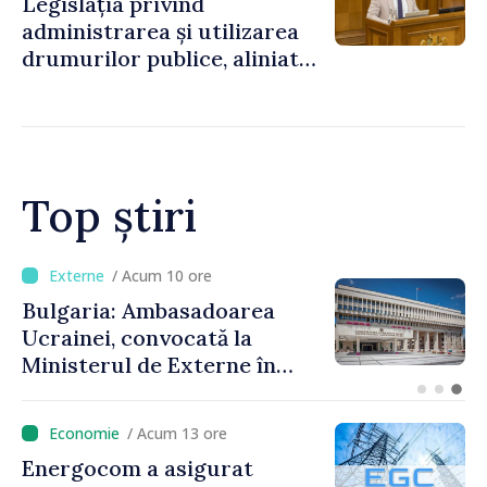
Legislația privind
administrarea și utilizarea
drumurilor publice, aliniată
la standardele UE
Top știri
/ Acum 10 ore
Bulgaria: Ambasadoarea
Ucrainei, convocată la
Ministerul de Externe în
legătură cu drona prăbușită
/ Acum 13 ore
Energocom a asigurat