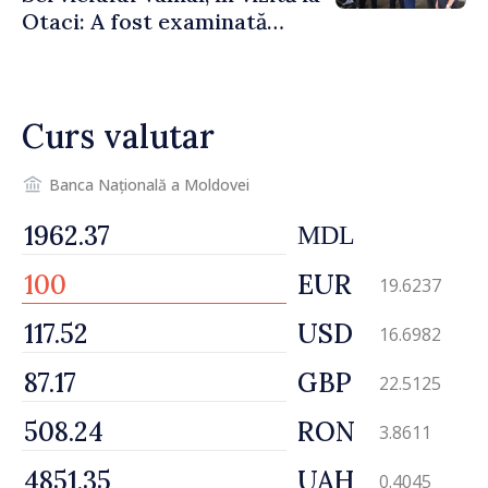
Otaci: A fost examinată
posibilitatea dotării Zonei de
control vamal cu un scanner
performant
Curs valutar
Banca Națională a Moldovei
MDL
EUR
19.6237
USD
16.6982
GBP
22.5125
RON
3.8611
UAH
0.4045