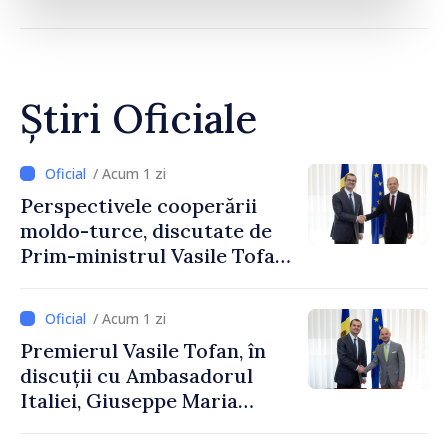
Știri Oficiale
/ Acum 1 zi
Perspectivele cooperării
moldo-turce, discutate de
Prim-ministrul Vasile Tofan
și Ambasadorul Turciei,
Uygar Mustafa Sertel
/ Acum 1 zi
Premierul Vasile Tofan, în
discuții cu Ambasadorul
Italiei, Giuseppe Maria
Perricone