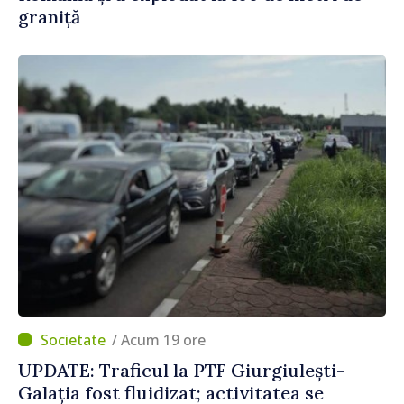
graniță
/ Acum 19 ore
UPDATE: Traficul la PTF Giurgiulești-
Galația fost fluidizat; activitatea se