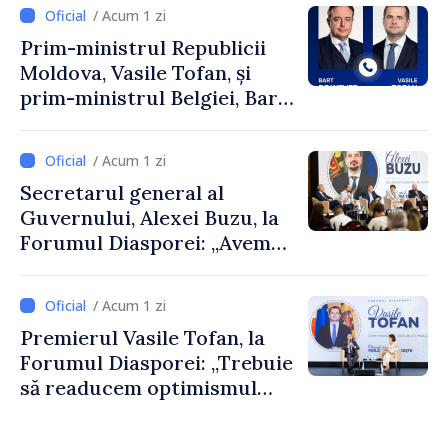
/ Acum 1 zi
Prim-ministrul Republicii
Moldova, Vasile Tofan, și
prim-ministrul Belgiei, Bart
De Wever, au discutat
despre parcursul european
/ Acum 1 zi
al Republicii Moldova.
Secretarul general al
Guvernului, Alexei Buzu, la
Forumul Diasporei: „Avem
nevoie de fiecare dintre
dumneavoastră pentru a
/ Acum 1 zi
construi comunități mai
Premierul Vasile Tofan, la
puternice”
Forumul Diasporei: „Trebuie
să readucem optimismul
oamenilor și încrederea că
Republica Moldova merge în