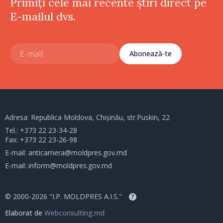
Primiți cele mai recente știri direct pe
E-mailul dvs.
Abonează-te
Adresa: Republica Moldova, Chișinău, str.Puskin, 22
Tel.:
+373 22 23-34-28
Fax: +373 22 23-26-98
E-mail:
anticamera@moldpres.gov.md
E-mail:
inform@moldpres.gov.md
© 2000-2026 "I.P. MOLDPRES A.I.S."
?
Elaborat de
Webconsulting.md