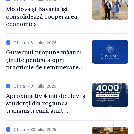
„85,5% dintre primării au
Moldova și Bavaria își
inițiat procesul. Le
consolidează cooperarea
mulțumim aleșilor locali
economică
pentru că au pus pe primul
loc interesul oamenilor și
dezvoltar
/ 31 Iulie, 2026
Guvernul propune măsuri
țintite pentru a opri
practicile de remunerare
exagerată
/ 31 Iulie, 2026
Aproximativ 4 mii de elevi și
studenți din regiunea
transnistreană sunt
integrați în sistemul
educațional național
/ 30 Iulie, 2026