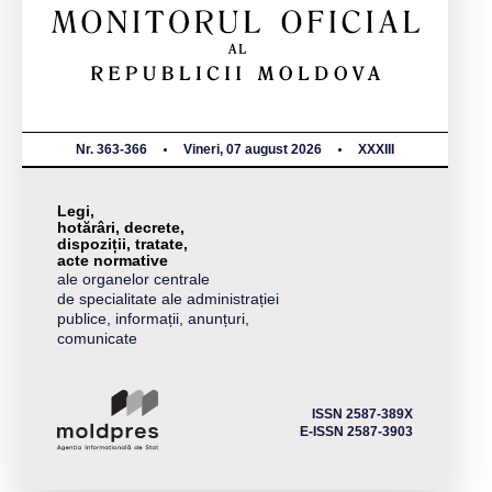
Nr. 363-366
Vineri, 07 august 2026
XXXIII
Legi,
hotărâri, decrete,
dispoziții, tratate,
acte normative
ale organelor centrale
de specialitate ale administrației
publice, informații, anunțuri,
comunicate
ISSN 2587-389X
E-ISSN 2587-3903