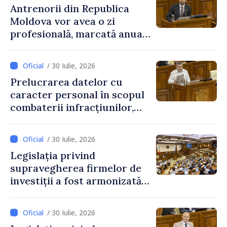
Antrenorii din Republica
Moldova vor avea o zi
profesională, marcată anual
pe 25 septembrie
/ 30 Iulie, 2026
Prelucrarea datelor cu
caracter personal în scopul
combaterii infracțiunilor,
reglementată de o nouă lege
/ 30 Iulie, 2026
Legislația privind
supravegherea firmelor de
investiții a fost armonizată
cu normele UE
/ 30 Iulie, 2026