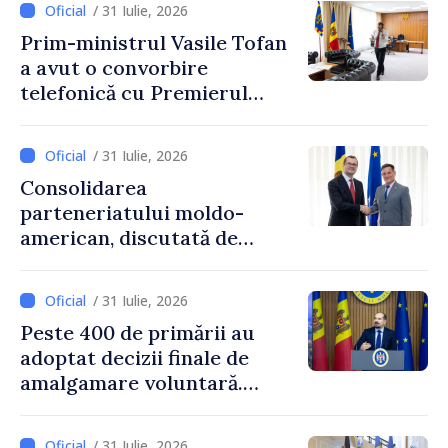
/ 31 Iulie, 2026
Prim-ministrul Vasile Tofan
a avut o convorbire
telefonică cu Premierul
Ucrainei, Sergii Korețkii
/ 31 Iulie, 2026
Consolidarea
parteneriatului moldo-
american, discutată de
Prim-ministrul Vasile Tofan
și însărcinatul cu afaceri al
/ 31 Iulie, 2026
SUA, Nick Pietrowicz
Peste 400 de primării au
adoptat decizii finale de
amalgamare voluntară.
Secretarul general al
Guvernului, Alexei Buzu:
/ 31 Iulie, 2026