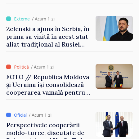
turism, investiții și
exporturi
/ Acum 1 zi
Zelenski a ajuns în Serbia, în
prima sa vizită în acest stat
aliat tradițional al Rusiei
după 2022
/ Acum 1 zi
FOTO // Republica Moldova
și Ucraina își consolidează
cooperarea vamală pentru
securizarea frontierei și
integrarea europeană.
Reuniune la Moghiliov-
/ Acum 1 zi
Podolsk
Perspectivele cooperării
moldo-turce, discutate de