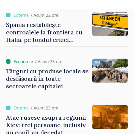
origine
/ Acum 22 ore
Spania restabilește
controalele la frontiera cu
Italia, pe fondul crizei
migratorii din Ceuta
/ Acum 23 ore
Târguri cu produse locale se
desfășoară în toate
sectoarele capitalei
/ Acum 23 ore
Atac rusesc asupra regiunii
Kiev: trei persoane, inclusiv
un copil, au decedat