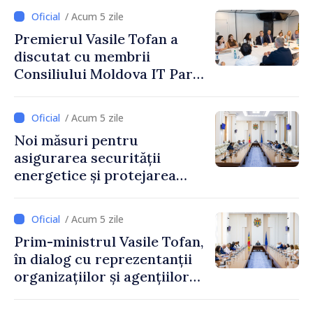
/ Acum 5 zile
Premierul Vasile Tofan a
discutat cu membrii
Consiliului Moldova IT Park:
„Guvernul va fi un aliat al
industriei IT”
/ Acum 5 zile
Noi măsuri pentru
asigurarea securității
energetice și protejarea
resurselor de apă, aprobate
de CNMC
/ Acum 5 zile
Prim-ministrul Vasile Tofan,
în dialog cu reprezentanții
organizațiilor și agențiilor
internaționale din Republica
Moldova