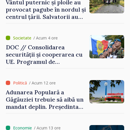
Vântul puternic și ploile au
provocat pagube în nordul și
centrul țării. Salvatorii au
intervenit în zece cazuri
/ Acum 4 ore
DOC // Consolidarea
securității și cooperarea cu
UE. Programul de
implementare a Strategiei
Naționale de Apărare pentru
perioada 2024–2034,
/ Acum 12 ore
publicat în Monitorul Oficial
Adunarea Populară a
Găgăuziei trebuie să aibă un
mandat deplin. Președinta
Maia Sandu: „Alegerile să fie
libere și corecte””
/ Acum 13 ore