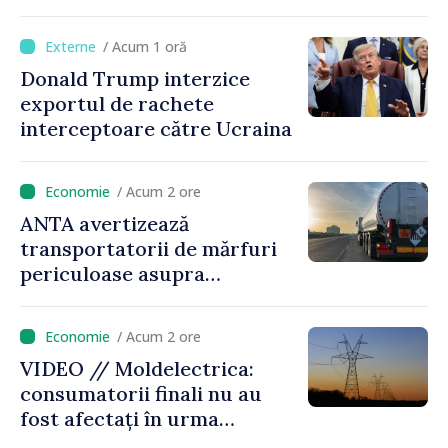
avansează cu viteză spre UE,
iar diaspora poate juca un
/ Acum 1 oră
rol important în promovarea
Donald Trump interzice
și susținerea acestui
exportul de rachete
parcurs”
interceptoare către Ucraina
/ Acum 2 ore
ANTA avertizează
transportatorii de mărfuri
periculoase asupra
riscurilor sporite pe timp de
caniculă
/ Acum 2 ore
VIDEO // Moldelectrica:
consumatorii finali nu au
fost afectați în urma
avarierii Liniei Bălți–