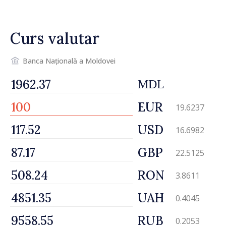
Dnestrovsk. Lucrările de
reparație vor fi efectuate în
Curs valutar
regim prioritar
Banca Națională a Moldovei
MDL
EUR
19.6237
USD
16.6982
GBP
22.5125
RON
3.8611
UAH
0.4045
RUB
0.2053