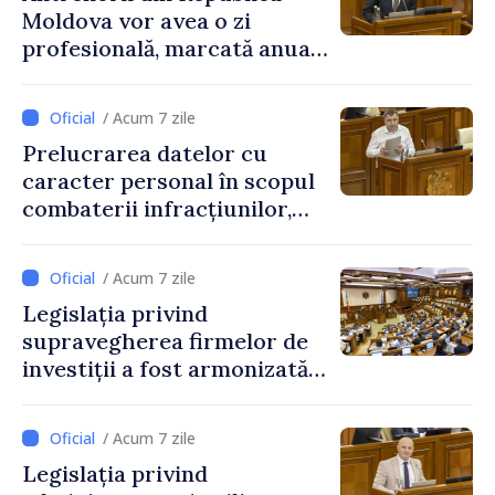
Moldova vor avea o zi
profesională, marcată anual
pe 25 septembrie
/ Acum 7 zile
Prelucrarea datelor cu
caracter personal în scopul
combaterii infracțiunilor,
reglementată de o nouă lege
/ Acum 7 zile
Legislația privind
supravegherea firmelor de
investiții a fost armonizată
cu normele UE
/ Acum 7 zile
Legislația privind