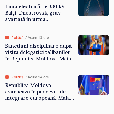
Linia electrică de 330 kV
Bălți–Dnestrovsk, grav
avariată în urma
calamităților naturale
/ Acum 13 ore
Sancțiuni disciplinare după
vizita delegației talibanilor
în Republica Moldova. Maia
Sandu: „Este rușinos că
oameni cu funcții înalte nu
cunosc politica statului”
/ Acum 14 ore
Republica Moldova
avansează în procesul de
integrare europeană. Maia
Sandu: „Nu ne blochează
niciun stat”