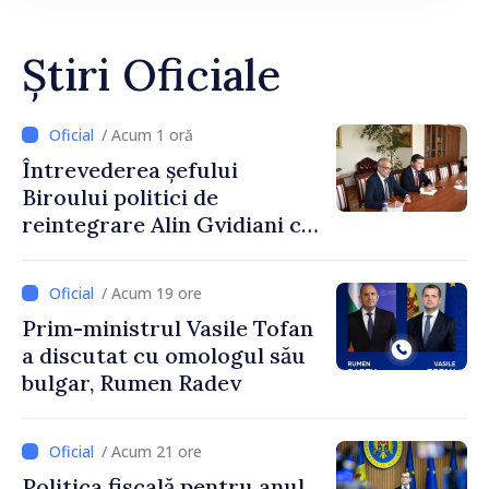
Știri Oficiale
/ Acum 1 oră
Întrevederea șefului
Biroului politici de
reintegrare Alin Gvidiani cu
reprezentanții Misiunii
Comitetului Internațional al
/ Acum 19 ore
Crucii Roșii în Moldova
Prim-ministrul Vasile Tofan
a discutat cu omologul său
bulgar, Rumen Radev
/ Acum 21 ore
Politica fiscală pentru anul