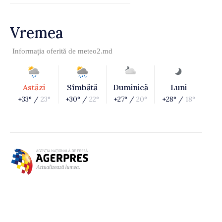
Vremea
Informația oferită de
meteo2.md
Astăzi
Sîmbătă
Duminică
Luni
+33° /
23°
+30° /
22°
+27° /
20°
+28° /
18°