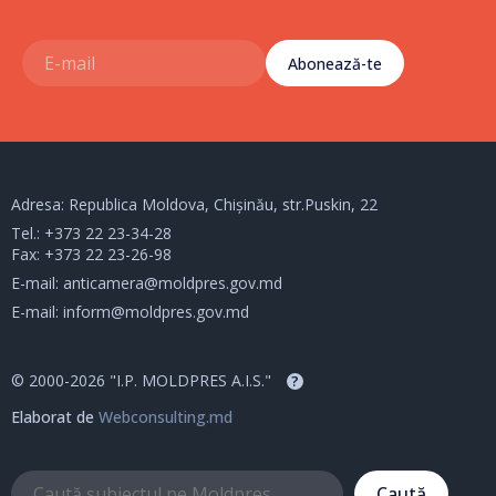
Abonează-te
Adresa: Republica Moldova, Chișinău, str.Puskin, 22
Tel.:
+373 22 23-34-28
Fax: +373 22 23-26-98
E-mail:
anticamera@moldpres.gov.md
E-mail:
inform@moldpres.gov.md
© 2000-2026 "I.P. MOLDPRES A.I.S."
?
Elaborat de
Webconsulting.md
Caută