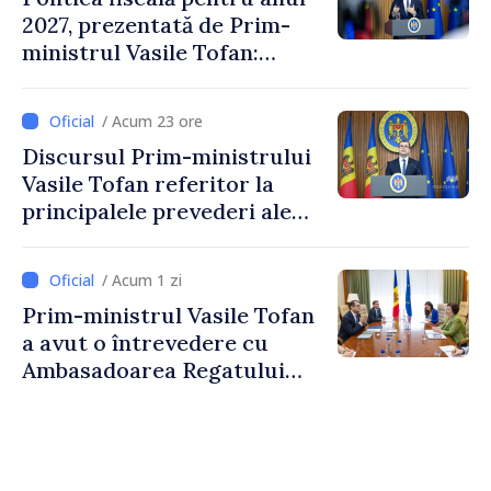
2027, prezentată de Prim-
ministrul Vasile Tofan:
Reducerea poverii pe muncă,
stimularea investițiilor și o
/ Acum 23 ore
taxare mai echitabilă
Discursul Prim-ministrului
Vasile Tofan referitor la
principalele prevederi ale
politicii fiscale pentru anul
2027
/ Acum 1 zi
Prim-ministrul Vasile Tofan
a avut o întrevedere cu
Ambasadoarea Regatului
Unit al Marii Britanii și
Irlandei de Nord, Fern
Horine