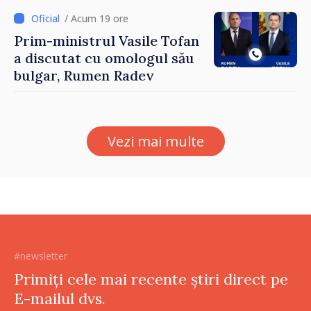
/ Acum 19 ore
Prim-ministrul Vasile Tofan
a discutat cu omologul său
bulgar, Rumen Radev
Vezi mai multe
#newsletter
Primiți cele mai recente știri direct pe
E-mailul dvs.