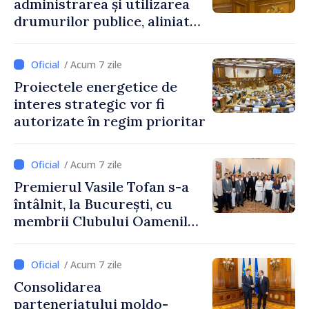
administrarea și utilizarea
drumurilor publice, aliniată
la standardele UE
/ Acum 7 zile
Proiectele energetice de
interes strategic vor fi
autorizate în regim prioritar
/ Acum 7 zile
Premierul Vasile Tofan s-a
întâlnit, la București, cu
membrii Clubului Oamenilor
de Afaceri Basarabeni
/ Acum 7 zile
Consolidarea
parteneriatului moldo-