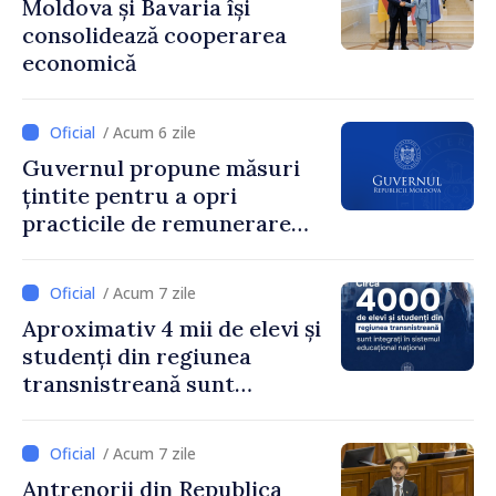
Moldova și Bavaria își
inițiat procesul. Le
consolidează cooperarea
mulțumim aleșilor locali
economică
pentru că au pus pe primul
loc interesul oamenilor și
dezvoltar
/ Acum 6 zile
Guvernul propune măsuri
țintite pentru a opri
practicile de remunerare
exagerată
/ Acum 7 zile
Aproximativ 4 mii de elevi și
studenți din regiunea
transnistreană sunt
integrați în sistemul
educațional național
/ Acum 7 zile
Antrenorii din Republica