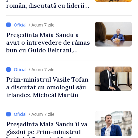
român, discutată cu liderii
Parlamentului României
/ Acum 7 zile
Președinta Maia Sandu a
avut o întrevedere de rămas
bun cu Guido Beltrani,
directorul Biroului de
Cooperare al Elveției în
/ Acum 7 zile
Republica Moldova
Prim-ministrul Vasile Tofan
a discutat cu omologul său
irlandez, Micheál Martin
/ Acum 7 zile
Președinta Maia Sandu îl va
găzdui pe Prim-ministrul