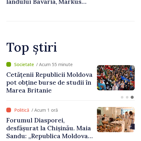
landului Bavaria, Markus
Söder
Top știri
/ Acum 29 minute
Speakerul Igor Grosu, la
Forumul Diasporei:
„Republica Moldova
demonstrează, prin cetățenii
săi de acasă și de peste
/ Acum 1 oră
hotare, că merită să devină
Forumul Diasporei,
parte a marii familii
desfășurat la Chișinău. Maia
europene”
Sandu: „Republica Moldova