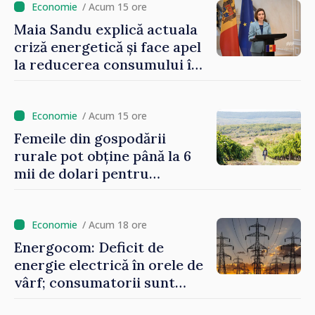
/ Acum 15 ore
Maia Sandu explică actuala
criză energetică și face apel
la reducerea consumului în
orele de vârf: „Doar astfel
putem menține prețurile la
un nivel mai mic”
/ Acum 15 ore
Femeile din gospodării
rurale pot obține până la 6
mii de dolari pentru
investiții în afaceri verzi şi
durabile
/ Acum 18 ore
Energocom: Deficit de
energie electrică în orele de
vârf; consumatorii sunt
îndemnați să economisească