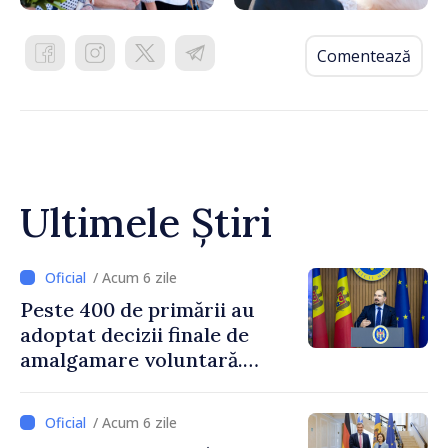
Comentează
Ultimele Știri
/ Acum 6 zile
Peste 400 de primării au
adoptat decizii finale de
amalgamare voluntară.
Secretarul general al
Guvernului, Alexei Buzu:
/ Acum 6 zile
„85,5% dintre primării au