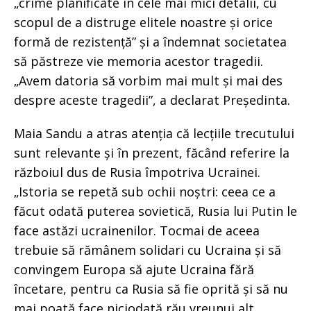
„crime planificate în cele mai mici detalii, cu
scopul de a distruge elitele noastre și orice
formă de rezistență” și a îndemnat societatea
să păstreze vie memoria acestor tragedii.
„Avem datoria să vorbim mai mult și mai des
despre aceste tragedii”, a declarat Președinta.
Maia Sandu a atras atenția că lecțiile trecutului
sunt relevante și în prezent, făcând referire la
războiul dus de Rusia împotriva Ucrainei.
„Istoria se repetă sub ochii noștri: ceea ce a
făcut odată puterea sovietică, Rusia lui Putin le
face astăzi ucrainenilor. Tocmai de aceea
trebuie să rămânem solidari cu Ucraina și să
convingem Europa să ajute Ucraina fără
încetare, pentru ca Rusia să fie oprită și să nu
mai poată face niciodată rău vreunui alt