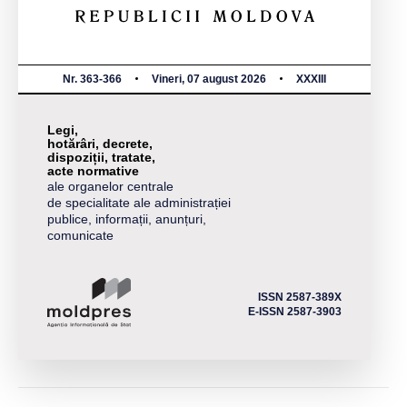
Nr. 363-366
Vineri, 07 august 2026
XXXIII
Legi,
hotărâri, decrete,
dispoziții, tratate,
acte normative
ale organelor centrale
de specialitate ale administrației
publice, informații, anunțuri,
comunicate
ISSN 2587-389X
E-ISSN 2587-3903