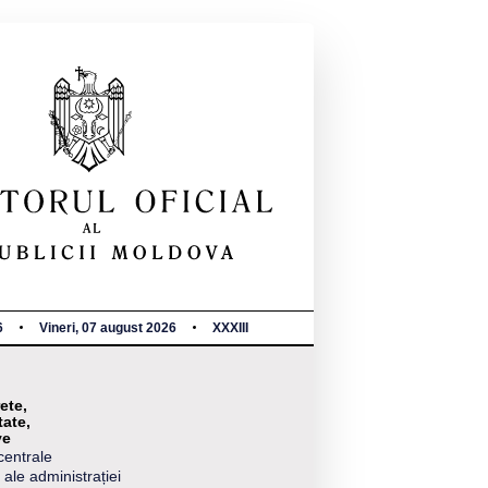
6
Vineri, 07 august 2026
XXXIII
ete,
tate,
ve
centrale
 ale administrației