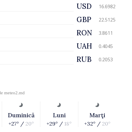
USD
16.6982
GBP
22.5125
RON
3.8611
UAH
0.4045
RUB
0.2053
 de
meteo2.md
Duminică
Luni
Marţi
+27° /
20°
+29° /
18°
+32° /
20°