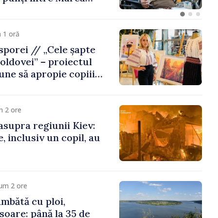
Republica Moldova
 1 oră
porei // „Cele șapte
oldovei” – proiectul
une să apropie copiii
 de țara de origine
m 2 ore
asupra regiunii Kiev:
, inclusiv un copil, au
um 2 ore
mbătă cu ploi,
soare: până la 35 de