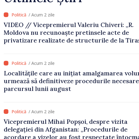
/ Acum 2 zile
VIDEO // Vicepremierul Valeriu Chiveri: „R.
Moldova nu recunoaște pretinsele acte de
privatizare realizate de structurile de la Tira
în raioanele de est”
/ Acum 2 zile
Localitățile care au inițiat amalgamarea volu
urmează să definitiveze procedurile necesare
parcursul lunii august
/ Acum 2 zile
Vicepremierul Mihai Popșoi, despre vizita
delegației din Afganistan: „Procedurile de
acordare a vizelor au fost respectate întocm