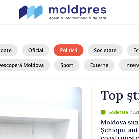
Toate
Oficial
Politică
Societate
Ec
escoperă Moldova
Sport
Externe
Interv
Top șt
/ A
irmat de
Moldova sun
e viitor
Șchiopu, an
 Moldova
construiește