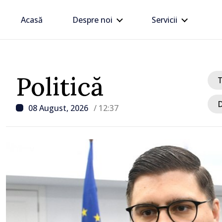
Acasă
Despre noi
Servicii
Politică
D
08 August, 2026
/ 12:37
/ Acum 1 oră
Joseph Burkhalter, conf
Senatul SUA în calitate d
ambasador în Republica