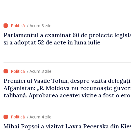
/ Acum 3 zile
Parlamentul a examinat 60 de proiecte legisl
și a adoptat 52 de acte în luna iulie
/ Acum 3 zile
Premierul Vasile Tofan, despre vizita delegați
Afganistan: „R. Moldova nu recunoaște guve
talibană. Aprobarea acestei vizite a fost o er
de evaluare și de coordonare instituțională”
/ Acum 4 zile
Mihai Popșoi a vizitat Lavra Pecerska din Kiev