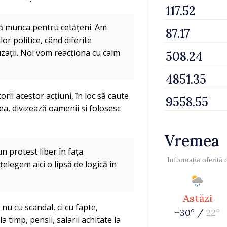
nuă munca pentru cetățeni. Am
or politice, când diferite
uzații. Noi vom reacționa cu calm
rii acestor acțiuni, în loc să caute
a, divizează oamenii și folosesc
Vremea
n protest liber în fața
Informația oferită
țelegem aici o lipsă de logică în
Astăzi
 nu cu scandal, ci cu fapte,
+30° /
22°
 timp, pensii, salarii achitate la