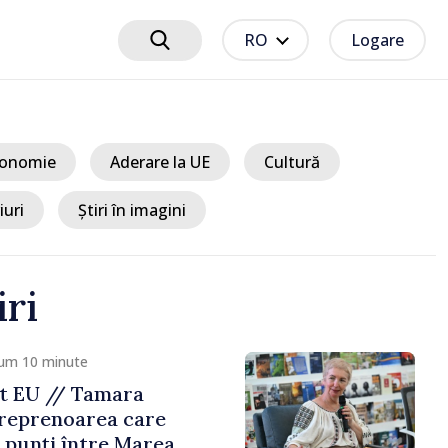
RO
Logare
onomie
Aderare la UE
Cultură
iuri
Știri în imagini
iri
cum 10 minute
t EU // Tamara
treprenoarea care
 punți între Marea