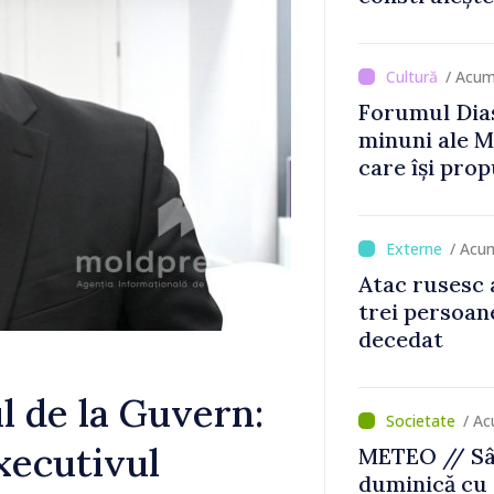
Britanie și 
/ Acum
Forumul Dias
minuni ale M
care își prop
din diaspora
/ Acu
Atac rusesc 
trei persoane
decedat
l de la Guvern:
/ Ac
Executivul
METEO // Sâ
duminică cu 