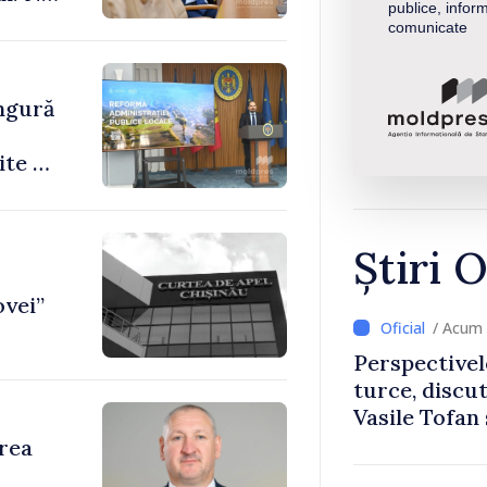
publice, inform
le”
comunicate
ingură
ite de
Știri O
ovei”
/ Acum 
Perspectivel
turce, discu
Vasile Tofan
Uygar Musta
area