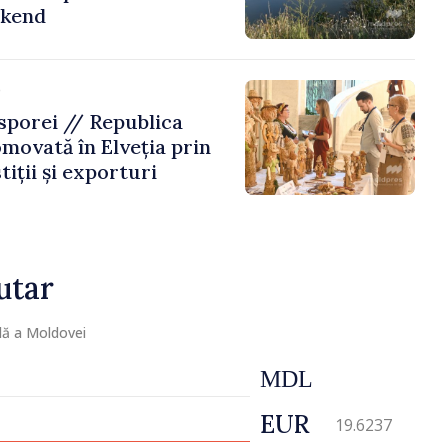
ekend
e
porei // Republica
movată în Elveția prin
tiții și exporturi
utar
lă a Moldovei
MDL
EUR
19.6237