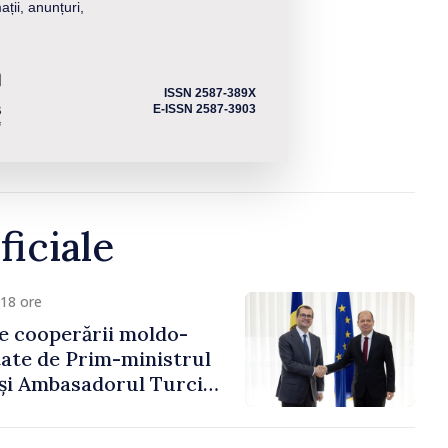
ații, anunțuri,
ISSN 2587-389X
E-ISSN 2587-3903
ficiale
18 ore
e cooperării moldo-
tate de Prim-ministrul
 și Ambasadorul Turciei,
fa Sertel