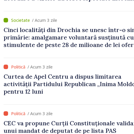
s-au constatat încălcări ale prevederilor lega
/ Acum 3 zile
Cinci localități din Drochia se unesc într-o s
primărie: amalgamare voluntară susținută cu
stimulente de peste 28 de milioane de lei ofer
Guvern
/ Acum 3 zile
Curtea de Apel Centru a dispus limitarea
activității Partidului Republican „Inima Mold
pentru 12 luni
/ Acum 3 zile
CEC va propune Curții Constituționale valid
unui mandat de deputat de pe lista PAS