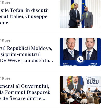
18 ore
ile Tofan, în discuții
ul Italiei, Giuseppe
cone
18 ore
ul Republicii Moldova,
 și prim-ministrul
t De Wever, au discutat
rsul european al
oldova.
19 ore
eneral al Guvernului,
 la Forumul Diasporei:
 de fiecare dintre
ră pentru a construi