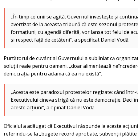
„În timp ce unii se agită, Guvernul investește și conti
avertizat de la această tribună că este sezonul protestel
formațiuni, cu agendă diferită, vor lansa tot felul de ac
și respect față de cetățeni”, a specificat Daniel Vodă.
Purtătorul de cuvânt al Guvernului a subliniat că organizato
soluții reale pentru oameni, „doar alimentează neîncredere
democrația pentru aclama că ea nu există”.
„Acesta este paradoxul protestelor regizate: când într-u
Executivului cineva strigă că nu este democrație. Deci în
aceste acțiuni”, a opinat Daniel Vodă.
Oficialul a adăugat că Executivul răspunde la aceste acțiuni
referindu-se la „bugete record aprobate, subvenții plătite la