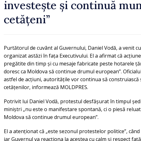
investește și continuă mu
cetățeni”
Purtătorul de cuvânt al Guvernului, Daniel Vodă, a venit cu
organizat astăzi în fața Executivului. El a afirmat că acțiune
pregătite din timp și cu mesaje fabricate peste hotarele țăr
doresc ca Moldova să continue drumul european”. Oficialul 
astfel de acțiuni, autoritățile vor continua să construiască
cetățenilor, informează MOLDPRES.
Potrivit lui Daniel Vodă, protestul desfășurat în timpul șed
miniștri „nu este o manifestare spontană, ci o piesă reluat
Moldova să continue drumul european”.
El a atenționat că „este sezonul protestelor politice”, când 
iar Guvernul va reacționa la acestea cu calm și respect față