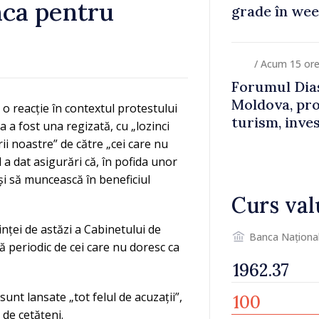
nca pentru
grade în we
/ Acum 15 or
Forumul Dias
Moldova, pro
 o reacție în contextul protestului
turism, inves
a a fost una regizată, cu „lozinci
ii noastre” de către „cei care nu
a dat asigurări că, în pofida unor
 și să muncească în beneficiul
Curs val
inței de astăzi a Cabinetului de
Banca Naționa
ă periodic de cei care nu doresc ca
sunt lansate „tot felul de acuzații”,
 de cetățeni.