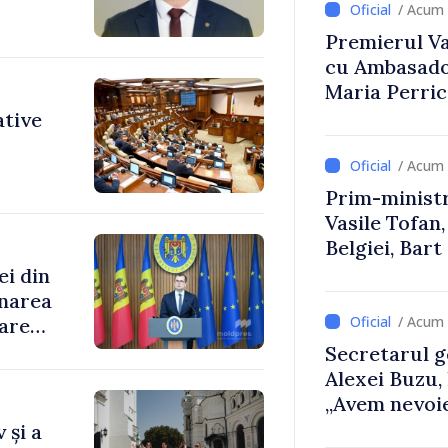
/ Acum 
Premierul Vas
cu Ambasador
Maria Perri
ative
/ Acum 
Prim-ministr
Vasile Tofan,
Belgiei, Bar
despre parcu
ei din
Republicii M
rnarea
/ Acum 
oare
Secretarul g
Alexei Buzu,
„Avem nevoie
dumneavoast
 și a