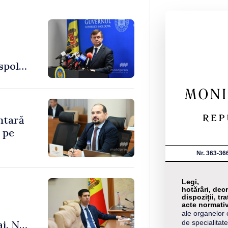
spol
ntară
 pe
Nr. 363-36
Legi,
hotărâri, decr
dispoziții, tra
acte normati
ale organelor 
ai. Nu
de specialitate