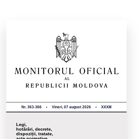
Nr. 363-366
Vineri, 07 august 2026
XXXIII
Legi,
hotărâri, decrete,
dispoziții, tratate,
acte normative