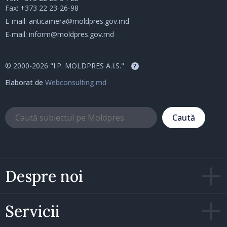
Fax: +373 22 23-26-98
E-mail:
anticamera@moldpres.gov.md
E-mail:
inform@moldpres.gov.md
© 2000-2026 "I.P. MOLDPRES A.I.S."
?
Elaborat de
Webconsulting.md
Caută
Despre noi
Servicii