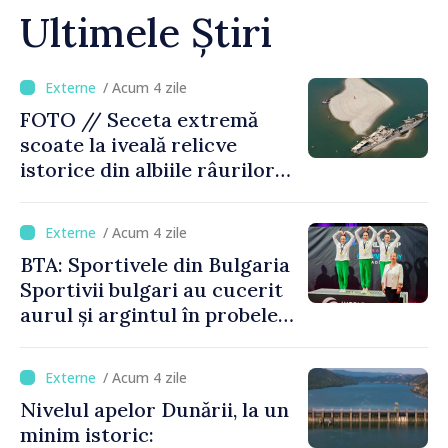
Ultimele Știri
/ Acum 4 zile
FOTO // Seceta extremă
scoate la iveală relicve
istorice din albiile râurilor
europene
/ Acum 4 zile
BTA: Sportivele din Bulgaria
Sportivii bulgari au cucerit
aurul și argintul în probele
de juniori la Cupa Mondială
de gimnastică aerobică de la
/ Acum 4 zile
Oradea
Nivelul apelor Dunării, la un
minim istoric: