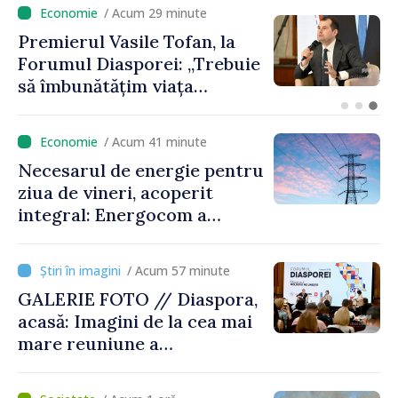
/ Acum 12 minute
Un specialist din diaspora își
propune să revină în
Republica Moldova pentru a
contribui la dezvoltarea
registrului naval național
/ Acum 41 minute
Necesarul de energie pentru
ziua de vineri, acoperit
integral: Energocom a
rezervat volumele
/ Acum 57 minute
GALERIE FOTO // Diaspora,
acasă: Imagini de la cea mai
mare reuniune a
moldovenilor de peste
hotare