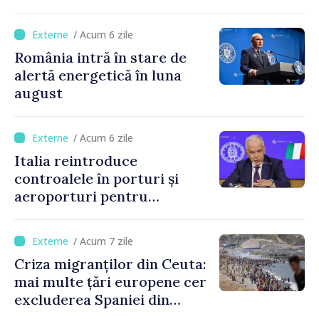
tarife pentru taxa de drum
/ Acum 6 zile
România intră în stare de
alertă energetică în luna
august
/ Acum 6 zile
Italia reintroduce
controalele în porturi și
aeroporturi pentru
legăturile cu Spania, în urma
crizei migranților din Ceuta
/ Acum 7 zile
Criza migranților din Ceuta:
mai multe țări europene cer
excluderea Spaniei din
spațiul Schengen