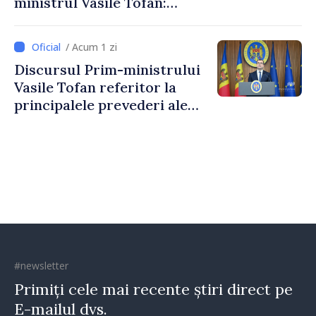
ministrul Vasile Tofan:
Reducerea poverii pe muncă,
stimularea investițiilor și o
/ Acum 1 zi
taxare mai echitabilă
Discursul Prim-ministrului
Vasile Tofan referitor la
principalele prevederi ale
politicii fiscale pentru anul
2027
#newsletter
Primiți cele mai recente știri direct pe
E-mailul dvs.