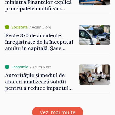
ministra Finanțelor explică
principalele modificări
privind impozitul pe
bunurile imobiliare, taxele
locale și rutiere
/ Acum 5 ore
Peste 370 de accidente,
înregistrate de la începutul
anului în capitală. Șase
persoane și-au pierdut viața
/ Acum 6 ore
Autoritățile și mediul de
afaceri analizează soluții
pentru a reduce impactul
provocărilor energetice
asupra economiei
Vezi mai multe