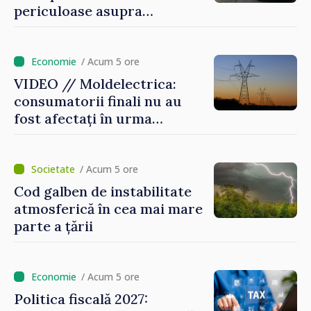
periculoase asupra
riscurilor sporite pe timp de
caniculă
/ Acum 5 ore
VIDEO // Moldelectrica:
consumatorii finali nu au
fost afectați în urma
avarierii Liniei Bălți–
Dnestrovsk. Lucrările de
reparație vor fi efectuate în
/ Acum 5 ore
regim prioritar
Cod galben de instabilitate
atmosferică în cea mai mare
parte a țării
/ Acum 5 ore
Politica fiscală 2027: