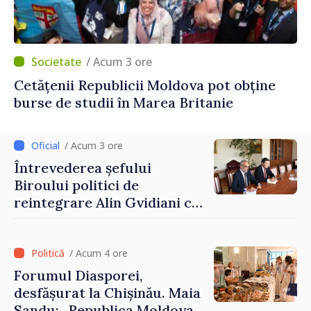
/ Acum 3 ore
Cetățenii Republicii Moldova pot obține
burse de studii în Marea Britanie
/ Acum 3 ore
Întrevederea șefului
Biroului politici de
reintegrare Alin Gvidiani cu
reprezentanții Misiunii
Comitetului Internațional al
Crucii Roșii în Moldova
/ Acum 4 ore
Forumul Diasporei,
desfășurat la Chișinău. Maia
Sandu: „Republica Moldova