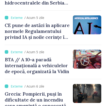
hidrocentralele din Serbia
funcționează la 20% din
capacitate
/ Acum 5 zile
CE pune de astăzi în aplicare
normele Regulamentului
privind IA și noile cerințe în
materie de transparență
/ Acum 5 zile
BTA // A 10-a paradă
internațională a vehiculelor
de epocă, organizată la Vidin
/ Acum 6 zile
Grecia: Pompierii, puși în
dificultate de un incendiu
care amenință o cunoscută