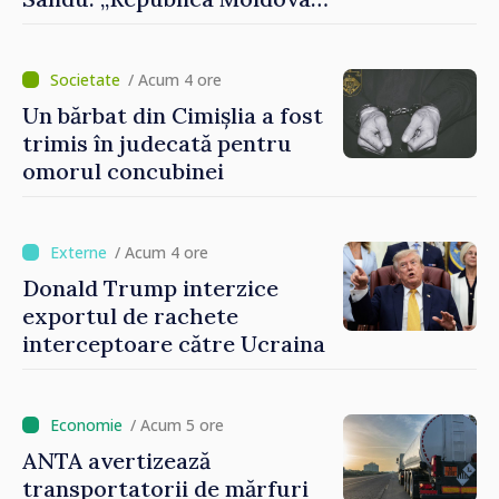
avansează cu viteză spre UE,
iar diaspora poate juca un
rol important în promovarea
/ Acum 4 ore
și susținerea acestui
Un bărbat din Cimișlia a fost
parcurs”
trimis în judecată pentru
omorul concubinei
/ Acum 4 ore
Donald Trump interzice
exportul de rachete
interceptoare către Ucraina
/ Acum 5 ore
ANTA avertizează
transportatorii de mărfuri