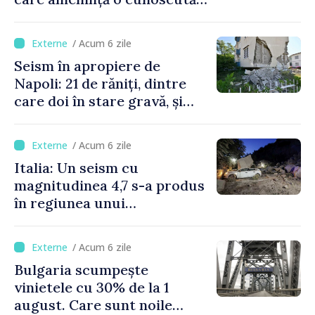
stațiune estivală
/ Acum 6 zile
Seism în apropiere de
Napoli: 21 de răniți, dintre
care doi în stare gravă, și
pagube materiale
/ Acum 6 zile
Italia: Un seism cu
magnitudinea 4,7 s-a produs
în regiunea unui
supervulcan din apropiere
de Napoli
/ Acum 6 zile
Bulgaria scumpește
vinietele cu 30% de la 1
august. Care sunt noile