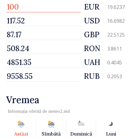
EUR
19.6237
USD
16.6982
GBP
22.5125
RON
3.8611
UAH
0.4045
RUB
0.2053
Vremea
Informația oferită de
meteo2.md
Astăzi
Sîmbătă
Duminică
Luni