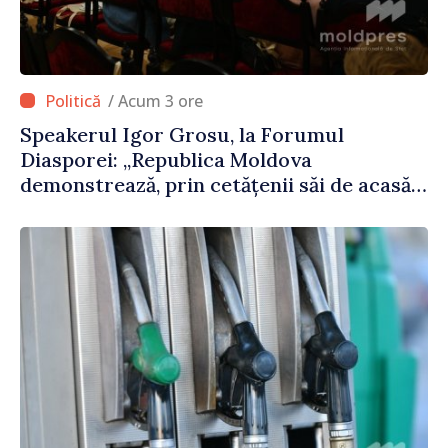
/ Acum 3 ore
Speakerul Igor Grosu, la Forumul
Diasporei: „Republica Moldova
demonstrează, prin cetățenii săi de acasă
și de peste hotare, că merită să devină
parte a marii familii europene”