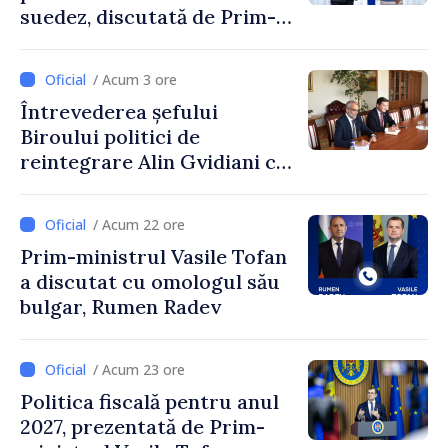
suedez, discutată de Prim-
ministrul Vasile Tofan și
Ambasadoarea Suediei,
/ Acum 3 ore
Petra Lärke
Întrevederea șefului
Biroului politici de
reintegrare Alin Gvidiani cu
reprezentanții Misiunii
Comitetului Internațional al
/ Acum 22 ore
Crucii Roșii în Moldova
Prim-ministrul Vasile Tofan
a discutat cu omologul său
bulgar, Rumen Radev
/ Acum 23 ore
Politica fiscală pentru anul
2027, prezentată de Prim-