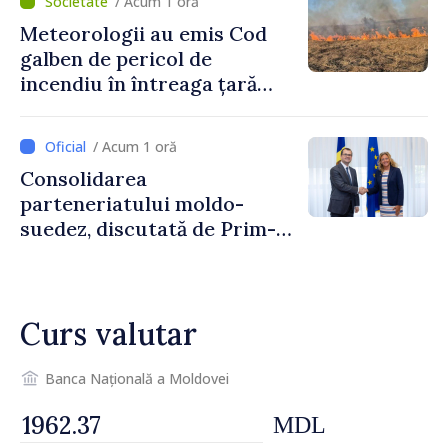
/ Acum 1 oră
Meteorologii au emis Cod
galben de pericol de
incendiu în întreaga țară
până pe 14 august
/ Acum 1 oră
Consolidarea
parteneriatului moldo-
suedez, discutată de Prim-
ministrul Vasile Tofan și
Ambasadoarea Suediei,
Petra Lärke
Curs valutar
Banca Națională a Moldovei
MDL