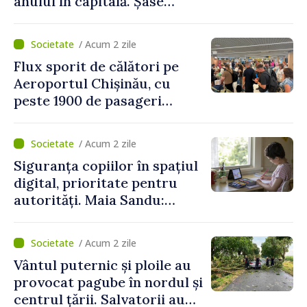
anului în capitală. Șase
persoane și-au pierdut viața
/ Acum 2 zile
Flux sporit de călători pe
Aeroportul Chișinău, cu
peste 1900 de pasageri
deserviți pe oră în perioada
de vârf a concediilor
/ Acum 2 zile
Siguranța copiilor în spațiul
digital, prioritate pentru
autorități. Maia Sandu:
„Trebuie să creăm
mecanisme care să-i
/ Acum 2 zile
protejeze”
Vântul puternic și ploile au
provocat pagube în nordul și
centrul țării. Salvatorii au