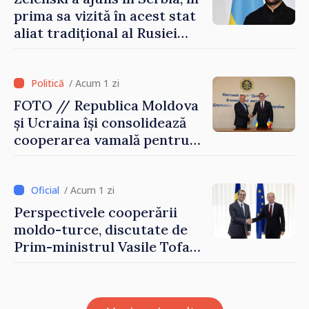
prima sa vizită în acest stat
aliat tradițional al Rusiei
după 2022
/ Acum 1 zi
FOTO // Republica Moldova
și Ucraina își consolidează
cooperarea vamală pentru
securizarea frontierei și
integrarea europeană.
Reuniune la Moghiliov-
/ Acum 1 zi
Podolsk
Perspectivele cooperării
moldo-turce, discutate de
Prim-ministrul Vasile Tofan
și Ambasadorul Turciei,
Uygar Mustafa Sertel