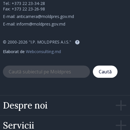
Tel.:
+373 22 23-34-28
Fax: +373 22 23-26-98
E-mail:
anticamera@moldpres.gov.md
E-mail:
inform@moldpres.gov.md
© 2000-2026 "I.P. MOLDPRES A.I.S."
?
Elaborat de
Webconsulting.md
Caută
Despre noi
Servicii