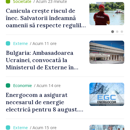
/ Acum 23 minute
Canicula crește riscul de
înec. Salvatorii îndeamnă
oamenii să respecte regulile
de siguranță la scăldat
/ Acum 11 ore
Bulgaria: Ambasadoarea
Ucrainei, convocată la
Ministerul de Externe în
legătură cu drona prăbușită
/ Acum 14 ore
Energocom a asigurat
necesarul de energie
electrică pentru 8 august.
Compania îndeamnă
cetățenii să reducă
/ Acum 15 ore