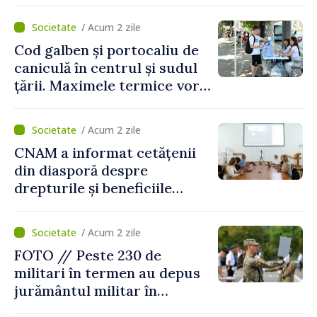
/ Acum 2 zile
Cod galben și portocaliu de
caniculă în centrul și sudul
țării. Maximele termice vor
ajunge până la 37°C
/ Acum 2 zile
CNAM a informat cetățenii
din diasporă despre
drepturile și beneficiile
asigurării medicale
/ Acum 2 zile
FOTO // Peste 230 de
militari în termen au depus
jurământul militar în
garnizoana Chișinău