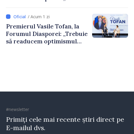
nevoie de fiecare dintre
dumneavoastră pentru a
/ Acum 1 zi
construi comunități mai
Premierul Vasile Tofan, la
puternice”
Forumul Diasporei: „Trebuie
să readucem optimismul
oamenilor și încrederea că
Republica Moldova merge în
direcția corectă”
#newsletter
Primiți cele mai recente știri direct pe
E-mailul dvs.