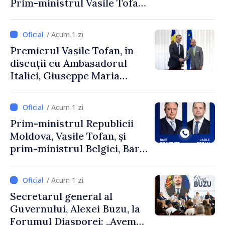
Prim-ministrul Vasile Tofan
și Ambasadorul Turciei,
Uygar Mustafa Sertel
/ Acum 1 zi
Premierul Vasile Tofan, în
discuții cu Ambasadorul
Italiei, Giuseppe Maria
Perricone
/ Acum 1 zi
Prim-ministrul Republicii
Moldova, Vasile Tofan, și
prim-ministrul Belgiei, Bart
De Wever, au discutat
despre parcursul european
/ Acum 1 zi
al Republicii Moldova.
Secretarul general al
Guvernului, Alexei Buzu, la
Forumul Diasporei: „Avem