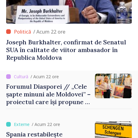
/ Acum 22 ore
Joseph Burkhalter, confirmat de Senatul
SUA în calitate de viitor ambasador în
Republica Moldova
/ Acum 22 ore
Forumul Diasporei // „Cele
șapte minuni ale Moldovei” –
proiectul care își propune să
apropie copiii din diaspora
de țara de origine
/ Acum 22 ore
Spania restabilește