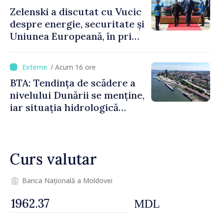
consumul în orele de vârf
Zelenski a discutat cu Vucic
despre energie, securitate și
Uniunea Europeană, în prima
sa vizită în Serbia
/ Acum 16 ore
BTA: Tendința de scădere a
nivelului Dunării se menține,
iar situația hidrologică
rămâne dificilă
Curs valutar
Banca Națională a Moldovei
MDL