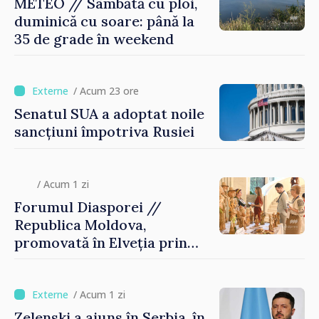
METEO // Sâmbătă cu ploi,
duminică cu soare: până la
35 de grade în weekend
/ Acum 23 ore
Senatul SUA a adoptat noile
sancțiuni împotriva Rusiei
/ Acum 1 zi
Forumul Diasporei //
Republica Moldova,
promovată în Elveția prin
turism, investiții și
exporturi
/ Acum 1 zi
Zelenski a ajuns în Serbia, în