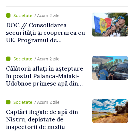
intervenit în zece cazuri
/ Acum 2 zile
DOC // Consolidarea
securității și cooperarea cu
UE. Programul de
implementare a Strategiei
Naționale de Apărare pentru
/ Acum 2 zile
perioada 2024–2034,
Călătorii aflați în așteptare
publicat în Monitorul Oficial
în postul Palanca-Maiaki-
Udobnoe primesc apă din
partea funcționarilor vamali
și a polițiștilor de frontieră
/ Acum 2 zile
Captări ilegale de apă din
Nistru, depistate de
inspectorii de mediu