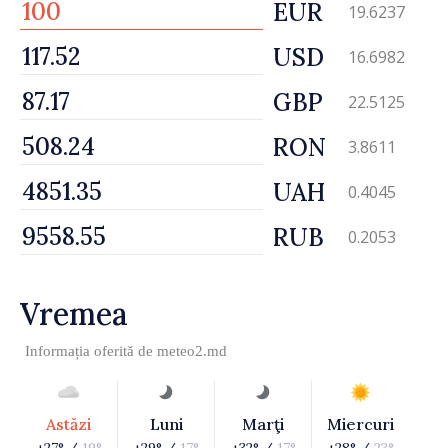
EUR
19.6237
USD
16.6982
GBP
22.5125
RON
3.8611
UAH
0.4045
RUB
0.2053
Vremea
Informația oferită de
meteo2.md
Astăzi
Luni
Marţi
Miercuri
+27° /
19°
+29° /
17°
+32° /
17°
+28° /
23°