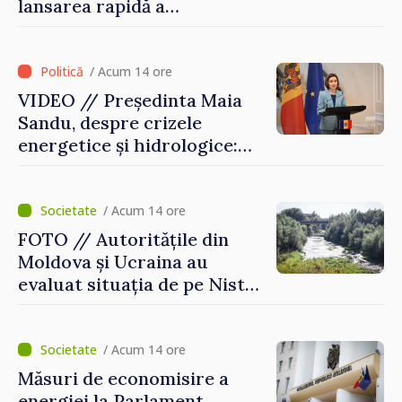
lansarea rapidă a
programului TRIPP
/ Acum 14 ore
VIDEO // Președinta Maia
Sandu, despre crizele
energetice și hidrologice:
„Guvernul va face tot
posibilul pentru a atenua
consecințele”
/ Acum 14 ore
FOTO // Autoritățile din
Moldova și Ucraina au
evaluat situația de pe Nistru
și pregătesc măsuri pentru
diminuarea riscurilor
/ Acum 14 ore
Măsuri de economisire a
energiei la Parlament.