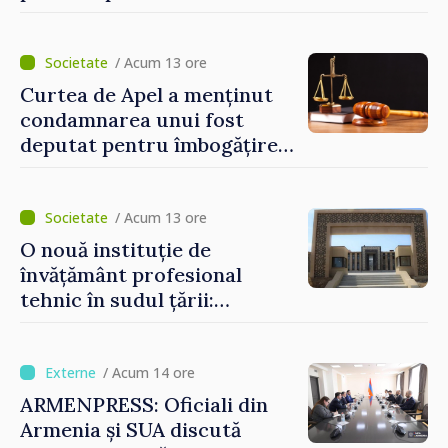
solemnă. Maia Sandu:
„Evenimentul reflectă
eforturile pentru
/ Acum 13 ore
consolidarea capacităților
Curtea de Apel a menținut
de apărare”
condamnarea unui fost
deputat pentru îmbogățire
ilicită. Acesta va achita
statului peste 2,4 milioane
de lei
/ Acum 13 ore
O nouă instituție de
învățământ profesional
tehnic în sudul țării:
Guvernul a aprobat
înființarea Colegiului moldo-
turc la Comrat
/ Acum 14 ore
ARMENPRESS: Oficiali din
Armenia și SUA discută