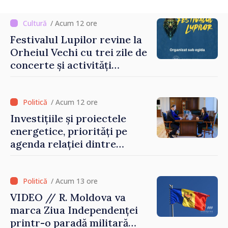
/ Acum 12 ore
Festivalul Lupilor revine la
Orheiul Vechi cu trei zile de
concerte și activități
culturale
/ Acum 12 ore
Investițiile și proiectele
energetice, priorități pe
agenda relației dintre
Moldova și SUA
/ Acum 13 ore
VIDEO // R. Moldova va
marca Ziua Independenței
printr-o paradă militară