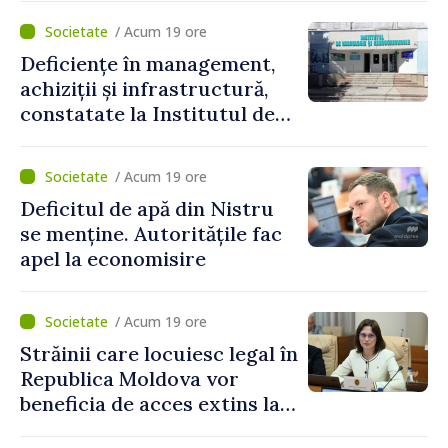
de Guvern. Anatolie Nosatîi:
/ Acum 19 ore
„În contextul actual de
Deficiențe în management,
securitate, implementarea
achiziții și infrastructură,
Programului Strategiei
constatate la Institutul de
Naționale de Apărare
Neurologie și
reprezintă un pas esențial
Neurochirurgie „Diomid
pentru consolidarea
/ Acum 19 ore
Gherman”. Ministerul
capacităților de apărare ale
Deficitul de apă din Nistru
Sănătății cere un plan de
statului”
se menține. Autoritățile fac
remediere
apel la economisire
/ Acum 19 ore
Străinii care locuiesc legal în
Republica Moldova vor
beneficia de acces extins la
mecanismele de incluziune