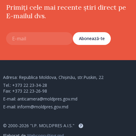
Primiți cele mai recente știri direct pe
E-mailul dvs.
Abonează-te
Adresa: Republica Moldova, Chișinău, str.Puskin, 22
Tel.:
+373 22 23-34-28
Fax: +373 22 23-26-98
E-mail:
anticamera@moldpres.gov.md
E-mail:
inform@moldpres.gov.md
© 2000-2026 "I.P. MOLDPRES A.I.S."
?
Elaborat de
Webconsulting.md