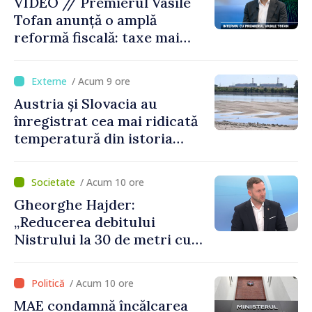
VIDEO // Premierul Vasile
Tofan anunță o amplă
reformă fiscală: taxe mai
mici pe muncă, impozite mai
mari pentru bănci, tutun și
/ Acum 9 ore
jocurile de noroc
Austria și Slovacia au
înregistrat cea mai ridicată
temperatură din istoria
măsurătorilor
/ Acum 10 ore
Gheorghe Hajder:
„Reducerea debitului
Nistrului la 30 de metri cubi
pe secundă ar însemna o
„catastrofă naturală”
/ Acum 10 ore
MAE condamnă încălcarea