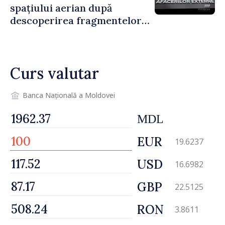
spațiului aerian după
descoperirea fragmentelor
dronei de la Văleni
Curs valutar
Banca Națională a Moldovei
MDL
EUR
19.6237
USD
16.6982
GBP
22.5125
RON
3.8611