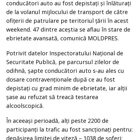
conducători auto au fost depistați și înlăturați
de la volanul mijlocului de transport de către
ofițerii de patrulare pe teritoriul țării în acest
weekend. 47 dintre aceștia se aflau în stare de
ebrietate avansată, comunică MOLDPRES.
Potrivit datelor Inspectoratului Național de
Securitate Publică, pe parcursul zilelor de
odihnă, șapte conducători auto s-au ales cu
dosare contravenționale după ce au fost
depistați cu grad minim de ebrietate, iar alții
șase au refuzat să treacă testarea
alcoolscopică.
În aceeași perioadă, alți peste 2200 de
participanți la trafic au fost sancționați pentru:
depășirea limitei de viteză – 1038 de șoferi;