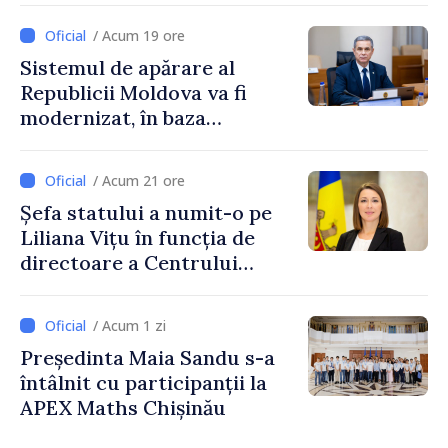
/ Acum 19 ore
Sistemul de apărare al
Republicii Moldova va fi
modernizat, în baza
Programului de
implementare a Strategiei
/ Acum 21 ore
Naționale de Apărare
Șefa statului a numit-o pe
Liliana Vițu în funcția de
directoare a Centrului
pentru Comunicare
Strategică și Contracarare a
/ Acum 1 zi
Dezinformării
Președinta Maia Sandu s-a
întâlnit cu participanții la
APEX Maths Chișinău