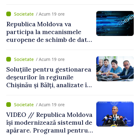
din Chișinău
/ Acum 19 ore
Republica Moldova va
participa la mecanismele
europene de schimb de date
ADN
/ Acum 19 ore
Soluțiile pentru gestionarea
deșeurilor în regiunile
Chișinău și Bălți, analizate în
cadrul unui proiect național
/ Acum 19 ore
VIDEO // Republica Moldova
își modernizează sistemul de
apărare. Programul pentru
perioada 2026–2030, aprobat