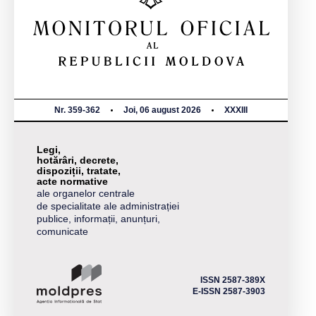
Nr. 359-362
Joi, 06 august 2026
XXXIII
Legi,
hotărâri, decrete,
dispoziții, tratate,
acte normative
ale organelor centrale
de specialitate ale administrației
publice, informații, anunțuri,
comunicate
ISSN 2587-389X
E-ISSN 2587-3903