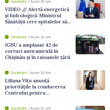
/ Acum 20 ore
VIDEO // Alertă energetică
și hidrologică: Ministrul
Sănătății cere spitalelor să-și
consolideze pregătirea
pentru situații excepționale
/ Acum 20 ore
IGSU a amplasat 42 de
corturi anticaniculă în
Chișinău și în raioanele țării
/ Acum 20 ore
Liliana Vițu anunță
prioritățile la conducerea
Centrului pentru
Comunicare Strategică și
Contracarare a
/ Acum 21 ore