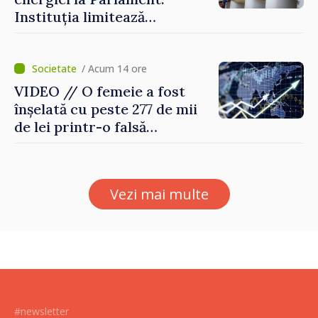
Instituția limitează
consumul de electricitate și
apă caldă
/ Acum 14 ore
VIDEO // O femeie a fost
înșelată cu peste 277 de mii
de lei printr-o falsă
platformă de investiții online
Vezi mai multe
#newsletter