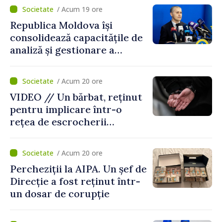
socială și financiară
/ Acum 19 ore
Republica Moldova își
consolidează capacitățile de
analiză și gestionare a
riscurilor la adresa
securității naționale.
/ Acum 20 ore
Metodologia aprobată de
VIDEO // Un bărbat, reținut
Guvern
pentru implicare într-o
rețea de escrocherii
telefonice. Ar fi recrutat
curieri și colectat banii
/ Acum 20 ore
obținuți ilegal
Percheziții la AIPA. Un șef de
Direcție a fost reținut într-
un dosar de corupție