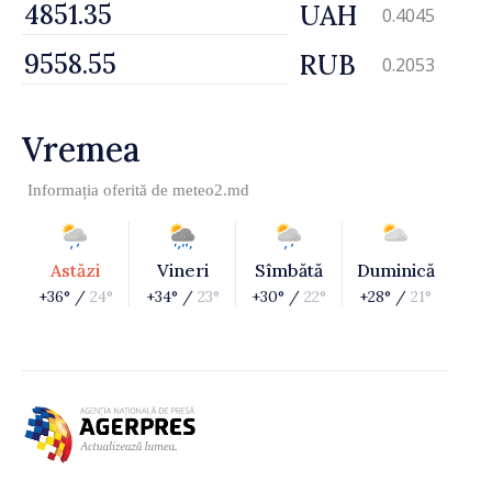
UAH
0.4045
RUB
0.2053
Vremea
Informația oferită de
meteo2.md
Astăzi
Vineri
Sîmbătă
Duminică
+36° /
24°
+34° /
23°
+30° /
22°
+28° /
21°