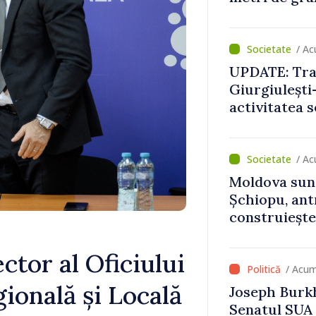
aerian
/ Ac
UPDATE: Traf
Giurgiulești-
activitatea s
normale
/ Ac
Moldova sun
Șchiopu, an
construiește
Britanie și 
ctor al Oficiului
/ Acum
ională și Locală
Joseph Burkh
Senatul SUA î