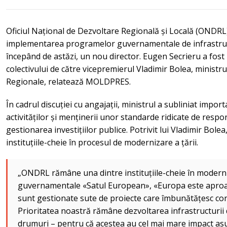
Oficiul Național de Dezvoltare Regională și Locală (ONDRL)
implementarea programelor guvernamentale de infrastructu
începând de astăzi, un nou director. Eugen Secrieru a fost 
colectivului de către vicepremierul Vladimir Bolea, ministru 
Regionale, relatează MOLDPRES.
În cadrul discuției cu angajații, ministrul a subliniat import
activităților și menținerii unor standarde ridicate de respo
gestionarea investițiilor publice. Potrivit lui Vladimir Bo
instituțiile-cheie în procesul de modernizare a țării.
„ONDRL rămâne una dintre instituțiile-cheie în moderni
guvernamentale «Satul European», «Europa este aproap
sunt gestionate sute de proiecte care îmbunătățesc cond
Prioritatea noastră rămâne dezvoltarea infrastructurii 
drumuri – pentru că acestea au cel mai mare impact asupr