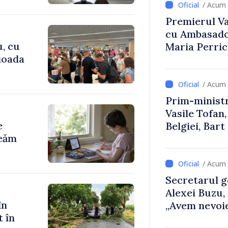
/ Acum 
Premierul Vas
cu Ambasador
u, cu
Maria Perri
rioada
/ Acum 
Prim-ministr
Vasile Tofan,
e
Belgiei, Bar
reăm
despre parcu
Republicii M
/ Acum 
Secretarul g
Alexei Buzu,
în
„Avem nevoie
t în
dumneavoast