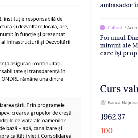
ambasador î
, instituție responsabilă de
ră și dezvoltare locală, are,
/ Acum
numit în funcție și prezentat
Forumul Dias
al Infrastructurii și Dezvoltării
minuni ale M
care își prop
din diaspora
anța asigurării continuității
nsabilitate și transparență în
lea, ONDRL rămâne una dintre
Curs val
Banca Naționa
zarea țării. Prin programele
e», crearea grupelor de creșă,
ițiile de viață ale oamenilor.
de bază – apă, canalizare și
a calității vieții. Consolidarea