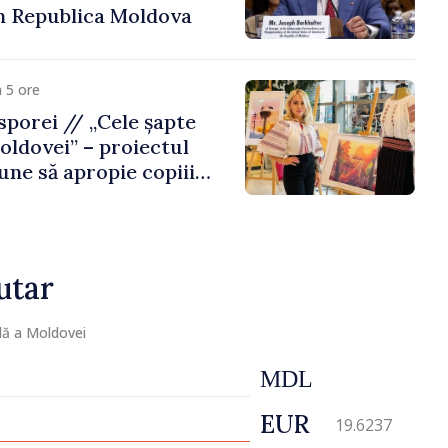
n Republica Moldova
 5 ore
porei // „Cele șapte
oldovei” – proiectul
une să apropie copiii
 de țara de origine
utar
lă a Moldovei
MDL
EUR
19.6237