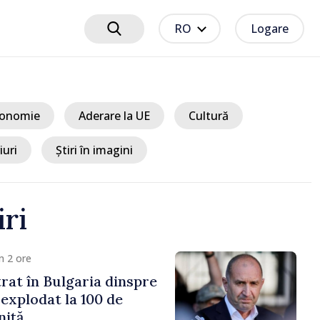
RO
Logare
onomie
Aderare la UE
Cultură
iuri
Știri în imagini
iri
m 2 ore
trat în Bulgaria dinspre
 explodat la 100 de
niță