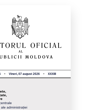
6
Vineri, 07 august 2026
XXXIII
ete,
tate,
ve
centrale
 ale administrației