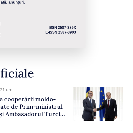
ații, anunțuri,
ISSN 2587-389X
E-ISSN 2587-3903
ficiale
21 ore
e cooperării moldo-
tate de Prim-ministrul
 și Ambasadorul Turciei,
fa Sertel