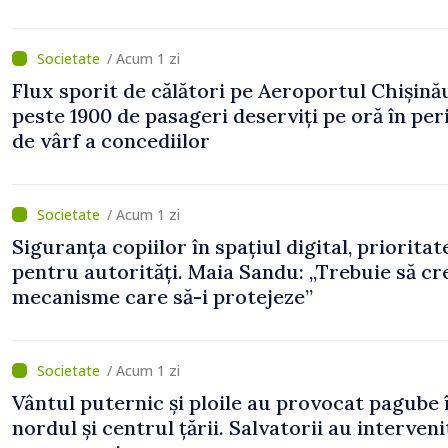
/ Acum 1 zi
Flux sporit de călători pe Aeroportul Chișină
peste 1900 de pasageri deserviți pe oră în pe
de vârf a concediilor
/ Acum 1 zi
Siguranța copiilor în spațiul digital, prioritat
pentru autorități. Maia Sandu: „Trebuie să c
mecanisme care să-i protejeze”
/ Acum 1 zi
Vântul puternic și ploile au provocat pagube 
nordul și centrul țării. Salvatorii au interveni