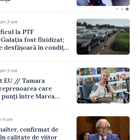
um 3 ore
icul la PTF
Galația fost fluidizat;
e desfășoară în condiții
um 3 ore
t EU // Tamara
treprenoarea care
 punți între Marea
Republica Moldova
 4 ore
alter, confirmat de
n calitate de viitor