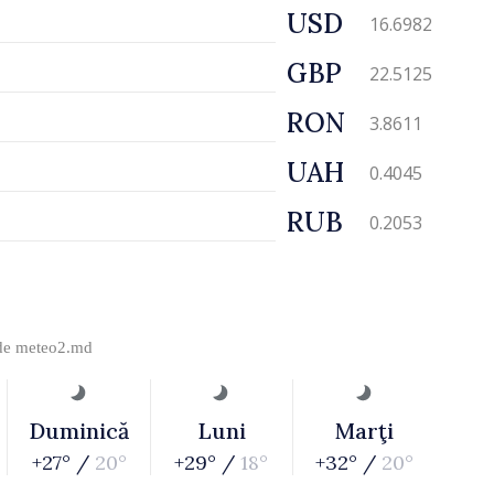
USD
16.6982
GBP
22.5125
RON
3.8611
UAH
0.4045
RUB
0.2053
 de
meteo2.md
Duminică
Luni
Marţi
+27° /
20°
+29° /
18°
+32° /
20°