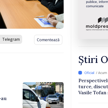
publice, inform
comunicate
Telegram
Comentează
Știri O
/ Acum 
Perspectivel
turce, discu
Vasile Tofan
-au
Uygar Musta