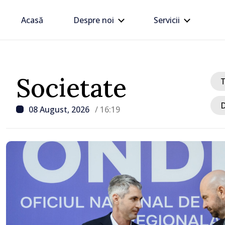
Acasă
Despre noi
Servicii
Societate
D
08 August, 2026
/ 16:19
/ Acum 43 minute
Ministerul Apărării Nați
României, despre drona
în Bulgaria: Radarele no