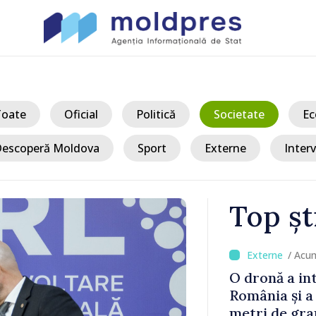
Toate
Oficial
Politică
Societate
Ec
escoperă Moldova
Sport
Externe
Interv
Top șt
/ Acu
onale al
O dronă a in
 explodată
România și a
astre nu au
metri de gra