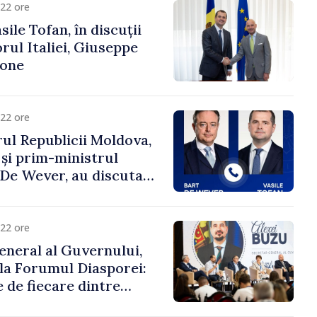
22 ore
ile Tofan, în discuții
ul Italiei, Giuseppe
cone
22 ore
ul Republicii Moldova,
 și prim-ministrul
t De Wever, au discutat
rsul european al
oldova.
22 ore
eneral al Guvernului,
 la Forumul Diasporei:
 de fiecare dintre
ră pentru a construi