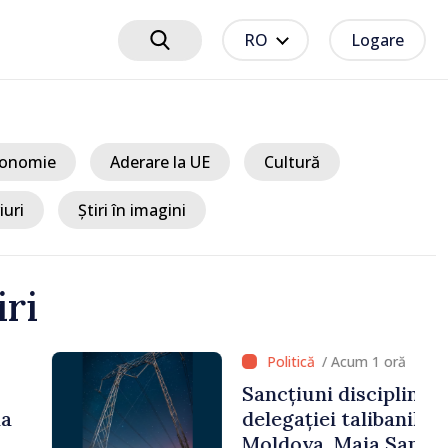
RO
Logare
onomie
Aderare la UE
Cultură
iuri
Știri în imagini
iri
 1 oră
ciplinare după vizita
libanilor în Republica
a Sandu: „Este rușinos