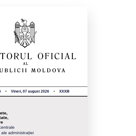
6
Vineri, 07 august 2026
XXXIII
ete,
tate,
ve
centrale
 ale administrației