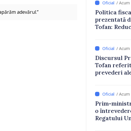
/ Acum 
Politica fisc
 apărăm adevărul.”
prezentată d
Tofan: Reduc
stimularea in
mai echitabi
/ Acum 
Discursul Pr
Tofan referit
prevederi ale
anul 2027
/ Acum 
Prim-ministr
o întrevede
Regatului Uni
Irlandei de 