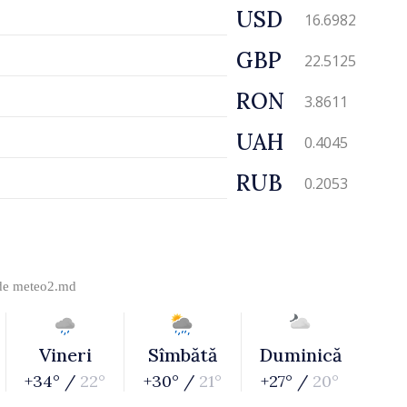
USD
16.6982
GBP
22.5125
RON
3.8611
UAH
0.4045
RUB
0.2053
 de
meteo2.md
Vineri
Sîmbătă
Duminică
+34° /
22°
+30° /
21°
+27° /
20°