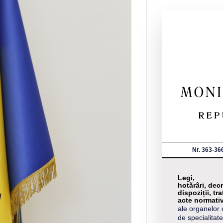
Nr. 363-36
Legi,
hotărâri, decr
dispoziții, tra
acte normati
ale organelor 
de specialitate