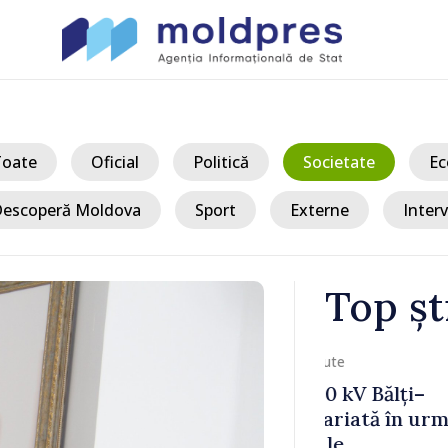
Toate
Oficial
Politică
Societate
Ec
escoperă Moldova
Sport
Externe
Interv
Top șt
/ Acum
 Bălți–
Sancțiuni dis
tă în urma
delegației ta
Moldova. Mai