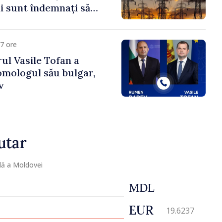
 sunt îndemnați să
că
7 ore
ul Vasile Tofan a
omologul său bulgar,
v
utar
lă a Moldovei
MDL
EUR
19.6237