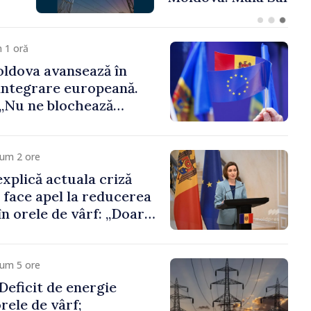
 funcții înalte nu
ica statului”
 1 oră
ldova avansează în
integrare europeană.
„Nu ne blochează
cum 2 ore
xplică actuala criză
i face apel la reducerea
n orele de vârf: „Doar
 menține prețurile la
 mic”
cum 5 ore
eficit de energie
orele de vârf;