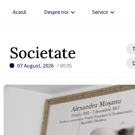
Acasă
Despre noi
Servicii
Societate
D
07 August, 2026
/ 00:05
/ Acum 46 minute
Linia electrică de 330 kV
Dnestrovsk, grav avaria
calamităților naturale