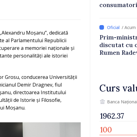
consumatorii
economiseas
/ Acum 
a „Alexandru Moșanu”, dedicată
Prim-ministr
nte al Parlamentului Republicii
discutat cu 
uperare a memoriei naționale și
Rumen Rade
ante personalități ale istoriei
or Grosu, conducerea Universității
micianul Demir Dragnev, fiul
Curs val
nu, directoarea Institutului
ții de Istorie și Filosofie,
Banca Naționa
ului Moșanu.