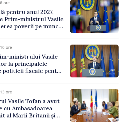
8 ore
ală pentru anul 2027,
e Prim-ministrul Vasile
erea poverii pe muncă,
vestițiilor și o taxare
lă
10 ore
im-ministrului Vasile
or la principalele
 politicii fiscale pentru
13 ore
ul Vasile Tofan a avut
re cu Ambasadoarea
t al Marii Britanii și
Nord, Fern Horine