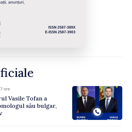
ații, anunțuri,
ISSN 2587-389X
E-ISSN 2587-3903
ficiale
7 ore
ul Vasile Tofan a
omologul său bulgar,
v