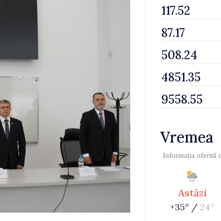
Vremea
Informația oferită
Astăzi
+35° /
24°