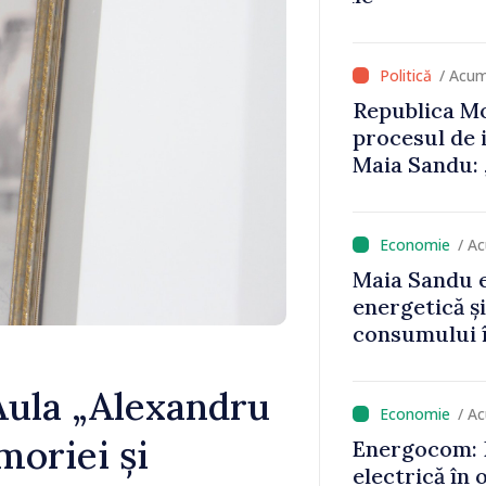
că oameni cu
cunosc polit
/ Acum
Republica Mo
procesul de 
Maia Sandu: 
niciun stat”
/ A
Maia Sandu e
energetică ș
consumului î
astfel putem
un nivel mai
Aula „Alexandru
/ A
moriei și
Energocom: D
electrică în 