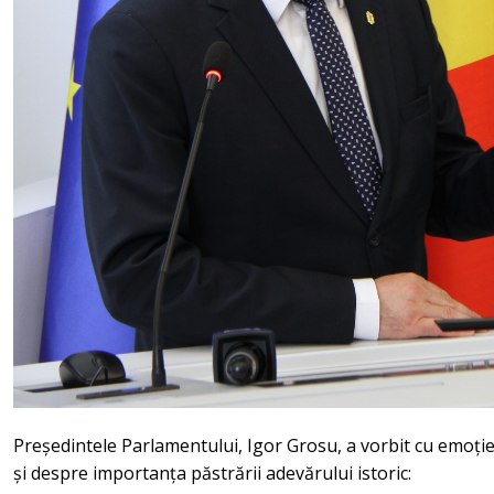
Președintele Parlamentului, Igor Grosu, a vorbit cu emoți
și despre importanța păstrării adevărului istoric: