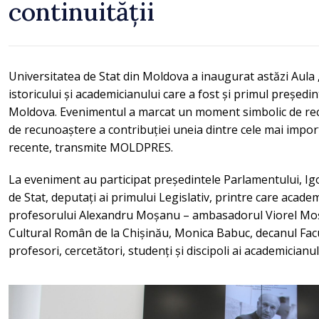
continuității
Universitatea de Stat din Moldova a inaugurat astăzi Aul
istoricului și academicianului care a fost și primul președi
Moldova. Evenimentul a marcat un moment simbolic de rec
de recunoaștere a contribuției uneia dintre cele mai import
recente, transmite MOLDPRES.
La eveniment au participat președintele Parlamentului, Ig
de Stat, deputați ai primului Legislativ, printre care acade
profesorului Alexandru Moșanu – ambasadorul Viorel Moșa
Cultural Român de la Chișinău, Monica Babuc, decanul Facultă
profesori, cercetători, studenți și discipoli ai academician