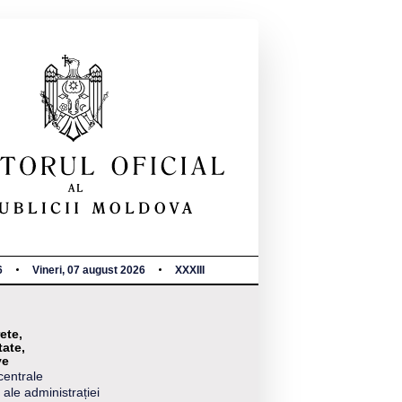
6
Vineri, 07 august 2026
XXXIII
ete,
tate,
ve
centrale
 ale administrației