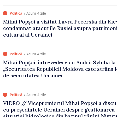
de evaluare și de coordonare instituțională”
/ Acum 4 zile
Mihai Popșoi a vizitat Lavra Pecerska din Kiev
condamnat atacurile Rusiei asupra patrimoni
cultural al Ucrainei
/ Acum 4 zile
Mihai Popșoi, întrevedere cu Andrii Sybiha la 
„Securitatea Republicii Moldova este strâns 
de securitatea Ucrainei”
/ Acum 4 zile
VIDEO // Vicepremierul Mihai Popșoi a discu
cu președintele Ucrainei despre gestionarea
situației hidrologice din bazinul râului Nistru