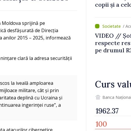
copii și a ce
temporară d
a Moldova sprijină pe
/ A
ică desfășurată de Direcția
VIDEO // Șof
da anilor 2015 – 2025, informează
respecte rest
pe drumul R3
lucrări de re
nințare clară la adresa securității
Curs val
scos la iveală amploarea
ijloace militare, cât și prin
Banca Naționa
ritatea deplină cu Ucraina și
tinuarea ingerinței ruse”, a
a atacurilor cibernetice,