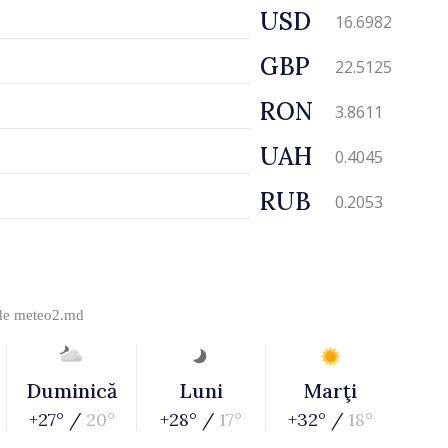
USD
16.6982
GBP
22.5125
RON
3.8611
UAH
0.4045
RUB
0.2053
 de
meteo2.md
Duminică
Luni
Marţi
+27° /
20°
+28° /
17°
+32° /
18°