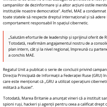
campaniilor de dezinformare și a altor acțiuni ostile meni
instituțiile noastre democratice”. Astfel, MAE a condamnat 
toate statele să respecte dreptul internațional și să ader
comportament responsabil în spațiul cibernetic.
„Salutăm eforturile de leadership și sprijinul oferit de 
Totodată, reafirmăm angajamentul nostru de a consolida
plan intern, cât și la nivel regional, împreună cu partene
a conchis MAE.
Regatul Unit a publicat o serie de concluzii privind campan
Direcția Principală de Informații a Federației Ruse (GRU) în
care este menționat că „GRU a utilizat operațiuni cibernet
militară a Rusiei”.
Totodată, Marea Britanie a anunțat vineri că a instituit sa
spioni ruși, hackeri și agenții pentru ceea a calificat drept