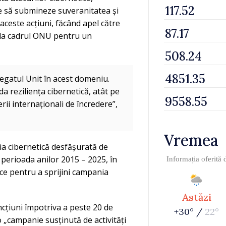
te să submineze suveranitatea și
aceste acțiuni, făcând apel către
e la cadrul ONU pentru un
Regatul Unit în acest domeniu.
 reziliența cibernetică, atât pe
rii internaționali de încredere”,
Vremea
ia cibernetică desfășurată de
 perioada anilor 2015 – 2025, în
Informația oferită
ice pentru a sprijini campania
Astăzi
ncțiuni împotriva a peste 20 de
+30° /
22°
 o „campanie susținută de activități