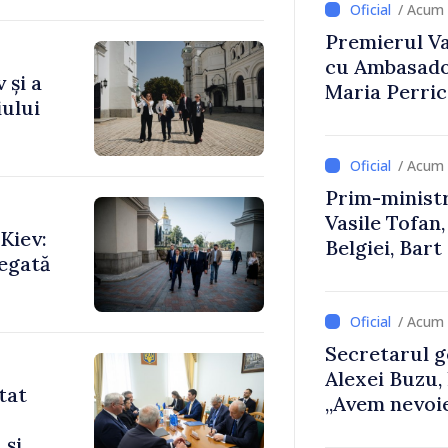
/ Acum 
Premierul Vas
cu Ambasador
 și a
Maria Perri
ului
/ Acum 
Prim-ministr
Vasile Tofan,
Kiev:
Belgiei, Bar
legată
despre parcu
Republicii M
/ Acum 
Secretarul g
Alexei Buzu,
tat
„Avem nevoie
dumneavoast
 și