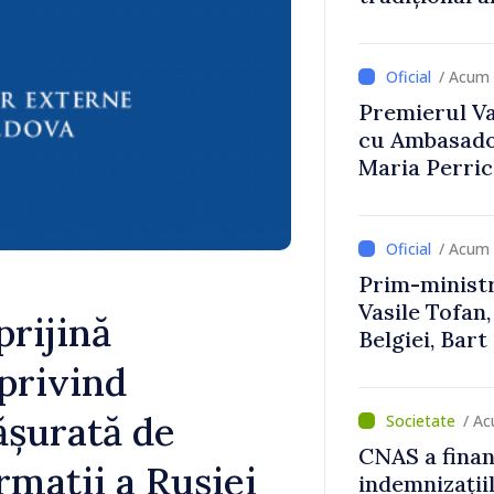
Uygar Musta
/ Acum 
Premierul Vas
cu Ambasador
Maria Perri
/ Acum 
Prim-ministr
Vasile Tofan,
rijină
Belgiei, Bar
despre parcu
 privind
Republicii M
ășurată de
/ A
CNAS a finan
rmații a Rusiei
indemnizațiil