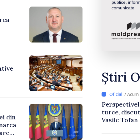
publice, inform
comunicate
area
ative
Știri O
/ Acum 
Perspectivel
turce, discu
ei din
Vasile Tofan
rnarea
Uygar Musta
oare