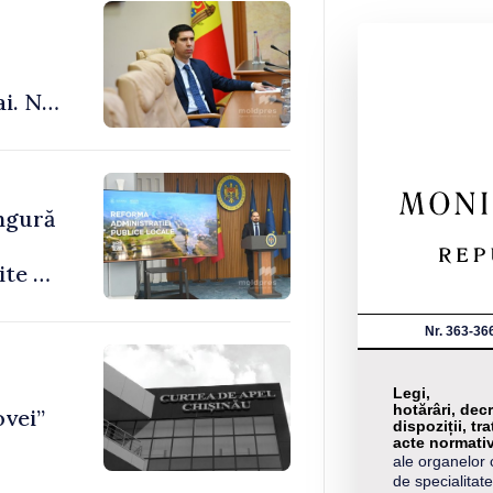
ai. Nu
le”
ingură
ite de
Nr. 363-36
Legi,
hotărâri, decr
ovei”
dispoziții, tra
acte normati
ale organelor 
de specialitate