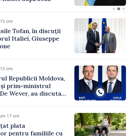
fa Sertel
15 ore
ile Tofan, în discuții
ul Italiei, Giuseppe
cone
15 ore
ul Republicii Moldova,
 și prim-ministrul
t De Wever, au discutat
rsul european al
oldova.
cum 17 ore
țat plata
or pentru familiile cu