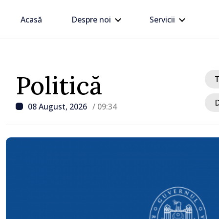
Acasă
Despre noi
Servicii
Politică
D
08 August, 2026
/ 09:34
/ Acum 12 ore
Zelenski a ajuns în Serbi
sa vizită în acest stat ali
tradițional al Rusiei du