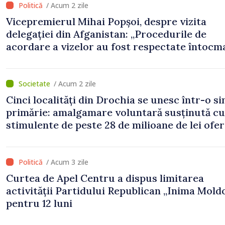
/ Acum 2 zile
Vicepremierul Mihai Popșoi, despre vizita
delegației din Afganistan: „Procedurile de
acordare a vizelor au fost respectate întocm
s-au constatat încălcări ale prevederilor lega
/ Acum 2 zile
Cinci localități din Drochia se unesc într-o s
primărie: amalgamare voluntară susținută cu
stimulente de peste 28 de milioane de lei ofer
Guvern
/ Acum 3 zile
Curtea de Apel Centru a dispus limitarea
activității Partidului Republican „Inima Mold
pentru 12 luni