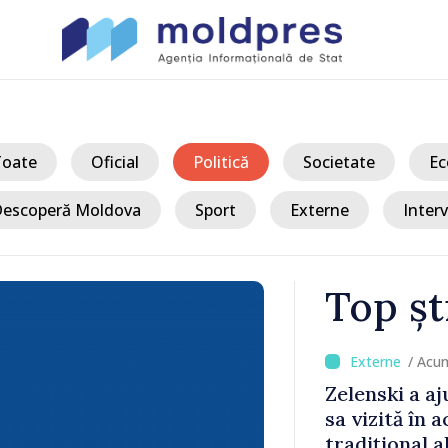
Toate
Oficial
Politică
Societate
Ec
escoperă Moldova
Sport
Externe
Interv
Top șt
/ Acum 
a, în prima
Perspectivel
at
turce, discu
pă 2022
Vasile Tofan