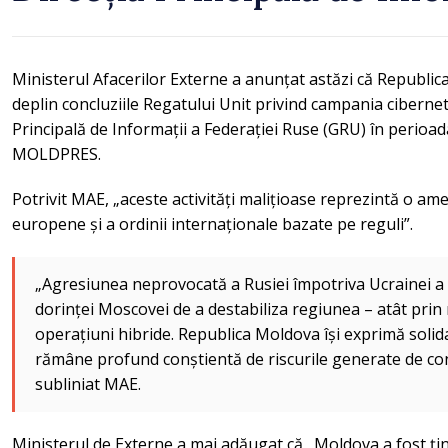
Ministerul Afacerilor Externe a anunțat astăzi că Republic
deplin concluziile Regatului Unit privind campania cibernet
Principală de Informații a Federației Ruse (GRU) în perioa
MOLDPRES.
Potrivit MAE, „aceste activități malițioase reprezintă o ame
europene și a ordinii internaționale bazate pe reguli”.
„Agresiunea neprovocată a Rusiei împotriva Ucrainei a 
dorinței Moscovei de a destabiliza regiunea – atât prin m
operațiuni hibride. Republica Moldova își exprimă solida
rămâne profund conștientă de riscurile generate de con
subliniat MAE.
Ministerul de Externe a mai adăugat că „Moldova a fost țint