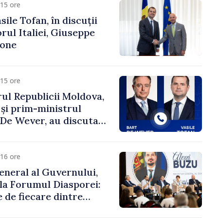
15 ore
ile Tofan, în discuții
ul Italiei, Giuseppe
cone
15 ore
ul Republicii Moldova,
 și prim-ministrul
t De Wever, au discutat
rsul european al
oldova.
16 ore
eneral al Guvernului,
 la Forumul Diasporei:
 de fiecare dintre
ră pentru a construi