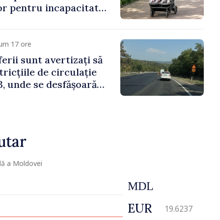
lor pentru incapacitate
e muncă
cum 17 ore
erii sunt avertizați să
ricțiile de circulație
, unde se desfășoară
parație
utar
lă a Moldovei
MDL
EUR
19.6237