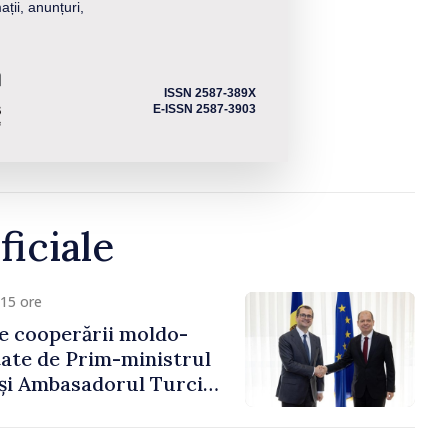
ații, anunțuri,
ISSN 2587-389X
E-ISSN 2587-3903
ficiale
15 ore
e cooperării moldo-
tate de Prim-ministrul
 și Ambasadorul Turciei,
fa Sertel