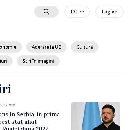
RO
Logare
onomie
Aderare la UE
Cultură
iuri
Știri în imagini
iri
15 ore
e cooperării moldo-
tate de Prim-ministrul
 și Ambasadorul Turciei,