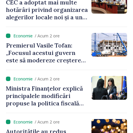
CEC a adoptat mai multe
hotărâri privind organizarea
alegerilor locale noi și a unui
referendum local în satul
Delacău, raionul Anenii Noi
/ Acum 2 ore
Premierul Vasile Tofan:
„Focusul acestui guvern
este să modereze creșterea
prețurilor la imobiliare”
/ Acum 2 ore
Ministra Finanțelor explică
principalele modificări
propuse la politica fiscală
2027 privind impozitul pe
venit
/ Acum 2 ore
Autoritățile au redus