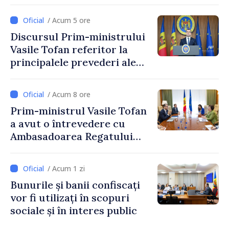
Reducerea poverii pe muncă,
stimularea investițiilor și o
/ Acum 5 ore
taxare mai echitabilă
Discursul Prim-ministrului
Vasile Tofan referitor la
principalele prevederi ale
politicii fiscale pentru anul
2027
/ Acum 8 ore
Prim-ministrul Vasile Tofan
a avut o întrevedere cu
Ambasadoarea Regatului
Unit al Marii Britanii și
Irlandei de Nord, Fern
/ Acum 1 zi
Horine
Bunurile și banii confiscați
vor fi utilizați în scopuri
sociale și în interes public