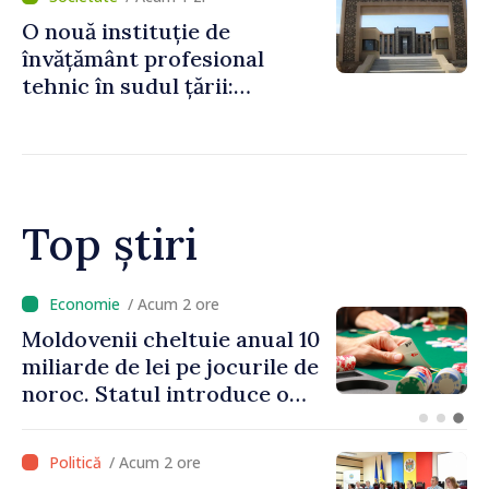
de lei
O nouă instituție de
învățământ profesional
tehnic în sudul țării:
Guvernul a aprobat
înființarea Colegiului moldo-
turc la Comrat
Top știri
/ Acum 45 minute
Energocom: Deficit de
energie electrică în orele de
vârf; consumatorii sunt
îndemnați să economisească
/ Acum 2 ore