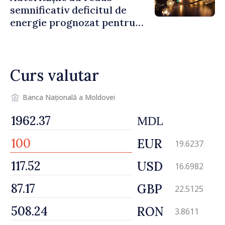
semnificativ deficitul de
energie prognozat pentru
astăzi
Curs valutar
Banca Națională a Moldovei
MDL
EUR
19.6237
USD
16.6982
GBP
22.5125
RON
3.8611