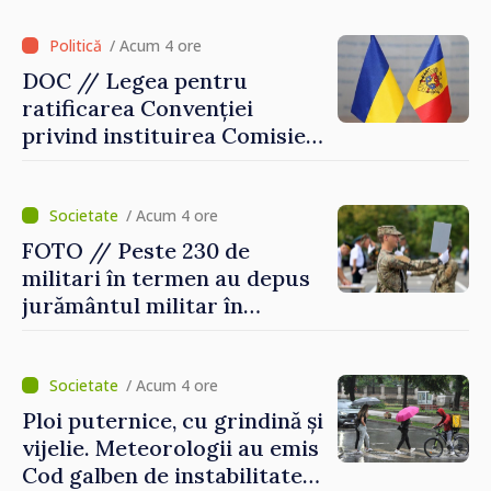
Străinătate, vor fi premiați
/ Acum 4 ore
DOC // Legea pentru
ratificarea Convenției
privind instituirea Comisiei
Internaționale de Reclamații
pentru Ucraina, publicată în
Monitorul Oficial
/ Acum 4 ore
FOTO // Peste 230 de
militari în termen au depus
jurământul militar în
garnizoana Chișinău
/ Acum 4 ore
Ploi puternice, cu grindină și
vijelie. Meteorologii au emis
Cod galben de instabilitate