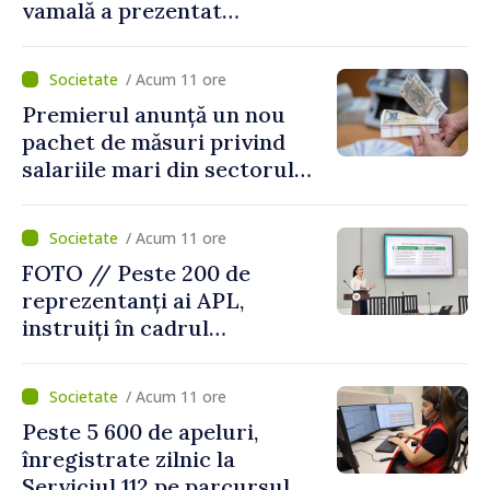
vamală a prezentat
facilitățile oferite la
revenirea în țară
/ Acum 11 ore
Premierul anunță un nou
pachet de măsuri privind
salariile mari din sectorul
public
/ Acum 11 ore
FOTO // Peste 200 de
reprezentanți ai APL,
instruiți în cadrul
Platformelor Locale de
Mediu privind aplicarea a
/ Acum 11 ore
două regulamente din
Peste 5 600 de apeluri,
domeniu
înregistrate zilnic la
Serviciul 112 pe parcursul