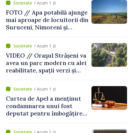
/ Acum 1 zi
FOTO // Apa potabilă ajunge
mai aproape de locuitorii din
Suruceni, Nimoreni și
Malcoci, raionul Ialoveni
/ Acum 1 zi
VIDEO // Oraşul Strășeni va
avea un parc modern cu alei
reabilitate, spații verzi și
zone pentru copii
/ Acum 1 zi
Curtea de Apel a menținut
condamnarea unui fost
deputat pentru îmbogățire
ilicită. Acesta va achita
statului peste 2,4 milioane
/ Acum 1 zi