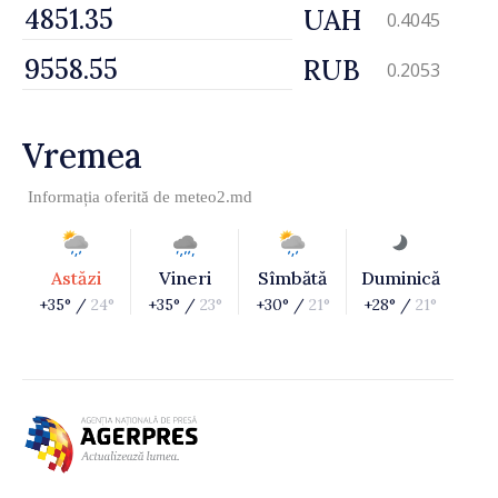
UAH
0.4045
RUB
0.2053
Vremea
Informația oferită de
meteo2.md
Astăzi
Vineri
Sîmbătă
Duminică
+35° /
24°
+35° /
23°
+30° /
21°
+28° /
21°