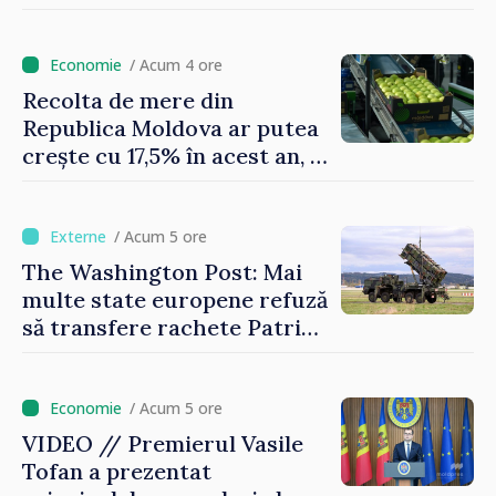
atmosferică
/ Acum 4 ore
Recolta de mere din
Republica Moldova ar putea
crește cu 17,5% în acest an, în
timp ce producția din UE
este estimată în scădere
/ Acum 5 ore
The Washington Post: Mai
multe state europene refuză
să transfere rachete Patriot
Ucrainei
/ Acum 5 ore
VIDEO // Premierul Vasile
Tofan a prezentat