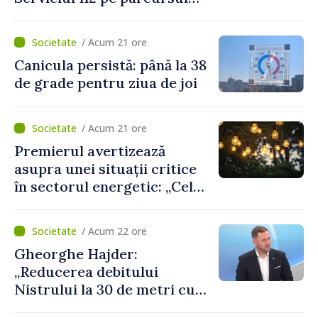
lunii iulie. Cei mai mulți
cetățeni au solicitat
/ Acum 21 ore
ambulanța
Canicula persistă: până la 38
de grade pentru ziua de joi
/ Acum 21 ore
Premierul avertizează
asupra unei situații critice
în sectorul energetic: „Cel
mai probabil, mâine nu vom
putea cumpăra nici curent
/ Acum 22 ore
de avarie”
Gheorghe Hajder:
„Reducerea debitului
Nistrului la 30 de metri cubi
pe secundă ar însemna o