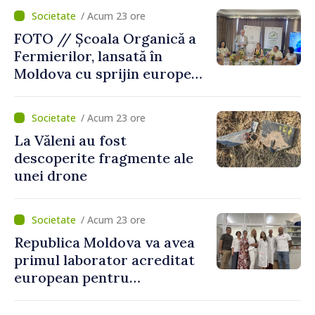
„catastrofă naturală”
/ Acum 23 ore
FOTO // Școala Organică a
Fermierilor, lansată în
Moldova cu sprijin european
pentru dezvoltarea
agriculturii durabile
/ Acum 23 ore
La Văleni au fost
descoperite fragmente ale
unei drone
/ Acum 23 ore
Republica Moldova va avea
primul laborator acreditat
european pentru
diagnosticul virusurilor
viței-de-vie