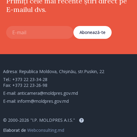
Primiți cele mai recente știri direct pe
E-mailul dvs.
Abonează-te
Adresa: Republica Moldova, Chișinău, str.Puskin, 22
Tel.:
+373 22 23-34-28
Fax: +373 22 23-26-98
E-mail:
anticamera@moldpres.gov.md
E-mail:
inform@moldpres.gov.md
© 2000-2026 "I.P. MOLDPRES A.I.S."
?
Elaborat de
Webconsulting.md