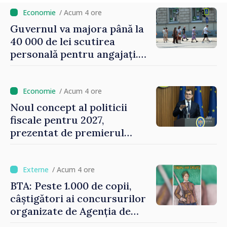
/ Acum 4 ore
Guvernul va majora până la
40 000 de lei scutirea
personală pentru angajați.
Vasile Tofan: „Aproape 800
de milioane de lei îi lăsăm
oamenilor”
/ Acum 4 ore
Noul concept al politicii
fiscale pentru 2027,
prezentat de premierul
Vasile Tofan: „Taxăm mai
puțin munca, stimulăm
investițiile, taxăm viciile și
/ Acum 4 ore
echilibrăm taxarea
BTA: Peste 1.000 de copii,
consumului”
câștigători ai concursurilor
organizate de Agenția de
Stat pentru Bulgarii din