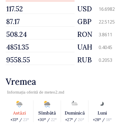
USD
16.6982
GBP
22.5125
RON
3.8611
UAH
0.4045
RUB
0.2053
Vremea
Informația oferită de
meteo2.md
Astăzi
Sîmbătă
Duminică
Luni
+33° /
23°
+30° /
22°
+27° /
20°
+28° /
18°