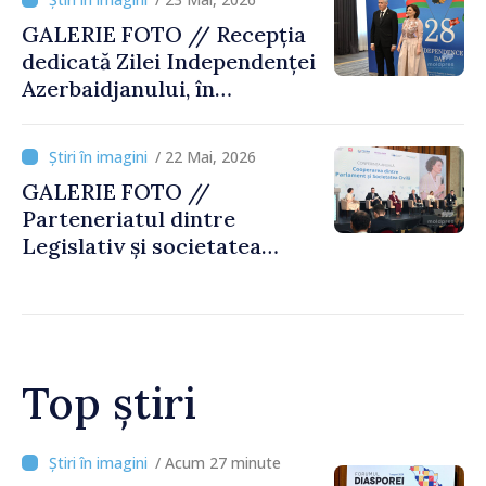
GALERIE FOTO // Recepția
dedicată Zilei Independenței
Azerbaidjanului, în
obiectivul MOLDPRES
/ 22 Mai, 2026
GALERIE FOTO //
Parteneriatul dintre
Legislativ și societatea
civilă, reconfirmat la
conferința anuală de la
Chișinău
Top știri
/ Acum 27 minute