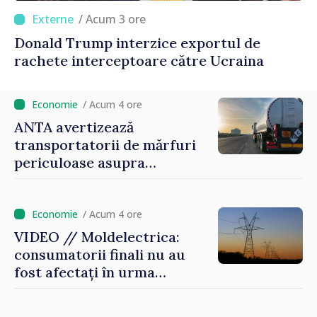
/ Acum 3 ore
Donald Trump interzice exportul de
rachete interceptoare către Ucraina
/ Acum 4 ore
ANTA avertizează
transportatorii de mărfuri
periculoase asupra
riscurilor sporite pe timp de
caniculă
/ Acum 4 ore
VIDEO // Moldelectrica:
consumatorii finali nu au
fost afectați în urma
avarierii Liniei Bălți–
Dnestrovsk. Lucrările de