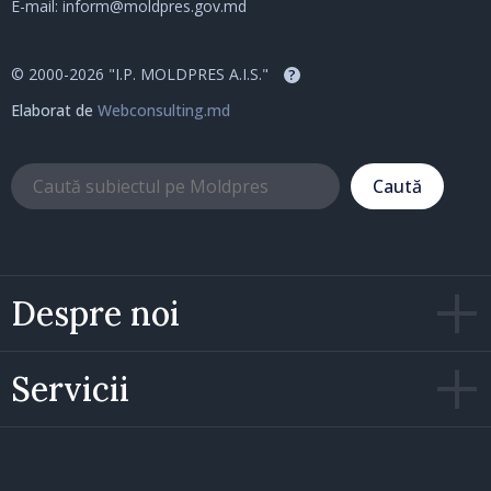
E-mail:
inform@moldpres.gov.md
© 2000-2026 "I.P. MOLDPRES A.I.S."
?
Elaborat de
Webconsulting.md
Caută
Despre noi
Servicii