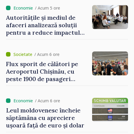
/ Acum 5 ore
Autoritățile și mediul de
afaceri analizează soluții
pentru a reduce impactul
provocărilor energetice
asupra economiei
/ Acum 6 ore
Flux sporit de călători pe
Aeroportul Chișinău, cu
peste 1900 de pasageri
deserviți pe oră în perioada
de vârf a concediilor
/ Acum 6 ore
Leul moldovenesc încheie
săptămâna cu apreciere
ușoară față de euro și dolar