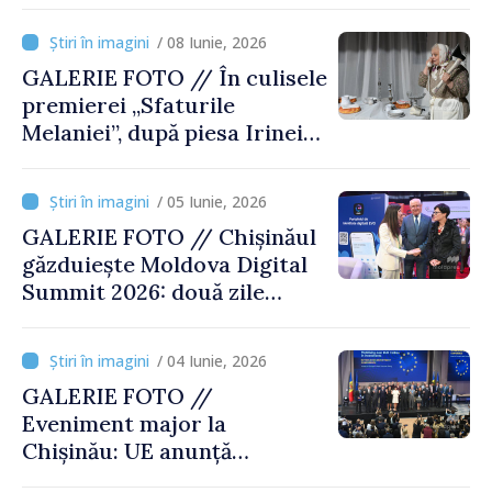
prezentate la Expoziția
„Teroarea de stat în Moldova
/ 08 Iunie, 2026
sovietică. Amploare, victime
GALERIE FOTO // În culisele
și făptași”
premierei „Sfaturile
Melaniei”, după piesa Irinei
Nechit
/ 05 Iunie, 2026
GALERIE FOTO // Chișinăul
găzduiește Moldova Digital
Summit 2026: două zile
dedicate inovației și
transformării digitale
/ 04 Iunie, 2026
GALERIE FOTO //
Eveniment major la
Chișinău: UE anunță
investiții de 1 miliard de euro