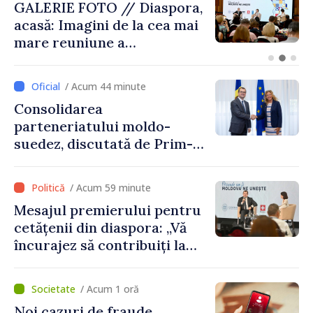
GALERIE FOTO // Diaspora,
acasă: Imagini de la cea mai
mare reuniune a
moldovenilor de peste
hotare
/ Acum 44 minute
Consolidarea
parteneriatului moldo-
suedez, discutată de Prim-
ministrul Vasile Tofan și
Ambasadoarea Suediei,
/ Acum 59 minute
Petra Lärke
Mesajul premierului pentru
cetățenii din diaspora: „Vă
încurajez să contribuiți la
dezvoltarea Republicii
Moldova”
/ Acum 1 oră
Noi cazuri de fraude