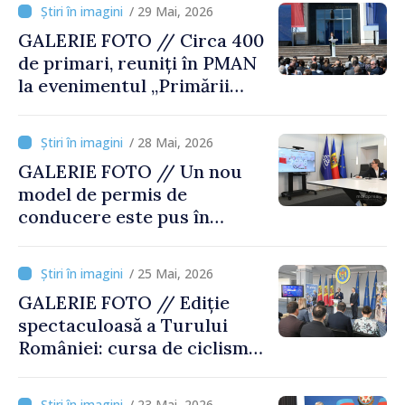
/ 29 Mai, 2026
GALERIE FOTO // Circa 400
de primari, reuniți în PMAN
la evenimentul „Primării
Puternice. Localități
Dezvoltate” . Premierul
/ 28 Mai, 2026
interimar al României,
GALERIE FOTO // Un nou
invitat special
model de permis de
conducere este pus în
circulație în Republica
Moldova
/ 25 Mai, 2026
GALERIE FOTO // Ediție
spectaculoasă a Turului
României: cursa de ciclism
de peste 800 de km leagă
Chișinăul de București
/ 23 Mai, 2026