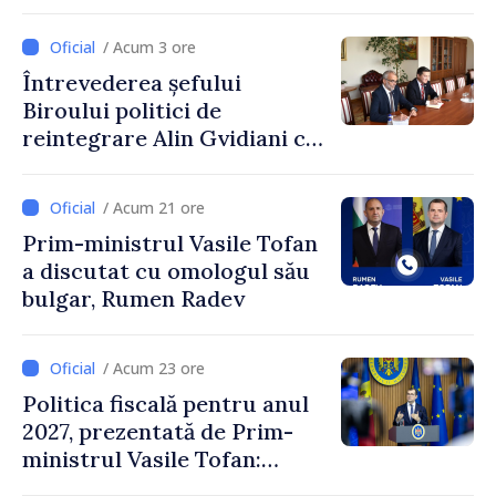
ministrul Vasile Tofan și
Ambasadoarea Suediei,
/ Acum 3 ore
Petra Lärke
Întrevederea șefului
Biroului politici de
reintegrare Alin Gvidiani cu
reprezentanții Misiunii
Comitetului Internațional al
/ Acum 21 ore
Crucii Roșii în Moldova
Prim-ministrul Vasile Tofan
a discutat cu omologul său
bulgar, Rumen Radev
/ Acum 23 ore
Politica fiscală pentru anul
2027, prezentată de Prim-
ministrul Vasile Tofan:
Reducerea poverii pe muncă,