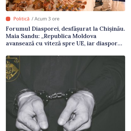
/ Acum 3 ore
Forumul Diasporei, desfășurat la Chișinău.
Maia Sandu: „Republica Moldova
avansează cu viteză spre UE, iar diaspora
poate juca un rol important în
promovarea și susținerea acestui
parcurs”