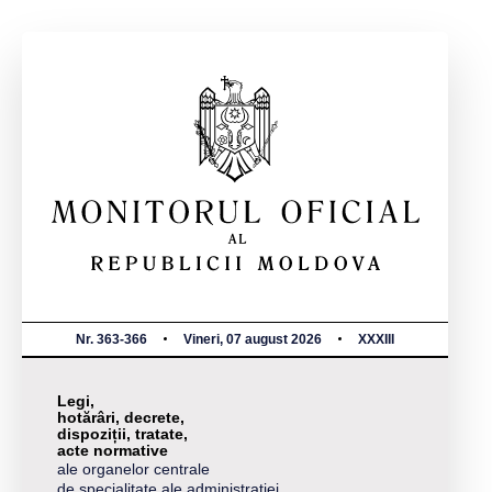
Nr. 363-366
Vineri, 07 august 2026
XXXIII
Legi,
hotărâri, decrete,
dispoziții, tratate,
acte normative
ale organelor centrale
de specialitate ale administrației