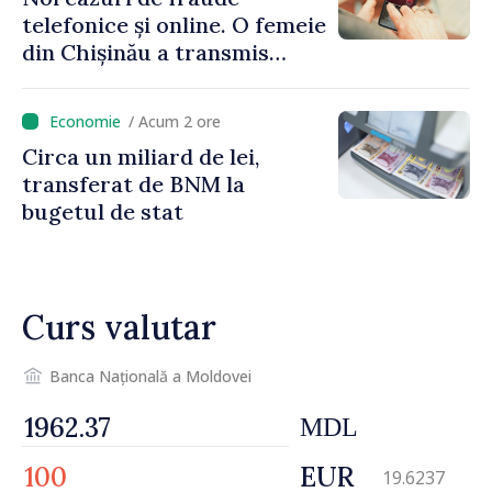
telefonice și online. O femeie
din Chișinău a transmis
escrocilor 990 000 de lei
/ Acum 2 ore
Circa un miliard de lei,
transferat de BNM la
bugetul de stat
Curs valutar
Banca Națională a Moldovei
MDL
EUR
19.6237