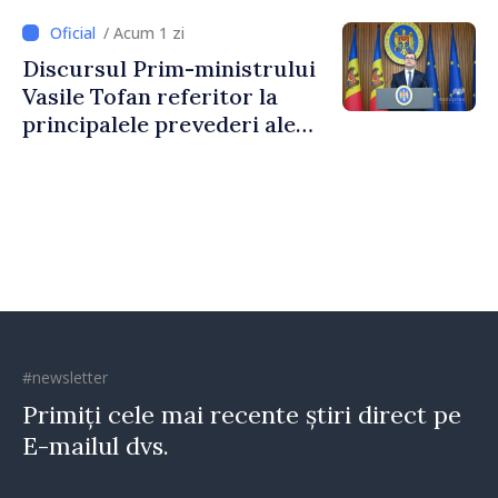
stimularea investițiilor și o
/ Acum 1 zi
taxare mai echitabilă
Discursul Prim-ministrului
Vasile Tofan referitor la
principalele prevederi ale
politicii fiscale pentru anul
2027
#newsletter
Primiți cele mai recente știri direct pe
E-mailul dvs.