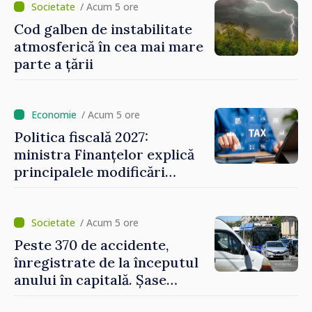
reparație vor fi efectuate în
/ Acum 5 ore
regim prioritar
Cod galben de instabilitate
atmosferică în cea mai mare
parte a țării
/ Acum 5 ore
Politica fiscală 2027:
ministra Finanțelor explică
principalele modificări
privind impozitul pe
bunurile imobiliare, taxele
locale și rutiere
/ Acum 5 ore
Peste 370 de accidente,
înregistrate de la începutul
anului în capitală. Șase
persoane și-au pierdut viața