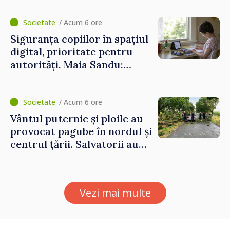
/ Acum 6 ore
Siguranța copiilor în spațiul
digital, prioritate pentru
autorități. Maia Sandu:
„Trebuie să creăm
mecanisme care să-i
protejeze”
/ Acum 6 ore
Vântul puternic și ploile au
provocat pagube în nordul și
centrul țării. Salvatorii au
intervenit în zece cazuri
Vezi mai multe