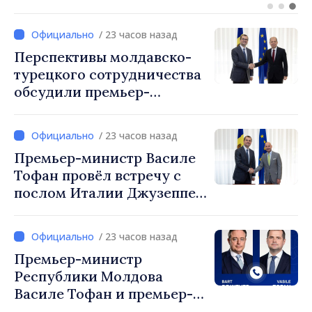
посла в Республике
Молдова
/ 23 часов назад
Перспективы молдавско-
турецкого сотрудничества
обсудили премьер-
министр Василе Тофан и
посол Турции Уйгар
/ 23 часов назад
Мустафа Сертел
Премьер-министр Василе
Тофан провёл встречу с
послом Италии Джузеппе
Мария Перриконе
/ 23 часов назад
Премьер-министр
Республики Молдова
Василе Тофан и премьер-
министр Бельгии Барт де