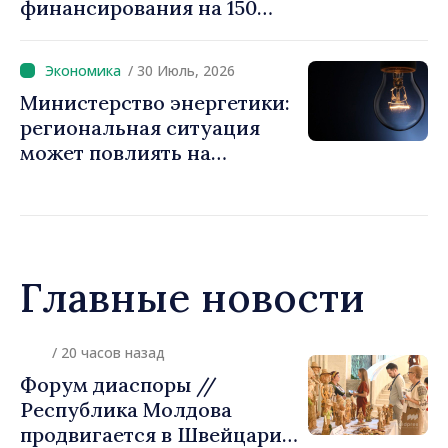
финансирования на 150
миллионов евро
/ 30 Июль, 2026
Министерство энергетики:
региональная ситуация
может повлиять на
доступность
электроэнергии и рост цен.
Граждан призывают
экономить
Главные новости
/ 6 часов назад
Джозеф Беркхалтер
утверждён Сенатом США в
должности будущего