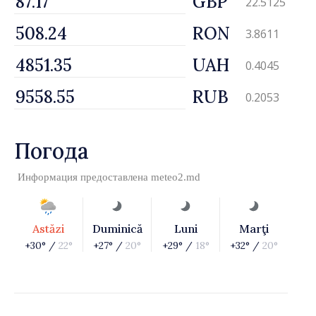
GBP
22.5125
RON
3.8611
UAH
0.4045
RUB
0.2053
Погода
Информация предоставлена
meteo2.md
Astăzi
Duminică
Luni
Marţi
+30° /
22°
+27° /
20°
+29° /
18°
+32° /
20°