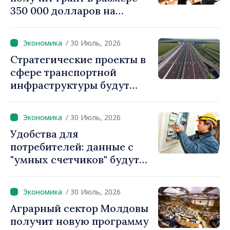
350 000 долларов на
внедрение системы
«Реестр залогов
/ 30 Июль, 2026
движимого имущества»
Стратегические проекты в
сфере транспортной
инфраструктуры будут
реализовываться с
использованием
/ 30 Июль, 2026
ускоренных процедур
Удобства для
получения разрешений
потребителей: данные с
"умных счетчиков" будут
считываться дистанционно
и обрабатываться
/ 30 Июль, 2026
автоматически
Аграрный сектор Молдовы
получит новую программу