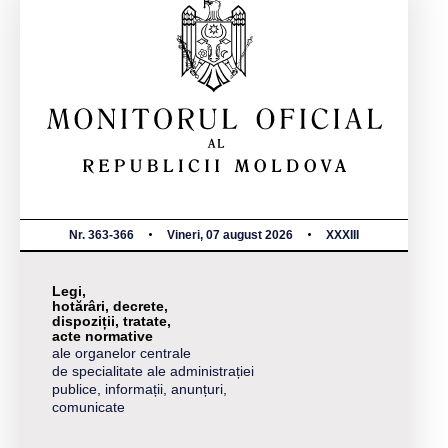
Nr. 363-366
Vineri, 07 august 2026
XXXIII
Legi,
hotărâri, decrete,
dispoziții, tratate,
acte normative
ale organelor centrale
de specialitate ale administrației
publice, informații, anunțuri,
comunicate