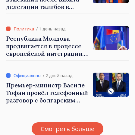
делегации талибов в
Республику Молдова. Майя
Санду: «Позорно, что люди,
занимающие высокие
/ 1 день назад
должности, не знают
Республика Молдова
политики государства»
продвигается в процессе
европейской интеграции.
Майя Санду: «Ни одно
государство нас не
блокирует»
/ 2 дней назад
Премьер-министр Василе
Тофан провёл телефонный
разговор с болгарским
коллегой Руменом
Радевым
Смотреть больше