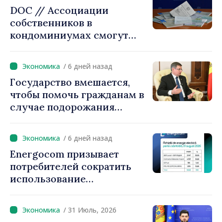
DOC // Ассоциации
собственников в
кондоминиумах смогут
легче получать кредиты на
повышение
/ 6 дней назад
энергоэффективности
Государство вмешается,
многоквартирных домов
чтобы помочь гражданам в
случае подорожания
природного газа.
Председатель парламента
/ 6 дней назад
Игорь Гросу:
Energocom призывает
«Правительство
потребителей сократить
предложит решения, мы не
использование
можем оставить людей
электроэнергии в часы пик
один на один с ростом
цен»
/ 31 Июль, 2026