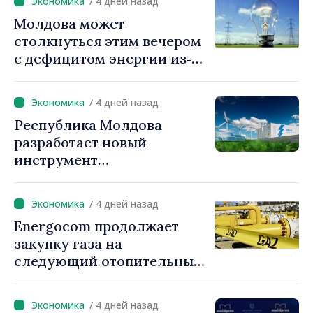
/ 4 дней назад
Молдова может
столкнуться этим вечером
с дефицитом энергии из‑за
ситуации в регионе.
Власти призывают граждан
/ 4 дней назад
экономить
Республика Молдова
электроэнергию
разработает новый
инструмент
гарантирования кредитов
для инвестиций в системы
/ 4 дней назад
накопления энергии
Energocom продолжает
закупку газа на
следующий отопительный
сезон
/ 4 дней назад