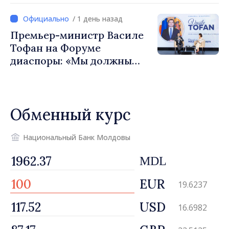
Вевер обсудили
/ 1 день назад
европейский путь
Премьер-министр Василе
Республики Молдова
Тофан на Форуме
диаспоры: «Мы должны
вернуть людям оптимизм и
уверенность в том, что
Республика Молдова
Обменный курс
движется в правильном
направлении»
Национальный Банк Молдовы
MDL
EUR
19.6237
USD
16.6982