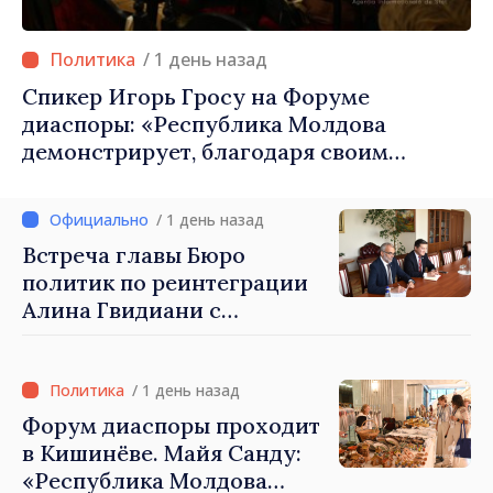
/ 1 день назад
Спикер Игорь Гросу на Форуме
диаспоры: «Республика Молдова
демонстрирует, благодаря своим
гражданам в стране и за рубежом, что
заслуживает стать частью большой
/ 1 день назад
европейской семьи»
Встреча главы Бюро
политик по реинтеграции
Алина Гвидиани с
представителями Миссии
Международного Комитета
Красного Креста в
/ 1 день назад
Молдове
Форум диаспоры проходит
в Кишинёве. Майя Санду:
«Республика Молдова