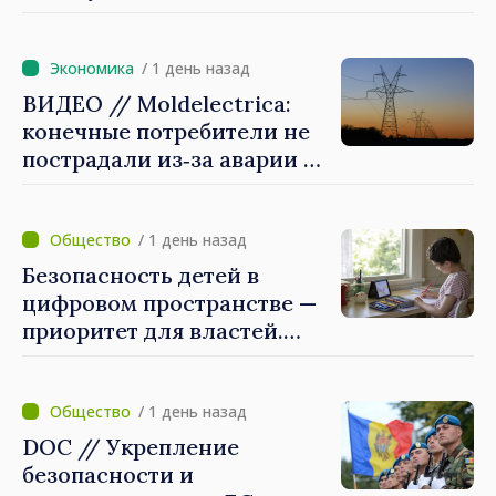
стремительно
продвигается к ЕС, а
диаспора может сыграть
/ 1 день назад
важную роль в
ВИДЕО // Moldelectrica:
продвижении и поддержке
конечные потребители не
этого пути»
пострадали из‑за аварии на
линии Бельцы–Днестровск.
Ремонтные работы будут
выполнены в
/ 1 день назад
приоритетном режиме
Безопасность детей в
цифровом пространстве —
приоритет для властей.
Майя Санду: «Нужно
создать механизмы,
которые будут их
/ 1 день назад
защищать»
DOC // Укрепление
безопасности и