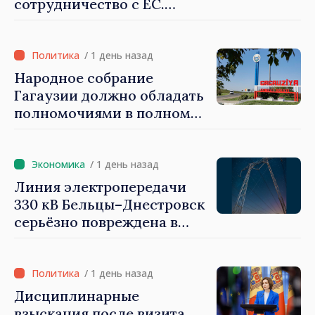
сотрудничество с ЕС.
Программа внедрения
Национальной стратегии
обороны на 2024–2034 годы
/ 1 день назад
опубликована в Monitorul
Народное собрание
Oficial
Гагаузии должно обладать
полномочиями в полном
объеме. Президент Майя
Санду: «Выборы должны
быть свободными и
/ 1 день назад
честными»
Линия электропередачи
330 кВ Бельцы–Днестровск
серьёзно повреждена в
результате разгула стихии
/ 1 день назад
Дисциплинарные
взыскания после визита