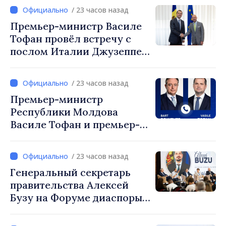
посол Турции Уйгар
/ 23 часов назад
Мустафа Сертел
Премьер-министр Василе
Тофан провёл встречу с
послом Италии Джузеппе
Мария Перриконе
/ 23 часов назад
Премьер-министр
Республики Молдова
Василе Тофан и премьер-
министр Бельгии Барт де
Вевер обсудили
/ 23 часов назад
европейский путь
Генеральный секретарь
Республики Молдова
правительства Алексей
Бузу на Форуме диаспоры:
«Нам нужен каждый из вас,
чтобы строить более