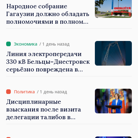
опубликована в Monitorul
Народное собрание
Oficial
Гагаузии должно обладать
полномочиями в полном
объеме. Президент Майя
Санду: «Выборы должны
быть свободными и
/ 1 день назад
честными»
Линия электропередачи
330 кВ Бельцы–Днестровск
серьёзно повреждена в
результате разгула стихии
/ 1 день назад
Дисциплинарные
взыскания после визита
делегации талибов в
Республику Молдова. Майя
Санду: «Позорно, что люди,