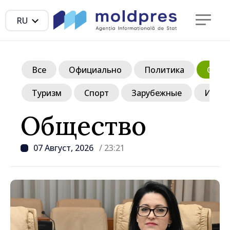
RU
Все
Официально
Политика
Обще
Туризм
Спорт
Зарубежные
Инте
Общество
07 Август, 2026
/ 23:21