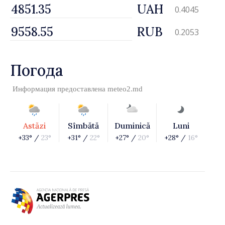
UAH
0.4045
RUB
0.2053
Погода
Информация предоставлена
meteo2.md
Astăzi
Sîmbătă
Duminică
Luni
+33° /
23°
+31° /
22°
+27° /
20°
+28° /
16°