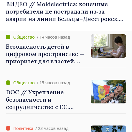
ВИДЕО // Moldelectrica: конечные
потребители не пострадали из‑за
аварии на линии Бельцы–Днестровск.
Ремонтные работы будут выполнены в
приоритетном режиме
/ 14 часов назад
Безопасность детей в
цифровом пространстве —
приоритет для властей.
Майя Санду: «Нужно
создать механизмы,
которые будут их
/ 15 часов назад
защищать»
DOC // Укрепление
безопасности и
сотрудничество с ЕС.
Программа внедрения
Национальной стратегии
обороны на 2024–2034 годы
/ 23 часов назад