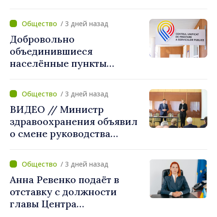
имеющим банковские
карты
/ 3 дней назад
Добровольно
объединившиеся
населённые пункты
получат поддержку для
создания Единых центров
/ 3 дней назад
предоставления услуг
ВИДЕО // Министр
здравоохранения объявил
о смене руководства
Бельцкой клинической
больницы. Людмила
/ 3 дней назад
Капчеля будет исполнять
Анна Ревенко подаёт в
обязанности директора
отставку с должности
главы Центра
стратегической