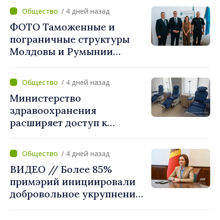
«Реформу нужно
/ 4 дней назад
завершить этой осенью»
ФОТО Таможенные и
пограничные структуры
Молдовы и Румынии
согласовали новые меры
по разгрузке движения на
/ 4 дней назад
КПП "Леушены–Албица"
Министерство
здравоохранения
расширяет доступ к
химиотерапии в
Новоаненской и Сорокской
/ 4 дней назад
районных больницах
ВИДЕО // Более 85%
примэрий инициировали
добровольное укрупнение.
Президент Майя Санду
приветствует смелые