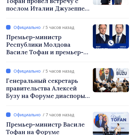
Тофан провёл встречу с
послом Италии Джузеппе
Мария Перриконе
/ 5 часов назад
Премьер-министр
Республики Молдова
Василе Тофан и премьер-
министр Бельгии Барт де
Вевер обсудили
/ 5 часов назад
европейский путь
Генеральный секретарь
Республики Молдова
правительства Алексей
Бузу на Форуме диаспоры:
«Нам нужен каждый из вас,
чтобы строить более
/ 7 часов назад
сильные сообщества»
Премьер-министр Василе
Тофан на Форуме