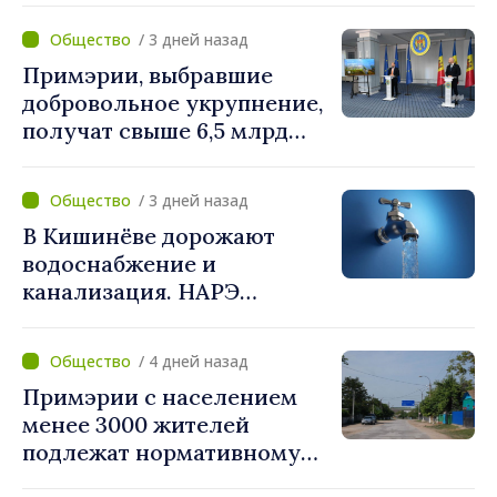
коммуникации и
/ 3 дней назад
противодействия
Примэрии, выбравшие
дезинформации
добровольное укрупнение,
получат свыше 6,5 млрд
леев. Алексей Бузу:
«Правительство
/ 3 дней назад
предоставляет примэриям,
В Кишинёве дорожают
которые добровольно
водоснабжение и
объединяются,
канализация. НАРЭ
беспрецедентный
утвердило новые тарифы
инвестиционный пакет»
/ 4 дней назад
Примэрии с населением
менее 3000 жителей
подлежат нормативному
укрупнению. Игорь Гросу: