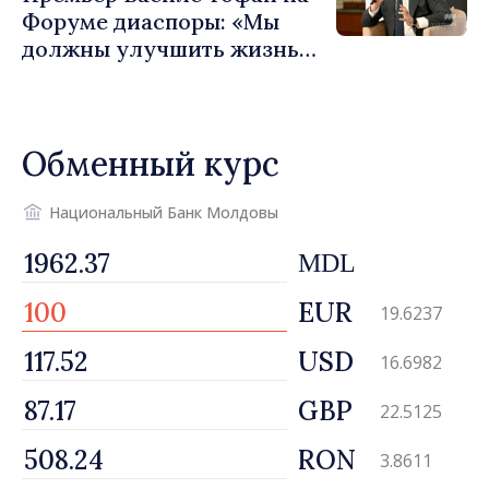
Форуме диаспоры: «Мы
должны улучшить жизнь
людей и перезапустить
двигатели экономики»
Обменный курс
Национальный Банк Молдовы
MDL
EUR
19.6237
USD
16.6982
GBP
22.5125
RON
3.8611