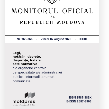
Nr. 363-366
Vineri, 07 august 2026
XXXIII
Legi,
hotărâri, decrete,
dispoziții, tratate,
acte normative
ale organelor centrale
de specialitate ale administrației
publice, informații, anunțuri,
comunicate
ISSN 2587-389X
E-ISSN 2587-3903