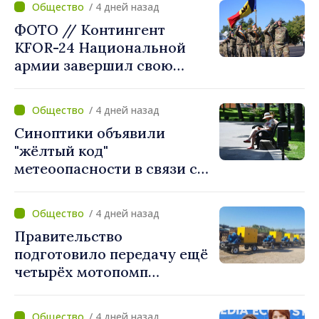
/ 4 дней назад
решения местных властей:
ФОТО // Контингент
«Вы поставили интересы
KFOR-24 Национальной
людей на первое место»
армии завершил свою
миссию в Косово
/ 4 дней назад
Синоптики объявили
"жёлтый код"
метеоопасности в связи с
жарой. Температура
поднимется до 36°C
/ 4 дней назад
Правительство
подготовило передачу ещё
четырёх мотопомп
примэрии столицы и
предприятию «Apă Canal»
/ 4 дней назад