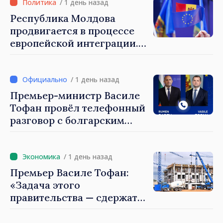
занимающие высокие
/ 1 день назад
должности, не знают
Республика Молдова
политики государства»
продвигается в процессе
европейской интеграции.
Майя Санду: «Ни одно
государство нас не
блокирует»
/ 1 день назад
Премьер-министр Василе
Тофан провёл телефонный
разговор с болгарским
коллегой Руменом
Радевым
/ 1 день назад
Премьер Василе Тофан:
«Задача этого
правительства — сдержать
рост цен на
недвижимость»