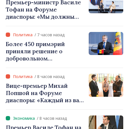
Премьер-министр Василе
Тофан на Форуме
диаспоры: «Мы должны
вернуть людям оптимизм и
уверенность в том, что
/ 7 часов назад
Республика Молдова
Более 450 примэрий
движется в правильном
приняли решение о
направлении»
добровольном
объединении и получат
фонды для инвестиций.
/ 8 часов назад
Игорь Гросу: «Важно
Вице-премьер Михай
преодолеть препятствия и
Попшой на Форуме
дать населённым пунктам
диаспоры: «Каждый из вас
шанс развиваться»
— посол нашей страны и
вносит вклад в
/ 8 часов назад
продвижение имиджа
Премьер Василе Тофан на
Республики Молдова»