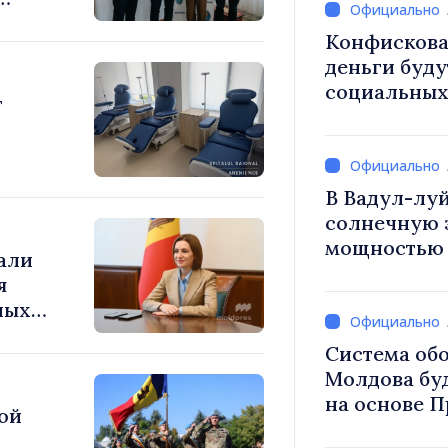
Конфискова
деньги буду
социальных 
т
общественн
В Вадул-луй
солнечную 
мощностью 
али
накопления 
я
ных
а
Система об
Молдова бу
на основе 
ой
внедрению 