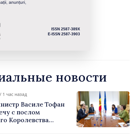
ații, anunțuri,
ISSN 2587-389X
E-ISSN 2587-3903
альные новости
/ 1 час назад
нистр Василе Тофан
ечу с послом
го Королевства
ании и Северной
ерн Хорин