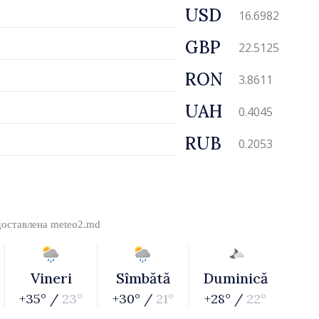
USD
16.6982
GBP
22.5125
RON
3.8611
UAH
0.4045
RUB
0.2053
доставлена
meteo2.md
Vineri
Sîmbătă
Duminică
+35° /
23°
+30° /
21°
+28° /
22°