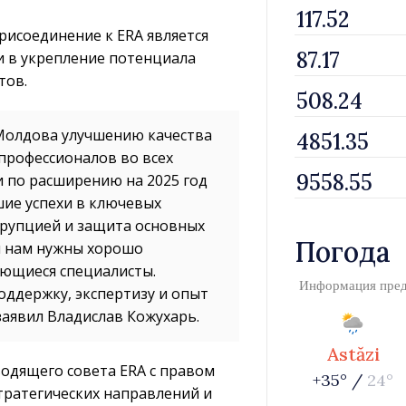
рисоединение к ERA является
 и в укрепление потенциала
тов.
 Молдова улучшению качества
профессионалов во всех
и по расширению на 2025 год
шие успехи в ключевых
оррупцией и защита основных
Погода
м нам нужны хорошо
ающиеся специалисты.
Информация пре
оддержку, экспертизу и опыт
заявил Владислав Кожухарь.
Astăzi
водящего совета ERA с правом
+35° /
24°
тратегических направлений и