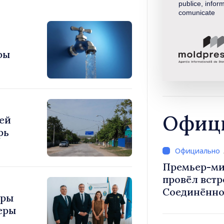
publice, inform
comunicate
фы
Офици
ей
рь
Премьер-ми
провёл встр
Соединённо
уры
Великобрит
еры
Ирландии Ф