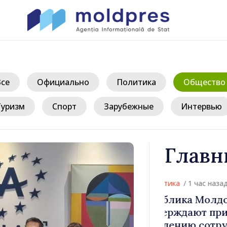
Все
Официально
Политика
Общество
Туризм
Спорт
Зарубежные
Интервью
Главн
 Эстония
Премьер-ми
женность
провёл встр
ества
Соединённо