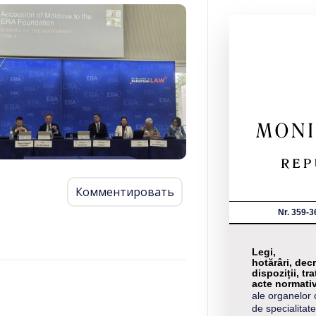
Комментировать
Nr. 359-3
Legi,
hotărâri, decr
dispoziții, tra
acte normati
ale organelor 
de specialitate