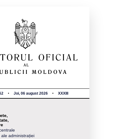
62
Joi, 06 august 2026
XXXIII
ete,
tate,
ve
centrale
 ale administrației