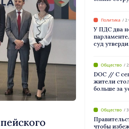
Великобрит
Ирландии Ф
/ 2
У ПДС два н
парламенте
суд утверди
/ 
DOC // С се
жители сто
больше за 
и канализа
/ 
Правительст
пейского
чтобы избеж