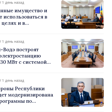
/ 1 день назад
нные имущество и
т использоваться в
целях и в
ых интересах
/ 1 день назад
-Водэ построят
электростанцию
30 МВт с системой
на 60 МВт·ч
/ 1 день назад
ороны Республики
дет модернизирована
Программы по
Национальной