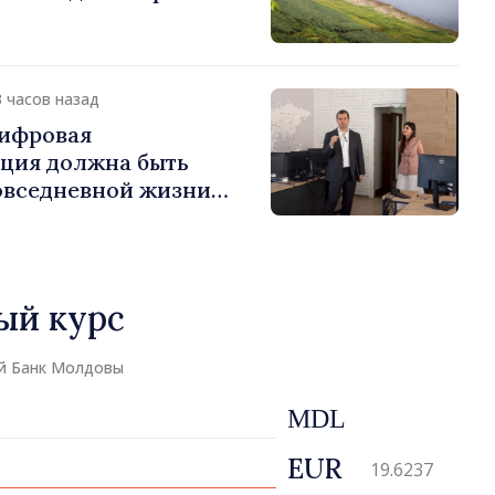
3 часов назад
ифровая
ция должна быть
повседневной жизни
аботе экономики:
нистр Василе Тофан
нтство электронного
ый курс
й Банк Молдовы
MDL
EUR
19.6237