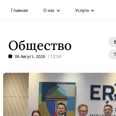
Главная
О нас
Услуги
Общество
06 Август, 2026
/ 12:34
/ 1 час назад
т
Республика Молдова и
подтверждают привер
укреплению сотруднич