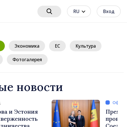
RU
Вход
Экономика
ЕС
Культура
Фотогалерея
ые новости
/ 1 час назад
нистр Василе Тофан
ечу с послом
го Королевства