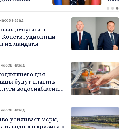
ании и Северной
ерн Хорин
 часов назад
овых депутата в
. Конституционный
л их мандаты
2 часов назад
годняшнего дня
лицы будут платить
услуги водоснабжения
ции
3 часов назад
во усиливает меры,
ать водного кризиса в