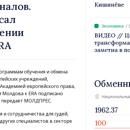
налов.
Кишинёве
сал
/ 
нении
ВИДЕО // Ц
RA
трансформа
заметна в 
людей и в р
премьер-ми
посетил Аге
рограммам обучения и обмена
управления
пейских учреждений,
Обменн
 Академией европейского права,
ки Молдова к ERA подписано
Национальны
, передаёт МОЛДПРЕС.
 и сотрудничества для судей,
других специалистов в секторе