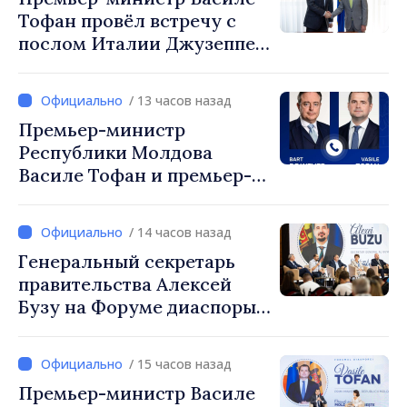
Тофан провёл встречу с
послом Италии Джузеппе
Мария Перриконе
/ 13 часов назад
Премьер-министр
Республики Молдова
Василе Тофан и премьер-
министр Бельгии Барт де
Вевер обсудили
/ 14 часов назад
европейский путь
Генеральный секретарь
Республики Молдова
правительства Алексей
Бузу на Форуме диаспоры:
«Нам нужен каждый из вас,
чтобы строить более
/ 15 часов назад
сильные сообщества»
Премьер-министр Василе