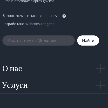
E-mail:
inform@moldpres.gov.md
© 2000-2026 "I.P. MOLDPRES A.I.S."
?
Разработано
Webconsulting.md
Hайти
О нас
Услуги