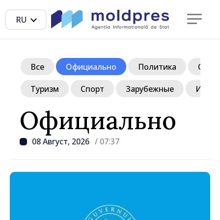
RU
Все
Официально
Политика
Обще
Туризм
Спорт
Зарубежные
Инте
Официально
08 Август, 2026
/ 07:37