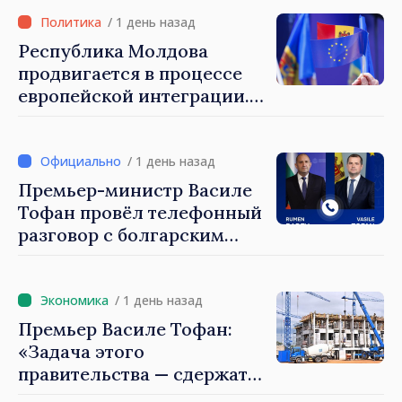
Санду: «Позорно, что люди,
занимающие высокие
/ 1 день назад
должности, не знают
Республика Молдова
политики государства»
продвигается в процессе
европейской интеграции.
Майя Санду: «Ни одно
государство нас не
блокирует»
/ 1 день назад
Премьер-министр Василе
Тофан провёл телефонный
разговор с болгарским
коллегой Руменом
Радевым
/ 1 день назад
Премьер Василе Тофан:
«Задача этого
правительства — сдержать
рост цен на