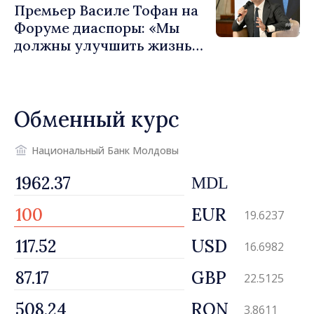
Премьер Василе Тофан на
Республики Молдова»
Форуме диаспоры: «Мы
должны улучшить жизнь
людей и перезапустить
двигатели экономики»
Обменный курс
Национальный Банк Молдовы
MDL
EUR
19.6237
USD
16.6982
GBP
22.5125
RON
3.8611