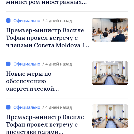
министром иностранных
дел Латвии Байбой Браже
/ 4 дней назад
Премьер-министр Василе
Тофан провёл встречу с
членами Совета Moldova IT
Park: «Правительство
будет союзником IT-
/ 4 дней назад
индустрии»
Новые меры по
обеспечению
энергетической
безопасности и защите
водных ресурсов
/ 4 дней назад
утверждены Нацкомиссией
Премьер-министр Василе
по управлению кризисами
Тофан провел встречу с
представителями