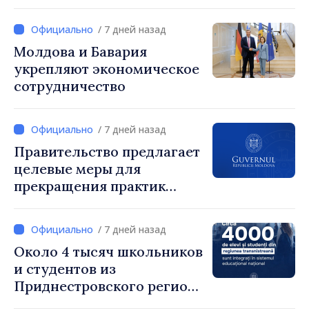
укрупнении. Генеральный
секретарь правительства
/ 7 дней назад
Алексей Бузу: «85,5%
Молдова и Бавария
примэрий инициировали
укрепляют экономическое
процесс. Благодарим
сотрудничество
местных избранников за
то, что они поставили на
первое место интересы
/ 7 дней назад
людей и развитие»
Правительство предлагает
целевые меры для
прекращения практик
чрезмерного
вознаграждения
/ 7 дней назад
Около 4 тысяч школьников
и студентов из
Приднестровского региона
интегрированы в