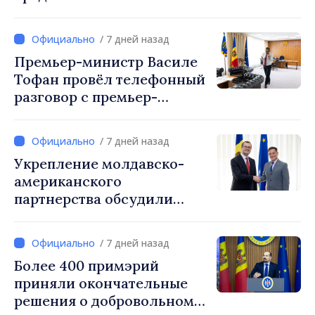
международных
организаций и агентств в
/ 7 дней назад
Республике Молдова
Премьер-министр Василе
Тофан провёл телефонный
разговор с премьер-
министром Украины
Сергеем Корецким
/ 7 дней назад
Укрепление молдавско-
американского
партнерства обсудили
премьер-министр Василе
Тофан и временный
/ 7 дней назад
поверенный в делах
Более 400 примэрий
посольства США в РМ Ник
приняли окончательные
Петрович
решения о добровольном