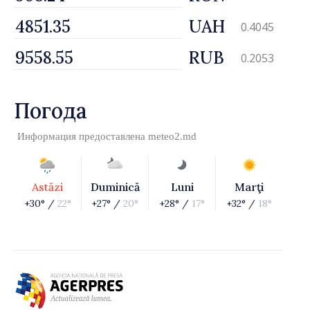
UAH
0.4045
RUB
0.2053
Погода
Информация предоставлена
meteo2.md
Astăzi
Duminică
Luni
Marţi
+30° /
22°
+27° /
20°
+28° /
17°
+32° /
18°