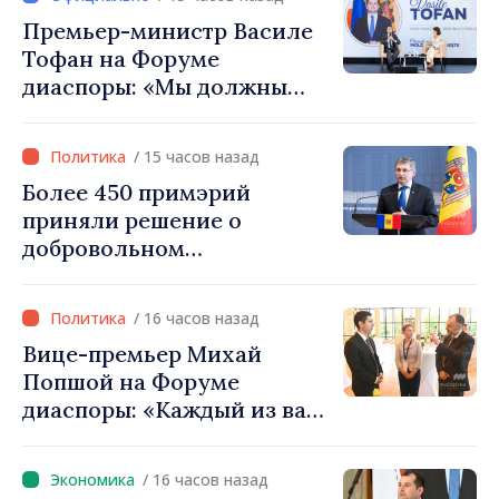
Мустафа Сертел
Премьер-министр Василе
Тофан на Форуме
диаспоры: «Мы должны
вернуть людям оптимизм и
уверенность в том, что
/ 15 часов назад
Республика Молдова
Более 450 примэрий
движется в правильном
приняли решение о
направлении»
добровольном
объединении и получат
фонды для инвестиций.
/ 16 часов назад
Игорь Гросу: «Важно
Вице-премьер Михай
преодолеть препятствия и
Попшой на Форуме
дать населённым пунктам
диаспоры: «Каждый из вас
шанс развиваться»
— посол нашей страны и
вносит вклад в
/ 16 часов назад
продвижение имиджа