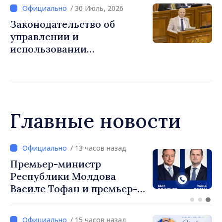
соответствие с нормами ЕС
/ 30 Июль, 2026
Законодательство об
управлении и
использовании
общественных дорог
приведено в соответствие
со стандартами ЕС
Главные новости
/ 13 часов назад
Перспективы молдавско-
турецкого сотрудничества
обсудили премьер-
министр Василе Тофан и
посол Турции Уйгар
/ 15 часов назад