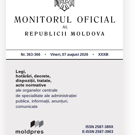
Nr. 363-366
Vineri, 07 august 2026
XXXIII
Legi,
hotărâri, decrete,
dispoziții, tratate,
acte normative
ale organelor centrale
de specialitate ale administrației
publice, informații, anunțuri,
comunicate
ISSN 2587-389X
E-ISSN 2587-3903