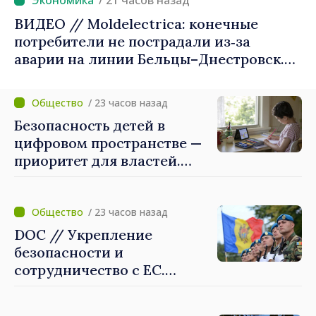
/ 21 часов назад
ВИДЕО // Moldelectrica: конечные
потребители не пострадали из‑за
аварии на линии Бельцы–Днестровск.
Ремонтные работы будут выполнены в
приоритетном режиме
/ 23 часов назад
Безопасность детей в
цифровом пространстве —
приоритет для властей.
Майя Санду: «Нужно
создать механизмы,
которые будут их
/ 23 часов назад
защищать»
DOC // Укрепление
безопасности и
сотрудничество с ЕС.
Программа внедрения
Национальной стратегии