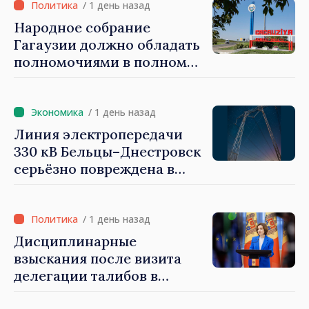
обороны на 2024–2034 годы
/ 1 день назад
опубликована в Monitorul
Народное собрание
Oficial
Гагаузии должно обладать
полномочиями в полном
объеме. Президент Майя
Санду: «Выборы должны
быть свободными и
/ 1 день назад
честными»
Линия электропередачи
330 кВ Бельцы–Днестровск
серьёзно повреждена в
результате разгула стихии
/ 1 день назад
Дисциплинарные
взыскания после визита
делегации талибов в
Республику Молдова. Майя