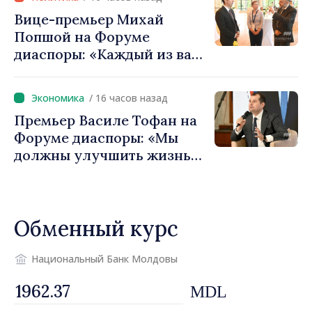
Игорь Гросу: «Важно
Вице-премьер Михай
преодолеть препятствия и
Попшой на Форуме
дать населённым пунктам
диаспоры: «Каждый из вас
шанс развиваться»
— посол нашей страны и
вносит вклад в
/ 16 часов назад
продвижение имиджа
Премьер Василе Тофан на
Республики Молдова»
Форуме диаспоры: «Мы
должны улучшить жизнь
людей и перезапустить
двигатели экономики»
Обменный курс
Национальный Банк Молдовы
MDL