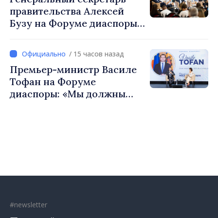
Республики Молдова
правительства Алексей
Бузу на Форуме диаспоры:
«Нам нужен каждый из вас,
чтобы строить более
/ 15 часов назад
сильные сообщества»
Премьер-министр Василе
Тофан на Форуме
диаспоры: «Мы должны
вернуть людям оптимизм и
уверенность в том, что
Республика Молдова
движется в правильном
направлении»
#newsletter