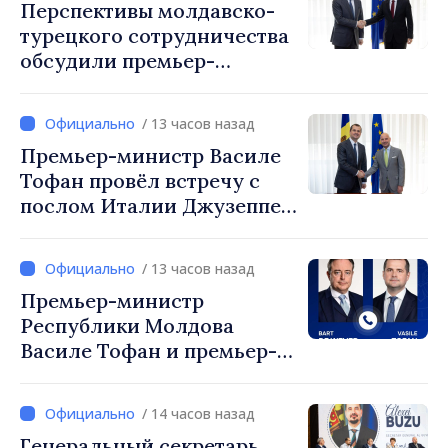
Перспективы молдавско-
турецкого сотрудничества
обсудили премьер-
министр Василе Тофан и
посол Турции Уйгар
/ 13 часов назад
Мустафа Сертел
Премьер-министр Василе
Тофан провёл встречу с
послом Италии Джузеппе
Мария Перриконе
/ 13 часов назад
Премьер-министр
Республики Молдова
Василе Тофан и премьер-
министр Бельгии Барт де
Вевер обсудили
/ 14 часов назад
европейский путь
Генеральный секретарь