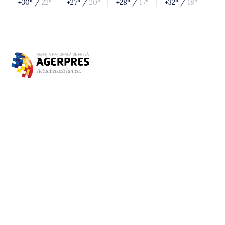
+30° /
22°
+27° /
20°
+28° /
17°
+32° /
18°