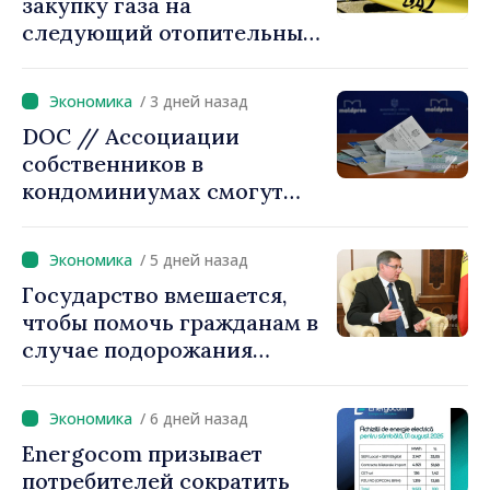
закупку газа на
следующий отопительный
сезон
/ 3 дней назад
DOC // Ассоциации
собственников в
кондоминиумах смогут
легче получать кредиты на
повышение
/ 5 дней назад
энергоэффективности
Государство вмешается,
многоквартирных домов
чтобы помочь гражданам в
случае подорожания
природного газа.
Председатель парламента
/ 6 дней назад
Игорь Гросу:
Energocom призывает
«Правительство
потребителей сократить
предложит решения, мы не