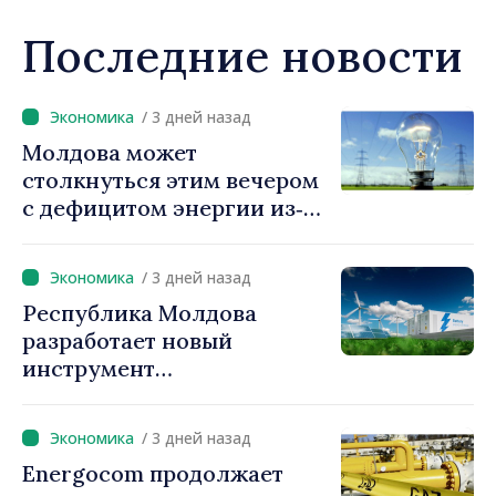
Последние новости
/ 3 дней назад
Молдова может
столкнуться этим вечером
с дефицитом энергии из‑за
ситуации в регионе.
Власти призывают граждан
/ 3 дней назад
экономить
Республика Молдова
электроэнергию
разработает новый
инструмент
гарантирования кредитов
для инвестиций в системы
/ 3 дней назад
накопления энергии
Energocom продолжает