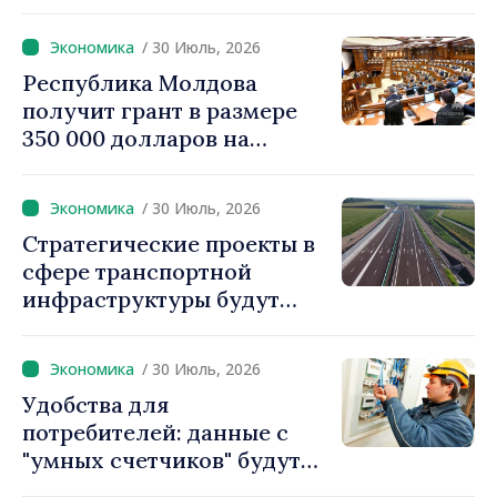
создавать стратегические
запасы
/ 30 Июль, 2026
Республика Молдова
получит грант в размере
350 000 долларов на
внедрение системы
«Реестр залогов
/ 30 Июль, 2026
движимого имущества»
Стратегические проекты в
сфере транспортной
инфраструктуры будут
реализовываться с
использованием
/ 30 Июль, 2026
ускоренных процедур
Удобства для
получения разрешений
потребителей: данные с
"умных счетчиков" будут
считываться дистанционно