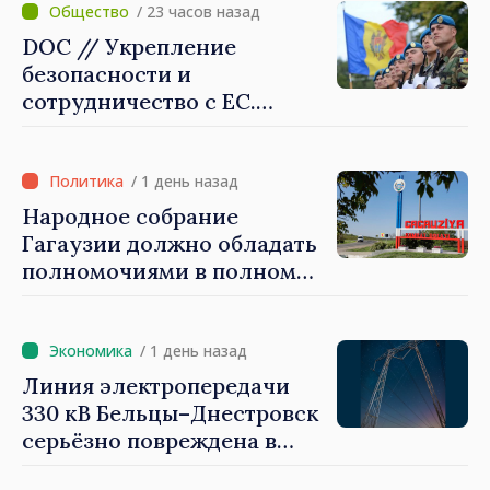
которые будут их
/ 23 часов назад
защищать»
DOC // Укрепление
безопасности и
сотрудничество с ЕС.
Программа внедрения
Национальной стратегии
обороны на 2024–2034 годы
/ 1 день назад
опубликована в Monitorul
Народное собрание
Oficial
Гагаузии должно обладать
полномочиями в полном
объеме. Президент Майя
Санду: «Выборы должны
быть свободными и
/ 1 день назад
честными»
Линия электропередачи
330 кВ Бельцы–Днестровск
серьёзно повреждена в
результате разгула стихии