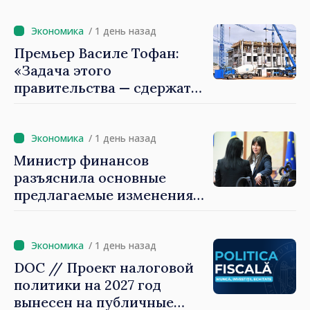
Радевым
/ 1 день назад
Премьер Василе Тофан:
«Задача этого
правительства — сдержать
рост цен на
недвижимость»
/ 1 день назад
Министр финансов
разъяснила основные
предлагаемые изменения
налоговой политики 2027
года по подоходному
налогу
/ 1 день назад
DOC // Проект налоговой
политики на 2027 год
вынесен на публичные