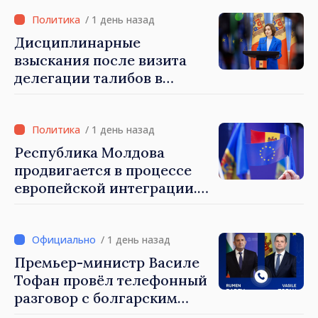
/ 1 день назад
Дисциплинарные
взыскания после визита
делегации талибов в
Республику Молдова. Майя
Санду: «Позорно, что люди,
занимающие высокие
/ 1 день назад
должности, не знают
Республика Молдова
политики государства»
продвигается в процессе
европейской интеграции.
Майя Санду: «Ни одно
государство нас не
блокирует»
/ 1 день назад
Премьер-министр Василе
Тофан провёл телефонный
разговор с болгарским
коллегой Руменом