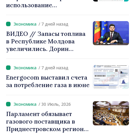
использование
можем оставить людей
электроэнергии в часы пик
один на один с ростом
цен»
/ 7 дней назад
ВИДЕО // Запасы топлива
в Республике Молдова
увеличились. Дорин
Жунгиету: «Принятые
меры дают результаты»
/ 7 дней назад
Energocom выставил счета
за потребление газа в июне
/ 30 Июль, 2026
Парламент обязывает
газового поставщика в
Приднестровском регионе