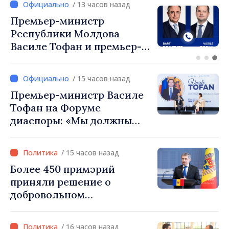
/ 13 часов назад
Перспективы молдавско-
турецкого сотрудничества
обсудили премьер-
министр Василе Тофан и
посол Турции Уйгар
/ 15 часов назад
Мустафа Сертел
Премьер-министр Василе
Тофан на Форуме
диаспоры: «Мы должны
вернуть людям оптимизм и
уверенность в том, что
/ 15 часов назад
Республика Молдова
Более 450 примэрий
движется в правильном
приняли решение о
направлении»
добровольном
объединении и получат
фонды для инвестиций.
/ 16 часов назад