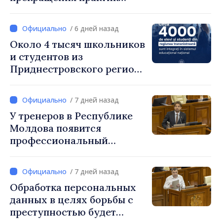
чрезмерного
вознаграждения
/ 6 дней назад
Около 4 тысяч школьников
и студентов из
Приднестровского региона
интегрированы в
национальную систему
/ 7 дней назад
образования
У тренеров в Республике
Молдова появится
профессиональный
праздник, который будет
отмечаться ежегодно 25
/ 7 дней назад
сентября
Обработка персональных
данных в целях борьбы с
преступностью будет