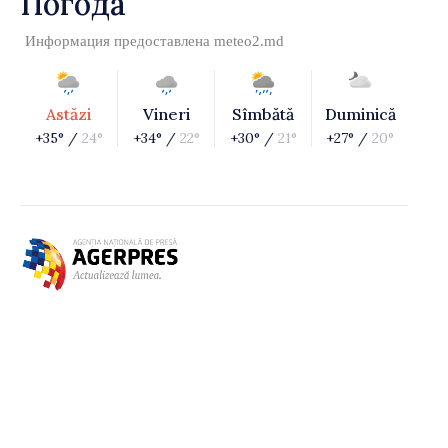
Погода
Информация предоставлена
meteo2.md
Astăzi
Vineri
Sîmbătă
Duminică
+35° /
24°
+34° /
22°
+30° /
21°
+27° /
20°