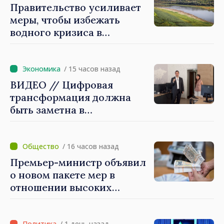
Правительство усиливает
меры, чтобы избежать
водного кризиса в
Кишинёве
/ 15 часов назад
ВИДЕО // Цифровая
трансформация должна
быть заметна в
повседневной жизни
людей и в работе
экономики: премьер-
/ 16 часов назад
министр Василе Тофан
Премьер-министр объявил
посетил Агентство
о новом пакете мер в
электронного управления
отношении высоких
зарплат в публичном
секторе
/ 1 день назад