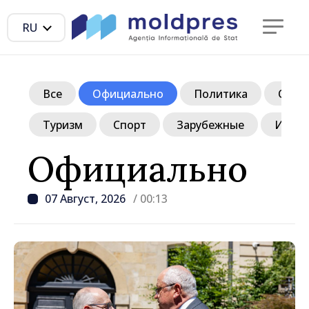
RU
Все
Официально
Политика
Обще
Туризм
Спорт
Зарубежные
Инте
Официально
07 Август, 2026
/ 00:13