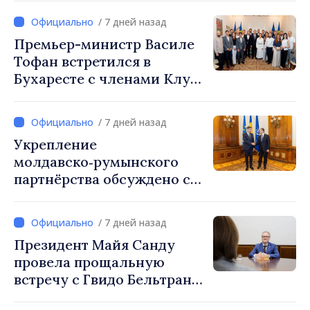
/ 7 дней назад
Премьер-министр Василе
Тофан встретился в
Бухаресте с членами Клуба
бессарабских
предпринимателей
/ 7 дней назад
Укрепление
молдавско‑румынского
партнёрства обсуждено с
руководством парламента
Румынии
/ 7 дней назад
Президент Майя Санду
провела прощальную
встречу с Гвидо Бельтрани,
директором Бюро по