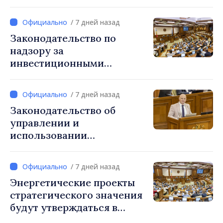
регулироваться новым
законом
/ 7 дней назад
Законодательство по
надзору за
инвестиционными
фирмами приведено в
соответствие с нормами ЕС
/ 7 дней назад
Законодательство об
управлении и
использовании
общественных дорог
приведено в соответствие
/ 7 дней назад
со стандартами ЕС
Энергетические проекты
стратегического значения
будут утверждаться в
приоритетном порядке