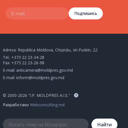
Подпишись
Adresa: Republica Moldova, Chișinău, str.Puskin, 22
Tel.:
+373 22 23-34-28
Fax: +373 22 23-26-98
E-mail:
anticamera@moldpres.gov.md
E-mail:
inform@moldpres.gov.md
© 2000-2026 "I.P. MOLDPRES A.I.S."
?
Разработано
Webconsulting.md
Hайти