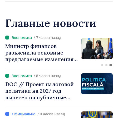
тесные связи между
нашими странами в
большее число инвестиций
Главные новости
и возможностей для
людей»
/ 7 часов назад
Премьер-министр Василе
Тофан провёл телефонный
разговор с болгарским
коллегой Руменом
Радевым
/ 8 часов назад
DOC // Проект налоговой
политики на 2027 год
вынесен на публичные
консультации
/ 8 часов назад