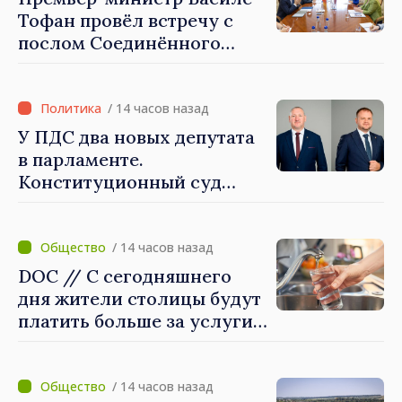
Тофан провёл встречу с
послом Соединённого
Королевства
Великобритании и
Северной Ирландии Ферн
/ 14 часов назад
Хорин
У ПДС два новых депутата
в парламенте.
Конституционный суд
утвердил их мандаты
/ 14 часов назад
DOC // С сегодняшнего
дня жители столицы будут
платить больше за услуги
водоснабжения и
канализации
/ 14 часов назад