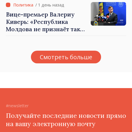
/ 1 день назад
Вице-премьер Валериу
Киверь: «Республика
Молдова не признаёт так
называемые акты
приватизации,
осуществлённые
Смотреть больше
тираспольскими властями
в восточных районах»
#newsletter
Получайте последние новости прямо
на вашу электронную почту