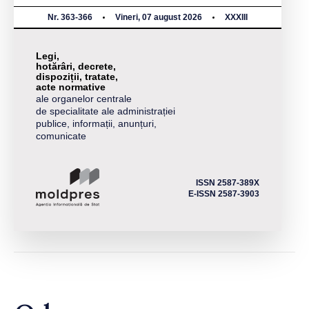
Nr. 363-366
Vineri, 07 august 2026
XXXIII
Legi,
hotărâri, decrete,
dispoziții, tratate,
acte normative
ale organelor centrale
de specialitate ale administrației
publice, informații, anunțuri,
comunicate
ISSN 2587-389X
E-ISSN 2587-3903