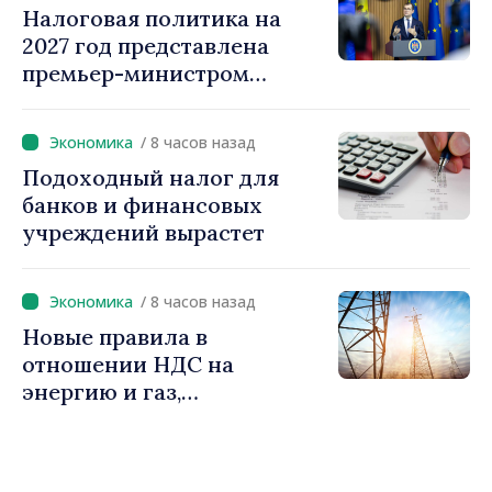
Налоговая политика на
2027 год представлена
премьер-министром
Василе Тофаном:
снижение налоговой
/ 8 часов назад
нагрузки на труд,
Подоходный налог для
стимулирование
банков и финансовых
инвестиций и более
учреждений вырастет
справедливое
налогообложение
/ 8 часов назад
Новые правила в
отношении НДС на
энергию и газ,
предусматривающие
льготы для уязвимых
потребителей