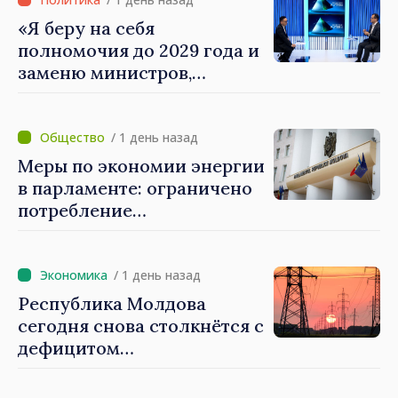
«Я беру на себя
полномочия до 2029 года и
заменю министров,
которые не показывают
результатов», — заявил
премьер-министр Василе
/ 1 день назад
Тофан
Меры по экономии энергии
в парламенте: ограничено
потребление
электроэнергии и горячей
воды
/ 1 день назад
Республика Молдова
сегодня снова столкнётся с
дефицитом
электроэнергии