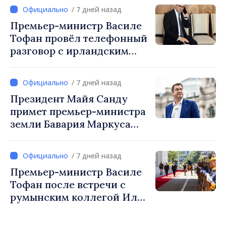
сотрудничеству
/ 7 дней назад
Швейцарии в Республике
Премьер-министр Василе
Молдова
Тофан провёл телефонный
разговор с ирландским
коллегой Михолом
Мартином
/ 7 дней назад
Президент Майя Санду
примет премьер-министра
земли Бавария Маркуса
Зёдера
/ 7 дней назад
Премьер-министр Василе
Тофан после встречи с
румынским коллегой Илие
Боложаном: «Мы
стремимся превратить