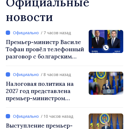
Официальные
новости
/ 7 часов назад
Премьер-министр Василе
Тофан провёл телефонный
разговор с болгарским
коллегой Руменом
Радевым
/ 8 часов назад
Налоговая политика на
2027 год представлена
премьер-министром
Василе Тофаном:
снижение налоговой
/ 10 часов назад
нагрузки на труд,
Выступление премьер-
стимулирование