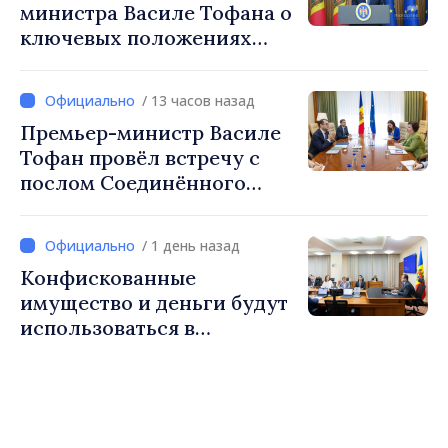
министра Василе Тофана о
инвестиций и более
ключевых положениях
справедливое
налоговой политики на
налогообложение
2027 год
/ 13 часов назад
Премьер-министр Василе
Тофан провёл встречу с
послом Соединённого
Королевства
Великобритании и
/ 1 день назад
Северной Ирландии Ферн
Конфискованные
Хорин
имущество и деньги будут
использоваться в
социальных целях и в
общественных интересах