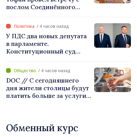
послом Соединённого
Королевства
Великобритании и
/ 4 часов назад
Северной Ирландии Ферн
У ПДС два новых депутата
Хорин
в парламенте.
Конституционный суд
утвердил их мандаты
/ 4 часов назад
DOC // С сегодняшнего
дня жители столицы будут
платить больше за услуги
водоснабжения и
канализации
Обменный курс