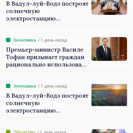
В Вадул-луй-Водэ построят
солнечную
электростанцию
мощностью 30 МВт с
системой накопления на 60
МВт·ч
/ 1 день назад
Премьер-министр Василе
Тофан призывает граждан
рационально использовать
энергию: «Чтобы не
платить больше, мы
должны экономить»
/ 1 день назад
В Вадул-луй-Водэ построят
солнечную
электростанцию
мощностью 30 МВт
/ 1 день назад