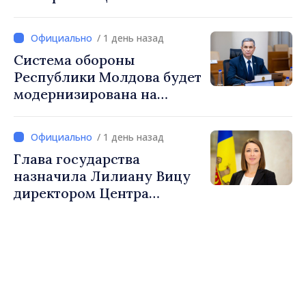
мощностью 30 МВт с
системой накопления на 60
/ 1 день назад
МВт·ч
Система обороны
Республики Молдова будет
модернизирована на
основе Программы по
внедрению Национальной
/ 1 день назад
стратегии обороны
Глава государства
назначила Лилиану Вицу
директором Центра
стратегической
коммуникации и
противодействия
дезинформации