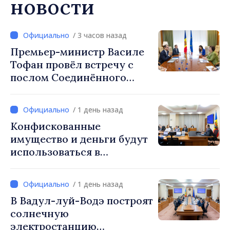
новости
/ 3 часов назад
Премьер-министр Василе
Тофан провёл встречу с
послом Соединённого
Королевства
Великобритании и
/ 1 день назад
Северной Ирландии Ферн
Конфискованные
Хорин
имущество и деньги будут
использоваться в
социальных целях и в
общественных интересах
/ 1 день назад
В Вадул-луй-Водэ построят
солнечную
электростанцию