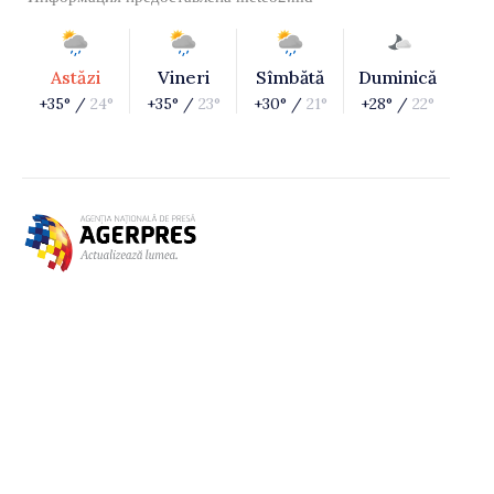
Astăzi
Vineri
Sîmbătă
Duminică
+35° /
24°
+35° /
23°
+30° /
21°
+28° /
22°