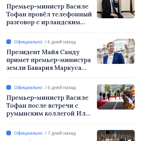
Премьер-министр Василе
Молдова
Тофан провёл телефонный
разговор с ирландским
коллегой Михолом
Мартином
/ 6 дней назад
Президент Майя Санду
примет премьер-министра
земли Бавария Маркуса
Зёдера
/ 6 дней назад
Премьер-министр Василе
Тофан после встречи с
румынским коллегой Илие
Боложаном: «Мы
стремимся превратить
/ 7 дней назад
тесные связи между