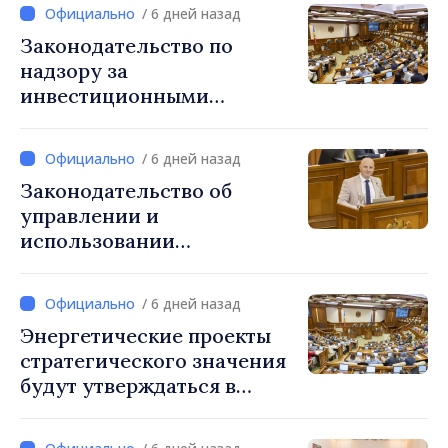
законом
/ 6 дней назад
Законодательство по
надзору за
инвестиционными
фирмами приведено в
соответствие с нормами ЕС
/ 6 дней назад
Законодательство об
управлении и
использовании
общественных дорог
приведено в соответствие
/ 6 дней назад
со стандартами ЕС
Энергетические проекты
стратегического значения
будут утверждаться в
приоритетном порядке