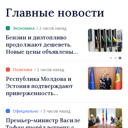
Главные новости
/ 1 час назад
ФОТО // Президент Майя
Санду встретилась с
участниками лагеря DOR:
«Их связь с нашей страной
остаётся крепкой»
/ 2 часов назад
Республика Молдова и
Эстония подтверждают
приверженность
укреплению
сотрудничества
/ 3 часов назад
Премьер-министр Василе
Тофан провёл встречу с