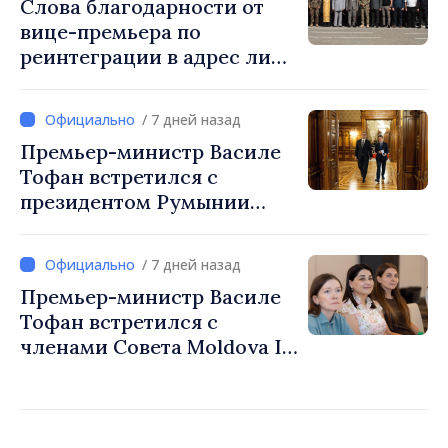
Слова благодарности от
нашими странами в
вице-премьера по
большее число инвестиций
реинтеграции в адрес лиц,
и возможностей для
ответственных со стороны
людей»
Республики Молдова за
/ 7 дней назад
поддержание мира и
Премьер-министр Василе
правопорядка в периметре
Тофан встретился с
зоны безопасности
президентом Румынии
Никушором Даном
/ 7 дней назад
Премьер-министр Василе
Тофан встретился с
членами Совета Moldova IT
Park: «Правительство
будет союзником ИТ-
индустрии»