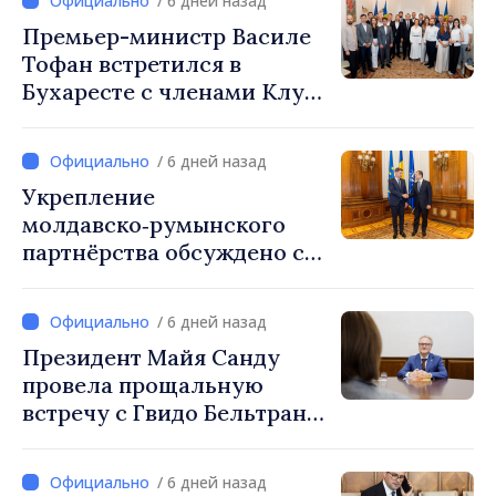
/ 6 дней назад
Премьер-министр Василе
Тофан встретился в
Бухаресте с членами Клуба
бессарабских
предпринимателей
/ 6 дней назад
Укрепление
молдавско‑румынского
партнёрства обсуждено с
руководством парламента
Румынии
/ 6 дней назад
Президент Майя Санду
провела прощальную
встречу с Гвидо Бельтрани,
директором Бюро по
сотрудничеству
/ 6 дней назад
Швейцарии в Республике