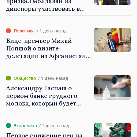
призвал молдаван из
диаспоры участвовать в
поддержке проектов
развития Республики
Молдова
/ 1 день назад
Вице-премьер Михай
Попшой о визите
делегации из Афганистана:
«Процедуры выдачи виз
были строго соблюдены.
Нарушений
/ 1 день назад
законодательных норм
Александру Гаснаш о
выявлено не было»
первом банке грудного
молока, который будет
создан в Институте матери
и ребёнка: «Он может
спасти жизни»
/ 1 день назад
Первое снижение цен на