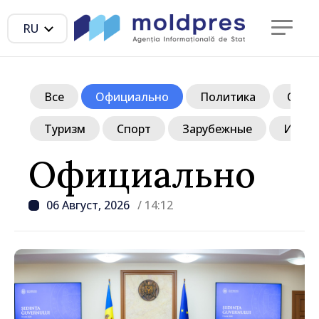
RU
Все
Официально
Политика
Обще
Туризм
Спорт
Зарубежные
Инте
Официально
06 Август, 2026
/ 14:12