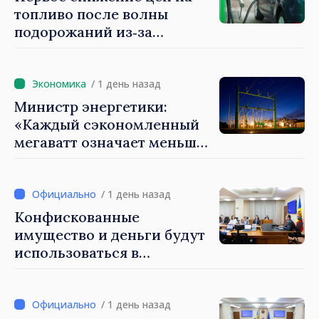
топливо после волны
подорожаний из‑за
внешней ситуации: НАРЭ
объявляет о снижении цен
на бензин и дизель
/ 1 день назад
Министр энергетики:
«Каждый сэкономленный
мегаватт означает меньше
энергии, закупаемой по
очень высоким ценам»
/ 1 день назад
Конфискованные
имущество и деньги будут
использоваться в
социальных целях и в
общественных интересах
/ 1 день назад