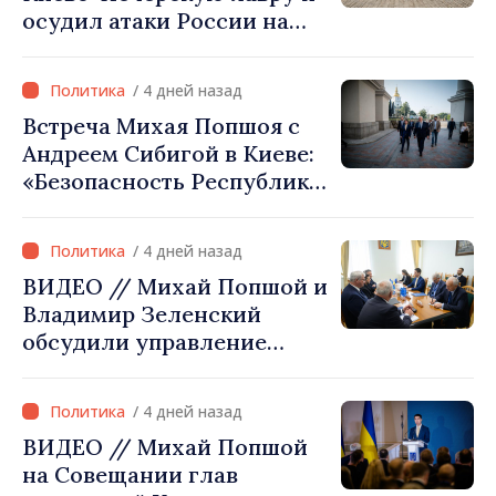
осудил атаки России на
координации»
культурное наследие
Украины
/ 4 дней назад
Встреча Михая Попшоя с
Андреем Сибигой в Киеве:
«Безопасность Республики
Молдова тесно связана с
безопасностью Украины»
/ 4 дней назад
ВИДЕО // Михай Попшой и
Владимир Зеленский
обсудили управление
гидрологической
ситуацией в бассейне реки
/ 4 дней назад
Днестр и совместные
ВИДЕО // Михай Попшой
проекты в сфере
на Совещании глав
инфраструктуры и