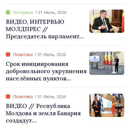
процентами примэрий
преобразовать в
страны. Алексей Бузу:
конкретные проекты»
/ 31 Июль, 2026
«Только через сильные
ВИДЕО, ИНТЕРВЬЮ
примэрии мы можем
МОЛДПРЕС //
обеспечить качественные
Председатель парламента
услуги и
Игорь Гросу: «Мы должны
модернизированную
убедить каждое
инфраструктуру»
/ 31 Июль, 2026
государство‑член ЕС, что
Срок инициирования
Республика Молдова
добровольного укрупнения
заслуживает быть в
населённых пунктов
Европейском союзе»
истекает 31 июля
/ 31 Июль, 2026
ВИДЕО // Республика
Молдова и земля Бавария
создадут
межправительственную