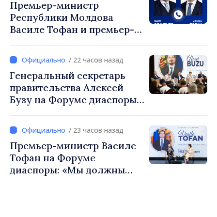
Премьер-министр
Республики Молдова
Василе Тофан и премьер-
министр Бельгии Барт де
Вевер обсудили
/ 22 часов назад
европейский путь
Генеральный секретарь
Республики Молдова
правительства Алексей
Бузу на Форуме диаспоры:
«Нам нужен каждый из вас,
чтобы строить более
/ 23 часов назад
сильные сообщества»
Премьер-министр Василе
Тофан на Форуме
диаспоры: «Мы должны
вернуть людям оптимизм и
уверенность в том, что
Республика Молдова