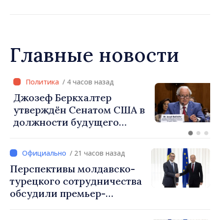
комиссию по
экономическому
сотрудничеству
Главные новости
/ 4 часов назад
Джозеф Беркхалтер
утверждён Сенатом США в
должности будущего
посла в Республике
Молдова
/ 21 часов назад
Перспективы молдавско-
турецкого сотрудничества
обсудили премьер-
министр Василе Тофан и
посол Турции Уйгар