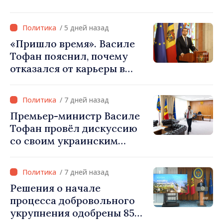
свободу Украины: «Эта
война должна
/ 5 дней назад
прекратиться»
«Пришло время». Василе
Тофан пояснил, почему
отказался от карьеры в
бизнесе ради поста
премьер-министра. Что
/ 7 дней назад
думает Игорь Гросу о
Премьер-министр Василе
новом главе правительства
Тофан провёл дискуссию
со своим украинским
коллегой Сергеем
Корецким: «Наши
/ 7 дней назад
государства выстроили
Решения о начале
отношения, основанные на
процесса добровольного
доверии и солидарности,
укрупнения одобрены 85
которые мы хотим