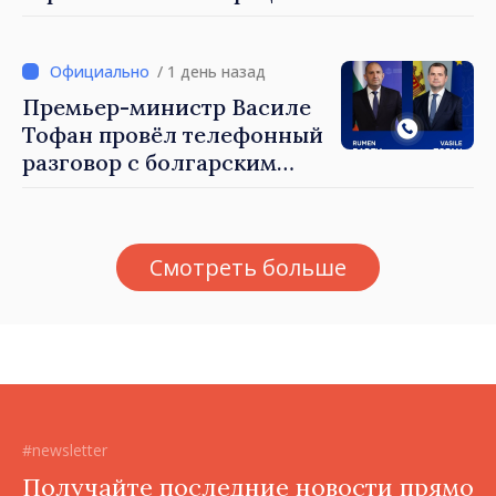
Майя Санду: «Ни одно
государство нас не
блокирует»
/ 1 день назад
Премьер-министр Василе
Тофан провёл телефонный
разговор с болгарским
коллегой Руменом
Радевым
Смотреть больше
#newsletter
Получайте последние новости прямо