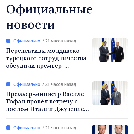
Официальные
новости
/ 21 часов назад
Перспективы молдавско-
турецкого сотрудничества
обсудили премьер-
министр Василе Тофан и
посол Турции Уйгар
/ 21 часов назад
Мустафа Сертел
Премьер-министр Василе
Тофан провёл встречу с
послом Италии Джузеппе
Мария Перриконе
/ 21 часов назад