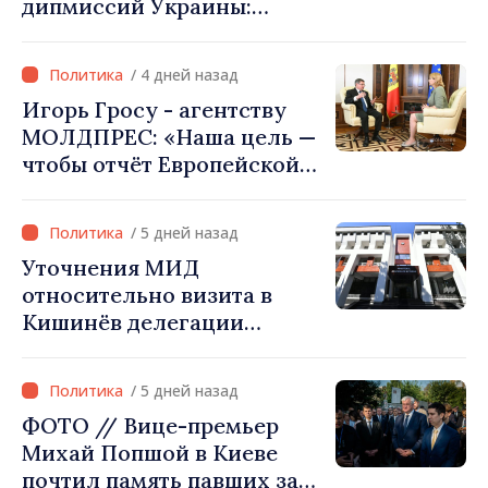
дипмиссий Украины:
энергетики
«Республика Молдова
сделала свой выбор. Мы
/ 4 дней назад
вместе с Украиной»
Игорь Гросу - агентству
МОЛДПРЕС: «Наша цель —
чтобы отчёт Европейской
комиссии в этом году был
ещё лучше»
/ 5 дней назад
Уточнения МИД
относительно визита в
Кишинёв делегации
Министерства сельского
хозяйства Афганистана
/ 5 дней назад
ФОТО // Вице-премьер
Михай Попшой в Киеве
почтил память павших за