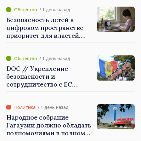
Ремонтные работы будут
выполнены в
/ 1 день назад
приоритетном режиме
Безопасность детей в
цифровом пространстве —
приоритет для властей.
Майя Санду: «Нужно
создать механизмы,
которые будут их
/ 1 день назад
защищать»
DOC // Укрепление
безопасности и
сотрудничество с ЕС.
Программа внедрения
Национальной стратегии
обороны на 2024–2034 годы
/ 1 день назад
опубликована в Monitorul
Народное собрание
Oficial
Гагаузии должно обладать
полномочиями в полном
объеме. Президент Майя