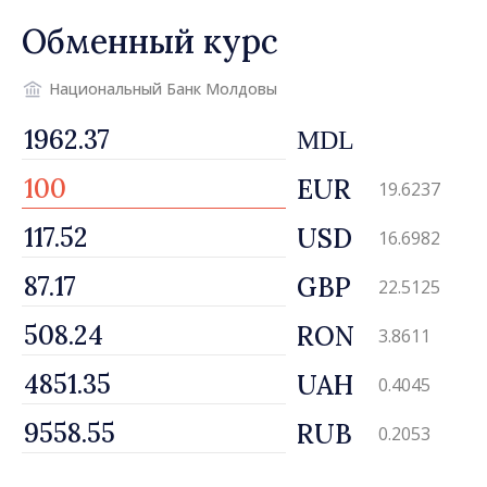
Республика Молдова
Обменный курс
движется в правильном
направлении»
Национальный Банк Молдовы
MDL
EUR
19.6237
USD
16.6982
GBP
22.5125
RON
3.8611
UAH
0.4045
RUB
0.2053