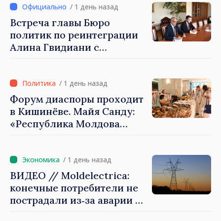
заслуживает стать частью большой
/ 1 день назад
европейской семьи»
Встреча главы Бюро
политик по реинтеграции
Алина Гвидиани с
представителями Миссии
Международного Комитета
Красного Креста в
/ 1 день назад
Молдове
Форум диаспоры проходит
в Кишинёве. Майя Санду:
«Республика Молдова
стремительно
продвигается к ЕС, а
диаспора может сыграть
/ 1 день назад
важную роль в
ВИДЕО // Moldelectrica:
продвижении и поддержке
конечные потребители не
этого пути»
пострадали из‑за аварии на
линии Бельцы–Днестровск.