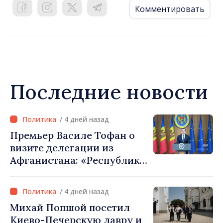
Комментировать
Последние новости
/ 4 дней назад
Премьер Василе Тофан о
визите делегации из
Афганистана: «Республика
Молдова не признаёт
власть талибов. Одобрение
/ 4 дней назад
этого визита было ошибкой
Михай Попшой посетил
в оценке и
Киево-Печерскую лавру и
межведомственной