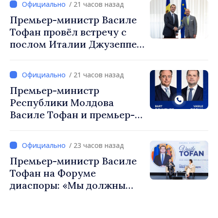
/ 21 часов назад
Мустафа Сертел
Премьер-министр Василе
Тофан провёл встречу с
послом Италии Джузеппе
Мария Перриконе
/ 21 часов назад
Премьер-министр
Республики Молдова
Василе Тофан и премьер-
министр Бельгии Барт де
Вевер обсудили
/ 23 часов назад
европейский путь
Премьер-министр Василе
Республики Молдова
Тофан на Форуме
диаспоры: «Мы должны
вернуть людям оптимизм и
уверенность в том, что