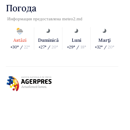
Погода
Информация предоставлена
meteo2.md
Astăzi
Duminică
Luni
Marţi
+30° /
22°
+27° /
20°
+29° /
18°
+32° /
20°