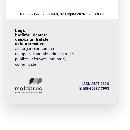
Nr. 363-366
Vineri, 07 august 2026
XXXIII
Legi,
hotărâri, decrete,
dispoziții, tratate,
acte normative
ale organelor centrale
de specialitate ale administrației
publice, informații, anunțuri,
comunicate
ISSN 2587-389X
E-ISSN 2587-3903