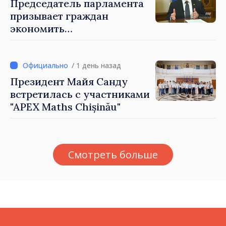
Председатель парламента
призывает граждан
экономить
электроэнергию: «Если
каждый сократит
потребление энергии, мы
/ 1 день назад
внесём свой вклад в
Президент Майя Санду
поддержание
встретилась с участниками
стабильности системы»
"APEX Maths Chișinău"
Смотреть больше