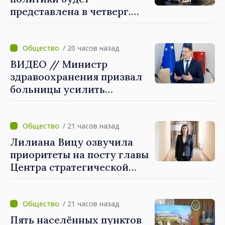
представлена в четверг.
Премьер-министр Василе
Тофан: «Мы снизим налоги
на труд, будем
/ 20 часов назад
стимулировать
ВИДЕО // Министр
инвестиции, увеличим
здравоохранения призвал
налоги на вредные
больницы усилить
привычки и очень
готовность к
тщательно унифицируем
чрезвычайным ситуациям
некоторые налоги»
/ 21 часов назад
Лилиана Вицу озвучила
приоритеты на посту главы
Центра стратегической
коммуникации и
противодействия
дезинформации: «Мы
/ 21 часов назад
станем ориентиром для
Пять населённых пунктов