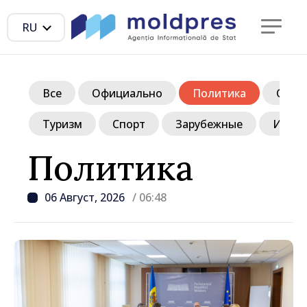
RU
Все
Официально
Политика
Обще
Туризм
Спорт
Зарубежные
Инте
Политика
06 Август, 2026
/ 06:48