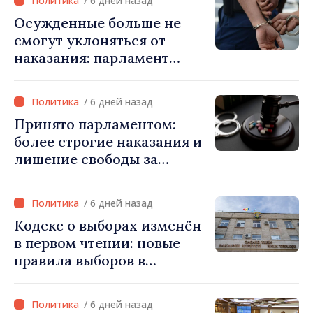
/ 6 дней назад
трансграничных
Осужденные больше не
работников
смогут уклоняться от
наказания: парламент
ужесточает правила и
расширяет электронный
/ 6 дней назад
мониторинг
Принято парламентом:
более строгие наказания и
лишение свободы за
продвижение
запрещённых веществ в
/ 6 дней назад
социальных сетях
Кодекс о выборах изменён
в первом чтении: новые
правила выборов в
Гагаузии. Игорь Гросу:
«Мы не можем остановить
/ 6 дней назад
процесс»