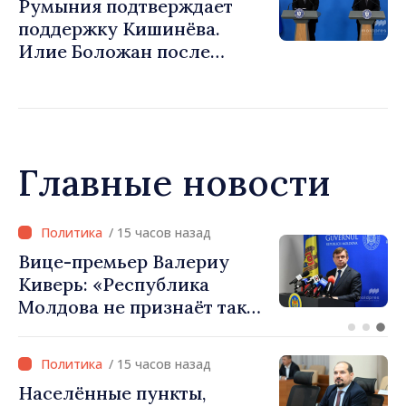
Румыния подтверждает
поддержку Кишинёва.
Илие Боложан после
встречи с Василе Тофаном:
«Мы продолжим быть
главным сторонником
Республики Молдова на
уровне ЕС»
Главные новости
/ 14 часов назад
Меры по экономии энергии
в парламенте: ограничено
потребление
электроэнергии и горячей
воды
/ 15 часов назад
Населённые пункты,