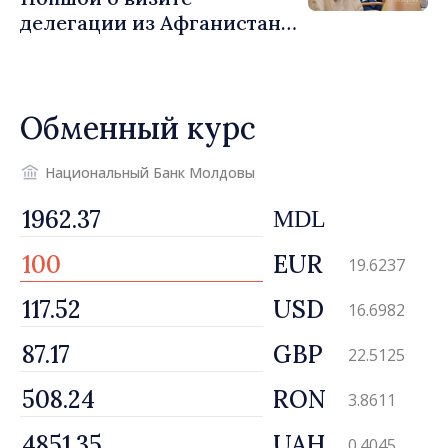
делегации из Афганистана:
«Процедуры выдачи виз
были строго соблюдены.
Нарушений
Обменный курс
законодательных норм
выявлено не было»
Национальный Банк Молдовы
MDL
EUR
19.6237
USD
16.6982
GBP
22.5125
RON
3.8611
UAH
0.4045