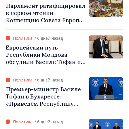
Парламент ратифицировал
в первом чтении
Конвенцию Совета Европы
о совместном
производстве
/ 6 дней назад
аудиовизуальных
Европейский путь
произведений в формате
Республики Молдова
сериалов
обсудили Василе Тофан и
премьер-министр
Ирландии
/ 6 дней назад
Премьер-министр Василе
Тофан в Бухаресте:
«Приведём Республику
Молдову туда, где ей и
положено быть — в
/ 6 дней назад
Европейский союз»