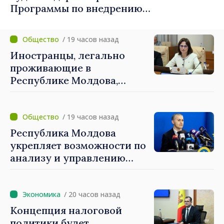
Программы по внедрению
Национальной стратегии обороны
/ 19 часов назад
Иностранцы, легально
проживающие в
Республике Молдова,
получат расширенный
доступ к механизмам
социальной и финансовой
/ 19 часов назад
интеграции
Республика Молдова
укрепляет возможности по
анализу и управлению
рисками национальной
безопасности.
Методология утверждена
/ 20 часов назад
правительством
Концепция налоговой
политики будет