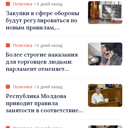
внеочередном заседании
/ 6 дней назад
24 августа»
Закупки в сфере обороны
будут регулироваться по
новым правилам,
скорректированным со
стандартами ЕС
/ 6 дней назад
Более строгие наказания
для торговцев людьми:
парламент отменяет
возможность условного
освобождения от
/ 6 дней назад
наказания в тяжких
Республика Молдова
случаях
приводит правила
занятости в соответствие
со стандартами ЕС: новые
права для безработных и