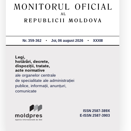
Nr. 359-362
Joi, 06 august 2026
XXXIII
Legi,
hotărâri, decrete,
dispoziții, tratate,
acte normative
ale organelor centrale
de specialitate ale administrației
publice, informații, anunțuri,
comunicate
ISSN 2587-389X
E-ISSN 2587-3903