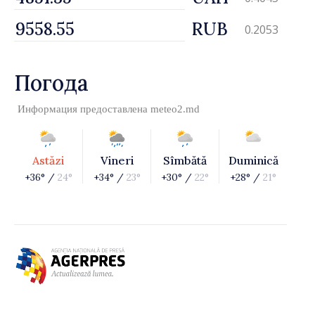
RUB
0.2053
Погода
Информация предоставлена
meteo2.md
Astăzi
Vineri
Sîmbătă
Duminică
+36° /
24°
+34° /
23°
+30° /
22°
+28° /
21°