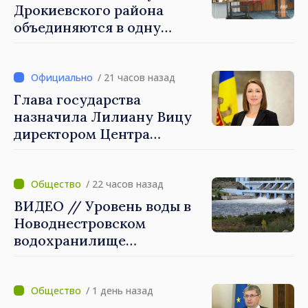
построения более
Дрокиевского района
сильного и устойчивого
объединяются в одну
общества»
примэрию: добровольное
укрупнение при поддержке
стимулирующих выплат
/ 21 часов назад
свыше 28 миллионов леев
Глава государства
от правительства
назначила Лилиану Вицу
директором Центра
стратегической
коммуникации и
противодействия
/ 22 часов назад
дезинформации
ВИДЕО // Уровень воды в
Новоднестровском
водохранилище
продолжает снижаться
/ 1 день назад