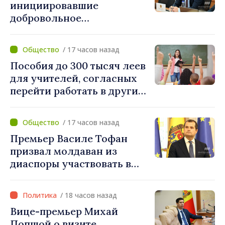
инициировавшие
добровольное
объединение, должны
завершить необходимые
/ 17 часов назад
процедуры в течение
Пособия до 300 тысяч леев
августа
для учителей, согласных
перейти работать в другие
школы после
реорганизации
/ 17 часов назад
учреждений
Премьер Василе Тофан
призвал молдаван из
диаспоры участвовать в
поддержке проектов
развития Республики
/ 18 часов назад
Молдова
Вице-премьер Михай
Попшой о визите