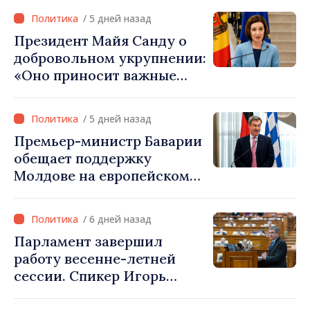
комиссию по
/ 5 дней назад
экономическому
Президент Майя Санду о
сотрудничеству
добровольном укрупнении:
«Оно приносит важные
ресурсы для местных
проектов»
/ 5 дней назад
Премьер-министр Баварии
обещает поддержку
Молдове на европейском
пути: «Республика
Молдова должна занять
/ 6 дней назад
своё место в Европейском
Парламент завершил
союзе»
работу весенне-летней
сессии. Спикер Игорь
Гросу: «Встретимся на