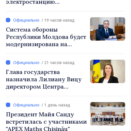
электростанцию
мощностью 30 МВт с
системой накопления на 60
/ 19 часов назад
МВт·ч
Система обороны
Республики Молдова будет
модернизирована на
основе Программы по
внедрению Национальной
/ 21 часов назад
стратегии обороны
Глава государства
назначила Лилиану Вицу
директором Центра
стратегической
коммуникации и
/ 1 день назад
противодействия
Президент Майя Санду
дезинформации
встретилась с участниками
"APEX Maths Chișinău"