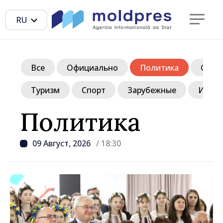
RU
Все
Официально
Политика
Обще
Туризм
Спорт
Зарубежные
Инте
Политика
09 Август, 2026
/ 18:30