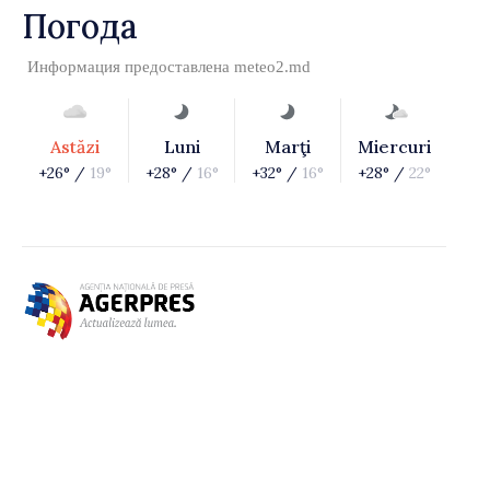
Погода
Информация предоставлена
meteo2.md
Astăzi
Luni
Marţi
Miercuri
+26° /
19°
+28° /
16°
+32° /
16°
+28° /
22°