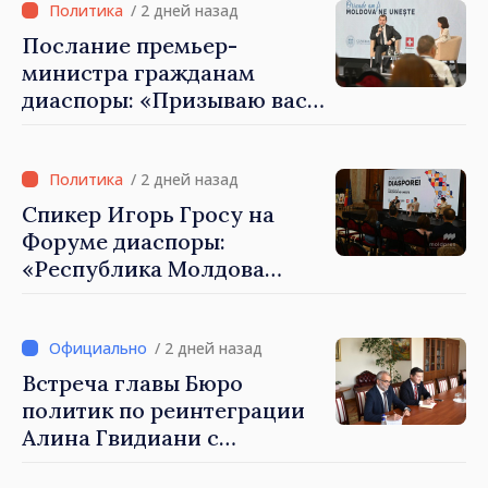
/ 2 дней назад
Послание премьер-
министра гражданам
диаспоры: «Призываю вас
внести свой вклад в
развитие Республики
Молдова»
/ 2 дней назад
Спикер Игорь Гросу на
Форуме диаспоры:
«Республика Молдова
демонстрирует, благодаря
своим гражданам в стране
и за рубежом, что
/ 2 дней назад
заслуживает стать частью
Встреча главы Бюро
большой европейской
политик по реинтеграции
семьи»
Алина Гвидиани с
представителями Миссии