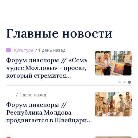
Главные новости
/ 1 день назад
ВИДЕО // Калараш
формирует крупнейший
кластер добровольного
объединения в Республике
Молдова. Городской совет
/ 1 день назад
утвердил окончательное
Форум диаспоры //
решение
Республика Молдова
продвигается в Швейцарии
через туризм, инвестиции
и экспорт