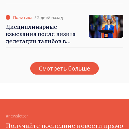
результате разгула стихии
/ 2 дней назад
Дисциплинарные
взыскания после визита
делегации талибов в
Республику Молдова. Майя
Санду: «Позорно, что люди,
занимающие высокие
Смотреть больше
должности, не знают
политики государства»
#newsletter
Получайте последние новости прямо