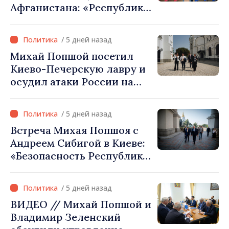
Афганистана: «Республика
Молдова не признаёт
власть талибов. Одобрение
/ 5 дней назад
этого визита было ошибкой
Михай Попшой посетил
в оценке и
Киево-Печерскую лавру и
межведомственной
осудил атаки России на
координации»
культурное наследие
Украины
/ 5 дней назад
Встреча Михая Попшоя с
Андреем Сибигой в Киеве:
«Безопасность Республики
Молдова тесно связана с
безопасностью Украины»
/ 5 дней назад
ВИДЕО // Михай Попшой и
Владимир Зеленский