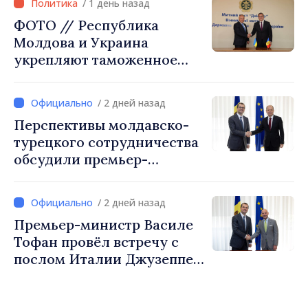
/ 1 день назад
ФОТО // Республика
Молдова и Украина
укрепляют таможенное
сотрудничество для
обеспечения безопасности
/ 2 дней назад
границы и европейской
Перспективы молдавско-
интеграции. Встреча в
турецкого сотрудничества
Могилёв-Подольском
обсудили премьер-
министр Василе Тофан и
посол Турции Уйгар
/ 2 дней назад
Мустафа Сертел
Премьер-министр Василе
Тофан провёл встречу с
послом Италии Джузеппе
Мария Перриконе