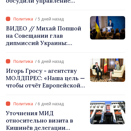
обсудили управление
гидрологической
ситуацией в бассейне реки
/ 5 дней назад
Днестр и совместные
ВИДЕО // Михай Попшой
проекты в сфере
на Совещании глав
инфраструктуры и
дипмиссий Украины:
энергетики
«Республика Молдова
сделала свой выбор. Мы
/ 6 дней назад
вместе с Украиной»
Игорь Гросу - агентству
МОЛДПРЕС: «Наша цель —
чтобы отчёт Европейской
комиссии в этом году был
ещё лучше»
/ 6 дней назад
Уточнения МИД
относительно визита в
Кишинёв делегации