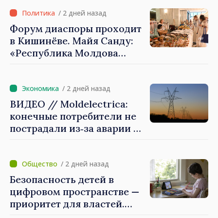
Международного Комитета
Красного Креста в
/ 2 дней назад
Молдове
Форум диаспоры проходит
в Кишинёве. Майя Санду:
«Республика Молдова
стремительно
продвигается к ЕС, а
диаспора может сыграть
/ 2 дней назад
важную роль в
ВИДЕО // Moldelectrica:
продвижении и поддержке
конечные потребители не
этого пути»
пострадали из‑за аварии на
линии Бельцы–Днестровск.
Ремонтные работы будут
выполнены в
/ 2 дней назад
приоритетном режиме
Безопасность детей в
цифровом пространстве —
приоритет для властей.
Майя Санду: «Нужно