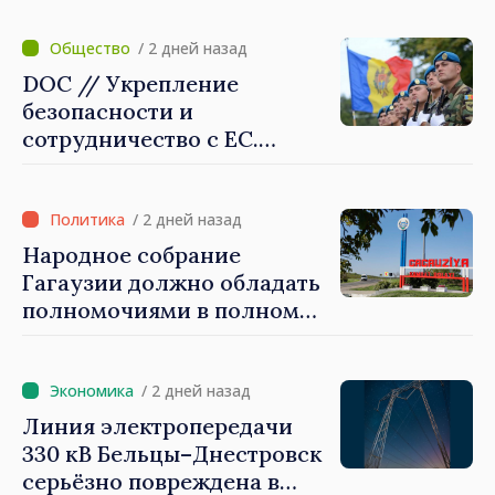
создать механизмы,
которые будут их
/ 2 дней назад
защищать»
DOC // Укрепление
безопасности и
сотрудничество с ЕС.
Программа внедрения
Национальной стратегии
обороны на 2024–2034 годы
/ 2 дней назад
опубликована в Monitorul
Народное собрание
Oficial
Гагаузии должно обладать
полномочиями в полном
объеме. Президент Майя
Санду: «Выборы должны
быть свободными и
/ 2 дней назад
честными»
Линия электропередачи
330 кВ Бельцы–Днестровск
серьёзно повреждена в