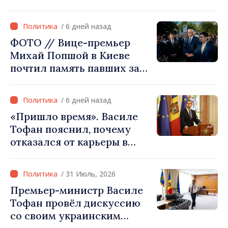
Министерства сельского
хозяйства Афганистана
/ 6 дней назад
ФОТО // Вице-премьер
Михай Попшой в Киеве
почтил память павших за
свободу Украины: «Эта
война должна
/ 6 дней назад
прекратиться»
«Пришло время». Василе
Тофан пояснил, почему
отказался от карьеры в
бизнесе ради поста
премьер-министра. Что
/ 31 Июль, 2026
думает Игорь Гросу о
Премьер-министр Василе
новом главе правительства
Тофан провёл дискуссию
со своим украинским