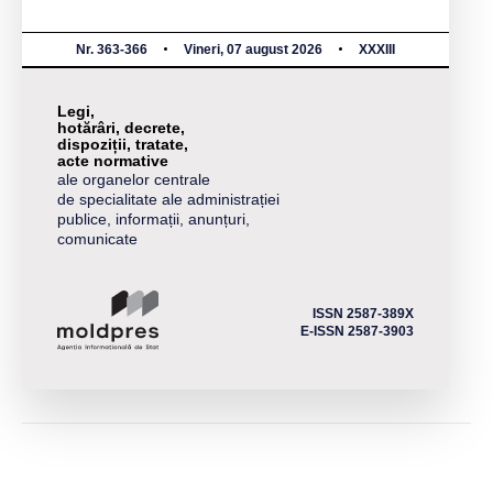
Nr. 363-366
Vineri, 07 august 2026
XXXIII
Legi,
hotărâri, decrete,
dispoziții, tratate,
acte normative
ale organelor centrale
de specialitate ale administrației
publice, informații, anunțuri,
comunicate
ISSN 2587-389X
E-ISSN 2587-3903