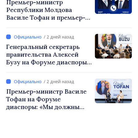
Премьер-министр
Республики Молдова
Василе Тофан и премьер-
министр Бельгии Барт де
Вевер обсудили
/ 2 дней назад
европейский путь
Генеральный секретарь
Республики Молдова
правительства Алексей
Бузу на Форуме диаспоры:
«Нам нужен каждый из вас,
чтобы строить более
/ 2 дней назад
сильные сообщества»
Премьер-министр Василе
Тофан на Форуме
диаспоры: «Мы должны
вернуть людям оптимизм и
уверенность в том, что
Республика Молдова
движется в правильном