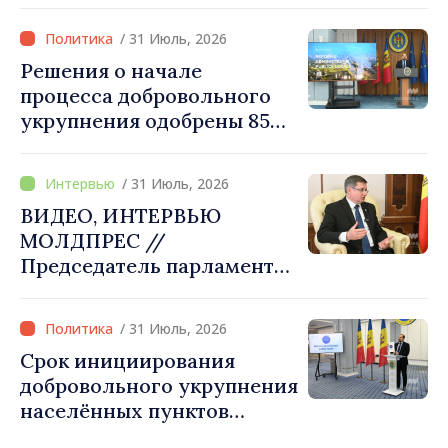
коллегой Сергеем
Корецким: «Наши
/ 31 Июль, 2026
государства выстроили
Решения о начале
отношения, основанные на
процесса добровольного
доверии и солидарности,
укрупнения одобрены 85
которые мы хотим
процентами примэрий
преобразовать в
страны. Алексей Бузу:
конкретные проекты»
/ 31 Июль, 2026
«Только через сильные
ВИДЕО, ИНТЕРВЬЮ
примэрии мы можем
МОЛДПРЕС //
обеспечить качественные
Председатель парламента
услуги и
Игорь Гросу: «Мы должны
модернизированную
убедить каждое
инфраструктуру»
/ 31 Июль, 2026
государство‑член ЕС, что
Срок инициирования
Республика Молдова
добровольного укрупнения
заслуживает быть в
населённых пунктов
Европейском союзе»
истекает 31 июля