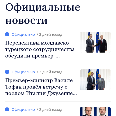
Официальные
новости
/ 2 дней назад
Перспективы молдавско-
турецкого сотрудничества
обсудили премьер-
министр Василе Тофан и
посол Турции Уйгар
/ 2 дней назад
Мустафа Сертел
Премьер-министр Василе
Тофан провёл встречу с
послом Италии Джузеппе
Мария Перриконе
/ 2 дней назад