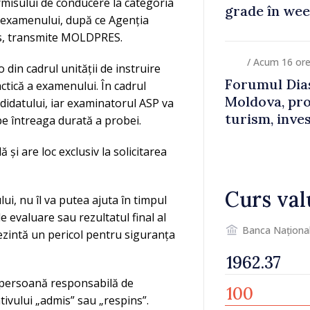
rmisului de conducere la categoria
grade în we
l examenului, după ce Agenția
ens, transmite MOLDPRES.
/ Acum 16 or
o din cadrul unității de instruire
Forumul Dias
ctică a examenului. În cadrul
Moldova, pro
andidatului, iar examinatorul ASP va
turism, inves
pe întreaga durată a probei.
și are loc exclusiv la solicitarea
Curs val
ui, nu îl va putea ajuta în timpul
 evaluare sau rezultatul final al
Banca Naționa
prezintă un pericol pentru siguranța
 persoană responsabilă de
ativului „admis” sau „respins”.