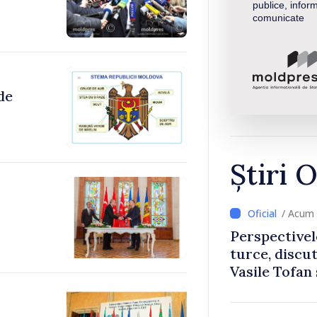
publice, inform
comunicate
de
Știri O
/ Acum 
Perspectivel
turce, discu
Vasile Tofan
Uygar Musta