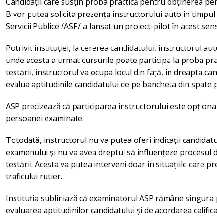
Candidații care susțin proba practică pentru obținerea pe
B vor putea solicita prezența instructorului auto în timpu
Servicii Publice /ASP/ a lansat un proiect-pilot în acest s
Potrivit instituției, la cererea candidatului, instructorul aut
unde acesta a urmat cursurile poate participa la proba pra
testării, instructorul va ocupa locul din față, în dreapta c
evalua aptitudinile candidatului de pe bancheta din spate 
ASP precizează că participarea instructorului este opțională 
persoanei examinate.
Totodată, instructorul nu va putea oferi indicații candidatul
examenului și nu va avea dreptul să influențeze procesul de
testării. Acesta va putea interveni doar în situațiile care 
traficului rutier.
Instituția subliniază că examinatorul ASP rămâne singura
evaluarea aptitudinilor candidatului și de acordarea calific