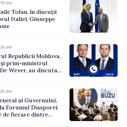
19 ore
ile Tofan, în discuții
ul Italiei, Giuseppe
cone
20 ore
ul Republicii Moldova,
 și prim-ministrul
t De Wever, au discutat
rsul european al
oldova.
20 ore
eneral al Guvernului,
 la Forumul Diasporei:
 de fiecare dintre
ră pentru a construi