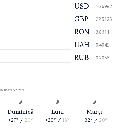
USD
16.6982
GBP
22.5125
RON
3.8611
UAH
0.4045
RUB
0.2053
 de
meteo2.md
Duminică
Luni
Marţi
+27° /
20°
+29° /
18°
+32° /
20°