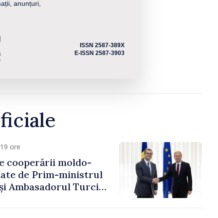
ații, anunțuri,
ISSN 2587-389X
E-ISSN 2587-3903
ficiale
19 ore
e cooperării moldo-
tate de Prim-ministrul
 și Ambasadorul Turciei,
fa Sertel