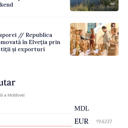
ekend
e
porei // Republica
movată în Elveția prin
tiții și exporturi
utar
lă a Moldovei
MDL
EUR
19.6237