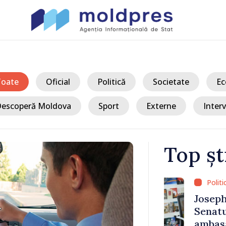
Toate
Oficial
Politică
Societate
Ec
escoperă Moldova
Sport
Externe
Interv
Top șt
/ Acum
mara
Joseph Burkh
a care
Senatul SUA î
e Marea
ambasador î