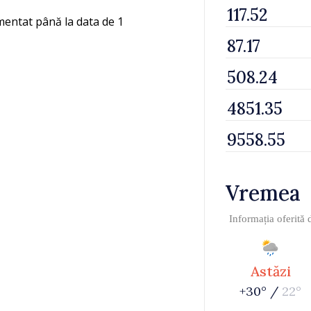
lementat până la data de 1
Vremea
Informația oferită
Astăzi
+30° /
22°