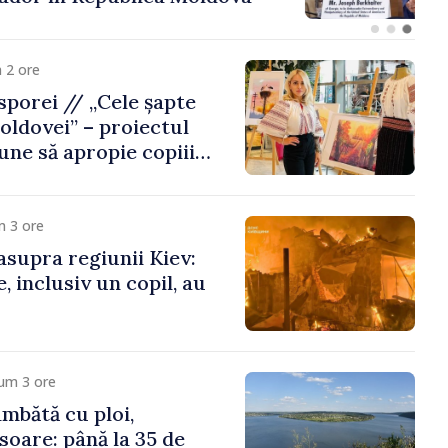
 2 ore
porei // „Cele șapte
oldovei” – proiectul
une să apropie copiii
 de țara de origine
m 3 ore
asupra regiunii Kiev:
, inclusiv un copil, au
um 3 ore
mbătă cu ploi,
soare: până la 35 de