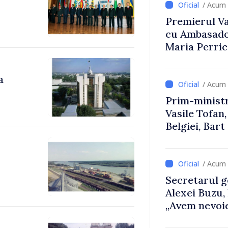
/ Acum 
Premierul Vas
cu Ambasador
Maria Perri
a
/ Acum 
Prim-ministr
Vasile Tofan,
Belgiei, Bar
despre parcu
Republicii M
/ Acum 
Secretarul g
Alexei Buzu,
„Avem nevoie
dumneavoast