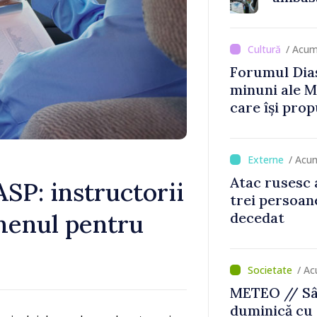
oldova
/ Acum
Forumul Dias
minuni ale M
care își prop
din diaspora
/ Acu
Atac rusesc 
ASP: instructorii
trei persoane
amenul pentru
decedat
/ Ac
METEO // Sâ
duminică cu 