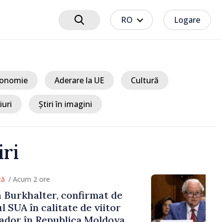
RO
Logare
onomie
Aderare la UE
Cultură
iuri
Știri în imagini
iri
 2 ore
alter, confirmat de
n calitate de viitor
n Republica Moldova