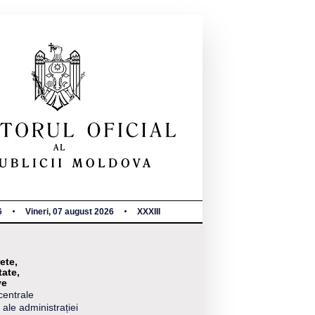
6
Vineri, 07 august 2026
XXXIII
ete,
tate,
ve
centrale
 ale administrației