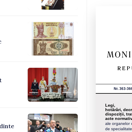
c
t
Nr. 363-36
Legi,
hotărâri, decr
dispoziții, tra
acte normati
ale organelor 
dinte
de specialitate