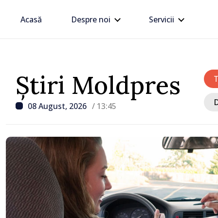
Acasă
Despre noi
Servicii
Știri Moldpres
D
08 August, 2026
/ 13:45
/ Acum 1 oră
Moldova sunt EU // Ta
Șchiopu, antreprenoare
construiește punți într