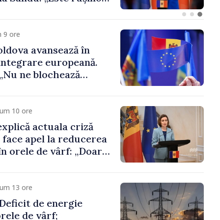
să fie libere și corecte””
 9 ore
ldova avansează în
integrare europeană.
„Nu ne blochează
cum 10 ore
xplică actuala criză
i face apel la reducerea
n orele de vârf: „Doar
 menține prețurile la
 mic”
cum 13 ore
eficit de energie
orele de vârf;