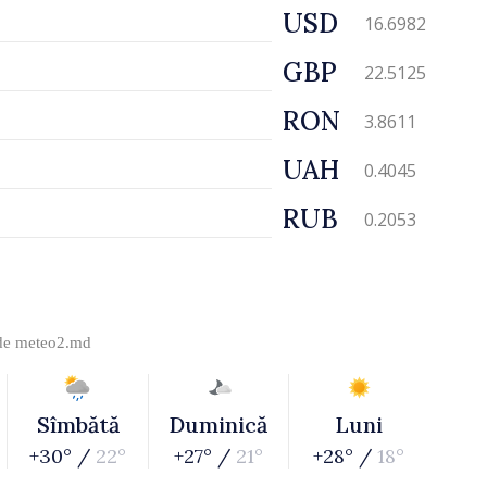
USD
16.6982
GBP
22.5125
RON
3.8611
UAH
0.4045
RUB
0.2053
 de
meteo2.md
Sîmbătă
Duminică
Luni
+30° /
22°
+27° /
21°
+28° /
18°