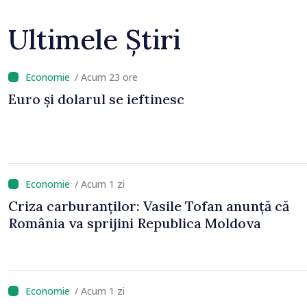
Ultimele Știri
/ Acum 23 ore
Euro și dolarul se ieftinesc
/ Acum 1 zi
Criza carburanților: Vasile Tofan anunță că
România va sprijini Republica Moldova
/ Acum 1 zi