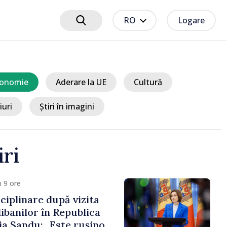
RO
Logare
onomie
Aderare la UE
Cultură
iuri
Știri în imagini
iri
/ Acum 7 ore
Adunarea Populară a Găgăuziei
trebuie să aibă un mandat deplin.
Președinta Maia Sandu: „Alegerile