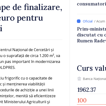
consumatorii
pe de finalizare,
economiseas
 euro pentru
/ Acum 
i
Prim-ministr
discutat cu 
Rumen Rade
Centrul Național de Cercetări și
u o suprafață de circa 1.200 m², va
d un pas important în modernizarea
Curs val
MOLDPRES.
u frigorific cu o capacitate de
Banca Naționa
și menținerea viabilității
durile de achiziție a unei linii
ințelor, menită să eficientizeze
vit Ministerului Agriculturii şi