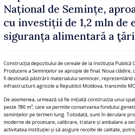
Național de Semințe, aproa
cu investiții de 1,2 mln de
siguranța alimentară a ţări
Construcția depozitului de cereale de la Instituția Publică 
Producere a Semințelor se apropie de final. Noua clădire, c
fi destinată păstrării materialului semincer, reprezentân
infrastructurii agricole a Republicii Moldova, transmite 
De asemenea, urmează să fie inițiată construcția unui spați
peste 780 m³, care va permite conservarea fondului genetic 
semințelor pe termen lung. Totodată, sunt în derulare proce
moderne de procesare, calibrare, tratare și ambalare a sem
activitatea instituției și să asigure recolte de calitate, potri