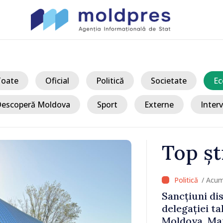
Toate
Oficial
Politică
Societate
Ec
escoperă Moldova
Sport
Externe
Interv
Top șt
/ Acum 9 ore
țiuni disciplinare după vizita
ației talibanilor în Republica
ova. Maia Sandu: „Este rușinos