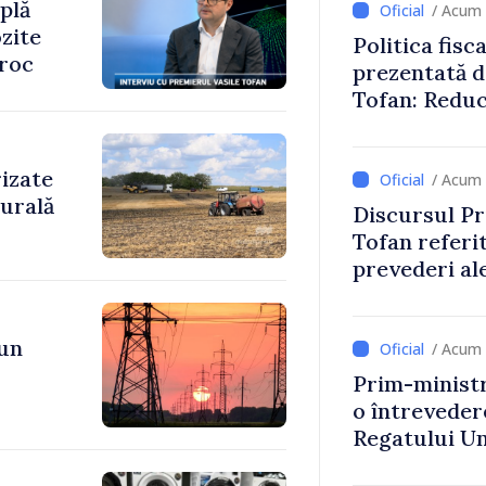
plă
/ Acum 
zite
Politica fisc
oroc
prezentată d
Tofan: Reduc
stimularea in
mai echitabi
rizate
/ Acum 
rurală
Discursul Pr
Tofan referit
prevederi ale
anul 2027
 un
/ Acum 
Prim-ministr
o întrevede
Regatului Uni
Irlandei de 