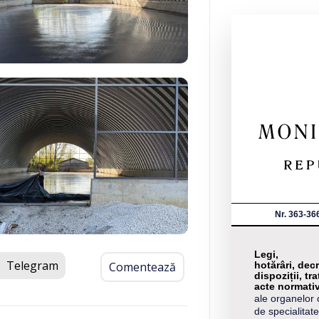
Nr. 363-36
Legi,
Telegram
hotărâri, decr
Comentează
dispoziții, tra
acte normati
ale organelor 
de specialitate