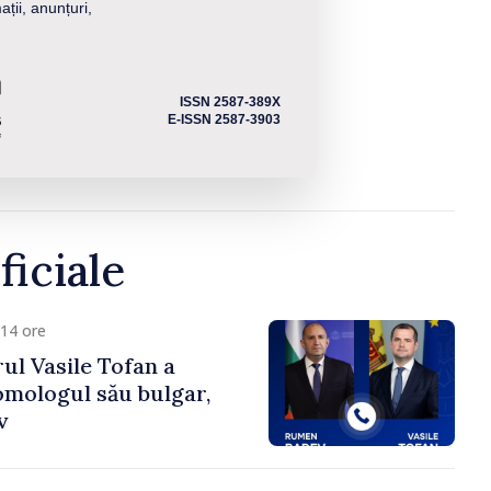
ații, anunțuri,
ISSN 2587-389X
E-ISSN 2587-3903
ficiale
14 ore
ul Vasile Tofan a
omologul său bulgar,
v