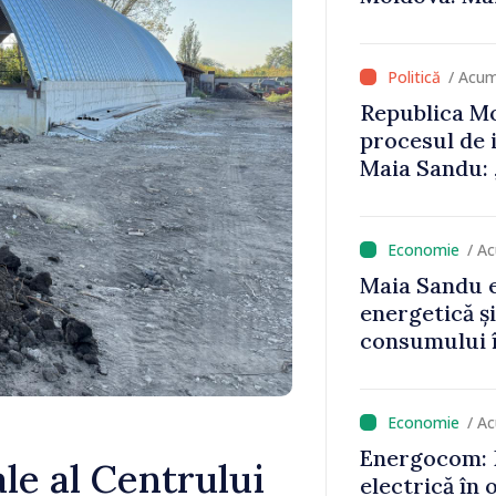
ameni cu funcții înalte nu
sc politica statului”
/ Acum
Republica Mo
procesul de 
Maia Sandu: 
niciun stat”
/ A
Maia Sandu e
energetică ș
consumului î
astfel putem
un nivel mai
/ A
Energocom: D
le al Centrului
electrică în 