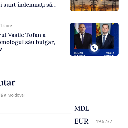
 sunt îndemnați să
că
14 ore
ul Vasile Tofan a
omologul său bulgar,
v
utar
lă a Moldovei
MDL
EUR
19.6237