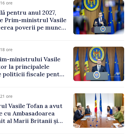
16 ore
ală pentru anul 2027,
e Prim-ministrul Vasile
erea poverii pe muncă,
vestițiilor și o taxare
lă
18 ore
im-ministrului Vasile
or la principalele
 politicii fiscale pentru
21 ore
ul Vasile Tofan a avut
re cu Ambasadoarea
t al Marii Britanii și
Nord, Fern Horine