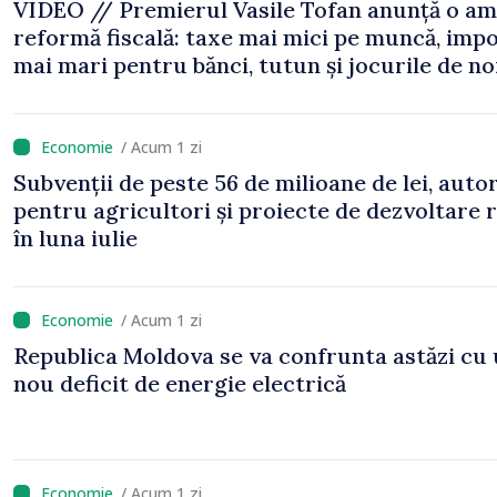
VIDEO // Premierul Vasile Tofan anunță o am
reformă fiscală: taxe mai mici pe muncă, impo
mai mari pentru bănci, tutun și jocurile de n
/ Acum 1 zi
Subvenții de peste 56 de milioane de lei, auto
pentru agricultori și proiecte de dezvoltare 
în luna iulie
/ Acum 1 zi
Republica Moldova se va confrunta astăzi cu
nou deficit de energie electrică
/ Acum 1 zi