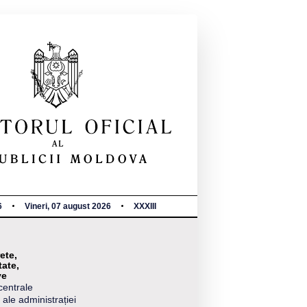
6
Vineri, 07 august 2026
XXXIII
ete,
tate,
ve
centrale
 ale administrației