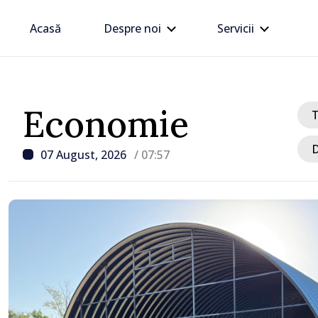
Acasă
Despre noi
Servicii
Economie
D
07 August, 2026
/ 07:57
 ore
e 330 kV Bălți–
Sanc
v avariată în urma
deleg
turale
Mold