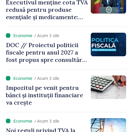
Executivul menține cota TVA
redusă pentru produse
esențiale și medicamente:
„Nu facem reformă fiscală
pe seama consumului de
/ Acum 3 zile
bază al oamenilor”
DOC // Proiectul politicii
fiscale pentru anul 2027 a
fost propus spre consultări
publice
/ Acum 3 zile
Impozitul pe venit pentru
bănci și instituții financiare
va crește
/ Acum 3 zile
Noi reguli privind TVA la