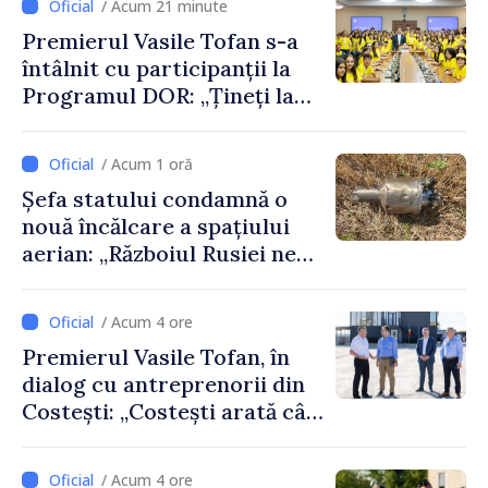
/ Acum 21 minute
Premierul Vasile Tofan s-a
întâlnit cu participanții la
Programul DOR: „Țineți la
rădăcinile voastre și nu vă
feriți de încercări și greșeli –
/ Acum 1 oră
doar astfel puteți reuși”
Șefa statului condamnă o
nouă încălcare a spațiului
aerian: „Războiul Rusiei ne
afectează direct”
/ Acum 4 ore
Premierul Vasile Tofan, în
dialog cu antreprenorii din
Costești: „Costești arată cât
de mult poate face o
comunitate atunci când
/ Acum 4 ore