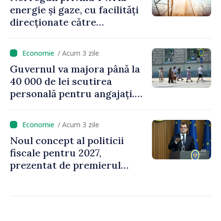
energie și gaze, cu facilități
direcționate către
consumatorii vulnerabili
/ Acum 3 zile
Guvernul va majora până la
40 000 de lei scutirea
personală pentru angajați.
Vasile Tofan: „Aproape 800
de milioane de lei îi lăsăm
/ Acum 3 zile
oamenilor”
Noul concept al politicii
fiscale pentru 2027,
prezentat de premierul
Vasile Tofan: „Taxăm mai
puțin munca, stimulăm
investițiile, taxăm viciile și
echilibrăm taxarea