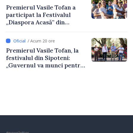
există inițiativă, muncă și
Premierul Vasile Tofan a
spirit antreprenorial”
participat la Festivalul
„Diaspora Acasă” din
Costești
/ Acum 20 ore
Premierul Vasile Tofan, la
festivalul din Sipoteni:
„Guvernul va munci pentru
ca fiecare sat, fiecare
comunitate și toți
moldovenii să prospere”
#newsletter