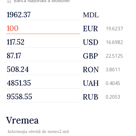
Banca Națională a Moldovei
MDL
EUR
19.6237
USD
16.6982
GBP
22.5125
RON
3.8611
UAH
0.4045
RUB
0.2053
Vremea
Informația oferită de
meteo2.md