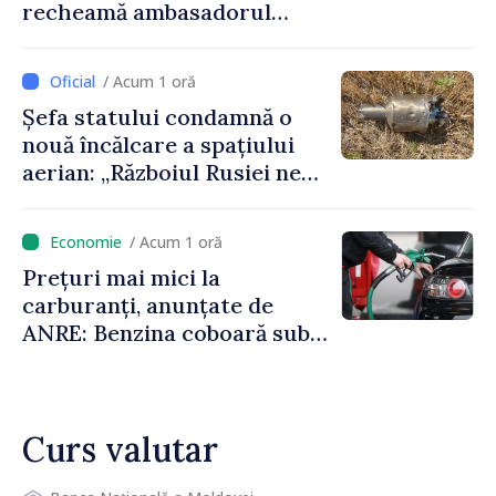
recheamă ambasadorul
Republicii Moldova la
Moscova pentru consultări
/ Acum 1 oră
Șefa statului condamnă o
nouă încălcare a spațiului
aerian: „Războiul Rusiei ne
afectează direct”
/ Acum 1 oră
Prețuri mai mici la
carburanți, anunțate de
ANRE: Benzina coboară sub
pragul de 30 de lei
Curs valutar