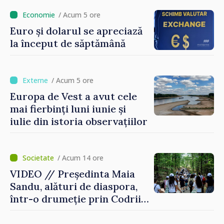
Thessaloniki. Misiunea a
durat cinci ore
/ Acum 5 ore
Euro și dolarul se apreciază
la început de săptămână
/ Acum 5 ore
Europa de Vest a avut cele
mai fierbinți luni iunie și
iulie din istoria observațiilor
/ Acum 14 ore
VIDEO // Președinta Maia
Sandu, alături de diaspora,
într-o drumeție prin Codrii
Moldovei: „Încă mai avem ce
descoperi”