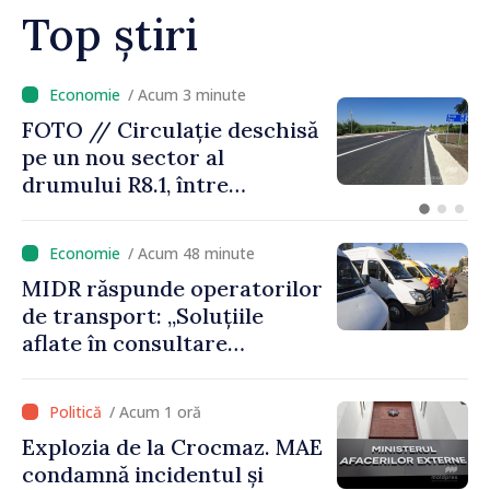
consumului”
Top știri
/ Acum 19 minute
Marea Dictare Națională va
fi organizată De Ziua Limbii
Române, în PMAN. Dan
Perciun: „Evenimentul are o
semnificație aparte în acest
/ Acum 48 minute
an”
MIDR răspunde operatorilor
de transport: „Soluțiile
aflate în consultare
urmăresc ca cetățenii să
beneficieze de servicii
/ Acum 1 oră
sigure, regulate și
Explozia de la Crocmaz. MAE
accesibile”
condamnă incidentul și