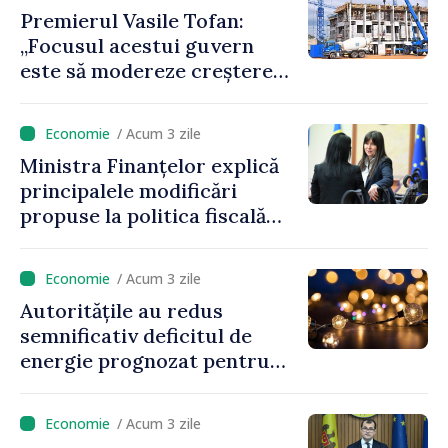
la buget
Premierul Vasile Tofan:
„Focusul acestui guvern
este să modereze creșterea
prețurilor la imobiliare”
/ Acum 3 zile
Ministra Finanțelor explică
principalele modificări
propuse la politica fiscală
2027 privind impozitul pe
venit
/ Acum 3 zile
Autoritățile au redus
semnificativ deficitul de
energie prognozat pentru
astăzi
/ Acum 3 zile