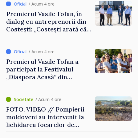
/ Acum 4 ore
Premierul Vasile Tofan, în
dialog cu antreprenorii din
Costești: „Costești arată cât
de mult poate face o
comunitate atunci când
există inițiativă, muncă și
/ Acum 4 ore
spirit antreprenorial”
Premierul Vasile Tofan a
participat la Festivalul
„Diaspora Acasă” din
Costești
/ Acum 4 ore
FOTO, VIDEO // Pompierii
moldoveni au intervenit la
lichidarea focarelor de
incendiu în apropiere de