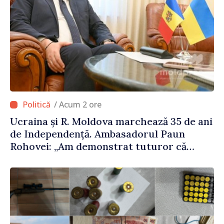
/ Acum 2 ore
Ucraina și R. Moldova marchează 35 de ani
de Independență. Ambasadorul Paun
Rohovei: „Am demonstrat tuturor că
suntem rezistenți și știm să ne punctăm
prioritățile pentru viitor”