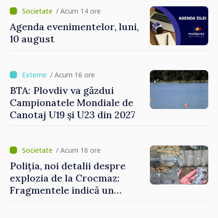
/ Acum 14 ore
Agenda evenimentelor, luni,
10 august
/ Acum 16 ore
BTA: Plovdiv va găzdui
Campionatele Mondiale de
Canotaj U19 și U23 din 2027
/ Acum 16 ore
Poliția, noi detalii despre
explozia de la Crocmaz:
Fragmentele indică un
posibil tip de „dronă-
rachetă”