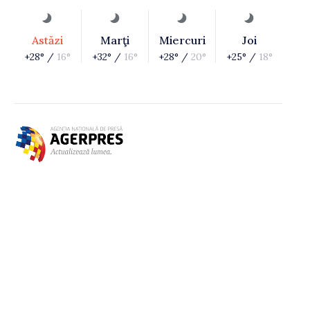
Astăzi
Marţi
Miercuri
Joi
+28° /
16°
+32° /
16°
+28° /
20°
+25° /
18°