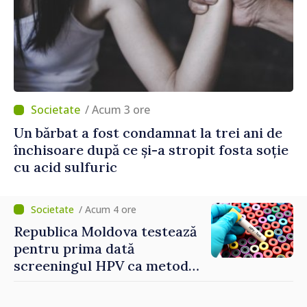
/ Acum 3 ore
Un bărbat a fost condamnat la trei ani de
închisoare după ce și-a stropit fosta soție
cu acid sulfuric
/ Acum 4 ore
Republica Moldova testează
pentru prima dată
screeningul HPV ca metodă
primară pentru depistarea
cancerului de col uterin