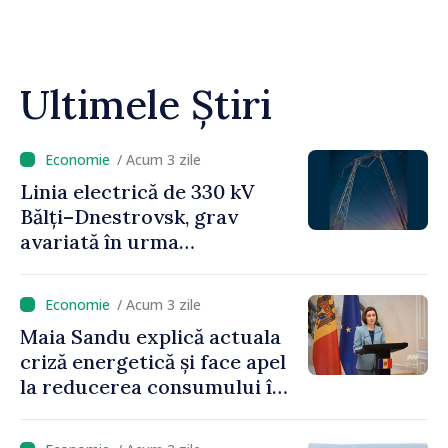
Ultimele Știri
/ Acum 3 zile
Linia electrică de 330 kV
Bălți–Dnestrovsk, grav
avariată în urma
calamităților naturale
/ Acum 3 zile
Maia Sandu explică actuala
criză energetică și face apel
la reducerea consumului în
orele de vârf: „Doar astfel
putem menține prețurile la