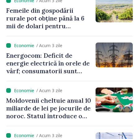
/ Acum 3 zile
un nivel mai mic”
Femeile din gospodării
rurale pot obține până la 6
mii de dolari pentru
investiții în afaceri verzi şi
durabile
/ Acum 3 zile
Energocom: Deficit de
energie electrică în orele de
vârf; consumatorii sunt
îndemnați să economisească
/ Acum 3 zile
Moldovenii cheltuie anual 10
miliarde de lei pe jocurile de
noroc. Statul introduce o
taxă de 6%, care va aduce
peste 500 de milioane de lei
/ Acum 3 zile