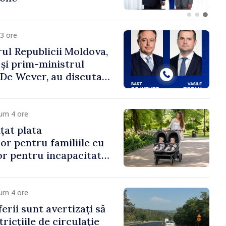
3 ore
ul Republicii Moldova,
 și prim-ministrul
t De Wever, au discutat
rsul european al
oldova.
um 4 ore
țat plata
or pentru familiile cu
lor pentru incapacitate
e muncă
um 4 ore
erii sunt avertizați să
ricțiile de circulație