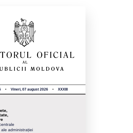
6
Vineri, 07 august 2026
XXXIII
ete,
tate,
ve
centrale
 ale administrației