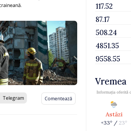
craineană.
Vremea
Informația oferită
Telegram
Comentează
Astăzi
+33° /
23°