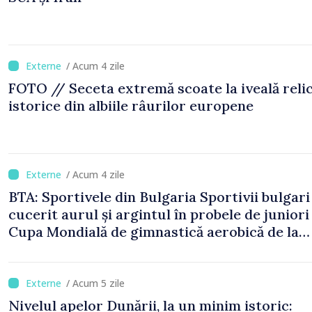
/ Acum 4 zile
FOTO // Seceta extremă scoate la iveală reli
istorice din albiile râurilor europene
/ Acum 4 zile
BTA: Sportivele din Bulgaria Sportivii bulgari
cucerit aurul și argintul în probele de juniori 
Cupa Mondială de gimnastică aerobică de la
Oradea
/ Acum 5 zile
Nivelul apelor Dunării, la un minim istoric: