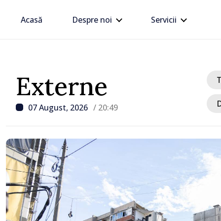
Acasă
Despre noi
Servicii
Externe
D
07 August, 2026
/ 20:49
/ Acum 2 ore
Premierul Vasile Tofan, î
cu Ambasadorul Italiei,
,
Maria Perricone