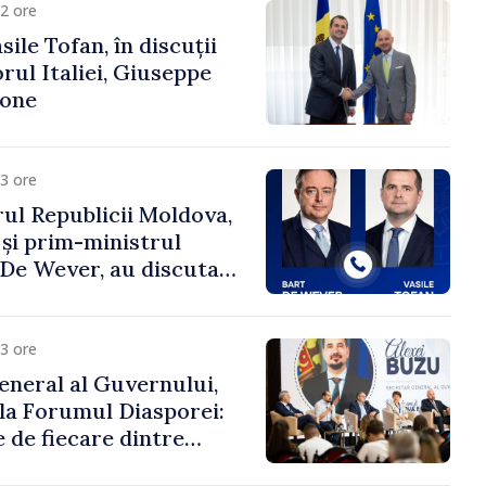
2 ore
ile Tofan, în discuții
ul Italiei, Giuseppe
cone
3 ore
ul Republicii Moldova,
 și prim-ministrul
t De Wever, au discutat
rsul european al
oldova.
3 ore
eneral al Guvernului,
 la Forumul Diasporei:
 de fiecare dintre
ră pentru a construi