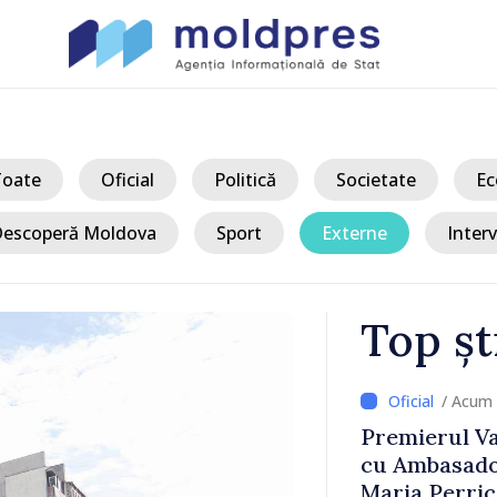
Toate
Oficial
Politică
Societate
Ec
escoperă Moldova
Sport
Externe
Interv
Top șt
/ Acu
n discuții
Zelenski a aj
 Giuseppe
sa vizită în a
tradițional a