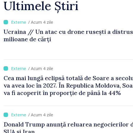
Ultimele Știri
/ Acum 4 zile
Ucraina // Un atac cu drone rusești a distrus
milioane de cărți
/ Acum 4 zile
Cea mai lungă eclipsă totală de Soare a secol
va avea loc în 2027. În Republica Moldova, Soa
va fi acoperit în proporție de până la 44%
/ Acum 4 zile
Donald Trump anunță reluarea negocierilor 
SUA și Iran