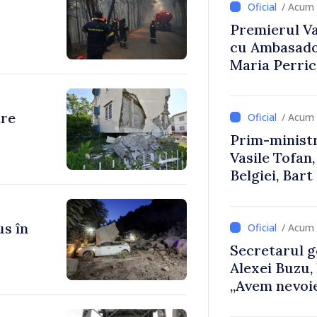
/ Acum 
Premierul Vas
cu Ambasador
Maria Perri
tre
/ Acum 
Prim-ministr
Vasile Tofan,
Belgiei, Bar
despre parcu
Republicii M
us în
/ Acum 
Secretarul g
Alexei Buzu,
„Avem nevoie
dumneavoast