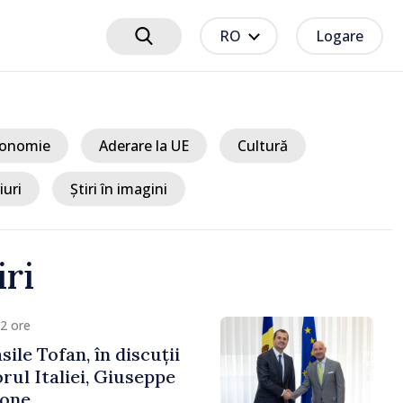
RO
Logare
onomie
Aderare la UE
Cultură
iuri
Știri în imagini
iri
m 10 minute
uns în Serbia, în prima
cest stat aliat
l Rusiei după 2022