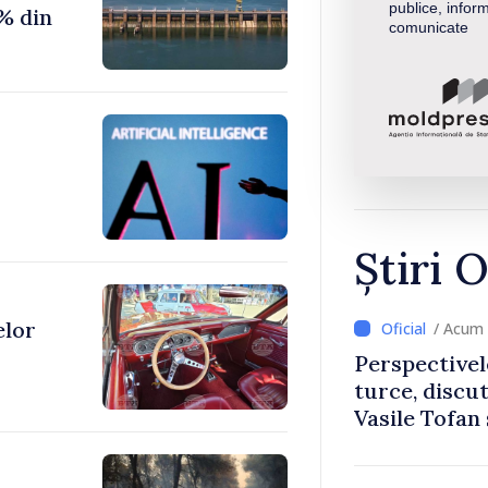
publice, inform
% din
comunicate
Știri O
elor
/ Acum 
Perspectivel
turce, discu
Vasile Tofan
Uygar Musta