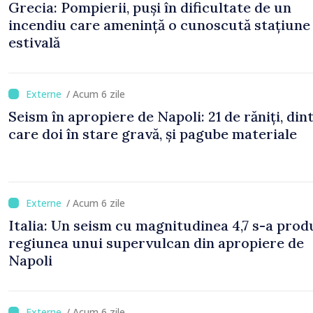
Grecia: Pompierii, puși în dificultate de un
incendiu care amenință o cunoscută stațiune
estivală
/ Acum 6 zile
Seism în apropiere de Napoli: 21 de răniți, din
care doi în stare gravă, și pagube materiale
/ Acum 6 zile
Italia: Un seism cu magnitudinea 4,7 s-a prod
regiunea unui supervulcan din apropiere de
Napoli
/ Acum 6 zile