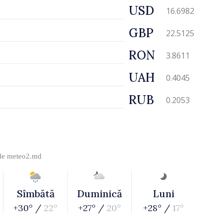
USD
16.6982
GBP
22.5125
RON
3.8611
UAH
0.4045
RUB
0.2053
 de
meteo2.md
Sîmbătă
Duminică
Luni
+30° /
22°
+27° /
20°
+28° /
17°