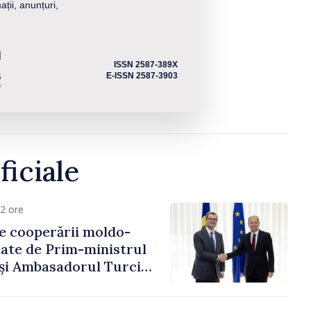
ații, anunțuri,
ISSN 2587-389X
E-ISSN 2587-3903
ficiale
2 ore
e cooperării moldo-
tate de Prim-ministrul
 și Ambasadorul Turciei,
fa Sertel