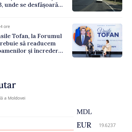
, unde se desfășoară
parație
4 ore
sile Tofan, la Forumul
Trebuie să readucem
amenilor și încrederea
 Moldova merge în
ectă”
utar
lă a Moldovei
MDL
EUR
19.6237