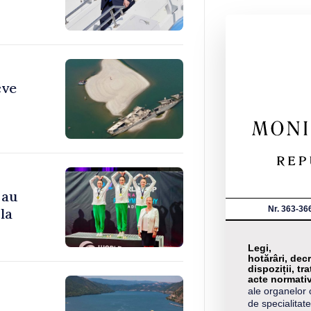
cve
 au
Nr. 363-36
la
Legi,
hotărâri, decr
dispoziții, tra
acte normati
ale organelor 
de specialitate