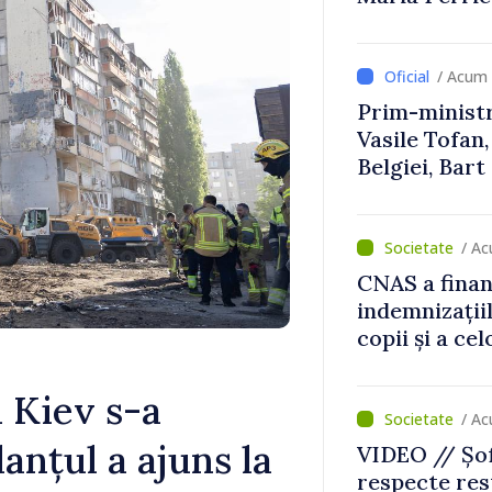
/ Acum 
Prim-ministr
Vasile Tofan,
Belgiei, Bar
despre parcu
Republicii M
/ Ac
CNAS a finan
indemnizațiil
copii și a ce
temporară d
 Kiev s-a
/ Ac
anțul a ajuns la
VIDEO // Șof
respecte rest