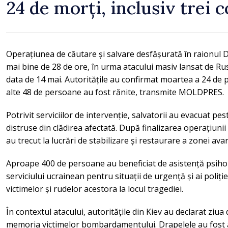
24 de morți, inclusiv trei c
Operațiunea de căutare și salvare desfășurată în raionul D
mai bine de 28 de ore, în urma atacului masiv lansat de Ru
data de 14 mai. Autoritățile au confirmat moartea a 24 de pe
alte 48 de persoane au fost rănite, transmite MOLDPRES.
Potrivit serviciilor de intervenție, salvatorii au evacuat pes
distruse din clădirea afectată. După finalizarea operațiunii
au trecut la lucrări de stabilizare și restaurare a zonei avar
Aproape 400 de persoane au beneficiat de asistență psiholo
serviciului ucrainean pentru situații de urgență și ai poliți
victimelor și rudelor acestora la locul tragediei.
În contextul atacului, autoritățile din Kiev au declarat ziua 
memoria victimelor bombardamentului. Drapelele au fost a