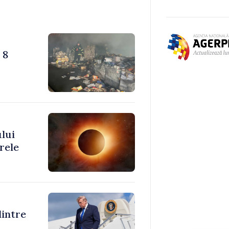
 8
ului
rele
dintre