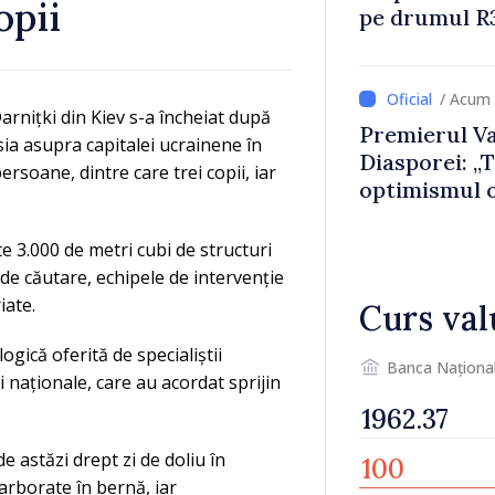
opii
pe drumul R3
lucrări de re
/ Acum 
arnițki din Kiev s-a încheiat după
Premierul Va
sia asupra capitalei ucrainene în
Diasporei: „
rsoane, dintre care trei copii, iar
optimismul o
că Republica
direcția cor
te 3.000 de metri cubi de structuri
 de căutare, echipele de intervenție
iate.
Curs val
gică oferită de specialiștii
Banca Naționa
ei naționale, care au acordat sprijin
de astăzi drept zi de doliu în
rborate în bernă, iar