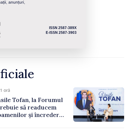
ații, anunțuri,
ISSN 2587-389X
E-ISSN 2587-3903
ficiale
1 oră
sile Tofan, la Forumul
Trebuie să readucem
amenilor și încrederea
 Moldova merge în
ectă”