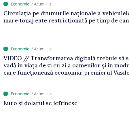
/ Acum 1 zi
Circulația pe drumurile naționale a vehiculel
mare tonaj este restricționată pe timp de can
/ Acum 1 zi
VIDEO // Transformarea digitală trebuie să 
vadă în viața de zi cu zi a oamenilor și în modu
care funcționează economia: premierul Vasil
Tofan, în vizită la AGE
/ Acum 1 zi
Euro și dolarul se ieftinesc