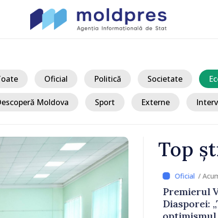
Toate
Oficial
Politică
Societate
Ec
escoperă Moldova
Sport
Externe
Interv
Top șt
/ Acum 
ertizați să
Premierul Va
circulație pe
Diasporei: „
ășoară
optimismul o