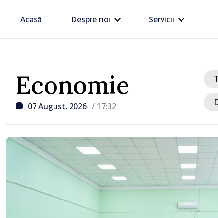
Acasă
Despre noi
Servicii
Economie
D
07 August, 2026
/ 17:32
/ Acum 1 oră
VIDEO // Șoferii sunt av
respecte restricțiile de 
drumul R3, unde se desf