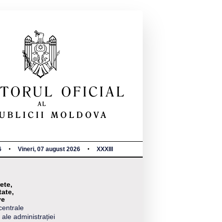
6
Vineri, 07 august 2026
XXXIII
ete,
tate,
ve
centrale
 ale administrației