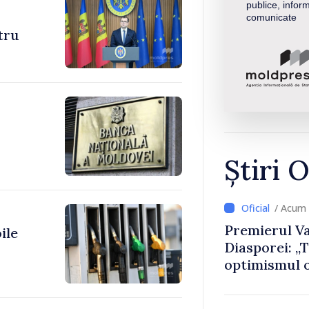
publice, inform
comunicate
ntru
Știri O
/ Acum 
Premierul Va
ile
Diasporei: „
optimismul o
că Republica
direcția cor