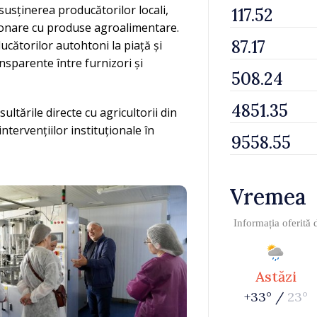
usținerea producătorilor locali,
izionare cu produse agroalimentare.
ducătorilor autohtoni la piață și
nsparente între furnizori și
tările directe cu agricultorii din
ntervențiilor instituționale în
Vremea
Informația oferită
Astăzi
+33° /
23°