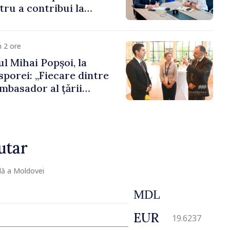
ru a contribui la
registrului naval
 2 ore
l Mihai Popșoi, la
porei: „Fiecare dintre
mbasador al țării
ontribuie la promovarea
ublicii Moldova”
utar
lă a Moldovei
MDL
EUR
19.6237