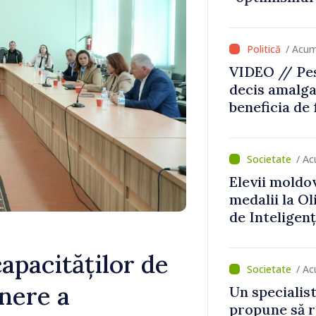
că Republica
direcția cor
/ Acum
VIDEO // Pes
decis amalga
beneficia de
investiții. I
important să
dăm o șansă l
/ Ac
dezvolte”
Elevii moldo
medalii la O
de Inteligenț
apacităților de
/ Ac
inere a
Un specialist
propune să r