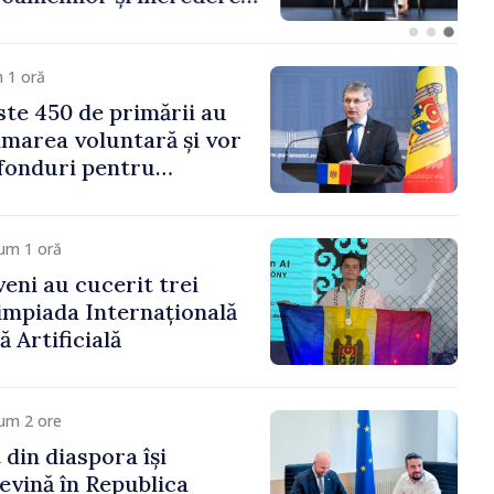
 Moldova merge în
ectă”
 1 oră
te 450 de primării au
marea voluntară și vor
 fonduri pentru
gor Grosu: „Este
 depășim blocajele și să
ocalităților să se
um 1 oră
veni au cucerit trei
limpiada Internațională
ă Artificială
um 2 ore
 din diaspora își
evină în Republica