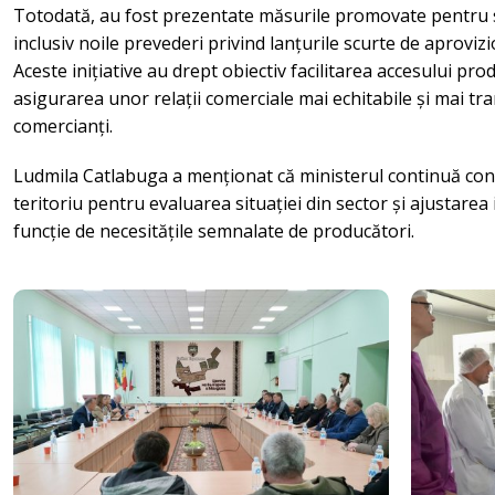
Totodată, au fost prezentate măsurile promovate pentru s
inclusiv noile prevederi privind lanțurile scurte de aprov
Aceste inițiative au drept obiectiv facilitarea accesului pro
asigurarea unor relații comerciale mai echitabile și mai tra
comercianți.
Ludmila Catlabuga a menționat că ministerul continuă consul
teritoriu pentru evaluarea situației din sector și ajustarea i
funcție de necesitățile semnalate de producători.