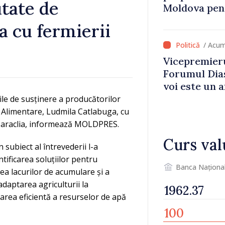
utate de
Moldova pent
dezvoltarea 
a cu fermierii
național
/ Acum
Vicepremieru
Forumul Dias
voi este un a
noastre și c
rile de susținere a producătorilor
imaginii Rep
ei Alimentare, Ludmila Catlabuga, cu
l Taraclia, informează MOLDPRES.
Curs val
n subiect al întrevederii l-a
entificarea soluțiilor pentru
Banca Naționa
area lacurilor de acumulare și a
adaptarea agriculturii la
narea eficientă a resurselor de apă