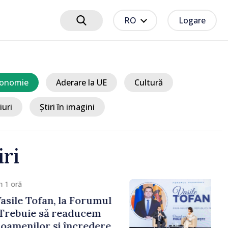
RO
Logare
onomie
Aderare la UE
Cultură
iuri
Știri în imagini
iri
1 oră
sile Tofan, la Forumul
Trebuie să readucem
amenilor și încrederea