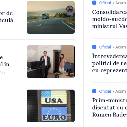
/ Acum 
Consolidarea
or de
moldo-suedez
iculă
ministrul Vas
Ambasadoare
/ Acum 
Întrevederea
se
politici de r
l în
cu reprezent
e
Comitetului 
Roșii în Mol
/ Acum 
Prim-ministr
discutat cu 
Rumen Rade