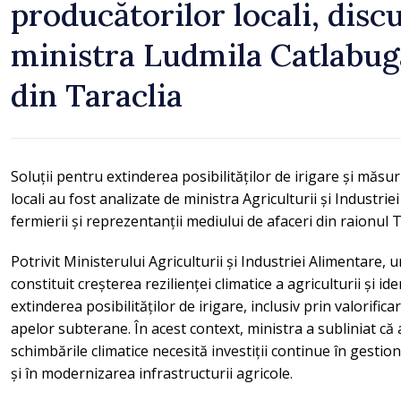
producătorilor locali, disc
ministra Ludmila Catlabug
din Taraclia
Soluții pentru extinderea posibilităților de irigare și măsu
locali au fost analizate de ministra Agriculturii și Industri
fermierii și reprezentanții mediului de afaceri din raionu
Potrivit Ministerului Agriculturii și Industriei Alimentare, u
constituit creșterea rezilienței climatice a agriculturii și id
extinderea posibilităților de irigare, inclusiv prin valorific
apelor subterane. În acest context, ministra a subliniat că 
schimbările climatice necesită investiții continue în gestio
și în modernizarea infrastructurii agricole.