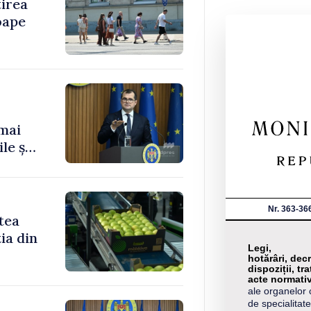
tirea
oape
 mai
le și
Nr. 363-36
tea
ia din
Legi,
hotărâri, decr
dispoziții, tra
acte normati
ale organelor 
de specialitate