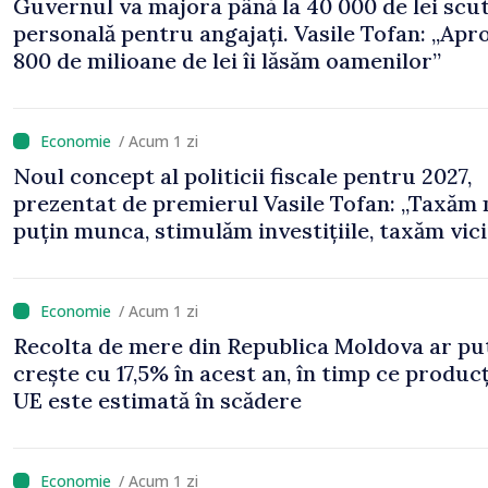
Guvernul va majora până la 40 000 de lei scu
personală pentru angajați. Vasile Tofan: „Apr
800 de milioane de lei îi lăsăm oamenilor”
/ Acum 1 zi
Noul concept al politicii fiscale pentru 2027,
prezentat de premierul Vasile Tofan: „Taxăm
puțin munca, stimulăm investițiile, taxăm vicii
echilibrăm taxarea consumului”
/ Acum 1 zi
Recolta de mere din Republica Moldova ar pu
crește cu 17,5% în acest an, în timp ce producț
UE este estimată în scădere
/ Acum 1 zi