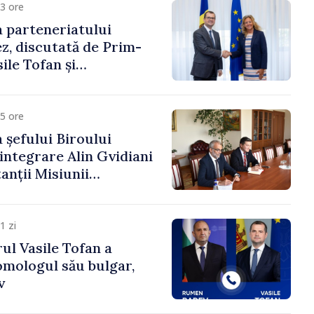
3 ore
 parteneriatului
, discutată de Prim-
ile Tofan și
a Suediei, Petra Lärke
5 ore
 șefului Biroului
eintegrare Alin Gvidiani
anții Misiunii
Internațional al Crucii
dova
1 zi
ul Vasile Tofan a
omologul său bulgar,
v