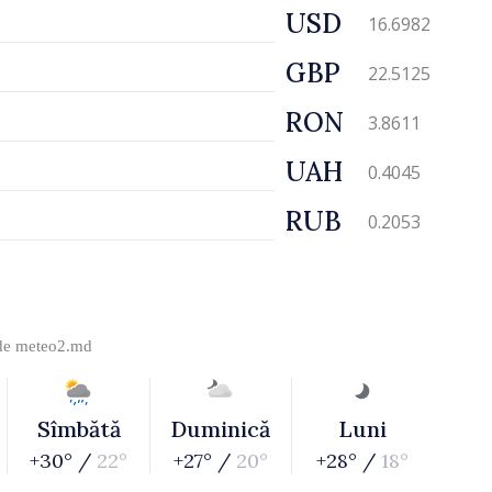
USD
16.6982
GBP
22.5125
RON
3.8611
UAH
0.4045
RUB
0.2053
 de
meteo2.md
Sîmbătă
Duminică
Luni
+30° /
22°
+27° /
20°
+28° /
18°