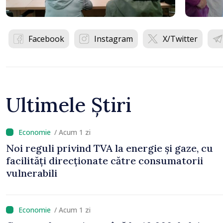
Facebook
Instagram
X/Twitter
Ultimele Știri
/ Acum 1 zi
Noi reguli privind TVA la energie și gaze, cu
facilități direcționate către consumatorii
vulnerabili
/ Acum 1 zi