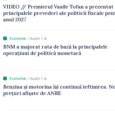
VIDEO // Premierul Vasile Tofan a prezentat
principalele prevederi ale politicii fiscale pe
anul 2027
/ Acum 1 zi
BNM a majorat rata de bază la principalele
operațiuni de politică monetară
/ Acum 1 zi
Benzina și motorina își continuă ieftinirea. No
prețuri afișate de ANRE