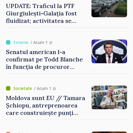
UPDATE: Traficul la PTF
Giurgiulești-Galația fost
fluidizat; activitatea se
desfășoară în condiții
normale
/ Acum 1 zi
Senatul american l-a
confirmat pe Todd Blanche
în funcția de procuror
general al Statelor Unite
/ Acum 1 zi
Moldova sunt EU // Tamara
Șchiopu, antreprenoarea
care construiește punți
între Marea Britanie și
Republica Moldova