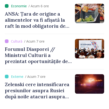
locului
/ Acum 6 ore
ANSA: Țara de origine a
alimentelor va fi afișată la
raft în mod obligatoriu de
luni, 10 august. Comercianții
riscă amenzi de zeci de mii
/ Acum 7 ore
de lei de lei
Forumul Diasporei //
Ministrul Culturii a
prezintat oportunitățile de
finanțare pentru proiecte
culturale și mobilitatea
/ Acum 7 ore
artiștilor
Zelenski cere intensificarea
presiunilor asupra Rusiei
după noile atacuri asupra
Ucrainei