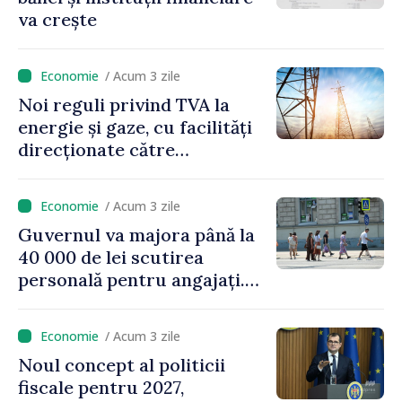
va crește
/ Acum 3 zile
Noi reguli privind TVA la
energie și gaze, cu facilități
direcționate către
consumatorii vulnerabili
/ Acum 3 zile
Guvernul va majora până la
40 000 de lei scutirea
personală pentru angajați.
Vasile Tofan: „Aproape 800
de milioane de lei îi lăsăm
/ Acum 3 zile
oamenilor”
Noul concept al politicii
fiscale pentru 2027,