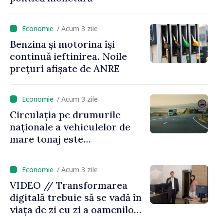
/ Acum 3 zile
Benzina și motorina își
continuă ieftinirea. Noile
prețuri afișate de ANRE
/ Acum 3 zile
Circulația pe drumurile
naționale a vehiculelor de
mare tonaj este
restricționată pe timp de
caniculă
/ Acum 3 zile
VIDEO // Transformarea
digitală trebuie să se vadă în
viața de zi cu zi a oamenilor