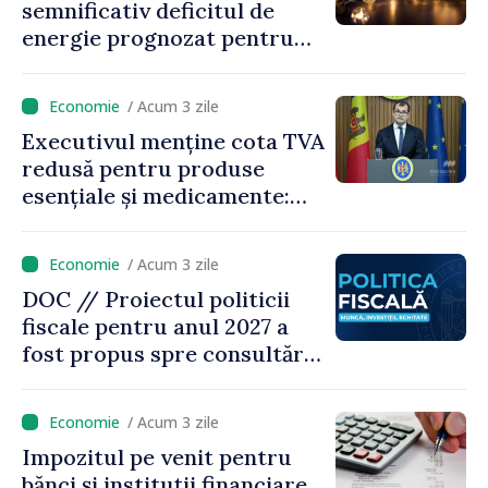
semnificativ deficitul de
energie prognozat pentru
astăzi
/ Acum 3 zile
Executivul menține cota TVA
redusă pentru produse
esențiale și medicamente:
„Nu facem reformă fiscală
pe seama consumului de
/ Acum 3 zile
bază al oamenilor”
DOC // Proiectul politicii
fiscale pentru anul 2027 a
fost propus spre consultări
publice
/ Acum 3 zile
Impozitul pe venit pentru
bănci și instituții financiare