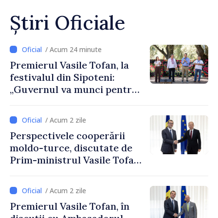
Știri Oficiale
/ Acum 24 minute
Premierul Vasile Tofan, la
festivalul din Sipoteni:
„Guvernul va munci pentru
ca fiecare sat, fiecare
comunitate și toți
/ Acum 2 zile
moldovenii să prospere”
Perspectivele cooperării
moldo-turce, discutate de
Prim-ministrul Vasile Tofan
și Ambasadorul Turciei,
Uygar Mustafa Sertel
/ Acum 2 zile
Premierul Vasile Tofan, în