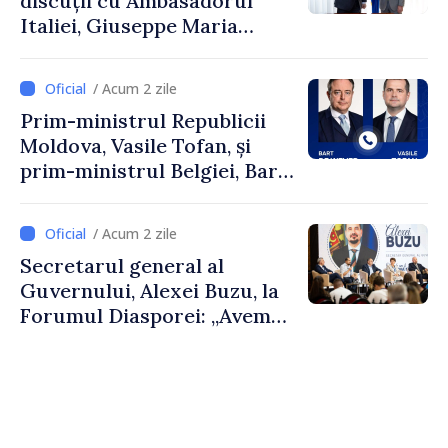
discuții cu Ambasadorul
Italiei, Giuseppe Maria
Perricone
/ Acum 2 zile
Prim-ministrul Republicii
Moldova, Vasile Tofan, și
prim-ministrul Belgiei, Bart
De Wever, au discutat
despre parcursul european
/ Acum 2 zile
al Republicii Moldova.
Secretarul general al
Guvernului, Alexei Buzu, la
Forumul Diasporei: „Avem
nevoie de fiecare dintre
dumneavoastră pentru a
construi comunități mai
puternice”