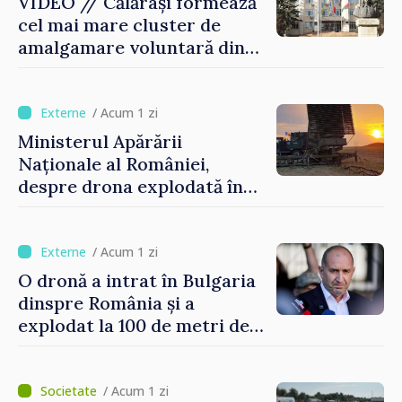
VIDEO // Călărași formează
cel mai mare cluster de
amalgamare voluntară din
Republica Moldova. Consiliul
orășenesc a aprobat decizia
finală
/ Acum 1 zi
Ministerul Apărării
Naționale al României,
despre drona explodată în
Bulgaria: „Radarele noastre
nu au detectat niciun
vehicul aerian”
/ Acum 1 zi
O dronă a intrat în Bulgaria
dinspre România și a
explodat la 100 de metri de
graniță
/ Acum 1 zi