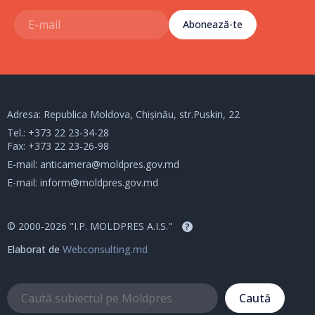
Abonează-te
Adresa: Republica Moldova, Chișinău, str.Puskin, 22
Tel.:
+373 22 23-34-28
Fax: +373 22 23-26-98
E-mail:
anticamera@moldpres.gov.md
E-mail:
inform@moldpres.gov.md
© 2000-2026 "I.P. MOLDPRES A.I.S."
?
Elaborat de
Webconsulting.md
Caută