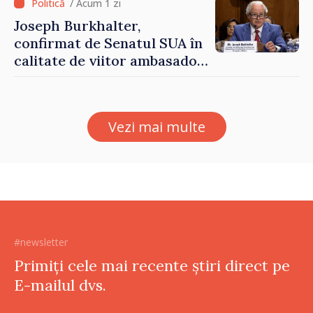
/ Acum 1 zi
Joseph Burkhalter,
confirmat de Senatul SUA în
calitate de viitor ambasador
în Republica Moldova
Vezi mai multe
#newsletter
Primiți cele mai recente știri direct pe
E-mailul dvs.