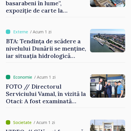
basarabeni în lume”,
expoziție de carte la
Biblioteca Națională
/ Acum 1 zi
BTA: Tendința de scădere a
nivelului Dunării se menține,
iar situația hidrologică
rămâne dificilă
/ Acum 1 zi
FOTO // Directorul
Serviciului Vamal, în vizită la
Otaci: A fost examinată
posibilitatea dotării Zonei de
control vamal cu un scanner
performant
/ Acum 1 zi