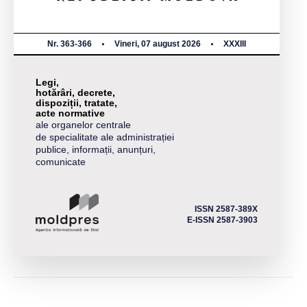
Nr. 363-366
Vineri, 07 august 2026
XXXIII
Legi,
hotărâri, decrete,
dispoziții, tratate,
acte normative
ale organelor centrale
de specialitate ale administrației
publice, informații, anunțuri,
comunicate
ISSN 2587-389X
E-ISSN 2587-3903