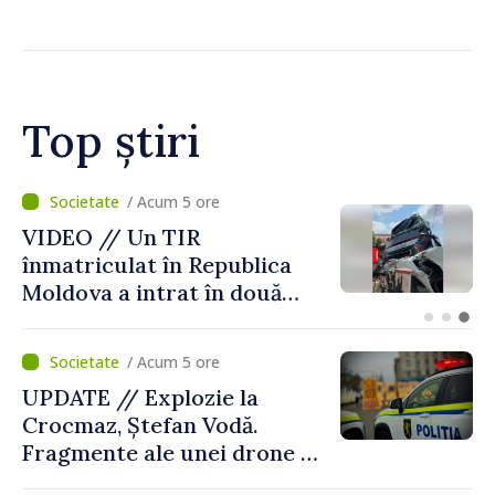
și în modul în care
funcționează economia:
premierul Vasile Tofan, în
vizită la AGE
Top știri
/ Acum 2 ore
Judocanul Vladimir Iacomi a
cucerit bronzul la Cupa
Europei de tineret de la
Skopje
/ Acum 5 ore
UPDATE // Explozie la
Crocmaz, Ștefan Vodă.
Fragmente ale unei drone de
luptă depistate la fața