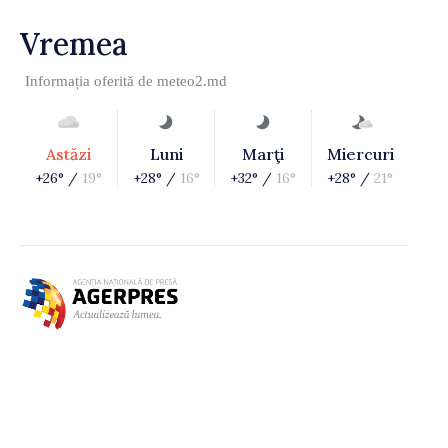
Vremea
Informația oferită de
meteo2.md
Astăzi
Luni
Marţi
Miercuri
+26° /
19°
+28° /
16°
+32° /
16°
+28° /
21°