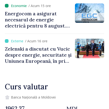
/ Acum 15 ore
Energocom a asigurat
necesarul de energie
electrică pentru 8 august.
Compania îndeamnă
cetățenii să reducă
/ Acum 16 ore
consumul în orele de vârf
Zelenski a discutat cu Vucic
despre energie, securitate și
Uniunea Europeană, în prima
sa vizită în Serbia
Curs valutar
Banca Națională a Moldovei
MDL