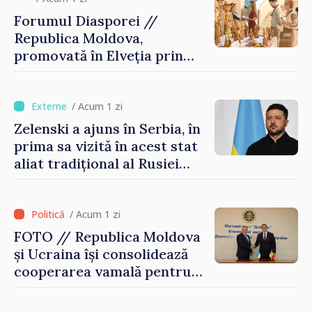
Forumul Diasporei //
Republica Moldova,
promovată în Elveția prin
turism, investiții și
exporturi
/ Acum 1 zi
Zelenski a ajuns în Serbia, în
prima sa vizită în acest stat
aliat tradițional al Rusiei
după 2022
/ Acum 1 zi
FOTO // Republica Moldova
și Ucraina își consolidează
cooperarea vamală pentru
securizarea frontierei și
integrarea europeană.