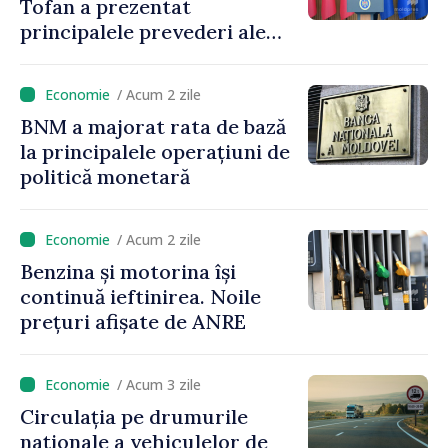
Tofan a prezentat
principalele prevederi ale
politicii fiscale pentru anul
2027
/ Acum 2 zile
BNM a majorat rata de bază
la principalele operațiuni de
politică monetară
/ Acum 2 zile
Benzina și motorina își
continuă ieftinirea. Noile
prețuri afișate de ANRE
/ Acum 3 zile
Circulația pe drumurile
naționale a vehiculelor de