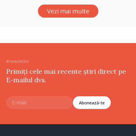
Reuniune la Moghiliov-
Vezi mai multe
Podolsk
#newsletter
Primiți cele mai recente știri direct pe
E-mailul dvs.
Abonează-te