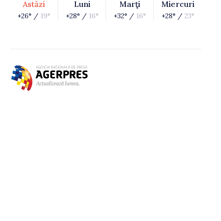
Astăzi
Luni
Marţi
Miercuri
+26° /
19°
+28° /
16°
+32° /
16°
+28° /
23°