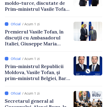
moldo-turce, discutate de
Prim-ministrul Vasile Tofan
și Ambasadorul Turciei,
Uygar Mustafa Sertel
/ Acum 1 zi
Premierul Vasile Tofan, în
discuții cu Ambasadorul
Italiei, Giuseppe Maria
Perricone
/ Acum 1 zi
Prim-ministrul Republicii
Moldova, Vasile Tofan, și
prim-ministrul Belgiei, Bart
De Wever, au discutat
despre parcursul european
/ Acum 1 zi
al Republicii Moldova.
Secretarul general al
Guvernului, Alexei Buzu, la