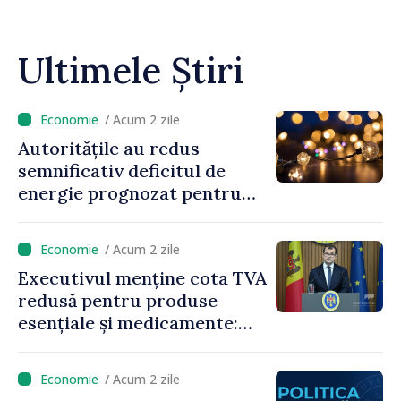
Ultimele Știri
/ Acum 2 zile
Autoritățile au redus
semnificativ deficitul de
energie prognozat pentru
astăzi
/ Acum 2 zile
Executivul menține cota TVA
redusă pentru produse
esențiale și medicamente:
„Nu facem reformă fiscală
pe seama consumului de
/ Acum 2 zile
bază al oamenilor”