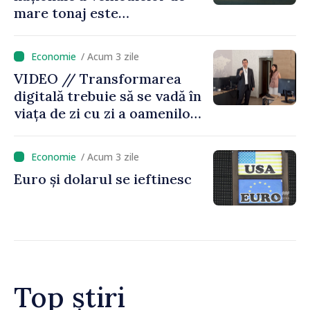
mare tonaj este
restricționată pe timp de
caniculă
/ Acum 3 zile
VIDEO // Transformarea
digitală trebuie să se vadă în
viața de zi cu zi a oamenilor
și în modul în care
funcționează economia:
/ Acum 3 zile
premierul Vasile Tofan, în
Euro și dolarul se ieftinesc
vizită la AGE
Top știri