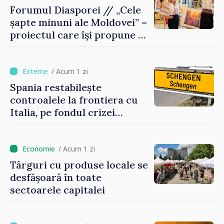
Forumul Diasporei // „Cele
șapte minuni ale Moldovei” –
proiectul care își propune să
apropie copiii din diaspora
de țara de origine
/ Acum 1 zi
Spania restabilește
controalele la frontiera cu
Italia, pe fondul crizei
migratorii din Ceuta
/ Acum 1 zi
Târguri cu produse locale se
desfășoară în toate
sectoarele capitalei