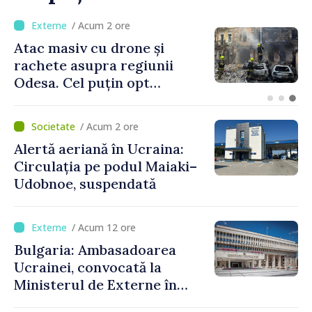
/ Acum 1 oră
Orașele din Republica
Moldova se pot înscrie în
cursa pentru titlul de
„Capitală Europeană a
Culturii 2033”
/ Acum 2 ore
Alertă aeriană în Ucraina:
Circulația pe podul Maiaki–
Udobnoe, suspendată
/ Acum 12 ore
Bulgaria: Ambasadoarea
Ucrainei, convocată la
Ministerul de Externe în
legătură cu drona prăbușită