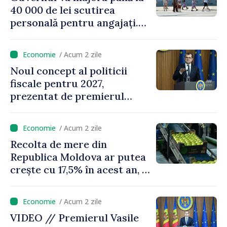
40 000 de lei scutirea
personală pentru angajați.
Vasile Tofan: „Aproape 800
de milioane de lei îi lăsăm
/ Acum 2 zile
oamenilor”
Noul concept al politicii
fiscale pentru 2027,
prezentat de premierul
Vasile Tofan: „Taxăm mai
puțin munca, stimulăm
/ Acum 2 zile
investițiile, taxăm viciile și
Recolta de mere din
echilibrăm taxarea
Republica Moldova ar putea
consumului”
crește cu 17,5% în acest an, în
timp ce producția din UE
este estimată în scădere
/ Acum 2 zile
VIDEO // Premierul Vasile