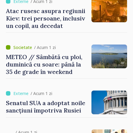
/ Acum 1 zi
Atac rusesc asupra regiunii
Kiev: trei persoane, inclusiv
un copil, au decedat
/ Acum 1 zi
METEO // Sâmbătă cu ploi,
duminică cu soare: până la
35 de grade în weekend
/ Acum 1 zi
Senatul SUA a adoptat noile
sancțiuni împotriva Rusiei
/ Acum 1 zi