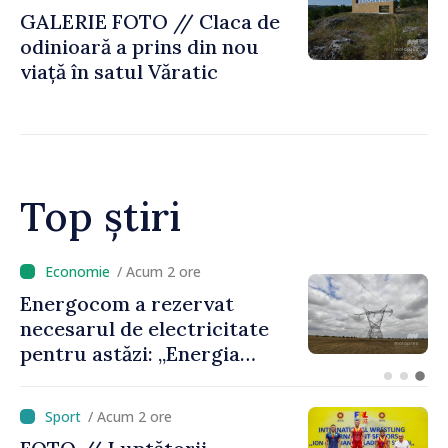
GALERIE FOTO // Claca de
odinioară a prins din nou
viață în satul Văratic
Top știri
/ Acum 37 minute
VIDEO // Peste 2 000 de
militari vor defila de Ziua
Independenței în PMAN.
Ministrul Anatolie Nosatîi:
„Un omagiu celor care au
/ Acum 2 ore
luptat pentru libertate”