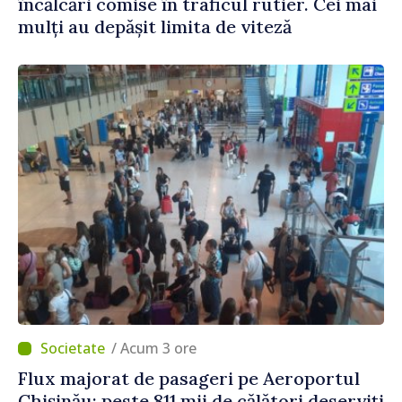
încălcări comise în traficul rutier. Cei mai
mulți au depășit limita de viteză
/ Acum 3 ore
Flux majorat de pasageri pe Aeroportul
Chișinău: peste 811 mii de călători deserviți