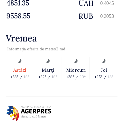
UAH
0.4045
RUB
0.2053
Vremea
Informația oferită de
meteo2.md
Astăzi
Marţi
Miercuri
Joi
+28° /
16°
+32° /
16°
+28° /
20°
+25° /
18°