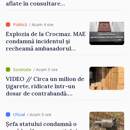
aflate în consultare
urmăresc ca cetățenii să
beneficieze de servicii
sigure, regulate și
/ Acum 4 ore
accesibile”
Explozia de la Crocmaz. MAE
condamnă incidentul și
recheamă ambasadorul
Republicii Moldova la
Moscova pentru consultări
/ Acum 5 ore
VIDEO // Circa un milion de
țigarete, ridicate într-un
dosar de contrabandă.
Produsele urmau a fi scoase
ilegal din țară
/ Acum 5 ore
Șefa statului condamnă o