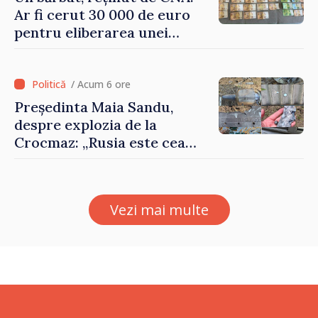
Ar fi cerut 30 000 de euro
pentru eliberarea unei
persoane condamnate
/ Acum 6 ore
Președinta Maia Sandu,
despre explozia de la
Crocmaz: „Rusia este cea
care duce războiul de
agresiune în Ucraina și
poartă întreaga vină pentru
Vezi mai multe
pericolul adus la casele
oamenilor noștri”