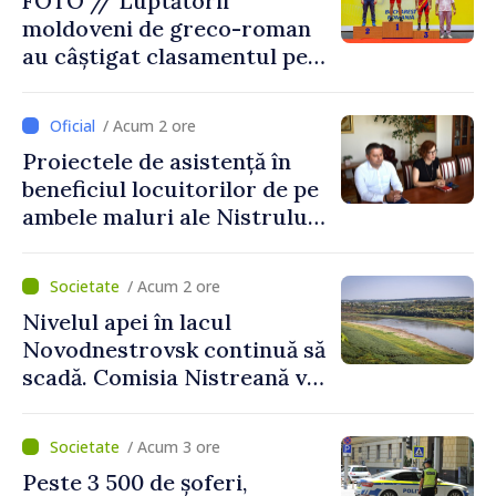
FOTO // Luptătorii
moldoveni de greco-roman
au câștigat clasamentul pe
echipe la turneul de la
București
/ Acum 2 ore
Proiectele de asistență în
beneficiul locuitorilor de pe
ambele maluri ale Nistrului
discutate la întrevederea
viceprim-ministrului cu
/ Acum 2 ore
reprezentanta rezidentă a
Nivelul apei în lacul
PNUD în Republica Moldova,
Novodnestrovsk continuă să
Daniela Gasparikova
scadă. Comisia Nistreană va
analiza situația hidrologică
/ Acum 3 ore
Peste 3 500 de șoferi,