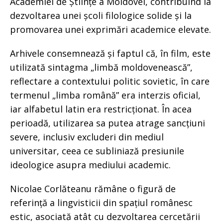
Academiei de Științe a Moldovei, contribuind la
dezvoltarea unei școli filologice solide și la
promovarea unei exprimări academice elevate.
Arhivele consemnează și faptul că, în film, este
utilizată sintagma „limbă moldovenească”,
reflectare a contextului politic sovietic, în care
termenul „limba română” era interzis oficial,
iar alfabetul latin era restricționat. În acea
perioadă, utilizarea sa putea atrage sancțiuni
severe, inclusiv excluderi din mediul
universitar, ceea ce subliniază presiunile
ideologice asupra mediului academic.
Nicolae Corlăteanu rămâne o figură de
referință a lingvisticii din spațiul românesc
estic, asociată atât cu dezvoltarea cercetării