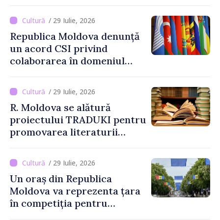
dedicate celor 35 de ani de
independență
/ 29 Iulie, 2026
Republica Moldova denunță
un acord CSI privind
colaborarea în domeniul
informației
/ 29 Iulie, 2026
R. Moldova se alătură
proiectului TRADUKI pentru
promovarea literaturii
naționale în spațiul
european
/ 29 Iulie, 2026
Un oraș din Republica
Moldova va reprezenta țara
în competiția pentru
Capitala Europeană a