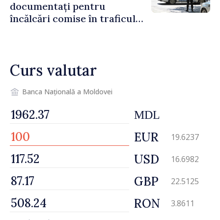
documentați pentru
încălcări comise în traficul
rutier. Cei mai mulți au
depășit limita de viteză
Curs valutar
Banca Națională a Moldovei
MDL
EUR
19.6237
USD
16.6982
GBP
22.5125
RON
3.8611