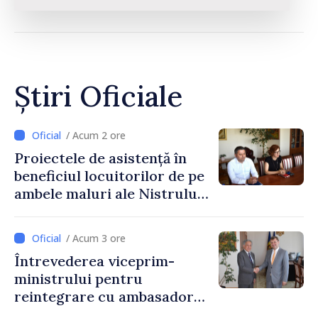
Știri Oficiale
/ Acum 2 ore
Proiectele de asistență în
beneficiul locuitorilor de pe
ambele maluri ale Nistrului
discutate la întrevederea
viceprim-ministrului cu
/ Acum 3 ore
reprezentanta rezidentă a
Întrevederea viceprim-
PNUD în Republica Moldova,
ministrului pentru
Daniela Gasparikova
reintegrare cu ambasadorul
Japoniei în Republica