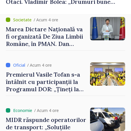
Otaci. Vladimir Bolea: „Drumuri bune
înseamnă deplasări sigure ale agenților
economici și cetățenilor”
/ Acum 4 ore
Marea Dictare Națională va
fi organizată De Ziua Limbii
Române, în PMAN. Dan
Perciun: „Evenimentul are o
semnificație aparte în acest
an”
/ Acum 4 ore
Premierul Vasile Tofan s-a
întâlnit cu participanții la
Programul DOR: „Țineți la
rădăcinile voastre și nu vă
feriți de încercări și greșeli –
doar astfel puteți reuși”
/ Acum 4 ore
MIDR răspunde operatorilor
de transport: „Soluțiile