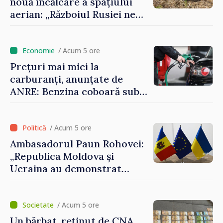
nouă încălcare a spațiului
aerian: „Războiul Rusiei ne
afectează direct”
/ Acum 5 ore
Prețuri mai mici la
carburanți, anunțate de
ANRE: Benzina coboară sub
pragul de 30 de lei
/ Acum 5 ore
Ambasadorul Paun Rohovei:
„Republica Moldova și
Ucraina au demonstrat
performanțe fără precedent
în procesul de integrare
europeană”
/ Acum 5 ore
Un bărbat, reținut de CNA.