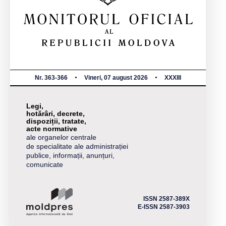
Nr. 363-366
Vineri, 07 august 2026
XXXIII
Legi,
hotărâri, decrete,
dispoziții, tratate,
acte normative
ale organelor centrale
de specialitate ale administrației
publice, informații, anunțuri,
comunicate
ISSN 2587-389X
E-ISSN 2587-3903