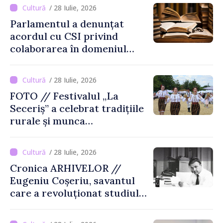
de-a șasea ediție
/ 28 Iulie, 2026
Parlamentul a denunțat
acordul cu CSI privind
colaborarea în domeniul
cărții și poligrafiei
/ 28 Iulie, 2026
FOTO // Festivalul „La
Seceriș” a celebrat tradițiile
rurale și munca
agricultorilor la Cîrnățeni
/ 28 Iulie, 2026
Cronica ARHIVELOR //
Eugeniu Coșeriu, savantul
care a revoluționat studiul
limbajului