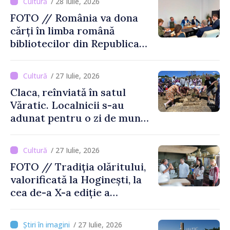
/ 28 Iulie, 2026
FOTO // România va dona
cărți în limba română
bibliotecilor din Republica
Moldova
/ 27 Iulie, 2026
Claca, reînviată în satul
Văratic. Localnicii s-au
adunat pentru o zi de muncă
și voie bună
/ 27 Iulie, 2026
FOTO // Tradiția olăritului,
valorificată la Hoginești, la
cea de-a X-a ediție a
Târgului „La Vatra Olarului
Vasile Gonciari”
/ 27 Iulie, 2026