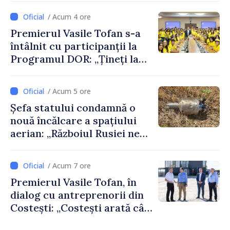
Moldova
/ Acum 4 ore
Premierul Vasile Tofan s-a
întâlnit cu participanții la
Programul DOR: „Țineți la
rădăcinile voastre și nu vă
feriți de încercări și greșeli –
/ Acum 5 ore
doar astfel puteți reuși”
Șefa statului condamnă o
nouă încălcare a spațiului
aerian: „Războiul Rusiei ne
afectează direct”
/ Acum 7 ore
Premierul Vasile Tofan, în
dialog cu antreprenorii din
Costești: „Costești arată cât
de mult poate face o