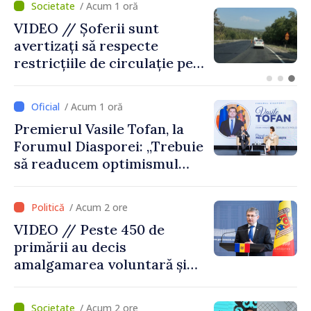
/ Acum 28 minute
Prim-ministrul Republicii
Moldova, Vasile Tofan, și
prim-ministrul Belgiei, Bart
De Wever, au discutat
despre parcursul european
/ Acum 1 oră
al Republicii Moldova.
Premierul Vasile Tofan, la
Forumul Diasporei: „Trebuie
să readucem optimismul
oamenilor și încrederea că
Republica Moldova merge în
/ Acum 2 ore
direcția corectă”
VIDEO // Peste 450 de
primării au decis
amalgamarea voluntară și
vor beneficia de fonduri
pentru investiții. Igor
/ Acum 2 ore