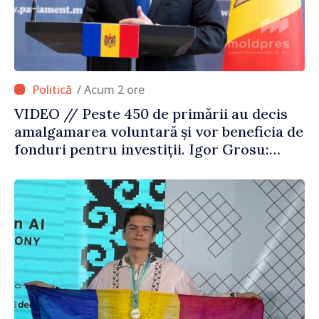
/ Acum 2 ore
VIDEO // Peste 450 de primării au decis
amalgamarea voluntară și vor beneficia de
fonduri pentru investiții. Igor Grosu:
„Este important să depășim blocajele și să
dăm o șansă localităților să se dezvolte”