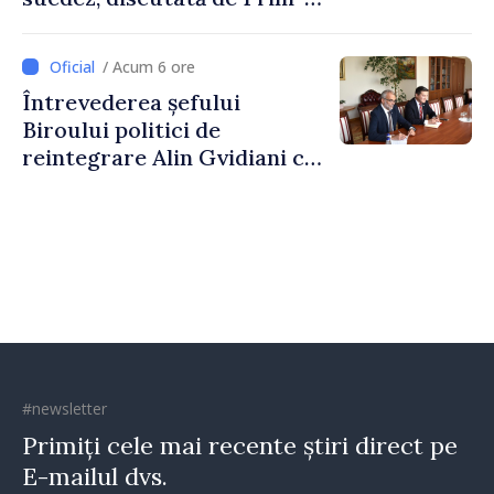
ministrul Vasile Tofan și
Ambasadoarea Suediei,
/ Acum 6 ore
Petra Lärke
Întrevederea șefului
Biroului politici de
reintegrare Alin Gvidiani cu
reprezentanții Misiunii
Comitetului Internațional al
Crucii Roșii în Moldova
#newsletter
Primiți cele mai recente știri direct pe
E-mailul dvs.