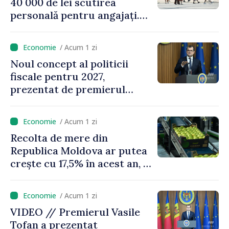
40 000 de lei scutirea
personală pentru angajați.
Vasile Tofan: „Aproape 800
de milioane de lei îi lăsăm
/ Acum 1 zi
oamenilor”
Noul concept al politicii
fiscale pentru 2027,
prezentat de premierul
Vasile Tofan: „Taxăm mai
puțin munca, stimulăm
/ Acum 1 zi
investițiile, taxăm viciile și
Recolta de mere din
echilibrăm taxarea
Republica Moldova ar putea
consumului”
crește cu 17,5% în acest an, în
timp ce producția din UE
este estimată în scădere
/ Acum 1 zi
VIDEO // Premierul Vasile
Tofan a prezentat