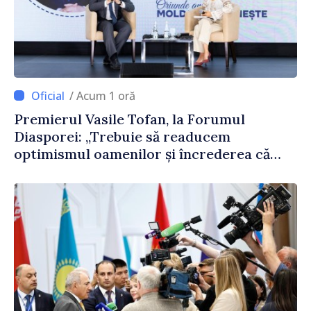
/ Acum 1 oră
Premierul Vasile Tofan, la Forumul
Diasporei: „Trebuie să readucem
optimismul oamenilor și încrederea că
Republica Moldova merge în direcția
corectă”