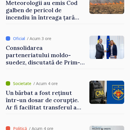
Meteorologii au emis Cod
galben de pericol de
incendiu în întreaga țară
până pe 14 august
/ Acum 3 ore
Consolidarea
parteneriatului moldo-
suedez, discutată de Prim-
ministrul Vasile Tofan și
Ambasadoarea Suediei,
Petra Lärke
/ Acum 4 ore
Un bărbat a fost reținut
într-un dosar de corupție.
Ar fi facilitat transferul a
60.000 de dolari prin
portofele electronice
/ Acum 4 ore