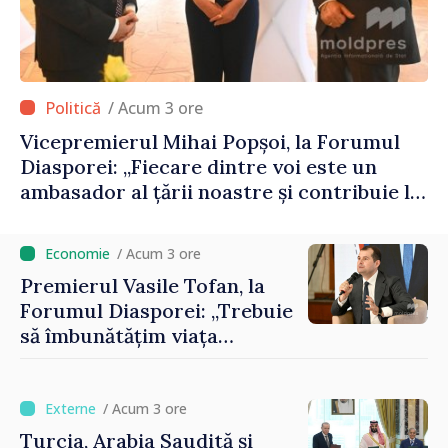
/ Acum 3 ore
Vicepremierul Mihai Popșoi, la Forumul
Diasporei: „Fiecare dintre voi este un
ambasador al țării noastre și contribuie la
promovarea imaginii Republicii Moldova”
/ Acum 3 ore
Premierul Vasile Tofan, la
Forumul Diasporei: „Trebuie
să îmbunătățim viața
oamenilor și să repornim
motoarele economiei”
/ Acum 3 ore
Turcia, Arabia Saudită și