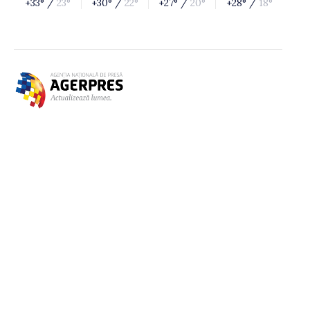
+33° /
23°
+30° /
22°
+27° /
20°
+28° /
18°