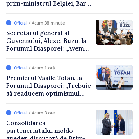
prim-ministrul Belgiei, Bart
De Wever, au discutat
despre parcursul european
/ Acum 38 minute
al Republicii Moldova.
Secretarul general al
Guvernului, Alexei Buzu, la
Forumul Diasporei: „Avem
nevoie de fiecare dintre
dumneavoastră pentru a
/ Acum 1 oră
construi comunități mai
Premierul Vasile Tofan, la
puternice”
Forumul Diasporei: „Trebuie
să readucem optimismul
oamenilor și încrederea că
Republica Moldova merge în
/ Acum 3 ore
direcția corectă”
Consolidarea
parteneriatului moldo-
suedez, discutată de Prim-