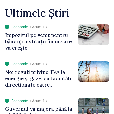
Ultimele Știri
/ Acum 1 zi
Impozitul pe venit pentru
bănci și instituții financiare
va crește
/ Acum 1 zi
Noi reguli privind TVA la
energie și gaze, cu facilități
direcționate către
consumatorii vulnerabili
/ Acum 1 zi
Guvernul va majora până la