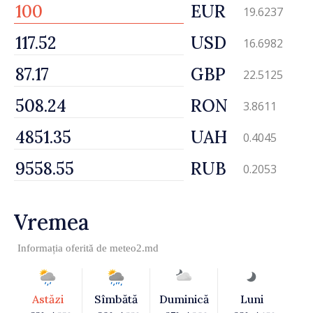
EUR
19.6237
USD
16.6982
GBP
22.5125
RON
3.8611
UAH
0.4045
RUB
0.2053
Vremea
Informația oferită de
meteo2.md
Astăzi
Sîmbătă
Duminică
Luni