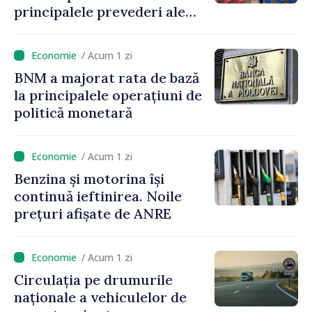
principalele prevederi ale
politicii fiscale pentru anul
2027
/ Acum 1 zi
BNM a majorat rata de bază
la principalele operațiuni de
politică monetară
/ Acum 1 zi
Benzina și motorina își
continuă ieftinirea. Noile
prețuri afișate de ANRE
/ Acum 1 zi
Circulația pe drumurile
naționale a vehiculelor de