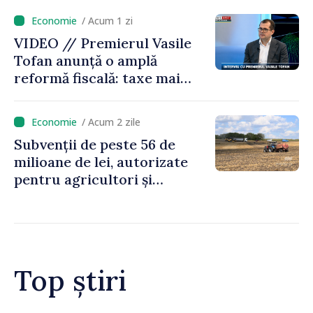
/ Acum 1 zi
VIDEO // Premierul Vasile
Tofan anunță o amplă
reformă fiscală: taxe mai
mici pe muncă, impozite mai
mari pentru bănci, tutun și
/ Acum 2 zile
jocurile de noroc
Subvenții de peste 56 de
milioane de lei, autorizate
pentru agricultori și
proiecte de dezvoltare
rurală în luna iulie
Top știri