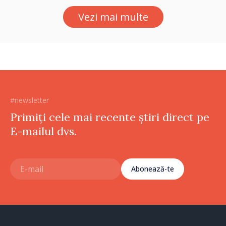
Vezi mai multe
#newsletter
Primiți cele mai recente știri direct pe
E-mailul dvs.
Abonează-te