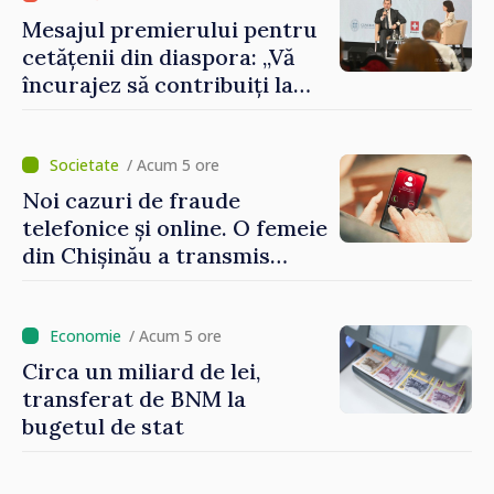
Mesajul premierului pentru
cetățenii din diaspora: „Vă
încurajez să contribuiți la
dezvoltarea Republicii
Moldova”
/ Acum 5 ore
Noi cazuri de fraude
telefonice și online. O femeie
din Chișinău a transmis
escrocilor 990 000 de lei
/ Acum 5 ore
Circa un miliard de lei,
transferat de BNM la
bugetul de stat