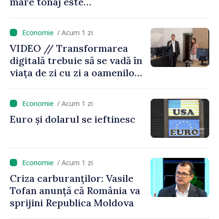
mare tonaj este
restricționată pe timp de
caniculă
/ Acum 1 zi
VIDEO // Transformarea
digitală trebuie să se vadă în
viața de zi cu zi a oamenilor
și în modul în care
funcționează economia:
/ Acum 1 zi
premierul Vasile Tofan, în
Euro și dolarul se ieftinesc
vizită la AGE
/ Acum 1 zi
Criza carburanților: Vasile
Tofan anunță că România va
sprijini Republica Moldova