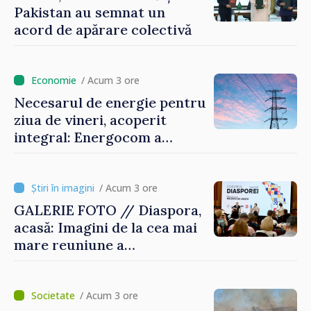
Pakistan au semnat un
acord de apărare colectivă
/ Acum 3 ore
Necesarul de energie pentru
ziua de vineri, acoperit
integral: Energocom a
rezervat volumele
/ Acum 3 ore
GALERIE FOTO // Diaspora,
acasă: Imagini de la cea mai
mare reuniune a
moldovenilor de peste
hotare
/ Acum 3 ore