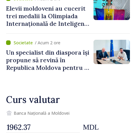
Grosu: „Este important să
Elevii moldoveni au cucerit
depășim blocajele și să dăm o
trei medalii la Olimpiada
șansă localităților să se
Internațională de Inteligență
dezvolte”
Artificială
/ Acum 2 ore
Un specialist din diaspora își
propune să revină în
Republica Moldova pentru a
contribui la dezvoltarea
registrului naval național
Curs valutar
Banca Națională a Moldovei
MDL